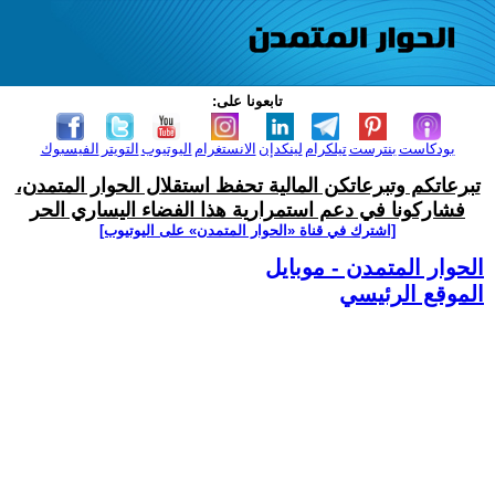
تابعونا على:
بودكاست
بنترست
تيلكرام
لينكدإن
الانستغرام
اليوتيوب
التويتر
الفيسبوك
تبرعاتكم وتبرعاتكن المالية تحفظ استقلال الحوار المتمدن،
فشاركونا في دعم استمرارية هذا الفضاء اليساري الحر
[اشترك في قناة ‫«الحوار المتمدن» على اليوتيوب]
الحوار المتمدن - موبايل
الموقع الرئيسي