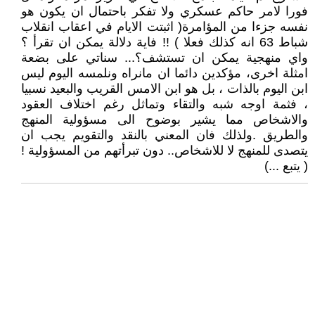
فورا لامر حاكم عسكري ولا تفكر باحتمال ان يكون هو
نفسه جزءا من المؤامرة( اثبتت الايام في اعقاب انقلاب
شباط 63 انه كذلك فعلا ) !! فاية دلالة يمكن ان تقرأ ؟
واي منهجية يمكن ان تستشف؟... سناتي على بضعة
امثلة اخرى، مؤكدين دائما ان مانراه ونلمسه اليوم ليس
ابن اليوم بالذات ، بل هو ابن الامس القريب والبعيد نسبيا
، فثمة اوجه شبه والتقاء وتماثل رغم اختلاف العقود
والاشخاص مما يشير بوضوح الى مسؤولية المنهج
والطريق .ولذلك فان المعني بالنقد والتقويم يجب ان
يتصدى للمنهج لا للاشخاص.. دون تبرأتهم من المسؤولية !
( يتبع ...)