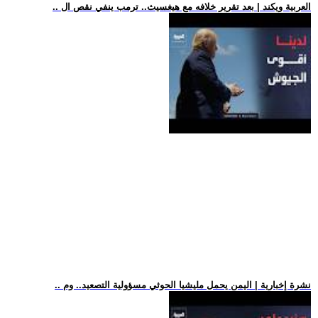
.. العربية ويكند | بعد تقرير خلافه مع هيغسيث.. ترمب ينفي نقص ال
.. نشرة إخبارية | اليمن يحمل مليشيا الحوثي مسؤولية التصعيد.. وم