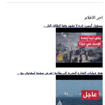
اخر الافلام
.. مسؤول أممي: غزة لا تشهد وقفا لإطلاق النار
.. هيئة عمليات التجارة البحرية البريطانية: تعرض سفينة لمقذوف مج