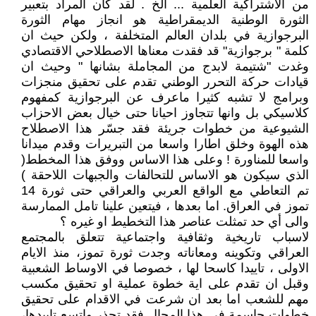
من الاشتراكية العلمية ... الخ . لقد كان المراد بتعبير
الثورة الوطنية الديمقراطية هو انجاز مهام الثورة
البرجوازية في بلدان العالم المتخلفة ، ولكن حيث ان
كلمة " برجوازية" قد فقدت معناها الاصطلاحي الاقتصادي
وغدت "شتيمة لابدج من المجاملة بشانها " وحيث ان
قيادات حركة التحرر الوطني تقدم على تحقيق منجزات
وبرامج لا تشبه كثيرا ماعرف عن البرجوازية كمفهوم
كلاسيكي بل وانها تتجاوز احيانا حتى خيال بعض الاحزاب
الشيوعية من خطوات جريئة فقد جسّر هذا الاصطلاح
هذه الهوة وخلق اطارا واسعا من التبريرات وقدم ميدانا
واسعا للمناورة ! وعلى هذا الاساس ووفق هذا المخطط(
الذي سيكون هو الاساس للتحالفات والجبهات اللاحقة )
تم التعاطي مع الواقع العربي والعراقي حتى ثورة 14
تموز في العراق. اما بعدها ، فيتعين علينا تامل الممارسة
والى أي حد تمثلت عناصر هذا التخطيط او غيره ؟
لاسباب تاريخية وثقافية واجتماعية تتعلق بالمجتمع
العراقي وتكوينه ومعاناته وجدت ثورة تموز، منذ الايام
الاولى ، تاييدا كاسحا لها ، خصوصا في الاوساط الشعبية
وقبل ان تقدم على اية خطوة عملية او تحقيق مكسب
مهم للشعب اما بعد ان شرعت في الاقدام على تحقيق
خطوات حاسمة في هذا المجال فقد تجذر واتسع تاييدها،