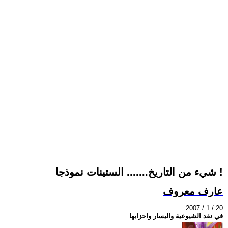
شيء من التاريخ....... الستينات نموذجا !
عارف معروف
2007 / 1 / 20
في نقد الشيوعية واليسار واحزابها