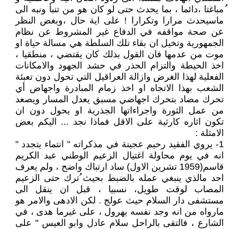
ُمباغتا ،دائما ، بما يحدث حتى لو كان هو من تنبأ ونبه الى
ماسيحدث مرارا وتكرارا ! على اية حال ،وبغض النظر
عن صحة مواقفه في الدفاع غير المشروط عن نظام
الجمهورية وتخيل ان بقاء تلك السلطة هي مسالة حياة او
موت من عدمها فان القول بذلك كان يقتضي ، منطقيا ،
اخذ الحيطة والتزام الحذر في حشد الجهود والامكانات
الفعلية لهذا الغرض وازالة العراقيل التي تحول دون تعبئة
الشعب بهذا الاتجاه او اخذ زمام المبادرة واجهاض أي
تحرك مضاد بتحرك اجهاضي مسبق يعدل المسار ويصعد
من عمل الثورة واجراءاتها الجذرية او يحول دون ان
تكون اثاره كارثية على الاقل فماذا نجد ... اليكم بعض
الامثلة :
1- يروي الفقيد رحيم عجينة في مذكراته " انتماء يتجدد "
انه في يوم محاولة اغتيال الزعيم الوطني عبد الكريم
قاسم(1959 تشرين الاول) ساد ارتباك واضح ، ولم يعرف
احد مالذي ينبغي عمله بالضبط بحيث ُترك حتى الزعيم
المصاب لوقت طويل، نسبيا ، قبل ان ينقل الى
مستشفى دار السلام حيث عولج . لكن الادهى والامر هو
مارواه من انه وجد نفسه يهرول ، على غيرما هدى ، في
الشارع ، فالتقى بالراحل سلام عادل وابو العيس " على