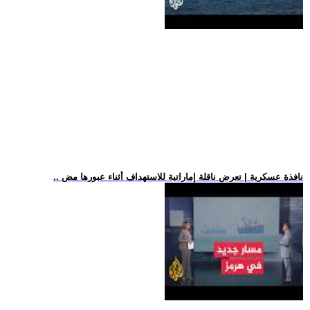
.. نافذة عسكرية | تعرض ناقلة إماراتية للاستهداف أثناء عبورها مض