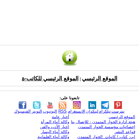
الموقع الرئيسي
الموقع الرئيسي للكاتب-ة
|
تابعونا على:
بنترست
تيلكرام
لينكدإن
الانستغرام
RSS
اليوتيوب
التويتر
الفيسبوك
الموقع الرئيسي
أخبار عامة
هيئة ادارة الحوار المتمدن - للإتصال بنا
وكالة أنباء المرأة
إحصائيات مؤسسة الحوار المتمدن
اخبار الأدب والفن
قواعد النشر
وكالة أنباء اليسار
ابرز كتاب / كاتبات الحوار المتمدن
وكالة أنباء العلمانية