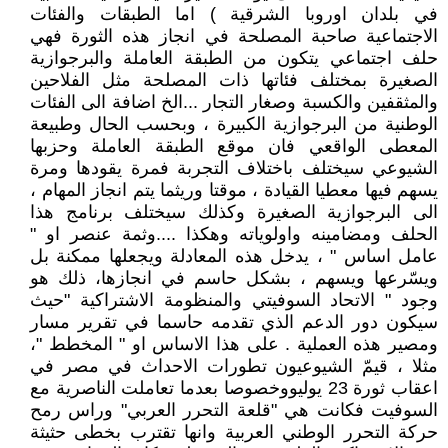
في بلدان اوروبا الشرقية ) اما الطبقات والفئات
الاجتماعية صاحبة المصلحة في انجاز هذه الثورة فهي
حلف اجتماعي يتكون من الطبقة العاملة والبرجوازية
الصغيرة بمختلف فئاتها ذات المصلحة مثل الفلاحين
والمثقفين والكسبة وصغار التجار ...الخ اضافة الى الفئات
الوطنية من البرجوازية الكبيرة ، وبحسب الحال وطبيعة
المعطى الواقعي فان موقع الطبقة العاملة وحزبها
الشيوعي سيختلف باختلاف التجربة فمرة يقودها ومرة
يسهم فيها معطيا القيادة ، موقتا وريثما يتم انجاز المهام ،
الى البرجوازية الصغيرة وكذلك سيختلف برنامج هذا
الحلف ومضامينه واولوياته وهكذا ....وثمة عنصر او "
عامل اساس " ، يدخل هذه المعادلة ويجعلها ممكنة بل
ويسّرعها ويسهم ، بشكل حاسم في انجازها، ذلك هو
وجود " الاتحاد السوفيتي والمنظومة الاشتراكية "حيث
سيكون دور الدعم الذي تقدمه حاسما في تقرير مسار
ومصير هذه العملية . على هذا الاساس او " المخطط "،
مثلا ، قيمّ الشيوعيون تطورات الاحداث في مصر في
اعقاب ثورة 23 يوليووخصوصا بعدما تعاملت الناصرية مع
السوفيت فكانت هي "قلعة التحرر العربي" وراس رمح
حركة التحرر الوطني العربية وانها تقترب بخطى حثيثة