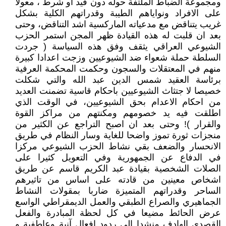
ومجموعة الضباط الملتفة حوله دون قيد او شرط ، معولا
على الافراد ونواياهم الطيبة وقدراتهم الكلية بشكل
غريب يتناقض مع مدعياته الماركسية اشد التناقض، وحتى
بعد ان قلبت له هذه القيادة ظهر المجن استمر الحزب
الشيوعي العراقي يثقف وفق هذه السياسة ( جردت
السلطة حملة شعواء ضد الشيوعيين وزجت اعدادا كبيرة
منهم في المعتقلات والسجون وحكمت المحكمة العرفية
برئاسة العقيد شمس الدين عبد الله والتي شكلت
خصيصا لا جتثاث الشيوعيين باحكام قاسية تضمنت العديد
من احكام الاعدام بحق الشيوعيين، في الوقت الذي
اطلقت فيه يد خصومهم ومكنتهم من مراكز القوة
والقرار )! وحتى بعد ان اصبح التراجع عن الكثير من
منجزات ثورة تموز واضحا للغاية وسار النظام في طريق
الانحسار والضعف بقي نشاط الحزب الشيوعي مركزا
في الدفاع عن الجمهورية وفي التعويل كثيرا على
الصلات الشخصية بقيادة عبد الكريم قاسم عن طريق
اشخاص معينين من قادته على اساس من تاثيرهم
الساحر وقدراتهم المتميزة ضاربا بمقولات النشاط
الجماهيري والصراع الطبقي والعمل الديمقراطي الواسع
عرض الحائط مضيعا في كل لحظة المبادرة والفعل
القصدي الهادف منشدا الى ردود افعال آنية وعاطفية و