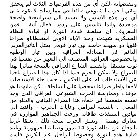
ومقتضياته ،لكن أي من هذه الفرضيات الثلاث لم يتحقق
وبقي الحزب الشيوعي ضائعا في ممارسات لا تقوم على
أي من هذه الاسس ولا تستند الى ستراتيجية واضحة
ومحددة وانما تتاسس على ردود افعال آنية . فمن
المعروف ان سلطة قيادة الثورة او قيادة النظام
العسكرية شهدت ومنذ الايام الاولى استقطاباو صراعا
فئويا ذو طبيعة خاصة بين تيار قومي يمثل التاثيرالعربي
الدائم في المعادلة العراقية وبين تيار الوطنية
والخصوصية العراقية المتطلعة الى التعبير عن نفسها في
ثوب مستقل وانقسم الشارع العراقي بالنتيجة متاثرا بهذا
الصراع ولا يمكن الجزم فيما اذا كان هذا الصراع ناجما
عن الاستقطاب ام على العكس ، حيث جاء الاستقطاب
لاحقا واطر صراعا شخصيا على السلطة ، لكن مايهمنا هو
موقف وممارسة الحزب الشيوعي العراقي الذي وجد
نفسه منغمسا في حمأة هذا الصراع الجانبي والخلو من
المعنى ، بالنسبة لمرامي وغايات الحزب ، واقتيد الى
ميادين استنفذت طاقاته وزجت الجماهير المؤازرة في
معارك وهمية ، وتعلق الحزب نتيجة ذلك ، تعلقا غريبا
بالدفاع عن نظام ثورة 14 تموز وصيانة الجمهورية وتاييد
قيادة هذه الثورة وخصوصا الراحل عبد الكريم قاسم