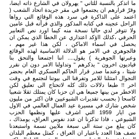
ما اتذكر بالنسبة للثاني " يهرولان في الشارع ذاته ايضا،
وقرّ قرارهم ان يجتمعوا في مقر جريدة اتحاد الشعب (
اعتمد على الذاكرة في سرد هذه الوقائع التي رواها
الراحل عجينه في كتابه المذكور والذي قرأته قبل عامين
ولا تتوفر لدي حاليا نسخة منه كيما اورد نص التعابير
الحرفي ،كذلك ااؤكد اعتذاري عن الخطأ الذي يمكن ان
يحصل في اسماء الاماكن ، لكن هذا غير مهم ،
فالجوهري في الامر هو الدلالة الاساسية لهذه الوقائع
وعبرتها الجوهرية ) يقول.... اننا اجتمعنا والتحق بنا
قياديون اخرون " يذكرهم " وتداولنا الامر دون ان نقرر
شيئا ، وعندما صدر قرار الحاكم العسكري العام بحضر
التجوال امتثلنا للامر وتفرقنا الى بيوتنا لنجتمع في وقت
اخر !! طبعا دلالات ذلك كله لاتحتاج الى تعليق لكن
الاخطر من بينها جميعا هي ان حزبا كان يمتلك ثقلا شعبيا
كاسحا ( بحسب تقديرات الشيوعيين فان اكثر من مليون
شخص شارك في مسيرة عيد العمال العالمي في الاول
من ايار 1959 التي اشرف عليها ونظمها الحزب
الشيوعي ، فاذا تذكرنا ان عدد نفوس العراق، يومذاك ،
كان يبلغ من ستة الى سبعة ملايين نسمة واستبعدنا
نصف هذا العدد باعتبار ان العراق ، كمثل معظم البلدان