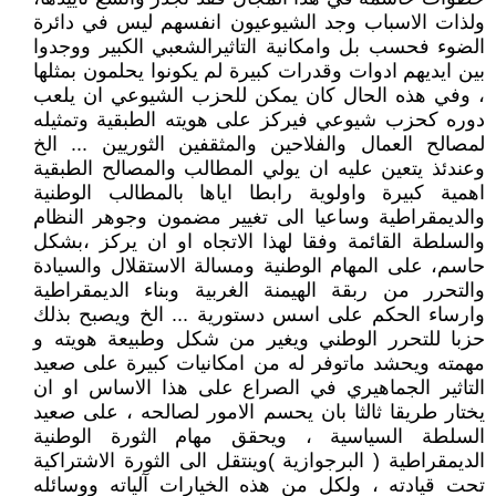
ولذات الاسباب وجد الشيوعيون انفسهم ليس في دائرة
الضوء فحسب بل وامكانية التاثيرالشعبي الكبير ووجدوا
بين ايديهم ادوات وقدرات كبيرة لم يكونوا يحلمون بمثلها
، وفي هذه الحال كان يمكن للحزب الشيوعي ان يلعب
دوره كحزب شيوعي فيركز على هويته الطبقية وتمثيله
لمصالح العمال والفلاحين والمثقفين الثوريين ... الخ
وعندئذ يتعين عليه ان يولي المطالب والمصالح الطبقية
اهمية كبيرة واولوية رابطا اياها بالمطالب الوطنية
والديمقراطية وساعيا الى تغيير مضمون وجوهر النظام
والسلطة القائمة وفقا لهذا الاتجاه او ان يركز ،بشكل
حاسم، على المهام الوطنية ومسالة الاستقلال والسيادة
والتحرر من ربقة الهيمنة الغربية وبناء الديمقراطية
وارساء الحكم على اسس دستورية ... الخ ويصبح بذلك
حزبا للتحرر الوطني ويغير من شكل وطبيعة هويته و
مهمته ويحشد ماتوفر له من امكانيات كبيرة على صعيد
التاثير الجماهيري في الصراع على هذا الاساس او ان
يختار طريقا ثالثا بان يحسم الامور لصالحه ، على صعيد
السلطة السياسية ، ويحقق مهام الثورة الوطنية
الديمقراطية ( البرجوازية )وينتقل الى الثورة الاشتراكية
تحت قيادته ، ولكل من هذه الخيارات آلياته ووسائله