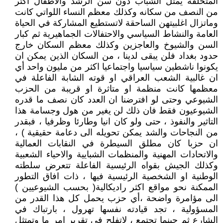
المتخلفة يمثل الشباب دون سن الرشد والاطفال اكثر
من النصف من سكانه وكذلك معظم النساء اللواتي كانت
وماتزال اغلبيتهن الساحقة لاتستطيع المشاركة في الحياة
العامة والنشاط السياسي والاحتفالات الجماهيرية ثم كبار
السن والشيوخ والعاجزين وكذلك معظم السكان خارج
حدود بغداد فلن يبقى لدينا ، من السكان الذين يمكن ان
يكونوا ناشطين سياسيا واجتماعيا اكثر من مليون واحد أي
ان غالبية الشعب العراقي او قوته الشابة الفاعلة في
معظمها كانت منظمة او متاثرة او قريبة من الحزب
الشيوعي وحتى لو افترضنا ان العدد كان نصف ما قدره
الشيوعيون فقط فان ذلك لن يغير من هول وجسامة هذا
التاثير والنفوذ ، حتى ولو كان انيا وطارئا وظرفيا ، فبقدر
من النجاحات والشد يمكن تحويله الى دعامة حقيقية ) ،
ان حزبا كان مطلق السيطرة في النقابات العمالية
والاتحادات المهنية والمنظمات الشبايية والاحياء الشعبية
وكذلك الجيش بقواه الرئيسية الفاعلة تتعرض سلطته
الوطنية او الشخصية الرئيسية فيها ، ذات افاق التطور
الممكنة نحو مواقع اكثر راديكالية( بحسب الشيوعيين )
الى مؤامرة واضحة ،أي حزب يحمل كل هذا القدر من
المسؤولية ، تجد قيادته نفسها تهرول ، بارتباك في
الشارع ثم حينما تجتمع ، لاتفلح في تقرير امر ما وتمتثل