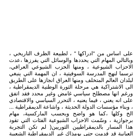
على اساس من "ادراكها " ، لطبيعة الظرف التاريخي ،
وبالتالي المهام التي يحددها والوسائل التي يفرزها ،عدت
الاحزاب الشيوعية ، ومنها الحزب الشيوعي العراقي،
ترسما لنهج المدرسة السوفيتية ، ان المهمة التي ينبغي
لبلدان العالم المتخلف ومنها العراق انجازها على الطريق
الى الاشتراكية هي مرحلة الثورة الوطنية الديمقراطية ،
ورغم انها مصطلح سياسي غامض وغير محدد فقد اتفق
على انه يعني ، فيما يعنيه ، التحرر السياسي والاقتصادي
، وبناء مؤسسات الدولة الحديثة ، واشاعة الديمقراطية ...
الخ وكلها ،كما هو واضح وبحسب الماركسية، مهام
برجوازية ، وسّمت الاحزاب الشيوعية الفئات التي تقود
هذا المسار بالديمقراطيين الثوريين( لم تكن التجربة
العيانية قد قدمت حتى يومذاك غير الديمقراطية الشعبية