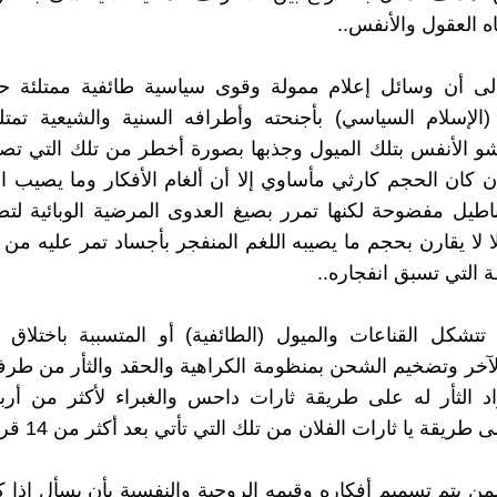
ه العقول والأنفس..
إلى أن وسائل إعلام ممولة وقوى سياسية طائفية ممتلئة ح
(الإسلام السياسي) بأجنحته وأطرافه السنية والشيعية تمت
و الأنفس بتلك الميول وجذبها بصورة أخطر من تلك التي تص
ن كان الحجم كارثي مأساوي إلا أن ألغام الأفكار وما يصيب 
طيل مفضوحة لكنها تمرر بصيغ العدوى المرضية الوبائية لت
ا لا يقارن بحجم ما يصيبه اللغم المنفجر بأجساد تمر عليه من 
 التي تسبق انفجاره..
تشكل القناعات والميول (الطائفية) أو المتسببة باختلاق 
لآخر وتضخيم الشحن بمنظومة الكراهية والحقد والثأر من طرف
د الثأر له على طريقة ثارات داحس والغبراء لأكثر من أرب
طريقة يا ثارات الفلان من تلك التي تأتي بعد أكثر من 14 قرناً!!
لمن يتم تسميم أفكاره وقيمه الروحية والنفسية بأن يسأل إذا ك