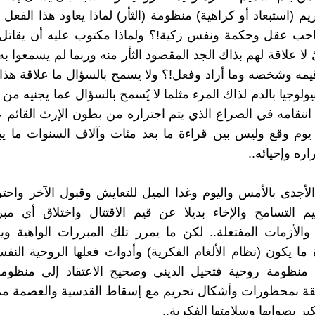
م (استبعاد أو كراهية) منظومة (الثأر) لماذا يعاود هذا الفعل
ب عقل وحكمة ونفس زكية!؟ ولماذا مكتوب عليه أن يقاتل
لا علاقة لهم بذاك الجد المقصود الثأر منه وربما لم يسمعوا به
مه وشخصه وما أراد وفعل!؟ ولا يسمح بالسؤال ما علاقة هذا 
بيولوجيا بالدم لذاك المرء مثلما لا يُسمح بالسؤال عما يجنيه من ي
نتقامه في الصراع الذي يتم اجتراره من بطون الإرث القائم
 يوم وقع وليس بين قراءة ما بعد مئات وآلاف السنوات ما يب
اره وإحيائه..
الأجدى بالأمس واليوم وغدا الميل للتعايش وقبول الآخر واحت
م التسامح والإخاء بديلا عن قيم الاقتتال واختلاق أي مب
الأزمات المفتعلة.. لكن ما يمرر تلك المبررات الواهية وي
ة ما يكون (نظام الألغام الفكرية) وأدوات فعلها الروحية النفس
 منظومة روحية فتحيل الديني وصحيح الاعتقاد إلى منظوم
ة بمحظورات وأشكال تحريم مع إسقاط القدسية والعصمة مما
ير بصوابها وسلامتها الفكرية..