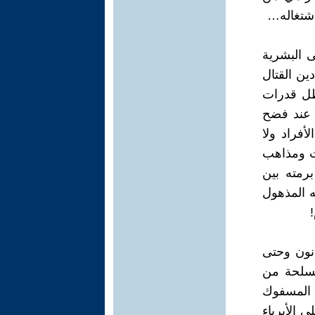
اشتغاله…
ى البشرية
ين القتال
طل قدرات
 عند فضح
أفراد ولا
ت ومذاهب
رمته بين
ه المذهول
انون وحتى
مسلحة من
 المسفوك
 الأبرياء