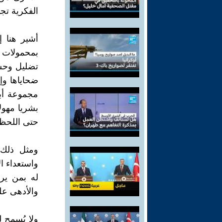
الفكرية تجا
أشير هنا 
بمحمولات 
تضليل وحش
ضحاياها وإ
مجموعة أبا
بشريا مهول
حتى اللحظة
ومثل ذلك ت
واستعداء ا
له بمن يرا
والأدهى على 
ولا يُسمح 