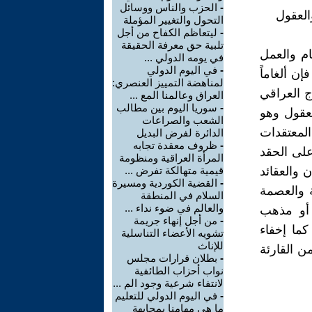
-
الحزب والناس ووسائل
العقول
التحول والتغيير المؤملة
-
ليتعاظم الكفاح من أجل
تلبية حق معرفة الحقيقة
ام والعمل
في يومه الدولي ...
-
في اليوم الدولي
ن ألغاماً
لمناهضة التمييز العنصري:
ج العراقي
العراق وعالمنا المع ...
-
سوريا اليوم بين مطالب
لعقول وهو
الشعب والصراعات
لمعتقدات
الدائرة لفرض البديل
-
ظروف معقدة تجابه
على الحقد
المرأة العراقية ومنظومة
ن والعقائد
قيمية متهالكة تفرض ...
-
القضية الكوردية ومسيرة
ة والعصمة
السلام في المنطقة
والعالم في ضوء نداء ...
 أو مذهب
-
من أجل إنهاء جريمة
كما إخفاء
تشويه الأعضاء التناسلية
للإناث
ن القارئة
-
بطلان قرارات مجلس
نواب أحزاب الطائفية
لانتفاء شرعية وجود الم ...
-
في اليوم الدولي للتعليم
ما هي مهامنا بمجابهة