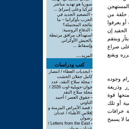
سوريا هو تهديد مباشر
 المستهجن
لتركيا وعلى إسرائ ...
 حلقة من
-
التصعيد الجديد في
الحرب بأوكرانيا – ما
 أو يعرفوا
نتائجه المحتملة؟
-
الدفاع الروسية:
الحفيد إن
استهداف مرافق مرتبطة
ثأر وينتقم
بالجيش الأوكراني
وإسقاط ...
 على صراع
رره ويقنع
المزيد.....
كتب ودراسات
-
ابجديات العطاء / انتصار
كامل جفلان الخشت
رام وجوده
-
مجلة سلاح النقد، عدد
رر وذريعة
جوان-جويلية-اوت 2026 /
مجلة سلاح النقد
منحها قوة
-
حقوق العصر / أحمد
التاوتي
ية أو تلك
-
قصة الأمراض المزمنة و
ة خرافات
إفلاس الأطباء / عدنان
رضوان
 لا يسمح
Letters from the East /
-
عدنان رضوان