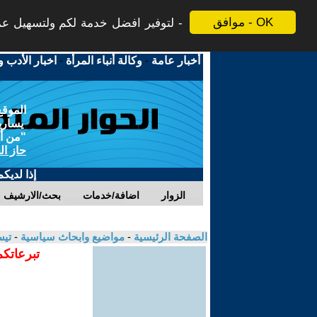
موافق - OK
لتوفير افضل خدمة لكم ولتسهيل عملي
أخبار عامة
-
وكالة أنباء المرأة
-
اخبار الأدب و
الموقع
يسارية
"من أج
حاز ال
إذا لديك
الزوار
اضافة/خدمات
بحث/الارشيف
الصفحة الرئيسية
-
مواضيع وابحاث سياسية
-
تيس
تبرعاتكم