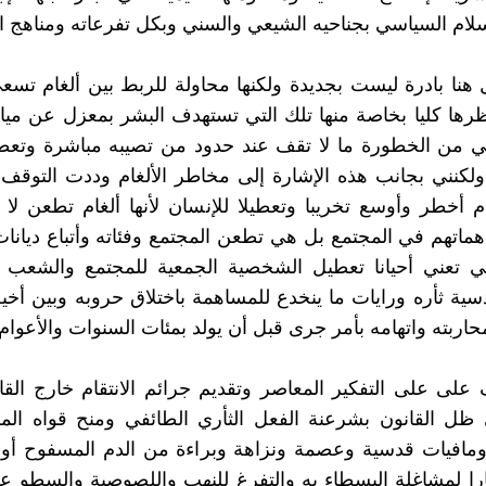
ام السياسي بجناحيه الشيعي والسني وبكل تفرعاته ومناهج 
هنا بادرة ليست بجديدة ولكنها محاولة للربط بين ألغام تسع
حظرها كليا بخاصة منها تلك التي تستهدف البشر بمعزل عن مياد
هي من الخطورة ما لا تقف عند حدود من تصيبه مباشرة وتع
لكنني بجانب هذه الإشارة إلى مخاطر الألغام وددت التوقف
م أخطر وأوسع تخريبا وتعطيلا للإنسان لأنها ألغام تطعن لا ال
تهم في المجتمع بل هي تطعن المجتمع وفئاته وأتباع ديانا
تي تعني أحيانا تعطيل الشخصية الجمعية للمجتمع والشعب ب
ية ثأره ورايات ما ينخدع للمساهمة باختلاق حروبه وبين أخي
حاربته واتهامه بأمر جرى قبل أن يولد بمئات السنوات والأعوام!
ف على على التفكير المعاصر وتقديم جرائم الانتقام خارج الق
ظل القانون بشرعنة الفعل الثأري الطائفي ومنح قواه ال
ومافيات قدسية وعصمة ونزاهة وبراءة من الدم المسفوح أو
ارا لمشاغلة البسطاء به والتفرغ للنهب واللصوصية والسطو على