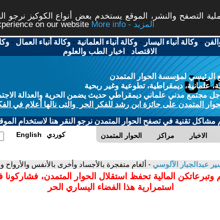
ة التصفح والنشر، الموقع يستخدم بعض أنواع الكوكيز نرجو النق
More info - المزيد
experience on our website
الفن
-
وكالة أنباء اليسار
-
وكالة أنباء العلمانية
-
وكالة أنباء العمال
-
وكا
الاقتصاد
-
اخبار الطب والعلوم
 الرئيسي لمؤسسة الحوار المتمدن
، علمانية، ديمقراطية، تطوعية وغير ربحية
ل مجتمع مدني علماني ديمقراطي حديث يضمن الحرية والعدالة الاجتم
حوار المتمدن على جائزة ابن رشد للفكر الحر والتى نالها أعلام في الفك
م مشاكل تقنية في تصفح الحوار المتمدن نرجو النقر هنا لاستخدام الموقع
كوردي
English
الاخبار
مراكز
الحوار المتمدن
ير عبدالجبار الآلوسي
- ألغام متفجرة بالأجساد وأخرى بالأنفس والأرواح و
 وتبرعاتكن المالية تحفظ استقلال الحوار المتمدن، فشاركونا 
استمرارية هذا الفضاء اليساري الحر