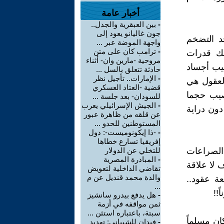
أخبار عامة
-
بين العبقرية والجدل..
جون غاليانو يعود إلى
د التضخم
واجهة الموضة عبر ...
-
ترامب كان على متن
لك قدرات
مروحية -مارين وان- أثناء
يب أجساد
حادثة تتعلق بالسل ...
-
الإمارات.. تأجيل نظر
العقول هي
قضية -العتاد العسكري
صيب حجما
للسودان- بعد جلسة ...
-
الجيش الإسرائيلي يعرب
دون دراية
عن قلقه من ظاهرة عبور
المستوطنين للحدو ...
-
-ذا إيكونوميست-: دول
إفريقيا تسارع خطاها
الصراعات
للتخلي عن الدولار
-
المبادرة المصرية
 لا علاقة
تقاضي الداخلية لتعويض
والدة محمد قنديل عن م
عة عقود..
...
-
هل يدفع بيدرو سانشيز
ثمن مواقفه في أزمة
سبتة، باعتباره استثن ...
ان مسلماً
-
فيدان للشيباني: تهديد