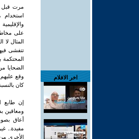
مرت قبل أي
استخدام ه
والإقليمية
على مخاطر 
المثال لا ا
تتفشى فيها 
المحتكمة ب
الضحايا من
وقع عليهم 
اخر الافلام
كان بالنس
إن طابع ا
ومعاقين بد
أعاق بصور
مفيدة.. غي
الأخرى من 