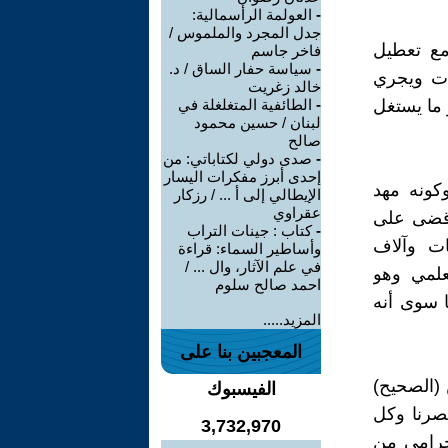
-
العولمة الرأسمالية:
جدل المجرد والملموس /
مع تعطيل
فاخر جاسم
-
سياسة حفار الساق / د.
لات ويجري
خالد زغريت
و ما يستغل
-
الطائفية المتغلغلة في
لبنان / حسين محمود
صالح
-
صدى دولي لكتاباتي: من
إحدى أبرز مفكرات اليسار
كونه مهد
الإيطالي إلى أ ... / رزكار
عقراوي
 قضى على
-
كتاب : جينات التراب
ات وآلاف
وأساطير السماء: قراءة
في علم الآثار، وال ... /
لعلمي وهو
احمد صالح سلوم
ا سوى أنه
المزيد.....
المعجبين بنا على
ن (الصحيح)
الفيسبوك
صرنا وكل
3,732,970
إجرامي من