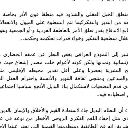
منطق الخبل العقلي والشذوذ فيه منطقا قوي الأثر بخاصة 
ه من التدبر والتفكركيما تتم السطوة على الميول والانفعا
ع الاندفاع بقدر تعلق الأمر بالعاطفة الفردية و-أو الجمعية وه
غلال سطحية التفكير وخواء قدرات تحكيمه وحكمه…
أشير إلى النموذج العراقي بغض النظر عن عمقه الحضاري و
لإنسانية وتمدنها ولكن كونه لأعوام خلت مصدر إشعاع حيث
نح البشرية بعصرنا وعلى أقل تقدير محيطه الإقليمي مئ
المبدعين ومنتجي ثقافة التنوير والأنسنة واحترام العقل ا
ذي قدم التضحيات لاستكمال بناء البديل الأنجع سياسيا اجتماعي
 اصطياده فيه..
 أن النظام البديل جاء لاستعادة القيم والأخلاق والإيمان بالدي
لذي مثل إخفاء اللغم الفكري الروحي الأخطر من نوعه في ع
شرية، إنه فخ الطائفية ومنظومتها القيمية التي تجتر عبثها ال