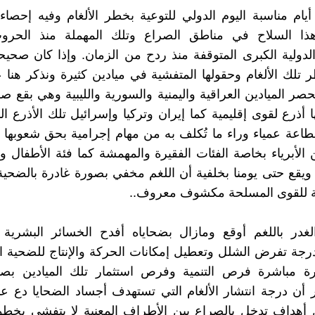
ام مناسبة اليوم الدولي للتوعية بخطر الألغام وفيه إحصاء
ذا السلاح في مناطق الصراع وتلك المهملة منذ الحروب
 الدولية الكبرى المتوقفة منذ ردح من الزمان. وإذا كان صحيحا
تلك الألغام وحقولها المتفشية في ميادين كثيرة ونذكر هنا
لحصر الميادين العراقية واليمنية والسورية والليبية وهي بقع ص
أذرع لقوى إقليمية كما إيران وتركيا وإسرائيل تلك الأذرع الم
طاعة عمياء وراء ما تُكلف به من مهام إجرامية بحق شعوبها ل
 الأبرياء بخاصة الفئات الفقيرة والمهمشة كما فئة الأطفال وا
ويقع حتى يومنا بخلفية أن اللغم مخفي بصورة غادرة بالضحي
بة للقوى المسلحة مكشوف معروف..
لغدر باللغم أوقع ومازال بضحاياه أفدح الخسائر البشرية 
رجة تفرض الشلل وتعطيل إمكانات الحركة والإنتاج للضحية 
ة مباشرة فرص التنمية وفرص استثمار تلك الميادين بصو
ر أن درجة انتشار الألغام التي تستهدف أجساد الضحايا دع عنك
أهداف تدخل بالصراع بين الأطراف المعنية لا يتفشى بخطور