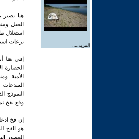
هنا يصير 
العقل ومنع
استغلال طاب
نزعات است
المزيد.....
إنني هنا 
الحضارة ا
الأمية وم
المبدعات و
النموذج ال
وقع بفخ تم
إن فخ ادعاء
هو الفخ ا
العصور الب