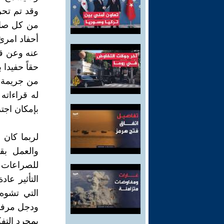
وقد تم تحري
من كل صاح
أحفاد امرئ 
عنه وعن قي
حقاً حفيدا 
من جريمة ا
له قراءاته
بإمكان اجتر
لربما كان 
والعمل بقي
للصراعات و
التأثير عاد
التي تشوه
ودجل مرفق
بمجرد التفك