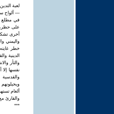
لعبة التدين
— ألواح س
في مطلع أب
على حظرها 
أخرى تشكل 
واليمني وا
خطر غايته 
الدينية وال
والثأر والا
نفسها إلا 
والقدسية 
ويحيلونهم 
ألغام تسته
والقارئ مع
***