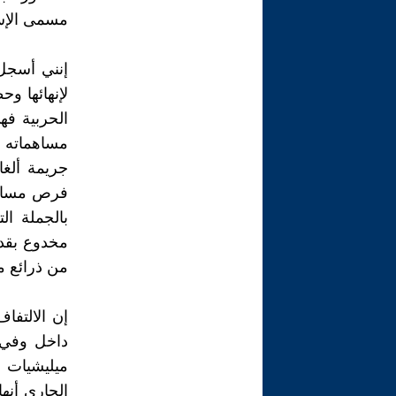
مسمى الإسل
إنني أسجل 
لإنهائها و
الحربية ف
مساهماته و
جريمة ألغا
فرص مساهما
بالجملة ال
مخدوع بقدس
من ذرائع م
إن الالتفا
داخل وفي 
ميليشيات 
الجاري أنه