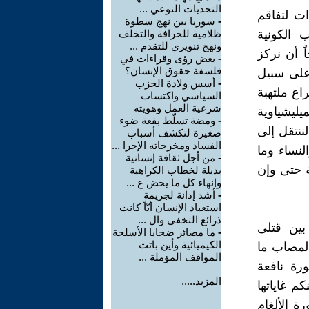
التحديات النوعي ...
ات لتفاقم
-
سوريا بين نهج سطوة
 الكونية
ظلامية للخرافة والتخلف
ونهج تنويري للتقدم ...
ً أن نركز
-
بعض رؤى وقراءات في
فلسفة حقوق الإنسان؟
 على سبيل
-
أسس ولادة الحزب
راع ملتهبة
السياسي واكتساب
شرعية العمل وهويته
يليشياوية
-
ومضة تسلّط بقعة ضوء
ننتقل إلى
صغيرة لتكشف أسباب
الفساد ومخرجاته الإجرا ...
لنساء وما
-
من أجل ثقافة إنسانية
ة حتى وإن
بديلة لخطاب الكراهية
وإنهاء كل ما يحض ع ...
-
أشد إدانة لجريمة
استعباد الإنسان أيّاً كانت
ذرائع التخفي وال ...
بين قتلى
-
ما مصائر ضحايا الأسلحة
الكيميائية وأين باتت
المصاب ما
المواقف المؤملة ...
رة نافعة
المزيد.....
م غاياتها
ة الألغام