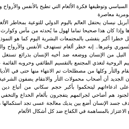
 السياسي وتوظيفها فكرة الألغام التي تطيح بالأنفس والأرواح و
ومرية معاصرة
ريل نيسان يحتفل العالم باليوم الدولي للتوعية بمخاطر الألغ
وإذا كان هذا صحيحا تماما لهول ما يُحدثه من مآس وكوارث فإ
خطرا أكبر يتفشى بالمجتمعات البشرية اليوم كما هو النموذ
لسوري وغيرها.. إنه خطر ألغام تستهدف الأنفس والأرواح وا
النيل من الإنسان ووضعه ضد أخيه الإنسان بذرائع تستغل ا
قيم الروحية لتغذي المجتمع بالتقسيم الطائفي وحروبه القائمة 
نتقام والثأر وكلها من مصطلحات تم الانتهاء منها حتى في الأديا
أن الجديد أن أصحاب محمولات الثأر والانتقام يضفون الشرعي
على ادعاءاتهم ليتحكموا بأكبر حجم سكاني من أتباع دين
لجنود هم أضاحي لجرائمهم يتفجرون بألغام الخداع والتخفي 
دف جسد الإنسان أضع بين يديك معالجة عسى تجد استكمالها م
 الاعتزاز بالمساهمة في الكفاح ضد كل أشكال الألغام