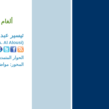
ألغام
تيسير عبدا
(Tayseer A. Al Alousi)
الحوار المتمدن-العدد: 8306 - 5
المحور: مواض