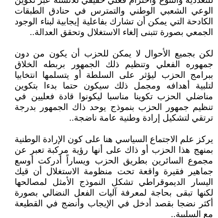
للتعددية والتنوع واحترام فعلي حقيقي للأنسنة عبر تكوين
الوعي الشعبي الوطني والتمترس في حنادق الطبقات
الكادحة التي يمكن أن تشارك بفاعلية إيجابية لبناء الوجود
الجمعي بصورة تتبنى إلغاء الاستغلال وتحقق العدالة..
لكن بجميع الأحوال لا يمكن للحزب أن يكون من دون
جمهوره الفعلي وتنظيم ذلك الجمهور بربطه الخلاق
ببرامج الحزب ليؤثر على السلطة أو يتسلمها انتخابيا
لتلبية أهدافه ومجمل ذلك سيكون حتما بدءا بتكوين
مناضلي الحزب تكوينا مناسبا ليكونوا قادة فعليين في
تنظيم جمهور الحزب بنموذج يوحد ذاك الجمهور بدرجة
ترتقي لتشكيل إرادة وطنية عامة ناضجة..
يركز علم الاجتماع السياسي هنا على كون الإرادة الوطنية
بمنهج هذا الحزب أو ذاك على أنها رؤية مركبة تعبر عن
مجموع السائرين بطريق الحزب ويساراً أدركت أوسع
جماهير فقيرة واقعة تحت منظومة الاستغلال أن قيك
اليسار الديموقراطي تشكل النموذج الأمثل لمصالحها
لكنها تبقى بحاجة لمعرفة آليات الفعل النضالي بصورة
أكثر نضجا بقصد أدخل في الإيجاب وأنضج في القطيعة
مع السلبية..