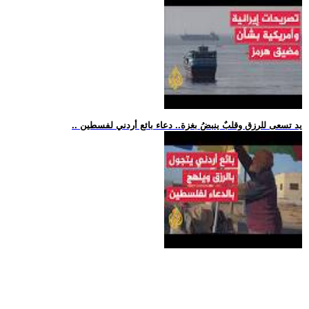
.. يد تسعى للرزق وقلبٌ ينبضُ بغزة.. دعاء بائع أردني لفسطين