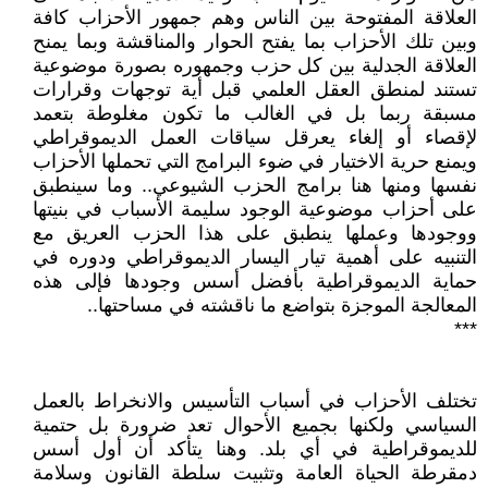
العلاقة المفتوحة بين الناس وهم جمهور الأحزاب كافة
وبين تلك الأحزاب بما يفتح الحوار والمناقشة وبما يمنح
العلاقة الجدلية بين كل حزب وجمهوره بصورة موضوعية
تستند لمنطق العقل العلمي قبل أية توجهات وقرارات
مسبقة ربما بل في الغالب ما تكون مغلوطة بتعمد
لإقصاء أو إلغاء يعرقل سياقات العمل الديموقراطي
ويمنع حرية الاختيار في ضوء البرامج التي تحملها الأحزاب
نفسها ومنها هنا برامج الحزب الشيوعي.. وما سينطبق
على أحزاب موضوعية الوجود سليمة الأسباب في بنيتها
ووجودها وعملها ينطبق على هذا الحزب العريق مع
التنبيه على أهمية تيار اليسار الديموقراطي ودوره في
حماية الديموقراطية بأفضل أسس وجودها فإلى هذه
المعالجة الموجزة بتواضع ما ناقشته في مساحتها..
***
تختلف الأحزاب في أسباب التأسيس والانخراط بالعمل
السياسي ولكنها بجميع الأحوال تعد ضرورة بل حتمية
للديموقراطية في أي بلد. وهنا يتأكد أن أول أسس
دمقرطة الحياة العامة وتثبيت سلطة القانون وسلامة