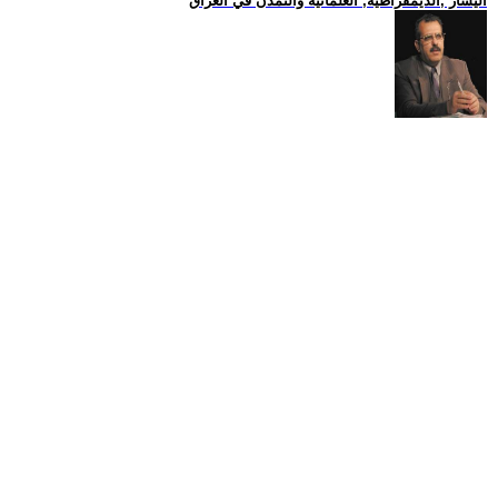
اليسار ,الديمقراطية, العلمانية والتمدن في العراق