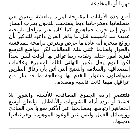
قهريا أو بالمخادعة..
أضع هذه الأوليات المقترحة لمزيد مناقشة وتعمق في
منطلقاتها ومخرجاتها وبما يستجيب للتحول بحزب اليسار
اليوم إلى حزب جماهيري كما كان عبر مراجل تاريخية
عديدة منذ تأسيسه قبل ما يناهز القرن وأعود للتذكير بأن
روائع منجزه أنه عادة ما عرض ويعرض برامجه للمناقشة
والحوار ولطالما اغتنى بتلك الفعاليات لكن مواضع التوسع
لمزيد أمور جدلية ونقدية ربما توافر لها الوقت ليس بعيدا
لكن اليوم يحل بكبير التهاني لتلك المسيرة وعلامات
المصداقية والسلامة والنضج التي أثق بأن رفاق الطريق
سيواصلون مشوار التقدم بها ومعالجة ما قد يثار من
عراقيل مهما كانت قاسية ومعقدة..
فلتنتصر إرادة الجموع المطافحة للأنسنة والتنوير بلا
خشية أو تردد أمام التشويهات والأباطيل.. ولتعلن أوسع
الجماهير ارتباطها بمصالحها عبر الأكثر صوابا من المبادئ
وووسائل العمل وليس عبر الوعود الموهومة وخزعبلاتها
ودجلها..