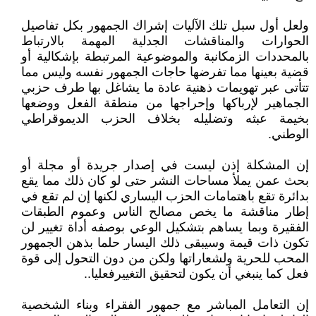
ولعل أول سبل تلك الآليات إشراك الجمهور بكل تفاصيل
الحوارات والمناقشات الجدلية المهمة بالارتباط
بالمحددات الزمكانبة والموضوعية المرتبطة بإشكالية أو
قضية بعينها مما تفرضها حاجات الجمهور نفسه وليس مما
تتأتى عبر تهويمات ذهنية عادة ما يشاغل بها طرف حزبي
الجماهير لإرباكها وإحراجها من منطقة الفعل ووضعها
بخيمة عبثه وتضليله بخلاف الحزب الديموقراطي
الوطني.
إن المشكلة إذن ليست في إصدار جريدة أو مجلة أو
بحث عمن يملأ مساحات النشر حتى لو كان ذلك مما يقع
بدائرة تقع باهتمامات الحزب اليساري لكنها إن لم تقع في
إطار مناقشة ما يخص مصالح الناس وعموم الطبقات
الفقيرة وبما يساهم بتشكيل الوعي بوصفه أداة تغيير لن
تكون ذات قيمة وسيبقى ذلك اليسار حلما بذهن الجمهور
المحب للحرية ولشعاراتها ولكن من دون التحول إلى قوة
فعل كما ينبغي أن يكون لتحقيق التغييرفعليا..
إن التعامل المباشر مع جمهور الفقراء وبناء الشخصية