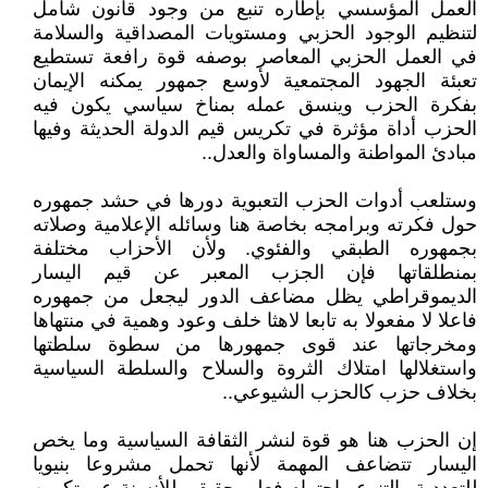
العمل المؤسسي بإطاره تنبع من وجود قانون شامل
لتنظيم الوجود الحزبي ومستويات المصداقية والسلامة
في العمل الحزبي المعاصر بوصفه قوة رافعة تستطيع
تعبئة الجهود المجتمعية لأوسع جمهور يمكنه الإيمان
بفكرة الحزب وينسق عمله بمناخ سياسي يكون فيه
الحزب أداة مؤثرة في تكريس قيم الدولة الحديثة وفيها
مبادئ المواطنة والمساواة والعدل..
وستلعب أدوات الحزب التعبوية دورها في حشد جمهوره
حول فكرته وبرامجه بخاصة هنا وسائله الإعلامية وصلاته
بجمهوره الطبقي والفئوي. ولأن الأحزاب مختلفة
بمنطلقاتها فإن الجزب المعبر عن قيم اليسار
الديموقراطي يظل مضاعف الدور ليجعل من جمهوره
فاعلا لا مفعولا به تابعا لاهثا خلف وعود وهمية في منتهاها
ومخرجاتها عند قوى جمهورها من سطوة سلطتها
واستغلالها امتلاك الثروة والسلاح والسلطة السياسية
بخلاف حزب كالحزب الشيوعي..
إن الحزب هنا هو قوة لنشر الثقافة السياسية وما يخص
اليسار تتضاعف المهمة لأنها تحمل مشروعا بنيويا