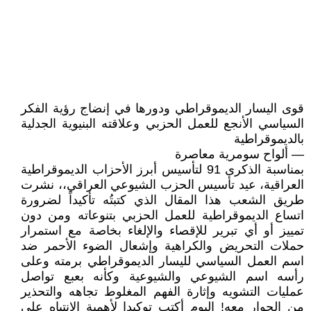
قوى اليسار الديموقراطي ودورها في إنضاج رؤية الفكر
السياسي الأنجع للعمل الحزبي وعلاقته البنيوية الجدلية
بالديموقراطية
— ألواح سومرية معاصرة
بمناسبة الذكرى 91 لتأسيس أبرز الأحزاب الديموقراطية
العراقية، عيد تأسيس الحزب الشيوعي العراقي،، نشرت
طريق الشعب هذا المقال الذي كتبتُه تأكيداً لضرورة
اتساع الديموقراطية للعمل الحزبي بتنوعاته ومن دون
تمييز أو أي تبرير للإقصاء والإلغاء بخاصة مع استمرار
حملات التحريض والكراهية وإشعال الضوء الأحمر ضد
اسم العمل السياسي لليسار الديموقراطي برمته وعلى
رأسه اسم الشيوعي والشيوعية وكأنه بعبع تواصل
عمليات التشويه وإثارة الفهم المغلوط تجاهه والتحذير
من الحوار معه! اليوم أكتب توكيدا لأهمية الانتباه على