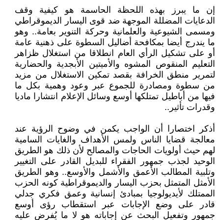
إن ما يبرز بهذه اللحظة الحاسمة هو كيفية وقف
الدعايات المضللة الموجهة ضد قوى اليسار الديموقراطي
ومسمى الشيوعية والعلمانية وحركة التنوير بعامة.. وهو
ما يندرج أيضا بمكافحة أضاليل السطوة على ذهنية عامة
أو على تشكيل الرأي العام انطلاقا من استغلال ظزاهر
التعليم المنقوص المشوه والأميتين الأبجدية والحضارية
لتمرير منطق الخرافة بقصد تمكين الاستغلال من مزيد
من سطوة ومصادرة للجموع عبر وعود وهمية بكل ما
فيها من أباطيل تمتلكها أوسع وسائل الإعلام انتشارا ماديا
وقدرات تأثير..
أذكر اختصارا أن الواجب يكمن في وضوح الرؤية عند
معالجة قضايا الناس ولمس الأهداف والغايات السامية
لهم حيث أولويات الحاجات والمصالح لأن ذلك هو الطريق
الوحيد لجذب جمهور الفقراء للبديل القادر على التغيير
وتلبية المطالب الأعمق والأشمل والأوسع.. وهو الطريق
الأمثل المتمثل بحزب اليسار والديموقراطية كونه الحزب
الممتلك لأيديولوجيا بمبادئ إنسانية وعمق فكري جدلي
قادر على وضع الإجابات عبر استقطاب رؤى أوسع
جمهور وتفعيل البحث عن إجاباته هو لا ما يُفرض عليه