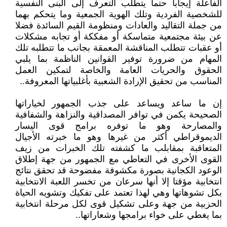
الفاعلة إيجابا حتما يتطلب التعرف إلى البنى النفسية
للشخصية الفردية وتلك الهوية الجمعية وما يتحكم بهما
من جملة التقاليد والعادات ومنظومة القيم السائدة فضلا
عن بيئة مجتمعية متماسكة أو مفككة أو تجابه مشكلات
أو عقبات تتطلب المناقشة المعمقة بجانب ما تتطلبه تلك
المهام من ضرورة توفير القوانين الناظمة بما يلبي
الحقوق والحريات العامة والخاصة لتمكين العمل
المناسب من تحقيق الإرادة الشعبية بأغلبياتها المعروفة..
إن ما ساعد ويساعد على جذب الجمهور لخياراتها
الصحيحة يكمن في توافر المصداقية والنزاهة والشفافية
والمصارحة وهو ما توفره برامج قوى اليسار
الديموقراطي أكثر من غيرها وهو ما خبرته الأجيال
المتعاقبة بمقابلب ما كشفته تلك الخبرات من زيف
القوى الأخرى في التعاطي مع الجمهور من جهة إطلاق
الوعود الكجانية بصورة مكشوفة مفضوحة قد تحقق نتائج
انتخابية مؤقتا إلا أنها سرعان من تخسر اللعبة الانتخابية
بكل تشوهاتها وهي لهذا تعتمد على تفكيك وتشويه الحياة
الحزبية من جهة وعلى تشكيل قوى لكل مرحلة انتخابية
بما يغطي على خواء برامجها وشعاراتها..