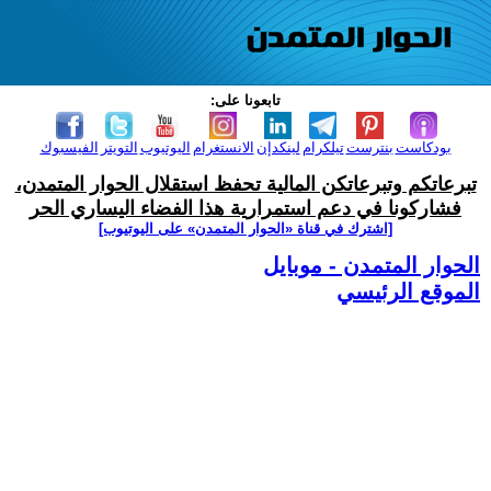
تابعونا على:
بودكاست
بنترست
تيلكرام
لينكدإن
الانستغرام
اليوتيوب
التويتر
الفيسبوك
تبرعاتكم وتبرعاتكن المالية تحفظ استقلال الحوار المتمدن،
فشاركونا في دعم استمرارية هذا الفضاء اليساري الحر
[اشترك في قناة ‫«الحوار المتمدن» على اليوتيوب]
الحوار المتمدن - موبايل
الموقع الرئيسي