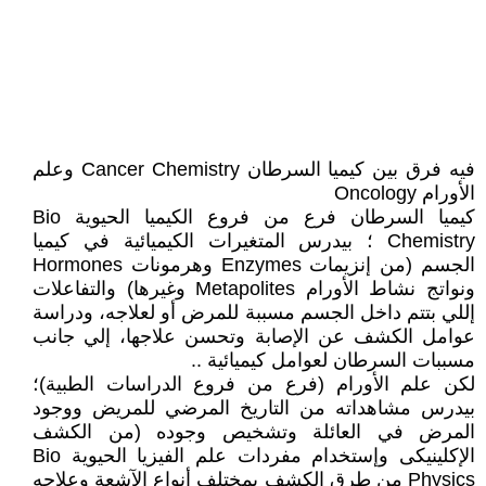
فيه فرق بين كيميا السرطان Cancer Chemistry وعلم
الأورام Oncology
كيميا السرطان فرع من فروع الكيميا الحيوية Bio
Chemistry ؛ بيدرس المتغيرات الكيميائية في كيميا
الجسم (من إنزيمات Enzymes وهرمونات Hormones
ونواتج نشاط الأورام Metapolites وغيرها) والتفاعلات
إللي بتتم داخل الجسم مسببة للمرض أو لعلاجه، ودراسة
عوامل الكشف عن الإصابة وتحسن علاجها، إلي جانب
مسببات السرطان لعوامل كيميائية ..
لكن علم الأورام (فرع من فروع الدراسات الطبية)؛
بيدرس مشاهداته من التاريخ المرضي للمريض ووجود
المرض في العائلة وتشخيص وجوده (من الكشف
الإكلينيكى وإستخدام مفردات علم الفيزيا الحيوية Bio
Physics من طرق الكشف بمختلف أنواع الآشعة وعلاجه