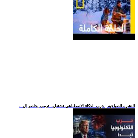
.. النشرة الصباحية | حرب الذكاء الاصطناعي تشتعل.. ترمب يحاصر ال