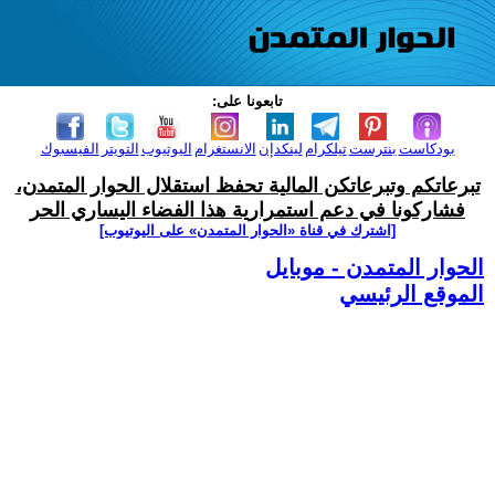
تابعونا على:
بودكاست
بنترست
تيلكرام
لينكدإن
الانستغرام
اليوتيوب
التويتر
الفيسبوك
تبرعاتكم وتبرعاتكن المالية تحفظ استقلال الحوار المتمدن،
فشاركونا في دعم استمرارية هذا الفضاء اليساري الحر
[اشترك في قناة ‫«الحوار المتمدن» على اليوتيوب]
الحوار المتمدن - موبايل
الموقع الرئيسي