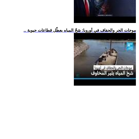
.. موجات الحر والجفاف في أوروبا: شحّ المياه يعطّل قطاعات حيوية