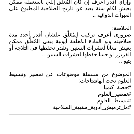
وإزاي أقدر أعرف إن كان المُعلق إللي بأستعمله ممكن
يعيش لكام سنة بعيد عن تاريخ الصلاحية المطبوع علي
العبوات الدوائية ..
الخلاصة:
ضرورى أعرف تركيب المُعَلَّق علشان أقدر أحدد مدة
صلاحيته ولو المادة المُعَلَّقة أيونية يبقى المُعَلَّق ممكن
يعيش معانا لعشرات السنين ونقدر نحفظها فى التلاجة أو
الفريزر لو حبينا حفظها لعشرات السنين ..
يتبع ..
الموضوع من سلسلة موضوعات عن تمصير وتبسيط
العلوم تحت الهاشتاجات:
#حصة_كيميا
#تمصير_العلوم
#تبسيط_العلوم
#ما_ترميش_أدوية_منتهية_الصلاحية