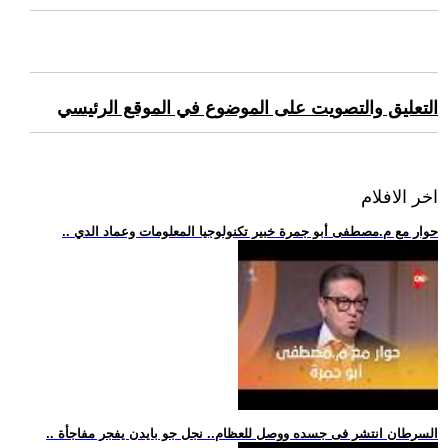
التعليق والتصويت على الموضوع في الموقع الرئيسي
اخر الافلام
.. حوار مع م.مصطفى أبو جمرة خبير تكنولوجيا المعلومات وعماد الدي
.. السرطان انتشر فى جسده ووصل للعظام.. نجل جو بايدن يفجر مفاجأة