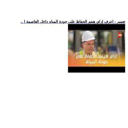
.. تعمير - اعرف إزاي هيتم الحفاظ على جودة المياه داخل العاصمة ا