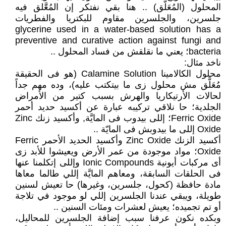
المحلول (المُعَلَّق) .. هنا بقي نفتكر إن المُعََّلق فيه
جلسرين، والجلسرين مقاوم للبكتريا والفطريات
glycerine used in a water-based solution has a
preventive and curative action against fungi and
bacteria؛ يعني ما نقلقش من فساد المحلول ..
ناخد مثال:
محلول الكالامينا Calamine Solution (هو فى الحقيقة
مُعَلَّق مش محلول زى ما بيتكتب عليه)، وده مهم جداً
لحالات الأرتيكاريا والهرش بسبب كتير من الأمراض
الجلدية؛ حا نلاقي تركيبه عبارة عن أكسيد حديد أحمر
Ferric Oxide؛ إللى بيدوب فى المايَّة, وأكسيد زنك Zinc
Oxide إللى ما بيدوبش فى المايّة ..
أكسيد الزنك Zinc Oxide وأكسيد الحديد الأحمر Ferric
Oxide؛ مواد موجودة من عمر الأرض ويعيشوا للأبد زى
أى مركبات أيونية Ionic Compounds وإللى إتكلمنا عنها
فى الحلقات السابقة، ومعاهم المايَّة إللي طالما معاها
مادة حافظة (كحول، جلسرين، وغيرها) حا تعيش لسنين
طويلة، ويبقي عندنا الجلسرين إللي لو موجود في تلاجة
أو تم تجميده؛ يعيش لعشرات ومئات السنين ..
وبكده نكون عرفنا سبب إضافة الجلسرين للمحاليل،