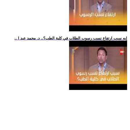
.. إيه سبب ارتفاع نسب رسوب الطلاب في كلية الطب؟.. د. محمد عبد ا