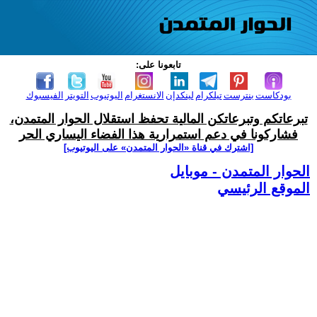
تابعونا على:
بودكاست
بنترست
تيلكرام
لينكدإن
الانستغرام
اليوتيوب
التويتر
الفيسبوك
تبرعاتكم وتبرعاتكن المالية تحفظ استقلال الحوار المتمدن،
فشاركونا في دعم استمرارية هذا الفضاء اليساري الحر
[اشترك في قناة ‫«الحوار المتمدن» على اليوتيوب]
الحوار المتمدن - موبايل
الموقع الرئيسي