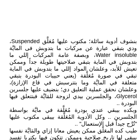
بنشوف أدوية سائلة؛ مكتوب عليها مُعَلَّق Suspended،
ودي بتبقي عبارة عن مركبات ما بتدوبش فى المايَّة
Water insoluble، وبصفة عامة المركبات إللي ما
بتدوبش في الماية بتبقي صلاحيتها طويلة جداً وممكن
تعيش للأبد، وعلشان المواد إللي ما بتدوبش في الماية
تبقي في صورة مُعَلَّقة (يعني حبيبات البودرة بتبقي
متعلقة في المايَّة وما بتترسبش في قاع الإزازة)،
وعلشان نحقق عملية التعليق دي؛ بنضيف عليها جلسرين
Glycerol، والجلسرين بيدي لزوجة للمَايَّة فبتتعلق فيها
البودرة ..
وبكده بيبقي عندي بودرة مُعَلَّقة في مايَّة بواسطة
الجلسرين .. وكل الأدوية المُعَلَّقة بيبقى مكتوب عليها
"تُرَّج جيداً قبل الإستعمال" ..
طيب كده المعَلَّق ممكن يعيش معانا إزاي والمَايَّة نفسها
بيبقي لها تاريخ صلاحية وممكن تتكون فيها بكتريا تفسد