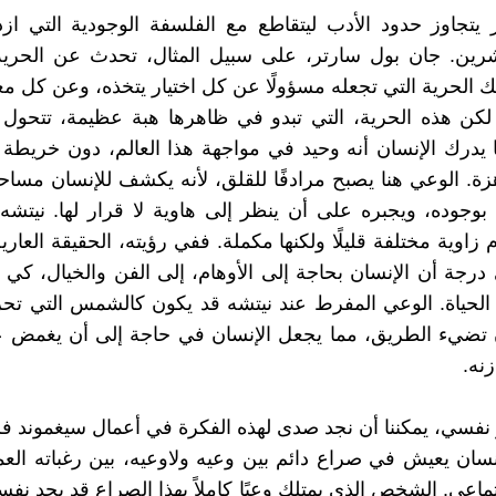
 يتجاوز حدود الأدب ليتقاطع مع الفلسفة الوجودية التي ا
شرين. جان بول سارتر، على سبيل المثال، تحدث عن الحرية
لك الحرية التي تجعله مسؤولًا عن كل اختيار يتخذه، وعن كل م
 لكن هذه الحرية، التي تبدو في ظاهرها هبة عظيمة، تتحول
 يدرك الإنسان أنه وحيد في مواجهة هذا العالم، دون خريطة
زة. الوعي هنا يصبح مرادفًا للقلق، لأنه يكشف للإنسان مساح
بوجوده، ويجبره على أن ينظر إلى هاوية لا قرار لها. نيتش
زاوية مختلفة قليلًا ولكنها مكملة. ففي رؤيته، الحقيقة العاري
درجة أن الإنسان بحاجة إلى الأوهام، إلى الفن والخيال، كي
لحياة. الوعي المفرط عند نيتشه قد يكون كالشمس التي تحر
ن تضيء الطريق، مما يجعل الإنسان في حاجة إلى أن يغمض عيني
زنه.
فسي، يمكننا أن نجد صدى لهذه الفكرة في أعمال سيغموند فر
نسان يعيش في صراع دائم بين وعيه ولاوعيه، بين رغباته العم
تماعي. الشخص الذي يمتلك وعيًا كاملاً بهذا الصراع قد يجد نفس