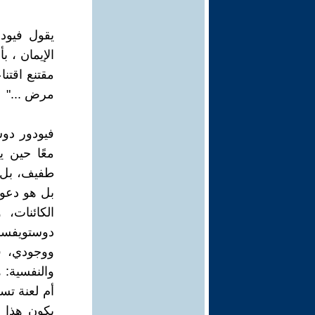
يقول فيود
الإيمان ، ب
مقتنع اقتن
مرض ..."
فيودور دو
معًا حين 
طفيف، بل 
بل هو دعوة
الكائنات،
دوستويفسك
ووجودي، فإ
والنفسية: 
أم لعنة تس
يكون هذا ا