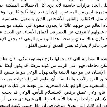
لى اتخاذ قرارات حاسمة لأنه يرى كل الاحتمالات الممكنة، بما
لمدمرة. ليس من المستغرب إذن أن نجد ارتباطًا وثيقًا بين الو
 مثل الاكتئاب والقلق. الأشخاص الذين يتمتعون بحساسية ع
اه العالم من حولهم غالبًا ما يجدون صعوبة في التكيف مع بسا
أن عقولهم لا تتوقف عن الحفر في أعماق الأشياء، عن البحث ع
 تكون هناك معانٍ واضحة. هذا النوع من الوعي قد يجعل الإ
في عالم لا يشاركه نفس العمق أو نفس القلق.
ه السوداوية التي قد يحملها طرح دوستويفسكي، فإن هناك و
كن تجاهله. فهو، على الرغم من كونه مرضًا، قد يكون أيضًا الدو
 الإنسان في مواجهة العبثية والمجهول. الوعي هو ما يسمح لل
خلق الفن والأدب والفلسفة، أن يقاوم الفراغ بأدوات من صن
 السخرية من الواقع، تلك السخرية التي نجدها في كتابات د
نتاج وعي عميق يرفض الاستسلام لليأس. الوعي قد يجلب الأ
الإنسان أدوات لفهم هذا الألم، لتحويله إلى شيء ذي معنى، أو 
. إنه كالنار التي تحرق وتدفئ في آنٍ معًا، حسب كيفية استخدا