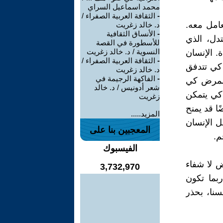
محمد اسماعيل السراي
-
الثقافة العربية الصفراء /
امل معه.
د. خالد زغريت
-
الأنساق الثقافية
تدل، الذي
للأسطورة في القصة
النسوية / د. خالد زغريت
ة. الإنسان
-
الثقافة العربية الصفراء /
 كي تتدفق
د. خالد زغريت
-
الفاكهة الرجيمة في
 المرض كي
شعر أدونيس / د. خالد
كي يتمكن
زغريت
ا قد يمنح
المزيد.....
ل الإنسان
المعجبين بنا على
م.
الفيسبوك
ض لا شفاء
3,732,970
بما تكون
سنا، بحذر