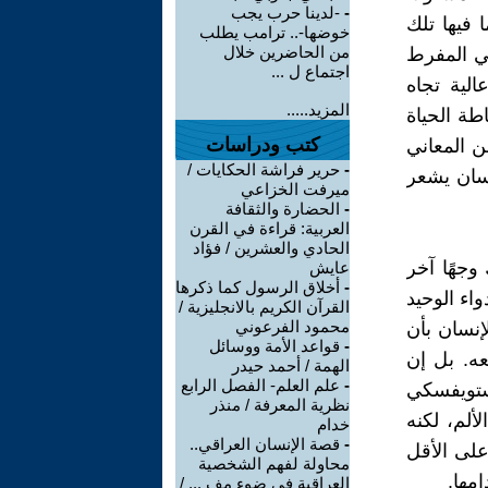
-
-لدينا حرب يجب
 فيها تلك
خوضها-.. ترامب يطلب
من الحاضرين خلال
عي المفرط
اجتماع ل ...
الية تجاه
المزيد.....
طة الحياة
كتب ودراسات
ن المعاني
-
حرير فراشة الحكايات /
نسان يشعر
ميرفت الخزاعي
-
الحضارة والثقافة
العربية: قراءة في القرن
الحادي والعشرين / فؤاد
جهًا آخر
عايش
-
أخلاق الرسول كما ذكرها
اء الوحيد
القرآن الكريم بالانجليزية /
محمود الفرعوني
إنسان بأن
-
قواعد الأمة ووسائل
عه. بل إن
الهمة / أحمد حيدر
-
علم العلم- الفصل الرابع
وستويفسكي
نظرية المعرفة / منذر
لم، لكنه
خدام
-
قصة الإنسان العراقي..
على الأقل
محاولة لفهم الشخصية
مها.
العراقية في ضوء مف ... /