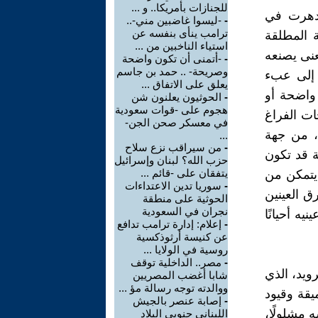
للجنازات بأمريكا.. و ...
زدهرت في
-
-ليسوا غاضبين مني-..
ترامب ينأى بنفسه عن
 المطلقة
استياء الناخبين من ...
عنى يصنعه
-
-أتمنى أن تكون واضحة
وصريحة- .. حمد بن جاسم
 إلى عبء
يعلق على الاتفاق ...
 واضحة أو
-
الحوثيون يعلنون شن
هجوم على -قوات سعودية
ات الفراغ
في معسكر صحن الجن-
ه، من جهة
...
-
من سيراقب نزع سلاح
ة قد تكون
حزب الله؟ لبنان وإسرائيل
يتفقان على -قائم ...
 يتمكن من
-
سوريا تدين الاعتداءات
ق العينين
الحوثية على منطقة
نجران في السعودية
ه أحيانًا
-
إعلام: إدارة ترامب تدافع
عن كنيسة أرثوذكسية
روسية في الولايا ...
-
مصر.. الداخلية توقف
ويد، الذي
شابا أغضب المصريين
ووالدته توجه رسالة مؤ ...
يقة وقيود
-
إصابة عنصر بالجيش
ه مشلولًا،
اللبناني جنوبي البلاد