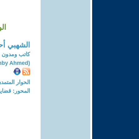
ال
الشهبي أح
كاتب ومدون ا
(Echahby Ahmed)
الحوار المتمدن-العدد: 8291 - 25
المحور: قضايا 