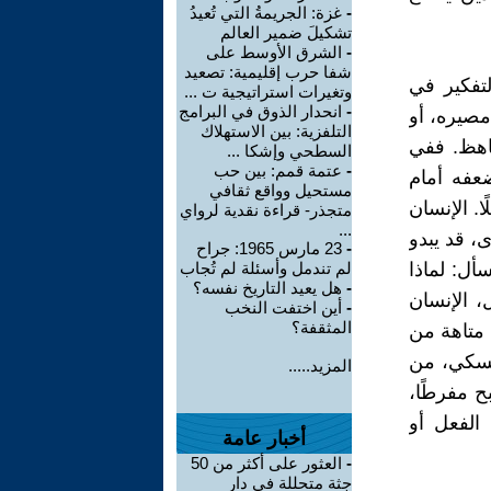
-
غزة: الجريمةُ التي تُعيدُ
تشكيلَ ضمير العالم
-
الشرق الأوسط على
شفا حرب إقليمية: تصعيد
لتفكير في
وتغيرات استراتيجية ت ...
-
انحدار الذوق في البرامج
مصيره، أو
التلفزية: بين الاستهلاك
باهظ. ففي
السطحي وإشكا ...
-
عتمة قمم: بين حب
ضعفه أمام
مستحيل وواقع ثقافي
ا. الإنسان
متجذر- قراءة نقدية لرواي
...
، قد يبدو
-
23 مارس 1965: جراح
سأل: لماذا
لم تندمل وأسئلة لم تُجاب
-
هل يعيد التاريخ نفسه؟
، الإنسان
-
أين اختفت النخب
المثقفة؟
 متاهة من
يفسكي، من
المزيد.....
ح مفرطًا،
الفعل أو
أخبار عامة
-
العثور على أكثر من 50
جثة متحللة في دار