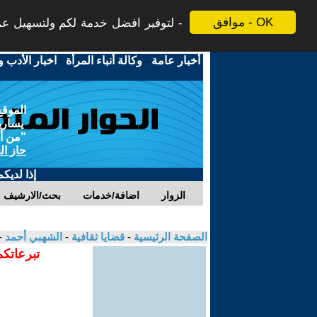
موافق - OK
لتوفير افضل خدمة لكم ولتسهيل عملي
أخبار عامة
-
وكالة أنباء المرأة
-
اخبار الأدب و
الموقع
يسارية
"من أج
حاز ال
إذا لديك
الزوار
اضافة/خدمات
بحث/الارشيف
الصفحة الرئيسية
-
قضايا ثقافية
-
الشهبي أحمد
-
تبرعاتكم