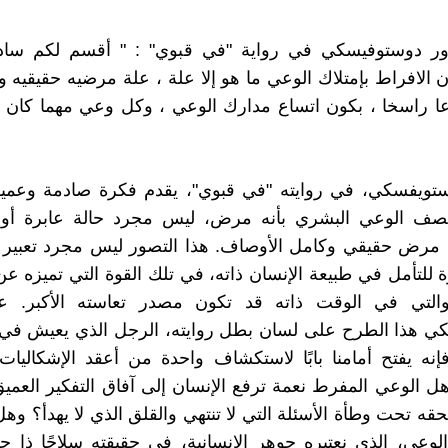
ور دوستوفيسكي في رواية "في قبوي" : " أقسم لكم ساد
أن الافراط بإمتلاك الوعي ما هو إلا علة ، علة مرضيه حقيقيه و
اعا راسخا ، بكون اتساع مدارك الوعي ، وكل وعي مهما كان ، 
ستويفسكي، في روايته "في قبوي"، يقدم فكرة صادمة وعميق
يصف الوعي البشري بأنه مرض، ليس مجرد حالة عابرة أ
مرض حقيقي وكامل الأوصاف. هذا التصور ليس مجرد تعبير أد
 للتأمل في طبيعة الإنسان ذاته، في تلك القوة التي تميزه ع
 والتي في الوقت ذاته قد تكون مصدر تعاسته الأكبر. ع
ي هذا الطرح على لسان بطل روايته، الرجل الذي يعيش في 
نه يفتح أمامنا بابًا لاستكشاف واحدة من أعقد الإشكاليات
هل الوعي المفرط نعمة ترفع الإنسان إلى آفاق التفكير العميق 
حقه تحت وطأة الأسئلة التي لا تنتهي والقلق الذي لا يهدأ؟ وه
لوعي، الذي نعتبره جوهر الإنسانية، في حقيقته سلاحًا ذا 