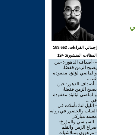
ي
إجمالي القراءات: 589,662
المقالات المنشورة: 124
-
-أصداف الدهور-: حين
يصبح الزمن قفصًا،
والماضي لؤلؤة مفقودة
ف ...
-
أصداف الدهور: حين
يصبح الزمن قفصًا،
والماضي لؤلؤة مفقودة
في ...
-
الليل لنا: تأملات في
الغياب والحضور في رواية
محمد مباركي
-
السياسي والمؤرخ:
صراع الزمن والقلم
-
مزهوون بمتلاشيات