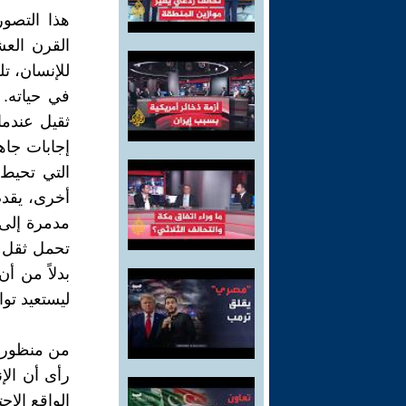
هذا التصور
القرن الع
للإنسان، ت
في حياته.
ثقيل عندما
إجابات جاه
التي تحيط 
أخرى، يقدم 
مدمرة إلى 
تحمل ثقل ا
بدلاً من أ
ليستعيد توا
من منظور ن
رأى أن الإ
الواقع الاج