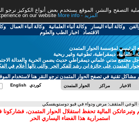
ة التصفح والنشر، الموقع يستخدم بعض أنواع الكوكيز نرجو النق
More info - المزيد
experience on our website
الفن
-
وكالة أنباء اليسار
-
وكالة أنباء العلمانية
-
وكالة أنباء العمال
-
وكا
الاقتصاد
-
اخبار الطب والعلوم
 الرئيسي لمؤسسة الحوار المتمدن
، علمانية، ديمقراطية، تطوعية وغير ربحية
ل مجتمع مدني علماني ديمقراطي حديث يضمن الحرية والعدالة الاجتم
حوار المتمدن على جائزة ابن رشد للفكر الحر والتى نالها أعلام في الفك
م مشاكل تقنية في تصفح الحوار المتمدن نرجو النقر هنا لاستخدام الموقع
كوردي
English
الاخبار
مراكز
الحوار المتمدن
 الوعي المثقف: مرض ودواء في قبو دوستويفسكي
 وتبرعاتكن المالية تحفظ استقلال الحوار المتمدن، فشاركونا 
استمرارية هذا الفضاء اليساري الحر