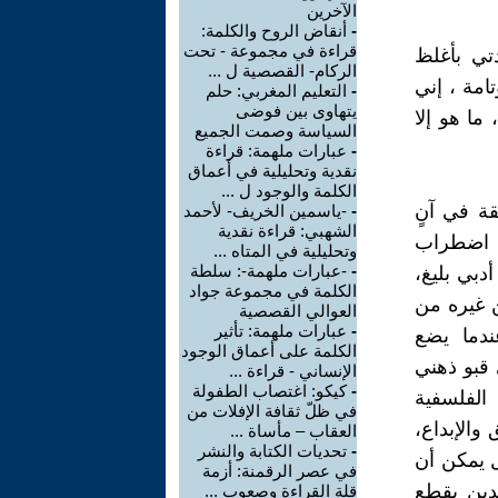
الآخرين
-
أنقاض الروح والكلمة:
قراءة في مجموعة - تحت
تي بأغلظ
الركام- القصصية ل ...
تامة ، إني
-
التعليم المغربي: حلم
يتهاوى بين فوضى
ما هو إلا
السياسة وصمت الجميع
-
عبارات ملهمة: قراءة
نقدية وتحليلية في أعماق
الكلمة والوجود ل ...
ة في آنٍ
-
-ياسمين الخريف- لأحمد
الشهبي: قراءة نقدية
و اضطراب
وتحليلية في المتاه ...
-
-عبارات ملهمة-: سلطة
بي بليغ،
الكلمة في مجموعة جواد
ن غيره من
العوالي القصصية
-
عبارات ملهمة: تأثير
ندما يضع
الكلمة على أعماق الوجود
قبو ذهني
الإنساني - قراءة ...
-
كيكو: اغتصاب الطفولة
 الفلسفية
في ظلّ ثقافة الإفلات من
والإبداع،
العقاب – مأساة ...
-
تحديات الكتابة والنشر
ل يمكن أن
في عصر الرقمنة: أزمة
حدين يقطع
قلة القراءة وصعوب ...