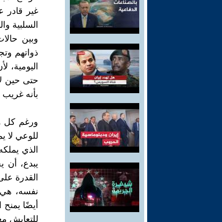
غير قادر ع
السلبية وا
وبين حالات
ذواتهم وتج
اليومية، ل
حتى حين لا
بأنه غريب 
ورغم كل هذ
للوعي لا يم
الذي يملكه
يبدع، أن ي
القدرة على
نفسه، هي 
أيضًا يمنح 
للتعايش معه