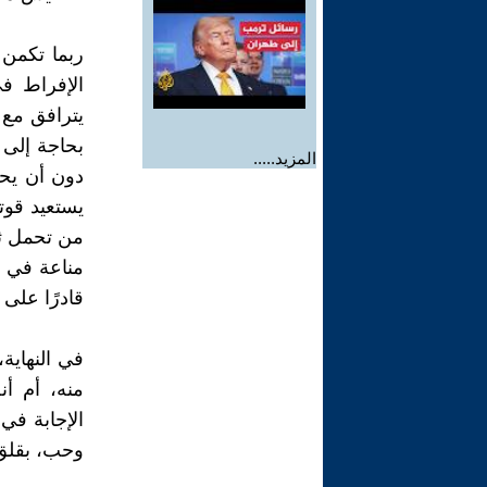
ربما تكمن 
الإفراط في
يترافق مع ق
بحاجة إلى 
المزيد.....
دون أن يحا
يستعيد قوت
من تحمل ثق
مناعة في لح
قادرًا على 
في النهاية
منه، أم أ
الإجابة في
وحب، بقلق 