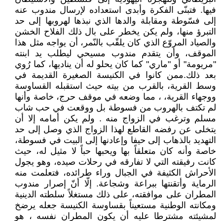
فيها. فتبنّى الفكرة وأبدى استعداده لإرسال مندوب عنه
إلى فسّوطة ومقابلة والدها الذي نبذها لهروبها إلى حد
التبرؤ منها، ولم يكن يخطر على بال ذلك الفلاح الخشن
والصياد المروّع الذي كان يلقّب بالنّمر، أن يواجه مثل هذا
الموقف، وأن يتقدم مندوب مسيحي ليطلب يد ابنته
"مريومة" أو "ماري" كما كان يحلو له أن يناديها، كما رُوي
بعد ذلك.ممن كانوا في الكنيسة الصغيرة القديمة في
وسط القرية، بالقرب من بيته حيث استقبله القساوسة
ووجهاء القرية، ، مما وضعه في موقف حرج، خاصة وأنها
لم تكتف بالهروب من فسوطة بل ووقعت في حب شاب
مسلم وترغب في الزواج منه . ولم يكن أمامه إلا أن
يتخلى عن رفضه القاطع لهذا الزواج الذي وصل إلى حد
التهديد بالذهاب إلى حيفا وإعادنها إلى البيت في فسوطة،
خاصة وأنه كان متعلقاً بها ويحبها حباً لا مثيل له، حيث
كانت رفيقته التي لا تفارقه في رحلات صيده، وهو يجول
الأحراش الكثيفة في الجبال وراء طرائده، فتعلمت منه
الرماية وأتقنتها ببراعة وشجاعة. إلّا أنّ إصرار مندوب
المطران على موافقته، على ذلك مستغلاً سلطته الدينية
ومكانته الوطنية مستعيناً بقساوسة الكنيسة جعله يرضخ
لمشيئته مشترطا عليه أن يكون المطران نفسه ، هو