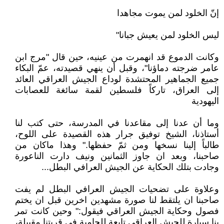
إنّ الخلود لمن يموت مجاهدا
ليس الخلود لمن يعيش جبانا"
وكانت الدموع قد انهمرت من عينيه، حين قال "مرج ابن
عامر ضرجته دماؤنا"، وقبل أن ينهي قصيدته، عمّ البكاء
جميع الجماهير المحتشدة لوداع الجيش العراقي العائد
إلى العراق، تاركاً فلسطين لقمة سائغة للعصابات
اليهودية
وما أن عدنا إلى مقاعدنا في المدرسة، حتى كتب لنا
أستاذنا، الشيخ توفيق جرار هذه القصيدة على اللوح،
طالباً إلينا نسخها ومن ثمّ حفظها." وهذا ماكان من
صاحبنا، وبعد ان جاوز الثمانين ونيف دارت الناعورة
وجادت بتلك الحكاية عن الجيش العرافي البطل...
وعلاوة على تضحيات الجيش العرافي البطل لم يفت
صاحبنا ان يلتقط لنا صورة مشهدين اخرين قبل ان يختم
فصول وحكاية الجيش العراقي فيقول:" وحين كانت تمر
بنا سيارة للجيش العراقي تابعة للحامية في قريتنا مقيبلة،