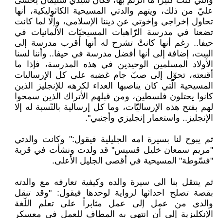
والتي كنت كثيراً ما أترنّم بها، فكان سيدي سليمان يخشى
عليّ من ذلك، ويتهم والدتي المسيحية الكاثوليكية، أنها
تحاول إخراجي وإخوتي عن ديننا الإسلامي، وإلّا لما كانت
تضعنا في مدرسة الرّاهبات المسيحيّات الألمانيات في
حيفا.. رغم أنها كانتْ تشرح له أنها أقرب مدرسة إلى
البيت، إضافة إلى أنها أفضل مدرسة في حيفا.. وأننا لسنا
الأولاد المسلمين الوحيدين في هذه المدرسة، فإذا ما
أقنعته، تحوّل إلى صبّ جام غضبه على كل الإرساليات
المسيحية الّتي كان يناصبها العداء لكرهه للإنجليز الذين
كانوا يحتلون فلسطين، ومن قبلهم الأتراك الذين سمحوا
لهم بفتح هذه الإرساليّات، وما كل إرسالية بالنّسبة له إلا
الإنجليز.. واستعمار إنجليزي وأجنبي".
ثم يبوح لنا بسيرة امه الجليلية فيقول:" وكانت والدتي
"مريم سمعان خليل قسيس" قد ولدت ونشأت في قرية
"فسّوطة" المسيحية في أقصى الجليل الأعلى.
ثم ينتقل بنا الى سيرة والده وكيفية تعارفه مع والدته
بقصة تصلح احداثها لرواية لوحدها فيقول: "وقد تنقل
والدي من عمل إلى عمل مثابراً على تعلم اللّغة
الإنكليزية إلى أن انتهى به المطاف للعمل في معسكر