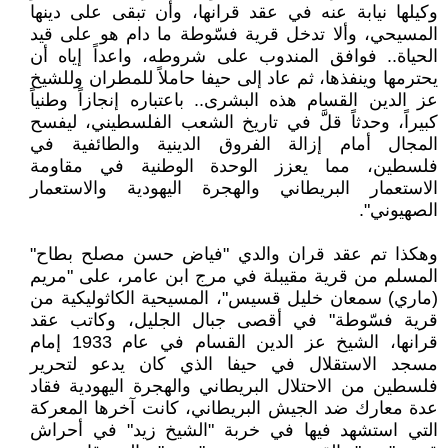
وكيلها نيابة عنه في عقد قرانها، وأن تبقى على دينها
المسيحي، وألا تدخل قرية فسّوطة ما دام هو على قيد
الحياة.. فوافق المندوب على شروطه، واعداً إياه أن
يحترمها وينفذها، ثم عاد إلى حيفا حاملاً للمطران وللشيخ
عز الدين القسام هذه البشرى.. باعتباره إنجازاً وطنياً
كبيراً، وحدثاً قلَّ في تاريخ الشعب الفلسطيني، ليفسح
المجال أمام إزالة الفروق الدينية والطائفية في
فلسطين، مما يعزز الوحدة الوطنية في مقاومة
الاستعمار البريطاني والهجرة اليهودية والاستعمار
الصهيوني".
وهكذا تم عقد قران والدي "فياض حسن مصلح بطاح"
المسلم من قرية مقيبلة في مرج ابن عامر، على "مريم
(ماري) سمعان خليل قسيس"، المسيحية الكاثوليكية من
قرية فسّوطة" في أقصى جبال الجليل، وكاتب عقد
قرانها، الشيخ عز الدين القسام في عام 1933 إمام
مسجد الاستقلال في حيفا الذي كان يدعو لتحرير
فلسطين من الاحتلال البريطاني والهجرة اليهودية فقاد
عدة معارك ضد الجيش البريطاني، كانت آخرها المعركة
التي استشهد فيها في خربة "الشيخ زيد" في أحراش