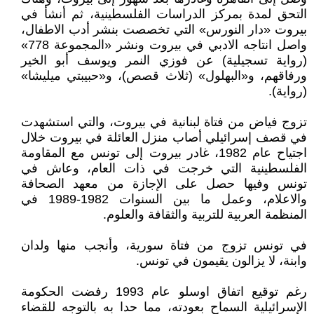
التحق لمدة بمركز الدراسات الفلسطينية، ثم أنشأ في
بيروت «دار النورس» التي تخصصت بنشر أدب الاطفال،
واصل انتاجه الادبي في بيروت ونشر «المجموعة 778»
(رواية تسجيلية) عن فوزي النمر ويوسف أبو الخير
ورفاقهم، و«البهلول» (ثلاث قصص)، و«حبيبتي ميليشا»
(رواية).
تزوج فياض من فتاة لبنانية في بيروت، والتي استشهدت
في قصف إسرائيلي أصاب منزل العائلة في بيروت خلال
اجتياح عام 1982، غادر بيروت إلى تونس مع المقاومة
الفلسطينية التي خرجت في ذات العام، وعاش في
تونس وفيها حصل على الإجازة من معهد الصحافة
والاعلام، وعمل ما بين السنوات 1982-1989 في
المنظمة العربية للتربية والثقافة والعلوم.
في تونس تزوج من فتاة سورية، وأنجب منها ولدان
وابنة، لا يزالون يقيمون في تونس.
رغم توقيع اتفاق اوسلو عام 1993 رفضت الحكومة
الإسرائيلية السماح بعودته، مما حدا به بالتوجه للقضاء