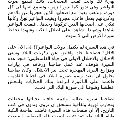
يهيء لك وانت تقلب الصفحات، كانك تسمع صوت
النواعير وهي تدور كما يدور الزمن، وتسمع انينها في كل
دورة، وتذهب بعيدا مع اصحابها الذين هجروا عن بلادهم
وذكرياتهم بفعل فاعل، هجروا وبقيت النواعير تَعِنُّ وكأنها
تبكي على اصحابها الذين تركوها وحدها... فبقيت النواعير
شاهدا وشهيدا...شاهدا على اطلال النكبة وشهيدا تحفظ
سيرة الارض التي لا تموت.
في هذه السيرة لم يكتمل دولاب النواعير؟! الى الان على
الاقل! فصاحبنا جاد وافاض عن ذكريات البلاد وسني
الاحتلال والاختلال الاولى في حياة الفلسطيني؛ فنجد هذه
السيرة تتوقف عند عمل صاحبنا ورفاقه في بيارات
ومزارع القرى المهجرة تحت نير الاحتلال، وكأن صاحبنا
يحاول ان يعيد رسم صورة البلاد في اجيالنا القادمة،
فاعتمد على الناعورة لترفدنا بتلك الحكايات ولتنعش
عطشنا وشوقنا الى صورة البلاد التي نحب.
لصاحبنا سيرة نضالية وادبية حافلة تخللتها محطات
وتجارب ثورية وثقافية تستحق ان تروى وتدون في كتب
التاريخ، إلاّ ان صفحات هذه السيرة فاضت بفاجعة النكبة
وايام البلاد ولم تعد تتسع لصوت قلم الرصاص المنبعث