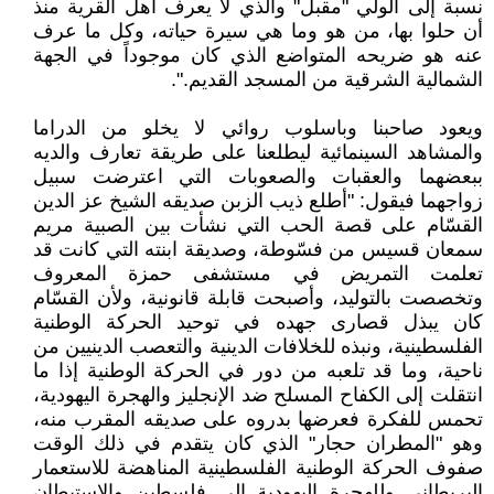
نسبة إلى الولي "مقبل" والذي لا يعرف أهل القرية منذ
أن حلوا بها، من هو وما هي سيرة حياته، وكل ما عرف
عنه هو ضريحه المتواضع الذي كان موجوداً في الجهة
الشمالية الشرقية من المسجد القديم.".
ويعود صاحبنا وباسلوب روائي لا يخلو من الدراما
والمشاهد السينمائية ليطلعنا على طريقة تعارف والديه
ببعضهما والعقبات والصعوبات التي اعترضت سبيل
زواجهما فيقول: "أطلع ذيب الزبن صديقه الشيخ عز الدين
القسّام على قصة الحب التي نشأت بين الصبية مريم
سمعان قسيس من فسّوطة، وصديقة ابنته التي كانت قد
تعلمت التمريض في مستشفى حمزة المعروف
وتخصصت بالتوليد، وأصبحت قابلة قانونية، ولأن القسّام
كان يبذل قصارى جهده في توحيد الحركة الوطنية
الفلسطينية، ونبذه للخلافات الدينية والتعصب الدينيين من
ناحية، وما قد تلعبه من دور في الحركة الوطنية إذا ما
انتقلت إلى الكفاح المسلح ضد الإنجليز والهجرة اليهودية،
تحمس للفكرة فعرضها بدروه على صديقه المقرب منه،
وهو "المطران حجار" الذي كان يتقدم في ذلك الوقت
صفوف الحركة الوطنية الفلسطينية المناهضة للاستعمار
البريطاني وللهجرة اليهودية إلى فلسطين والاستيطان