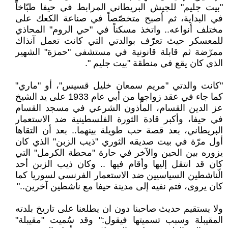
"بيت جليم" للجيش البريطاني المرابط في حيفا طبّاخاً
في البداية، ثم أصبح متخصّصاً في صناعة الكعك على
مختلف أنواعه.. واتخذ مسكناً في "حي الروم" المحاذي
للمعسكر حيث تعرّف بوالدتي التي كانت تعمل آنذاك
ممرّضة ثم قابلة قانونية في مستشفى "حمزة" الشهير
الذي كان يقع في منطقة "بيت جليم ".
"كانت والدتي "مريم سمعان خليل قسيس"، أو "ماري"
كما جاء في عقد زواجها من أبي عام 1933 على يد الشيخ
عز الدين القسام، المأذون الشرعي في مسجد القسام
في حيفا، وأكبر قادة الثورة الفلسطينية ضد الاستعمار
البريطاني، بعد قصة حب طويلة بينهما.. بعد أن التقاها
أول مرّة في بيت صديقه الثوري "ذيب الزبن" الذي كان
يزوره بين الحين والآخر في حارة "محطة الكرمل" التي
كان قد انتقل إليها وأقام فيها .. وكان ذيب الزبن أحد
الّناشطين السياسيين ضد الاستعمار الفرنسي لسوريا كما
كان يروى، فتم نفيه إلى مدينة حيفا مع ناشطين آخرين.."
ولا يستقيم حديث صاحبنا دون ان يطلعنا على تاريخ بلدته
المقيبلة وسبب تسميتها فيقول:" وقد سُميت "مقيبلة"