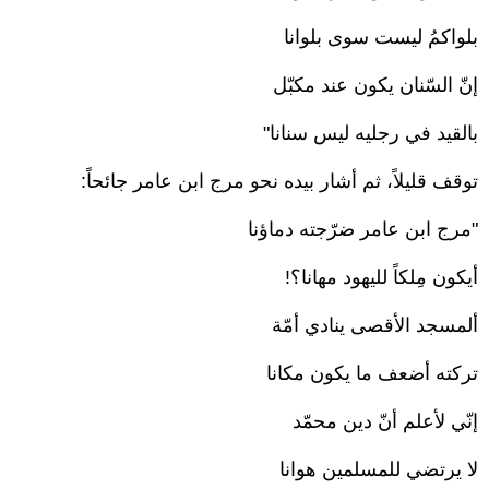
بلواكمُ ليست سوى بلوانا
إنّ السّنان يكون عند مكبّل
بالقيد في رجليه ليس سنانا"
توقف قليلاً، ثم أشار بيده نحو مرج ابن عامر جائحاً:
"مرج ابن عامر ضرّجته دماؤنا
أيكون مِلكاً لليهود مهانا؟!
ألمسجد الأقصى ينادي أمّة
تركته أضعف ما يكون مكانا
إنّي لأعلم أنّ دين محمّد
لا يرتضي للمسلمين هوانا