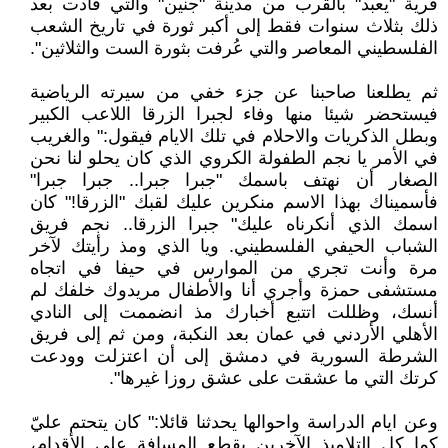
قرية "يعبد" بالقرب من مدينة "جنين" والتي قادت بعد
ذلك بثلاث سنوات فقط إلى أكبر ثورة في تاريخ الشعب
الفلسطيني المعاصر والتي عُرفت بثورة الست والثلاثين".
ثم يطلعنا صاحبنا عن جزء خفي من سيرته الرياضية
فيستحضر شيئا منها وفاء لجبرا الزرقا اللاعب الكبير
وبطل الذكريات والاحلام في تلك الايام فيقول:" والغريب
في الأمر يا نجم الطفولة الكروي الذي كان يحلو لنا نحن
الصغار أن نهتف باسمك "جبرا جبرا.. جبرا جبرا"
فأسميناك بهذا الاسم منكرين عليك لقبك "الزرقا!" كان
اسمك الذي أنكرناه عليك" جبرا الزرقا.. نجم فريق
الشباب الحيفي الفلسطيني. ويا الذي ومذ رأيتك لآخر
مرة وأنت تجري من الموارس في حيفا في اتجاه
مستشفى حمزة وأجري أنا والأطفال مريدوك خلفك لم
أنسك، وظللت اتتبع أخبارك مذ انضممت إلى النادي
الأهلي الأردني في عمان بعد النكبة، ومن ثم إلى فريق
الشرطة السورية في دمشق إلى أن اعتزلت وودعت
كرتك التي ما عشقت على عشق روزا غيرها".
وعن ايام الدراسة واحوالها يحدثنا قائلا:" كان يتحتم عليّ
كما كل التلاميذ الآخرين بقطع المسافة على الأقدام،