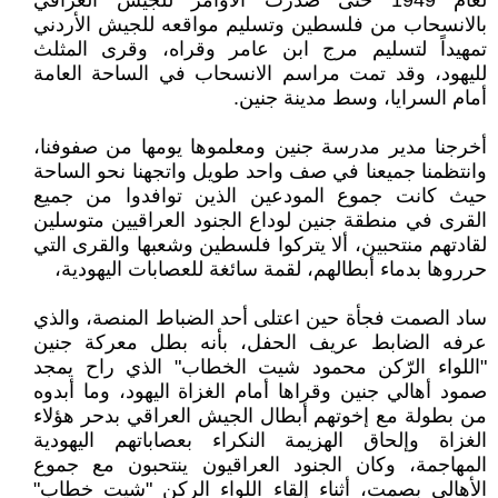
لعام 1949 حتى صدرت الأوامر للجيش العراقي
بالانسحاب من فلسطين وتسليم مواقعه للجيش الأردني
تمهيداً لتسليم مرج ابن عامر وقراه، وقرى المثلث
لليهود، وقد تمت مراسم الانسحاب في الساحة العامة
أمام السرايا، وسط مدينة جنين.
أخرجنا مدير مدرسة جنين ومعلموها يومها من صفوفنا،
وانتظمنا جميعنا في صف واحد طويل واتجهنا نحو الساحة
حيث كانت جموع المودعين الذين توافدوا من جميع
القرى في منطقة جنين لوداع الجنود العراقيين متوسلين
لقادتهم منتحبين، ألا يتركوا فلسطين وشعبها والقرى التي
حرروها بدماء أبطالهم، لقمة سائغة للعصابات اليهودية،
ساد الصمت فجأة حين اعتلى أحد الضباط المنصة، والذي
عرفه الضابط عريف الحفل، بأنه بطل معركة جنين
"اللواء الرّكن محمود شيت الخطاب" الذي راح يمجد
صمود أهالي جنين وقراها أمام الغزاة اليهود، وما أبدوه
من بطولة مع إخوتهم أبطال الجيش العراقي بدحر هؤلاء
الغزاة وإلحاق الهزيمة النكراء بعصاباتهم اليهودية
المهاجمة، وكان الجنود العراقيون ينتحبون مع جموع
الأهالي بصمت، أثناء إلقاء اللواء الركن "شيت خطاب"