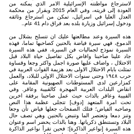
لاسترجاع مواطنته الإسرائيلية الامر الذي يمكنه من
العودة إلى قريته، وفي العام 2015 وبقرار من محكمة
العدل العليا في اسرائيل، تمكن من استرجاع وثائقه
ودخول إسرائيل وزيارة بلده بعد فراق دام 41 عام..
هذه السيرة وعند مطالعتها عليك ان تتسلح بشلال من
الدموع، فهي سيرة فياضة بالحنين كصاحبها تماما، فهذه
السيرة نموذج لجماليات فن السيرة، ففي هذه السيرة
جاد علينا صاحبنا وافاض بكل تفاصيل حياة البلاد قبل
الاحتلال ، واضاف عليها صورة اجمل واكثر وجعا وقساوة
تمثلت بايام الاحتلال الاولى بعد هزيمة القوات العربية في
حرب ١٩٤٨ وحتى سنوات الاحتلال الاولى للبلاد، والعمل
كمزارعين لدى المستوطنات الصهيونية المقامة على
انقاض البلدات العربية المهجرة كالقبيبة وعاقر. وفي
القبيبة وعاقر بالذات حيث عمل صاحبنا برفقة اخرين
تحت امرة المتعهد [دوف] تتجلى عظمة هذا النص
وصاحبه الفياض؛ فتلك الصفحات جعلها فياض تأن وجعا
وتنز دمعا وتعتصر الما وتنبض بالحنين وهي تصف حال
البلاد وتستنطق ذكرياتها. وهنا بالذات يحضر اسم وعنوان
هذه السيرة [نواعير الذاكرة]؛ فحين تقرأ نواعير الذاكرة