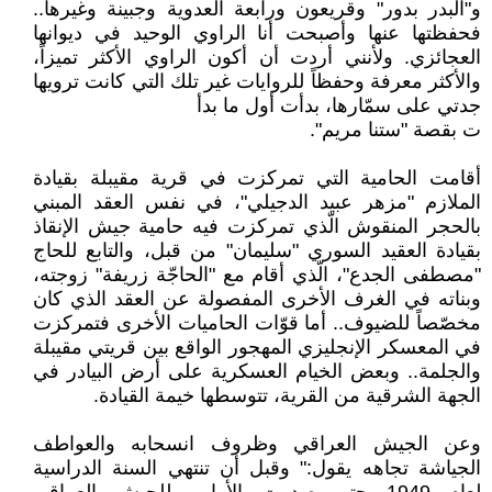
و"البدر بدور" وقريعون ورابعة العدوية وجبينة وغيرها..
فحفظتها عنها وأصبحت أنا الراوي الوحيد في ديوانها
العجائزي. ولأنني أردت أن أكون الراوي الأكثر تميزاً،
والأكثر معرفة وحفظاً للروايات غير تلك التي كانت ترويها
جدتي على سمّارها، بدأت أول ما بدأ
ت بقصة "ستنا مريم".
أقامت الحامية التي تمركزت في قرية مقيبلة بقيادة
الملازم "مزهر عبيد الدجيلي"، في نفس العقد المبني
بالحجر المنقوش الّذي تمركزت فيه حامية جيش الإنقاذ
بقيادة العقيد السوري "سليمان" من قبل، والتابع للحاج
"مصطفى الجدع"، الّذي أقام مع "الحاجّة زريفة" زوجته،
وبناته في الغرف الأخرى المفصولة عن العقد الذي كان
مخصّصاً للضيوف.. أما قوّات الحاميات الأخرى فتمركزت
في المعسكر الإنجليزي المهجور الواقع بين قريتي مقيبلة
والجلمة.. وبعض الخيام العسكرية على أرض البيادر في
الجهة الشرقية من القرية، تتوسطها خيمة القيادة.
وعن الجيش العراقي وظروف انسحابه والعواطف
الجياشة تجاهه يقول:" وقبل أن تنتهي السنة الدراسية