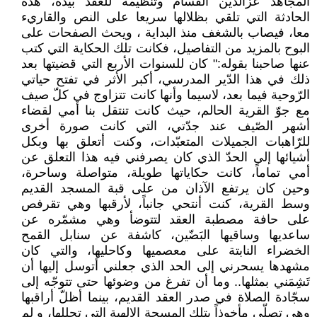
المجاهد عزالدين القسام وتنظيمه للعقد بيده، هذه
الحادثة التي تلقي بظلالها سريعا على النص والقاريء
معا، فيصاب بالشغف منذ البداية ، ويحث الصفحات على
البوح بالمزيد من التفاصيل، فكانت تلك الحكاية التي كتب
عنها صاحبنا بقوله:" كان للسنوات الأربع التي قضيتها بعد
ذلك في هذا الدّير المدرسي، أكبر الأثر في تفتح حياتي
الرّوحية فيما بعد، لاسيما وأنها كانت تتزاوج في كلّ صيف
مع جوّ القرية الحالم، حيث كانت تنتقل بنا أمي لقضاء
أشهر الصّيف عند جدّتي، التي كانت صورة أخرى
للرّاهبات الجميلات المتعبّدات، وكنت أتعلق بها وبكل
أشيائها إلى الحدّ الذي كان يصرفني فيه هذا التعلق عن
أمي تماماً، كانت حكاياتها طويلة، متواصلة وساحرة،
وحين كان يرتفع الآذان من على قبة المسجد القديم
وسط القرية، كنت أنتحي جانباً، لأرقبها وهي تقرفص
على حافة مصطبة العقد لتتوضأ وهي مشمّره عن
ساعديها وساقيها البَضّين، كاشفة عن سنابل القمح
الخضراء النابتة على معصميها وكاحليها، والتي كان
مشهدها يسحرني إلى الحد الذي جعلني أتوسل إليها أن
تَشِمَني بمثلها.. وما أن تفرغ من وضوئها حتى تتوجّه إلى
سجّادة الصلاة في صدر العقد القديم، بينما أظلّ أراقبها
وهي تصلّي مأخوذاً بتلك المسحة الإلهية التي تجللها، و لم