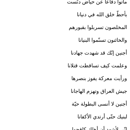
ماتوا دفاعا عن حياض دنّست
بأحطّ خلق الله في دنيانا
المخلصون تسربلوا بقبورهم
والخائنون تسنّموا البنيانا
أجنين إنّك قد شهدت جهادنا
وعلمت كيف تساقطت قتلانا
ورأيت معركة يفوز بنصرها
جيش العراق وتهزم الهاجانا
أجنين لا أنسى البطولة حيّة
لبنيك حتّى أرتدي الأكفانا
إنّي لأشهد أن أهلك كافحوا