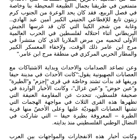
متمتعين في طريقنا بجمال الطبيعة المحيطة بنا وخاصة
في فصل الربيع، فقد كان يحد الوعرة من الجنوب كرم
زيتون تابع للإقطاعي الجنيني الكبير أمين عبد الهادي..
وغابة من شجر الكينا التي كان قد غرسها الجيش
البريطاني أثناء احتلاله لفلسطين في الحرب العالمية
الأولى لتحميه من مرض الملاريا الذي كان منتشراً في
مرج ابن عامر ذلك الوقت، ولإخفاء المعسكر الكبير
والمطار الحربي المركزي في منطقة مرج ابن عامر."
وعن تصاعد الصدامات والاحداث وبداية الاشتباكات مع
العصابات الصهيونية يقول:"كانت الأحداث في مدينة حيفا
وريفها قد بدأت تشتد وخاصّة في قرى "إجزم" و"الطيرة"
و"عين حوض" و"عين غزال"، وكانت الأخبار الواردة في
صحيفة فلسطين، تتحدث عن المقاومة العنيفة التي
تظهرها هذه القرى الثلاث في مواجهة الهجمات التي
تشنها العصابات اليهوديّة عليها وعلى الأخصّ منها قرية
الطيرة – المعروفة بطيرة حيفا – التي شاركت في
النضال الوطني الفلسطيني منذ بدايته.
وكانت أخبار هذه الانفجارات والمواجهات بين العرب