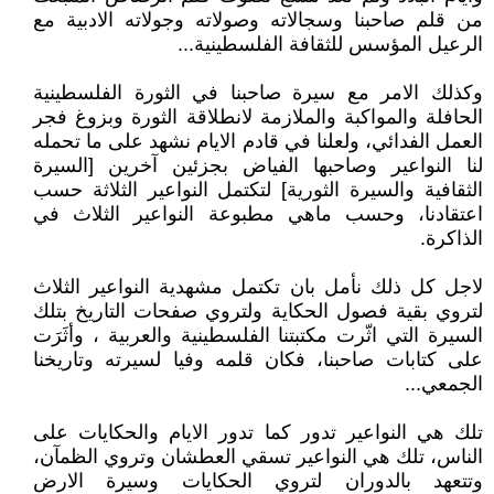
من قلم صاحبنا وسجالاته وصولاته وجولاته الادبية مع
الرعيل المؤسس للثقافة الفلسطينية...
وكذلك الامر مع سيرة صاحبنا في الثورة الفلسطينية
الحافلة والمواكبة والملازمة لانطلاقة الثورة وبزوغ فجر
العمل الفدائي، ولعلنا في قادم الايام نشهد على ما تحمله
لنا النواعير وصاحبها الفياض بجزئين آخرين [السيرة
الثقافية والسيرة الثورية] لتكتمل النواعير الثلاثة حسب
اعتقادنا، وحسب ماهي مطبوعة النواعير الثلاث في
الذاكرة.
لاجل كل ذلك نأمل بان تكتمل مشهدية النواعير الثلاث
لتروي بقية فصول الحكاية ولتروي صفحات التاريخ بتلك
السيرة التي اثّرت مكتبتنا الفلسطينية والعربية ، وأثَرَت
على كتابات صاحبنا، فكان قلمه وفيا لسيرته وتاريخنا
الجمعي...
تلك هي النواعير تدور كما تدور الايام والحكايات على
الناس، تلك هي النواعير تسقي العطشان وتروي الظمآن،
وتتعهد بالدوران لتروي الحكايات وسيرة الارض