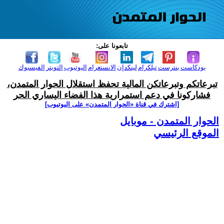
تابعونا على:
بودكاست
بنترست
تيلكرام
لينكدإن
الانستغرام
اليوتيوب
التويتر
الفيسبوك
تبرعاتكم وتبرعاتكن المالية تحفظ استقلال الحوار المتمدن،
فشاركونا في دعم استمرارية هذا الفضاء اليساري الحر
[اشترك في قناة ‫«الحوار المتمدن» على اليوتيوب]
الحوار المتمدن - موبايل
الموقع الرئيسي