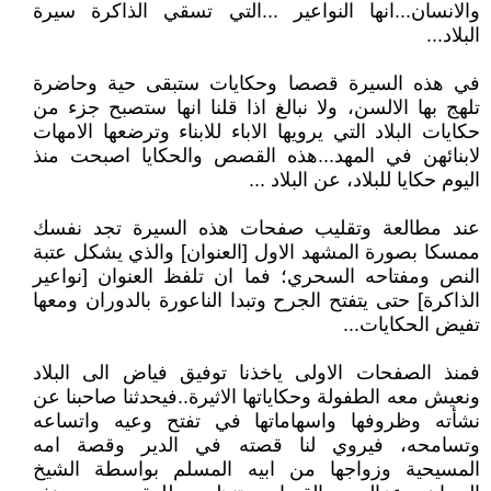
والانسان...انها النواعير ...التي تسقي الذاكرة سيرة
البلاد...
في هذه السيرة قصصا وحكايات ستبقى حية وحاضرة
تلهج بها الالسن، ولا نبالغ اذا قلنا انها ستصبح جزء من
حكايات البلاد التي يرويها الاباء للابناء وترضعها الامهات
لابنائهن في المهد...هذه القصص والحكايا اصبحت منذ
اليوم حكايا للبلاد، عن البلاد ...
عند مطالعة وتقليب صفحات هذه السيرة تجد نفسك
ممسكا بصورة المشهد الاول [العنوان] والذي يشكل عتبة
النص ومفتاحه السحري؛ فما ان تلفظ العنوان [نواعير
الذاكرة] حتى يتفتح الجرح وتبدا الناعورة بالدوران ومعها
تفيض الحكايات...
فمنذ الصفحات الاولى ياخذنا توفيق فياض الى البلاد
ونعيش معه الطفولة وحكاياتها الاثيرة..فيحدثنا صاحبنا عن
نشأته وظروفها واسهاماتها في تفتح وعيه واتساعه
وتسامحه، فيروي لنا قصته في الدير وقصة امه
المسيحية وزواجها من ابيه المسلم بواسطة الشيخ