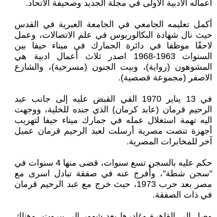
أعماله الادبية الأولى في مجلة الجديد وصحيفة الاتحاد.
أكمل تعليمه الجامعي في الجامعة العبرية في القدس
حيث نال شهادة البكالوريوس في علم الاتصالات، وعمل
لاحقًا موظفا في دائرة الجمارك في ميناء حيفا بين
السنوات 1963-1968 اصدر ثلاث أعمال ادبية هي
المشوهون (رواية)، وبيت الجنون (مسرحية)، والشارع
الاصفر (مجموعة قصصية).
في 13 يناير 1970 القي القبض عليه إلى جانب عبد
الرحيم قرمان (عابد كرمان) الذي جنده للخلية، ووجهت
اليه تهمة استغلال عمله في جمارك ميناء حيفا لتهريب
أجهزة تنصت مصرية أرسلت لعبد الرحيم قرمان عميل
آخر للمخابرات المصرية.
حكم عليه بالسجن تسع سنوات، قضى منها 4 سنوات في
"سجن شطة"، وأُفرج عنه في صفقة تبادل اسرى مع
مصر بعد حرب 1973، حيث خرج مع عبد الرحيم قرمان
في ذات الصفقة.
وصل إلى القاهرة وغادرها بعد شهور إلى بيروت، وهناك