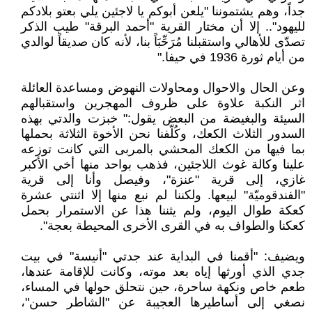
جداً، وهم يشتموننا "يلعن أبوكم يا لاجئين يلي بعتو بلادكم
لليهود".. إلا أن مختار القرية "أحمد البرقة" طيب الذكر
تصدّى للأهالي واستقبلنا مُرَحِّبَاً بنا، لأنه كان صديقاً لوالدي
من أيام ثورة 1936 في حيفا."
وعن الحال والاحوال ومحاولات النهوض ومساعدة العائلة
اثر النكبة علاوة على ظروف المهجرين واستقبالهم
السيئة والبغيضة من البعض يقول:" خبزت والدتي بهذه
السدور الثلاث الكعك، وكُلّفنا نحن الأخوة الثلاثة بحملها
بما فيها من الكعك المحشي بالمربى التي كانت توزعه
علينا وكالة غوث اللاجئين، فذهب بواحد منها أخي الأكبر
غازي، إلى قرية "عنزة"، وفيصل وأنا إلى قرية
"الفندقوميّة" لبيعها. ولكننا لم نبع منها إلا اثنتي عشرة
كعكة طوال اليوم، ولم يثننا هذا عن الاستمرار بحمل
كعكنا والطواف به في القرى الأخرى المحيطة بعجة".
ويضيف: "أقمنا في البداية عند جدتي "أنيسة" في بيت
جدي الذي أورثها إياه بعد موته، وكانت للإقامة عندها،
طعم خاص ونكهة ساحرة، حين نتحلق حولها في المساء،
نصغي إلى أساطيرها العجيبة عن "الشاطر حسن"،