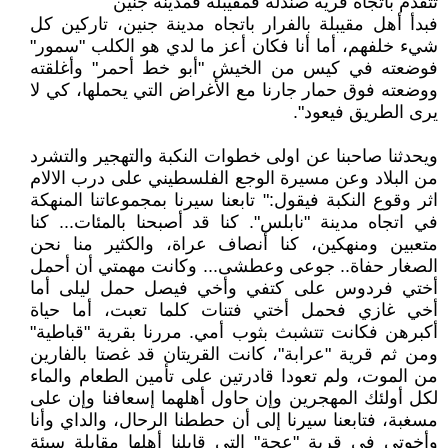
تتقدم باتجاه قرية صندلة فمقيبلة فمدينة جنين
فبدأ أهل مقيبلة بالفرار باتجاه مدينة جنين، تاركين كل
شيء خلفهم، أما أنا فكان أعز ما لدي هو الكلب "سمور"
فوضعته في كيس من الخيش "أبو خط أحمر" وأغلقته
ووضعته فوق حمار جارنا مع الأغراض التي يحملها، كي لا
يرى الطريق فيعود".
ويحدثنا صاحبنا عن اولى خطوات النكبة والتهجير والتشرد
من البلاد وعن مسيرة الوجع الفلسطيني على درب الالام
اثر وقوع النكبة فيقول:" تابعنا سيرنا بمجموعاتنا المنهكة
في اتجاه مدينة "نابلس". كنا قد أصبحنا بالمئات... كنا
متعبين ومنهكين، كنا أنصاف عراة، والكثير منا نحن
الصغار حفاة.. جوعى وعطشى... وكانت مهمتي أن أحمل
أختي فردوس على كتفي وأخي فيصل حمل ليلى أما
أخي غازي فحمل أختي فتنات كلما تعبت، أما حياة
أكبرهن فكانت تتشبث بثوب أمي. مررنا بقرية "قباطية"
ومن ثم قرية "عرابة"، كانت القريتان قد غصتا بالفارين
من الموت، ولم تعودا قادرتين على تأمين الطعام والماء
لكل أولئك المهجرين وإن حاول أهلهما إسعافنا وإن على
مسغبة، فتابعنا سيرنا إلى أن حططنا الرحال، والداي وأنا
وأخوتي في قرية "عجة" التي قابلنا أهلها مقابلة سيئة