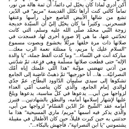
أكن أدري لماذا كان يخيّل لي دائماً، أن ثمة هالة من نور،
تماماً كالتي كنت أراها تكلل القديسة "مريم" في الدّير،
تشع من شالها الأبيض الناصع حول رأسها وعنقها
فتسحرني.. وكثيراً ما كان يخيّل إليّ أن السيّدة خديجة
زوجة النّبي محمّد صلّى الله عليه وسلم، التي كانت
تحدّثني عنها، ما هي إلا صورة أخرى لها، فسجدت في
صلاتها ذات مرة خلفها مرتّلاً بخشوع وبصوت مسموع
"السلام عليك يا مريم، يا ممتلئة نعمة الرب معك...
مباركة أنت في النّساء..." وما كدت ألفظ جملة، "يا والدة
الإله" حتى قطعت صلاتها مسلّمة وهي فزعة، ثمّ شدّتني
من أذني تنهضني مؤنّبة "هذا الّلي علّمتك إياه أمّك
النصرانيّة... ها... أنا حورجيها" ثمّ ذهبتْ غاضبة إلى الجامع
تشكوها إلى سيدي سليمان الدّاوود البطّاح، عمّ جدّي
لوالدي إمام الجامع، والّذي كان يناصب أمّي العداء
لزواجها من أبي... يدعوها في كلّ مناسبة، يدعوها ويلحّ
عليها لإشهار إسلامها أمامه، والنطق بالشهادتين... فتبرز
أمامه عقد "الشّيخ عزّ الدّين القسّام" لزواجها من أبي،
والّذي يذكر فيه اسمها "مريم/ ماري المسيحية" هذا ما
حدثتني به حين كبرت قليلاً، حين كان الأطفال في مقيبلة
يشتمونني "يا ابن النصرانيِة"، فأجهش بالبكاء...".