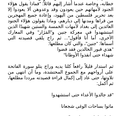
خطابه، وخاصة عندما أشار إليهم قائلاً: "فماذا يقول هؤلاء
الجنود لأمهاتهم حين يعودون وقد وعدوهن ألا يعودوا إلا
بعد تحرير فلسطين من اليهود، وإعادة جميع المهجرين
من قراها ومدنها إلى ديارهم، وماذا يقولون هؤلاء الجنود
العائدين إلى بغداد لأمهات الخمسة والستين شهيدًا الذين
استشهدوا في معركة جنين و"المَزَار" وفي المعارك
الأخرى، أما أنا فأقول"... ثم راح يلقي قصيدته التي
أسماها: "جنين"، والتي كان مطلعها:
"هذي قبور الخالدين فقد قضوا
شهداء حتى أنقذوا الأوطانا"
ثم استدار قليلاً رافعاً كلتا يديه وراح يتلو سورة الفاتحة
على أرواحهم مع الجموع المحتشدة، وما أن انتهى من
تلاوتها، حتى عاد إلى إكمال قراءة قصيدته مرددا مطلعها،
ثم أكمل:
"قد جالدوا الأعداء حتى استشهدوا
ماتوا بساحات الوغى شجعانا