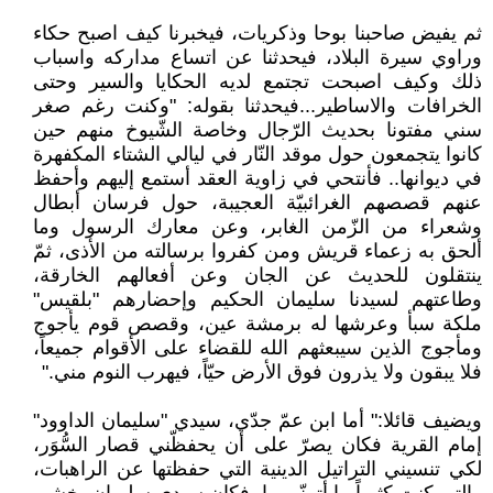
ثم يفيض صاحبنا بوحا وذكريات، فيخبرنا كيف اصبح حكاء
وراوي سيرة البلاد، فيحدثنا عن اتساع مداركه واسباب
ذلك وكيف اصبحت تجتمع لديه الحكايا والسير وحتى
الخرافات والاساطير...فيحدثنا بقوله: "وكنت رغم صغر
سني مفتونا بحديث الرّجال وخاصة الشّيوخ منهم حين
كانوا يتجمعون حول موقد النّار في ليالي الشتاء المكفهرة
في ديوانها.. فأنتحي في زاوية العقد أستمع إليهم وأحفظ
عنهم قصصهم الغرائبيّة العجيبة، حول فرسان أبطال
وشعراء من الزّمن الغابر، وعن معارك الرسول وما
ألحق به زعماء قريش ومن كفروا برسالته من الأذى، ثمّ
ينتقلون للحديث عن الجان وعن أفعالهم الخارقة،
وطاعتهم لسيدنا سليمان الحكيم وإحضارهم "بلقيس"
ملكة سبأ وعرشها له برمشة عين، وقصص قوم يأجوج
ومأجوج الذين سيبعثهم الله للقضاء على الأقوام جميعاً،
فلا يبقون ولا يذرون فوق الأرض حيّاً، فيهرب النوم مني."
ويضيف قائلا:" أما ابن عمّ جدّي، سيدي "سليمان الداوود"
إمام القرية فكان يصرّ على أن يحفظّني قصار السُّوَر،
لكي تنسيني التراتيل الدينية التي حفظتها عن الراهبات،