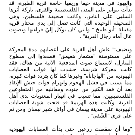
واليهود في مدينة حيفا وريفها خاصة قرية الطيرة، قد
بدأت تتواتر على المدن الفلسطينية والقرى، تاركة أثرها
السلبي على الناس، وكانت صحيفة فلسطين، وهي
الصحيفة الوحيدة التي كانت تصل إلى يدي مختار قرية
مقيبلة "أبو طبيخ " والتي كان يوكل إليّ قراءتها وبصوت
عال أمام رجال القرية" .
ويضيف:" عاش أهل القرية على أعصابهم مدة المعركة
على مستوطنة "مشمار هعيمق" فصعدوا إلى سطوح
المنازل، لاستماع صوت المدفعية الآتية من هناك، فقد
كانت معركة شرسة، حشدت لها قوات العصابات
اليهودية من "الهاجاناه" وغيرها كما كان يتردد قوات كبيرة،
مما تسبب في فشل الهجوم وانهزام قوات جيش الإنقاذ
بعد أن فقد الكثير من جنوده ومقاتليه من المتطوعين
الفلسطينيين، مما تسبب في انهيار المعنويات لدى أهل
القرية. وكانت هذه الهزيمة قد فتحت شهية العصابات
اليهودية على مدينة بيسان في أوائل شهر نيسان ومن ثم
على قرى "الشّفى" .
"وما أن سقطت زرعين حتى بدأت العصابات اليهودية