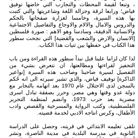
، وتبعا لقيمة المحطات والتجارب التي خاضها توفيق
فياض؛ ورابعا لرقة وجزالة اللغة وشاعريتها والتي كتبت
بها هذه السيرة، وخامسا لغزارة صفحاتها بالحكم
والدروس والامال والالام والاوجاع والتفاصيل الاجتماعية
والانسانية الدقيقة، وسادسا وهو الاهم : صورة فلسطين
[الانسان والارض والشعب والقضية] التي نجحت سطور
هذا الكتاب في حفظها بين ثنيات هذا الكتاب.
لذا كان لزاما علينا قبل نبدأ سطور هذه القراءة ومن باب
التحفيز لقراءتها ومطالعتها، ان نتعرض بشيء من
التفصيل لسيرة صاحبنا وصاحب هذه السيرة [نواعير
الذاكرة] توفيف فياض، والذي تشير سيرته الى انه حُكم
بالسجن لدى الاحتلال عام 1970 بعد اتهامه بالتخابر مع
دولة عدو وقتها وهي مصر. وحرر بصفقة تبادل اسرى
مصرية بعد حرب 1973، وانضم لمنظمة التحرير
الفلسطينية، وكتب الرواية والمسرحية والقصص وادب
الأطفال، وكرس انتاجه الادبي لخدمة قضيته.
تلقى تعليمه الابتدائي في قريته، وحصل على الدراسة
الثانوية في مدرسة البلدية في مدينة الناصرة، ونشر