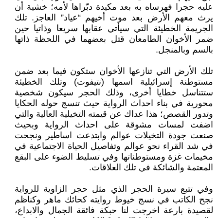
عليه حجرا فهرساه به بعد مكيدة دبّراها لأمه؛ خشية أن
يرث معهم الأرض بعد موت أخيهم “عياد” العاجز. تلك
الجريمة الخطيئة التي سيأتي عقابها سريعا وذاتيا حين
ضمر الأخوان الطامعان قتل بعضهما في اللحظة ذاتها
بالسم وبالمنجل.
تلك الأرض التي تنازعها الأخوان ستكون فيما بعد ضمن
مستوطنة إسرائيلية اسمها (نتيفوت) وتلك الخطيئة
ستتناسل خطايا أخرى، وذلك الحجر سيكون شخصية
محورية في بناء احداث الرواية حيث تنسج حوله الحكايا
وتدور القصص؛ هذا عداك عن قيمته التخيلية العالية والتي
اضفت لمسات مشوقة على احداث الرواية وبحيث
صنعت جودة التخيلات عوالم وابتدعت اساطير ونجحت
في شد القراء نحو عوالم وتفاصيل الحياة الاجتماعية في
مخيمات غزة ومستوطناتها وفي تسليط الضوء على البقع
المعتمة والشائكة في تلك العلاقات.
وفي تتبع سيرة الحجر الذي مثل حجر الزاوية للرواية
نجح الكاتب في نسج خيوط روايته كحائك ماهر وكناظم
لقصيدة بارعة اخرجت لنا حبكة فائقة الجمال والابداع،