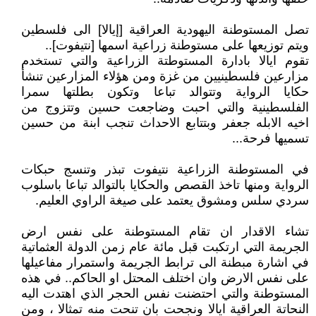
تصل المستوطنة اليهودية العراقية [إيالا] الى فلسطين
ويتم توزيعها على مستوطنة زراعية اسمها [نتيفوت]..
تقوم ايالا بادارة المستوطتة الزراعية والتي تستخدم
مزارعين فلسطينيين من غزة ومن هؤلاء المزارعين تنشأ
حكايا الرواية وتتوالد تباعا وتكون بطلتها سمرا
الفلسطينية والتي احبت وضاجعت حسين وتتزوج من
اخيه الابله جعفر وبتتابع الاحداث تنجب ابنة من حسين
تسميها فرحة...
في المستوطنة الزراعية نتيفوت تبذر وتنسج حبكات
الرواية ومنها تاخذ القصص والحكايا بالتوالد تباعا باسلوب
سردي سلس ومشوق يعتمد على صيغة الراوي العليم.
تشاء الاقدار ان تقام المستوطنة على نفس ارض
الجريمة التي ارتكبت قبل مائة عام زمن الدولة العثماتية
في اشارة مبطنة الى ترابط الجريمة واستمرار مفاعيلها
على نفس الارض وان اختلف المحتل او الحاكم.. في هذه
المستوطنة والتي احتضنت نفس الحجر الذي اهتدت اليه
النحاتة العراقية ايالا ونجحت بان تنحت منه تمثالا ، ومن