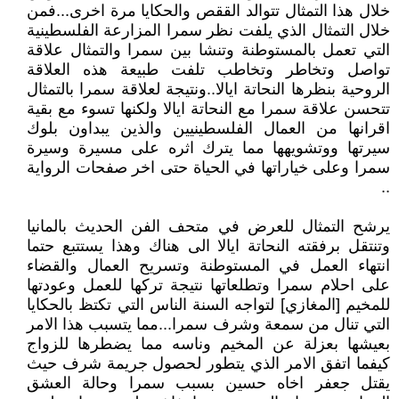
خلال هذا التمثال تتوالد الققص والحكايا مرة اخرى...فمن
خلال التمثال الذي يلفت نظر سمرا المزارعة الفلسطينية
التي تعمل بالمستوطنة وتنشا بين سمرا والتمثال علاقة
تواصل وتخاطر وتخاطب تلفت طبيعة هذه العلاقة
الروحية بنظرها النحاتة ايالا..ونتيجة لعلاقة سمرا بالتمثال
تتحسن علاقة سمرا مع النحاتة ايالا ولكنها تسوء مع بقية
اقرانها من العمال الفلسطينيين والذين يبداون بلوك
سيرتها ووتشويهها مما يترك اثره على مسيرة وسيرة
سمرا وعلى خياراتها في الحياة حتى اخر صفحات الرواية
..
يرشح التمثال للعرض في متحف الفن الحديث بالمانيا
وتنتقل برفقته النحاتة ايالا الى هناك وهذا يستتبع حتما
انتهاء العمل في المستوطنة وتسريح العمال والقضاء
على احلام سمرا وتطلعاتها نتيجة تركها للعمل وعودتها
للمخيم [المغازي] لتواجه السنة الناس التي تكتظ بالحكايا
التي تنال من سمعة وشرف سمرا...مما يتسبب هذا الامر
بعيشها بعزلة عن المخيم وناسه مما يضطرها للزواج
كيفما اتفق الامر الذي يتطور لحصول جريمة شرف حيث
يقتل جعفر اخاه حسين بسبب سمرا وحالة العشق