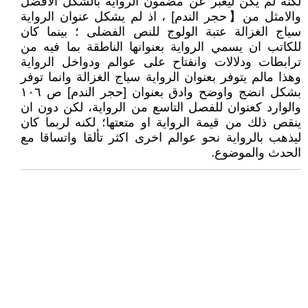
لكنه لم يكن ليعبر عن مضمون الرواية بالشكل الافضل
والامثل من【حجر الندم] ، اذ لم يشكل عنوان الرواية
سياج الغزالة عتبة الولوج للنص الفضلى ؛ بينما كان
للكاتب ان يسمي الرواية بعنوانها الناطقة بما فيه من
ترابطات ودلالات وانفتاح على عوالم ودواخل الرواية
وهذا مالم يتوفر بعنوان الرواية سياج الغزالة وانما توفر
بشكل انضج واوضح وادق بعنوان [حجر الندم] ص ١٠٦
والوارد كعنوان للفصل التاسع من الرواية، لكن دون ان
ينقص ذلك من قيمة الرواية او متعتها؛ لكنه لربما كان
ليذهب بالرواية نحو عوالم اخرى اكثر تألقا واتساقا مع
الحدث والموضوع.