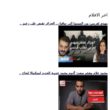
اخر الافلام
.. مهدي لعريبي: من السينما إلى -مافيا-... الجزائر تقبض على زعيم
.. محمد علام وهيثم سعيد: ألبوم محمد عدوية الجديد استكمالا لنجاح