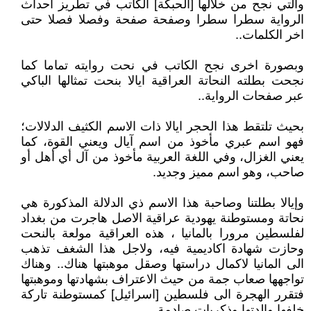
والتي نجح من خلالها [الحبكة] الكاتب في تطريز احداث
الرواية سطرا سطرا وصفحة صفحة وفصلا فصلا حتى
اخر الكلمات..
وبصورة اخرى نجح الكاتب في نحت روايته تماما كما
نجحت بطلته النحاتة العراقية ايالا بنحت تمثالها الباكي
عبر صفحات الرواية..
بحيث تلتقط هذا الحجر ايالا ذات الاسم الكثيف الدلالات؛
فهو اسم عبري مأخوذ من اسم آيال ويعني القوة، كما
يعني الغزال، وفي اللغة العربية مأخوذ من آل أي أهل أو
صاحب، وهو اسم مميز وجديد.
وإيالا بطلتنا وصاحبة هذا الاسم ذي الدلالة المذكورة هي
نحاتة ومستوطنة يهودية عراقية الاصل هاجرت من بغداد
لفلسطين مرورا بالمانيا ، هذه العراقية مولعة بالنحت
وحازت شهادة اكاديمية فيه، ولاجل هذا الشغف تذهب
الى المانيا لاكمال دراستها وصقل موهبتها هناك.. وهناك
تواجهها صعاب جمة من حيث الاعتراف بشهادتها وموهبتها
فتقرر الهجرة الى فلسطين [اسرائيل] كمستوطنة تاركة
خلفها والدتها وذكريات صادمة..