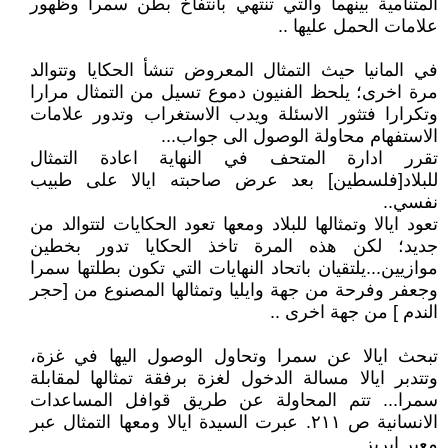
المتنامية بينهما والتي تنتهي بانتفاخ بطن سمرا وظهور
علامات الحمل عليها ..
في المانيا حيث التمثال المعروض تنشأ الحكايا وتتوالد
مرة اخرى؛ يلحظ الفنيون دموع تسيل من التمثال مرارا
وتكرارا فتثور الاسئلة ويدب الاستغراب وتدور علامات
الاستفهام محاولة الوصول الى جواب...
تقرر ادارة المتحف في النهاية اعادة التمثال
للبلاد[فلسطين] بعد عرض صاحبته ايالا على طبيب
نفسي..
تعود ايالا وتمثالها للبلاد ومعها تعود الحكايات لتتوالد من
جديد؛ لكن هذه المرة تاخذ الحكايا تدور بخطين
موازيين...يلتقيان باتحاد النهايات التي تكون بطلتها سمرا
وجعفر وفرحة من جهة وايليا وتمثالها المصنوع من [حجر
الندم ] من جهة اخرى ..
تبحث ايالا عن سمرا وتحاول الوصول اليها في غزة،
وتتدبر ايالا مسالة الدخول لغزة برفقة تمثالها لمقابلة
سمرا... تتم المحاولة عن طريق قوافل المساعدات
الانسانية ص ٢١١. عبرت السيدة ايالا ومعها التمثال عبر
معبر ايريز.