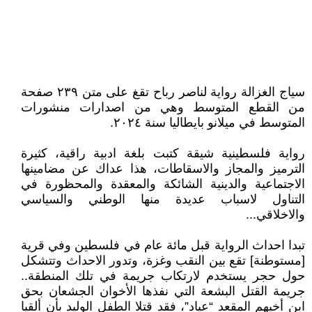
سياج الغزالة رواية لناصر رباح تقغ على متن ٢٣٩ صفحة
من القطع المتوسط وهي من اصدارات منشورات
المتوسط في ميلانو بايطاليا سنة ٢٠٢٤.
رواية فلسطينية شيقة كتبت بلغة ادبية راقية، كثيرة
الترميز والمجاز والاسقاطات، هذا عداك عن مضامينها
الاجتماعية والدينية الشائكة والمعقدة والمحظورة في
التناول لاسباب عديدة منها الوطني والسياسي
والاخلاقي...
تبدا احداث الرواية قبل مائة عام في فلسطين وفي قرية
[مستوطنة] تقع بين النقب وغزة، وتدور الاحداث وتتشكل
حول حجر يستخدم لارتكاب جريمة في تلك المنطقة..
جريمة القتل البشعة التي نفذها الأخوان الجشعان بحق
ابن أخيهم المقعد “عياد”، فقد قتلا الطفل الوليد بأن ألقيا