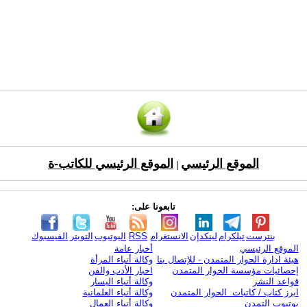
الموقع الرئيسي
الموقع الرئيسي للكاتب-ة
|
تابعونا على:
بنترست
تيلكرام
لينكدإن
الانستغرام
RSS
اليوتيوب
التويتر
الفيسبوك
الموقع الرئيسي
أخبار عامة
هيئة ادارة الحوار المتمدن - للإتصال بنا
وكالة أنباء المرأة
إحصائيات مؤسسة الحوار المتمدن
اخبار الأدب والفن
قواعد النشر
وكالة أنباء اليسار
ابرز كتاب / كاتبات الحوار المتمدن
وكالة أنباء العلمانية
يوتيوب التمدن
وكالة أنباء العمال