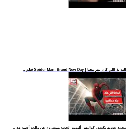
.. فيلم Spider-Man: Brand New Day | البداية اللي كان بيتر محتا
.. محمد عدوية يكشف كواليس ألبومه الجديد ومشروع عن والده أحمد عد