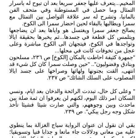
المخيم...يتعرف عليها جعفر سريعا بعد ان تبوح له باسرار
التمثال وما حصل في المستوطنة وفي متحف الفن
بالمانيا، وتشرح له سر علاقة التواصل بين التمثال مع
سمرا ويطالبها بالبقاء لحين احضار سمرا الى الكوخ.
يصالح جعفر سمرا ويغتسل هو واياها بعد ان يضاجعها
ويتلمس كل قطعة في جسدها...ثم يخبرها بحقيقة ايالا
وتواجدها في الكوخ، فيتجهان الى الكوخ مباشرة وعلى
عجل من تخوفات كانت في محلها...
"جمهرة كثيفة احاطت بالمكان [الكوخ] ص ٢٣٦، مسلحون
وبنادق وفضوليون".. "حين وصلت سمرا كان كل شيء قد
انتهى، القت بجنونها ولهاثها وصراخها على جسد ايالا
المصلوب على السلك الشائك" ص ٢٣٧.
" وعلى كل حال، تبددت الرائحة والدخان بعد ايام، ونسي
السكان امر ذلك اليوم، لكنهم لن يعرفوا ان ثمة صلة بين
ماحدث وبين وجوههم، والتي صارت شيئا فشيئا تأخذ
شكل وجه رجل يبكي". ص ٢٣٩.
بقي ان نقول ان عنوان الرواية سياج الغزالة بما ينطوي
عليه من معاني ودلالات جاء ماتعا و جذابا فنيا وتسويقيا؛