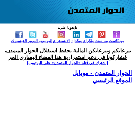
تابعونا على:
بودكاست
بنترست
تيلكرام
لينكدإن
الانستغرام
اليوتيوب
التويتر
الفيسبوك
تبرعاتكم وتبرعاتكن المالية تحفظ استقلال الحوار المتمدن،
فشاركونا في دعم استمرارية هذا الفضاء اليساري الحر
[اشترك في قناة ‫«الحوار المتمدن» على اليوتيوب]
الحوار المتمدن - موبايل
الموقع الرئيسي