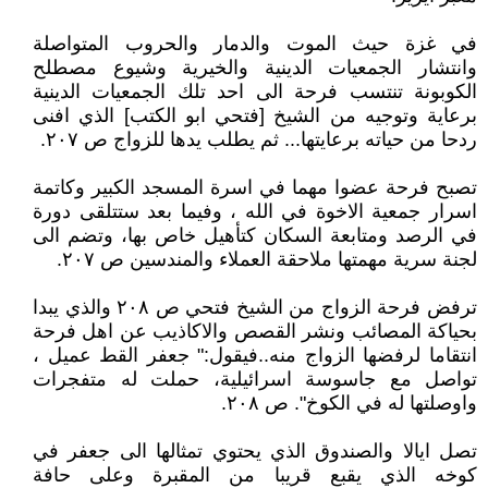
في غزة حيث الموت والدمار والحروب المتواصلة
وانتشار الجمعيات الدينية والخيرية وشيوع مصطلح
الكوبونة تنتسب فرحة الى احد تلك الجمعيات الدينية
برعاية وتوجيه من الشيخ [فتحي ابو الكتب] الذي افنى
ردحا من حياته برعايتها... ثم يطلب يدها للزواج ص ٢٠٧.
تصبح فرحة عضوا مهما في اسرة المسجد الكبير وكاتمة
اسرار جمعية الاخوة في الله ، وفيما بعد ستتلقى دورة
في الرصد ومتابعة السكان كتأهيل خاص بها، وتضم الى
لجنة سرية مهمتها ملاحقة العملاء والمندسين ص ٢٠٧.
ترفض فرحة الزواج من الشيخ فتحي ص ٢٠٨ والذي يبدا
بحياكة المصائب ونشر القصص والاكاذيب عن اهل فرحة
انتقاما لرفضها الزواج منه..فيقول:" جعفر القط عميل ،
تواصل مع جاسوسة اسرائيلية، حملت له متفجرات
واوصلتها له في الكوخ". ص ٢٠٨.
تصل ايالا والصندوق الذي يحتوي تمثالها الى جعفر في
كوخه الذي يقبع قريبا من المقبرة وعلى حافة