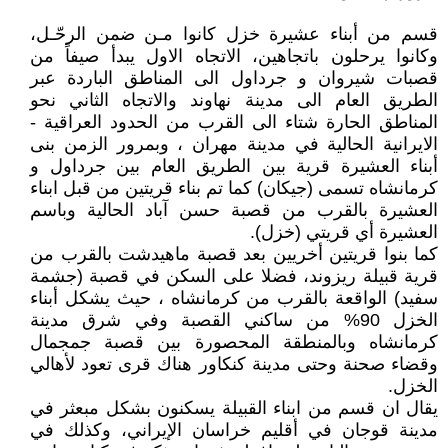
قسم من أبناء عشيرة خزل كانوا مـن ضمن الرحّـل،
وكانوا يرحلون باتجاهين، الاتجاه الاول يبدأ صيفاً من
قصبات شيروان و جرداول الى المناطق الباردة عبر
الطريق العام الى مدينة نهاوند والاتجاه الثاني نحو
المناطق الحارة شتاء الى القرب من الحدود العراقية -
الايرانية الحالية في مدينة مهران ، وبمرور الزمن بنى
أبناء العشيرة قرية بين الطريق العام بين جرداول و
كرمانشاه تسمى (جيكان) كما تم بناء قريتين من قبل ابناء
العشيرة بالقرب من قصبة حسن آباد الحالية وباسم
العشيرة أي قريتي (خزل).
كما بنوا قريتين أخريين بعد قصبة ماهيدشت بالقرب من
قرية قبيلة ريزوند، فضلا على السكن في قصبة (جشمة
سفيد) الواقعة بالقرب من كرمانشاه ، حيث يشكل أبناء
الخزل 90% من ساكني القصبة وفي شرق مدينة
كرمانشاه وبالمنطقة المحصورة بين قصبة جمجمال
وقضاء صحنة وحتى مدينة كنكاور هناك قرى تعود لأهالي
الخزل.
يقال ان قسم من ابناء القبيلة يسكنون بشكل مبعثر في
مدينة قوجان في أقليم خراسان الإيراني، وكذلك في