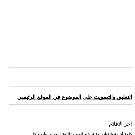
التعليق والتصويت على الموضوع في الموقع الرئيسي
اخر الافلام
.. كلمة أخيرة -الفنان توفيق عبد الحميد: التمثيل حياتي وأديته كل