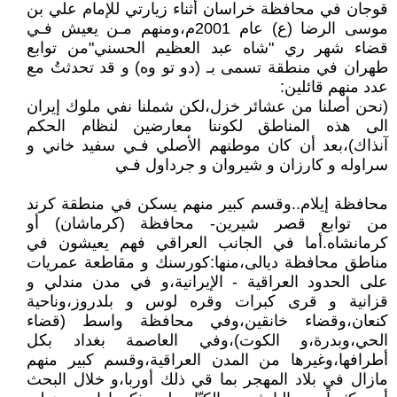
قوجان في محافظة خراسان أثناء زيارتي للإمام علي بن
موسى الرضا (ع) عام 2001م،ومنهم مـن يعيش فـي
قضاء شهر ري "شاه عبد العظيم الحسني"من توابع
طهران في منطقة تسمى بـ (دو تو وه) و قد تحدثتُ مع
عدد منهم قائلين:
(نحن أصلنا من عشائر خزل،لكن شملنا نفي ملوك إيران
الى هذه المناطق لكوننا معارضين لنظام الحكم
آنذاك)،بعد أن كان موطنهم الأصلي فـي سفيد خاني و
سراوله و كارزان و شيروان و جرداول فـي
محافظة إيلام..وقسم كبير منهم يسكن في منطقة كرند
من توابع قصر شيرين- محافظة (كرماشان) أو
كرمانشاه.أما في الجانب العراقي فهم يعيشون في
مناطق محافظة ديالى،منها:كورسنك و مقاطعة عمريات
على الحدود العراقية - الإيرانية،و في مدن مندلي و
قزانية و قرى كبرات وقره لوس و بلدروز،وناحية
كنعان،وقضاء خانقين،وفي محافظة واسط (قضاء
الحي،وبدرة،و الكوت)،وفي العاصمة بغداد بكل
أطرافها،وغيرها من المدن العراقية،وقسم كبير منهم
مازال في بلاد المهجر بما قي ذلك أوربا،و خلال البحث