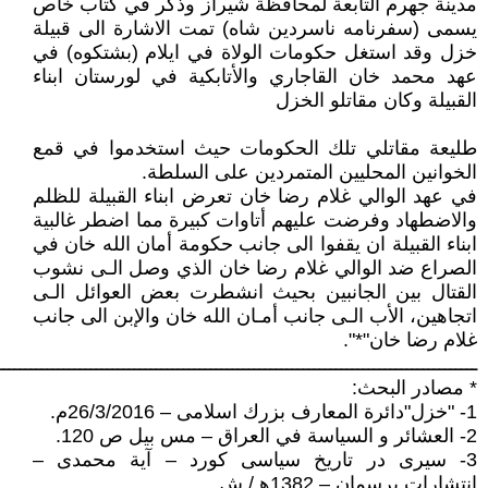
مدينة جهرم التابعة لمحافظة شيراز وذكر في كتاب خاص
يسمى (سفرنامه ناسردين شاه) تمت الاشارة الى قبيلة
خزل وقد استغل حكومات الولاة في ايلام (بشتكوه) في
عهد محمد خان القاجاري والأتابكية في لورستان ابناء
القبيلة وكان مقاتلو الخزل
طليعة مقاتلي تلك الحكومات حيث استخدموا في قمع
الخوانين المحليين المتمردين على السلطة.
في عهد الوالي غلام رضا خان تعرض ابناء القبيلة للظلم
والاضطهاد وفرضت عليهم أتاوات كبيرة مما اضطر غالبية
ابناء القبيلة ان يقفوا الى جانب حكومة أمان الله خان في
الصراع ضد الوالي غلام رضا خان الذي وصل الـى نشوب
القتال بين الجانبين بحيث انشطرت بعض العوائل الـى
اتجاهين، الأب الـى جانب أمـان الله خان والإبن الى جانب
غلام رضا خان"*".
ــــــــــــــــــــــــــــــــــــــــــــــــــــــــــــــــــــــــــــــــــــــــ
* مصادر البحث:
1- "خزل"دائرة المعارف بزرك اسلامى – 26/3/2016م.
2- العشائر و السياسة في العراق – مس بيل ص 120.
3- سيرى در تاريخ سياسى كورد – آية محمدى –
انتشارات برسمان – 1382هـ/ ش