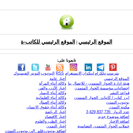
الموقع الرئيسي
الموقع الرئيسي للكاتب-ة
|
تابعونا على:
بنترست
تيلكرام
لينكدإن
الانستغرام
RSS
اليوتيوب
التويتر
الفيسبوك
الموقع الرئيسي
أخبار عامة
هيئة ادارة الحوار المتمدن - للإتصال بنا
وكالة أنباء المرأة
إحصائيات مؤسسة الحوار المتمدن
اخبار الأدب والفن
قواعد النشر
وكالة أنباء اليسار
ابرز كتاب / كاتبات الحوار المتمدن
وكالة أنباء العلمانية
يوتيوب التمدن
وكالة أنباء العمال
مكتبة التمدن
وكالة أنباء حقوق الإنسان
عدد الزوار: 3,429,837,735
اخبار الرياضة
اضافة موضوع جديد
اخبار الاقتصاد
اضافة الاخبار
اخبار الطب والعلوم
حملات الحوار المتمدن التضامنية
اخبار التمدن
إضافة يوتيوب-فلم إلى يوتيوب التمدن