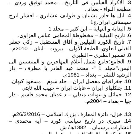
3. الأكراد الفيليين في التاريخ – محمد توفيق وردي –
مطبعة اللواء - بغداد .
4. ايل ها جادر نشينان و طوايف عشايري - افشار ايرج
سيستاني ايران.ج1
5. البداية و النهاية – ابن كثير – مجلد 1
6. تاريخ الفيلية – مخطوطة المحامي عباس العزاوي.
7. تاريخ الكورد الفيليين و آفاق المستقبل – زكي جعفر
الفيلي العلوي- الطبعة الأولى – بيروت – لبنان – 2010م.
8. تفسير الطبري – الطبري
9. الجامع:جامع شمل أعلام المهاجرين و المنتسبين الى
اليمن،"مجلد 1 "- محمد عبد القادر با مطرف – دار
الرشيد للنشر – بغداد – 1981م.
10. جغرافياي مفصل ايران – جلد سوم – مسعود كيهان.
11. جنكلهاي ايران – غابات ايران – حبيب الله ثابتي
12. حمائل و بيوتات مندلي – د.عدنان محمد قاسم - دار
جيا – بغداد – 2004م.
13. خزل- دائرة المعارف بزرك اسلامى – 26/3/2016م.
14. سيرى در تاريخ سياسى كورد – آية محمدى –
انتشارات برسمان – 1382هـ/ ش