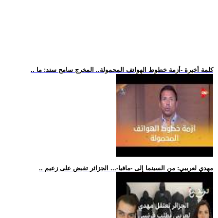
.. كلمة أخيرة -أزمة خطوط الهواتف المحمولة.. المخرج سامح سند: ما
.. مهدي لعريبي: من السينما إلى -مافيا-... الجزائر تقبض على زعيم