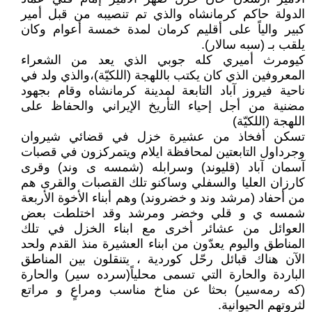
الدولة حاكم كرمانشاه والذي تم تنصيبه من قبل أمير
كبير والياً على أقليم كرمان لمدة خمسة أعوام وكان
يلقب بـ (سبه سالار).
كيومرث أميري كله جوبي الذي يعد من الشعراء
المعروفين الذي كان يكتب باللهجة (اللكيّة)،والذي ولد في
ناحية فيروز آباد التابعة لمدينة كرمانشاه وقام بجهود
مضنية من أجل إحياء التأريخ الإيراني والحفاظ على
اللهجة (اللكيّة)
تسكن أفخاذ من عشيرة خزل في قضائي شيروان
وجرداول التابعتين لمحافظة ايلام ويتمركزون في قصبات
آسمان آباد (قليوند) وسرابله (شمسه ى وند) وقرى
كارزان العليا والسفلي وساكنو تلك القصبات والقرى هم
من أحفاد (مرشد وند و خضروند) وهم أبناء الأخوة الأربعة
شمسه ي و قلي وخضر ومرشد وقد اختلطت بعض
العوائل من عشائر أخرى مع ابناء الخزل في تلك
المناطق واليوم يعدّون من ابناء العشيرة منذ القدم ولحد
الآن هناك قبائل رحّل كوردية ، يتنقلون بين المناطق
الباردة والحارة التي تسمى محلياً(سرده سير) والحارة
(كه ‌رمه‌سير) بحثا عن مناخ مناسب ومراعٍ و مراتع
لثروتهم الحيوانية.