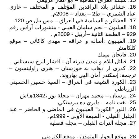
15. شبكة العراق الثقافية – ابو عمار الربيعي
16. عشائر بلاد الرافدين المؤتلف و المختلف – غازي
عناد الشمري – ط2 – بغداد – 2008م.
17. العشائر و السياسة في العراق – مس بيل ص 120.
18. الفيليون – نجم سلمان الفيلي - منشورات آراس رقم
929 – الطبعة الثانية –أربيل - 2009م .
19. الفيليون :أصالة و عراقة – مهدي كاكائي – موقع
كلكامش
20. فاتحان ميمك
21. قبائل ايلام و تمدن ديرنه آن - افشار ايرج سيستاني .
22. كذري از ذهاب به خوزستان – هنري راولينسون –
ترجمة: إسكندر أمان الهي بهاروند.
23. الكورد الشيعة في العراق – السيد حسين الحسيني
الزرباطي
24. لرستان – محمد مهران – مجلة نور ،1342هـ/ش
25. لغت نامه – دايري ده بيرستكي
26. اللور "الكورد" الفيليون في الماضي و الحاضر – عبد
الجليل الفيلي - الطبعة الأولى - 1999م.
27. مجلة التراث الفيلي – مجلة فصلية
28. موقع الحوار المتمدن - موقع الكتروني