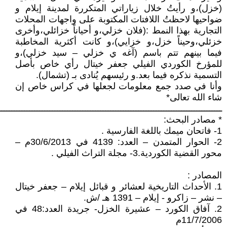
(خزل)،و رأيتُ خلال زياراتي المتكررة لمدينة إيلام و
ضواحيها لاحظتُ اللافتات المكتوبة على واجهات المحلات
التجارية بهذا النمط :(فلان خزلي،و أحياناً خزائلي،وأخرى
خزئلي،وحيناً خزل،و خزايي)،و كانت أكثرية المخاطبة
فيما بينهم تتم باسم (آغه ي خزلي – سيد خزلي)،و
للمؤرخ الكوردي الفيلي جعفر خيتال رأي خاص بأصل
التسمية نذكره فيما بعد.و رئيسهم يُنادى بـ (تشمال).
وأنا في صدد جمع معلومات لجعلها في كراس خاص إن
شاء الله تعالى*
ــــــــــــــــــــــــــــــــــــــــــــــــــــــــــــــــــــــــــــــــــــــــ
* مصادر البحث:
1- فاتحان ميمك باللغة الفارسية .
2- الحوار المتمدن – العدد: 4139 في 30/6/2013م –
محور القضية الكوردية.3- مجلة التراث الفيلي .
المصادر :
1. الأحداث التاريخية لعشائر و قبائل إيلام – جعفر خيتال
– نشر – زاكرو - إيلام – 1391 هـ /ش.
2. آفاق الكورد – عشيرة الخزل- جريدة العدد:48 في
11/7/2006م