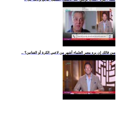
.. مين قالك إن بره مصر العلماء أشهر من لاعبي الكرة أو الفنانين؟