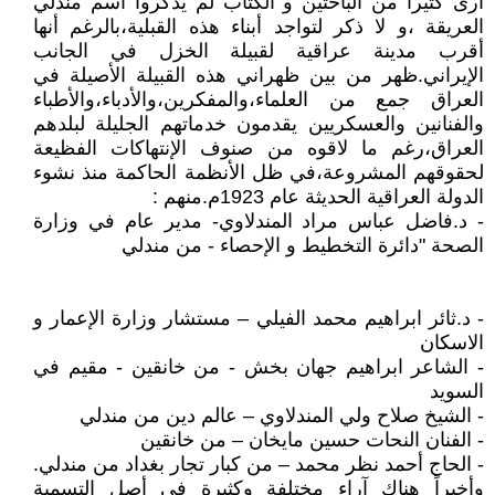
أرى كثيراً من الباحثين و الكتّاب لم يذكروا اسم مندلي
العريقة ،و لا ذكر لتواجد أبناء هذه القبلية،بالرغم أنها
أقرب مدينة عراقية لقبيلة الخزل في الجانب
الإيراني.ظهر من بين ظهراني هذه القبيلة الأصيلة في
العراق جمع من العلماء،والمفكرين،والأدباء،والأطباء
والفنانين والعسكريين يقدمون خدماتهم الجليلة لبلدهم
العراق،رغم ما لاقوه من صنوف الإنتهاكات الفظيعة
لحقوقهم المشروعة،في ظل الأنظمة الحاكمة منذ نشوء
الدولة العراقية الحديثة عام 1923م.منهم :
- د.فاضل عباس مراد المندلاوي- مدير عام في وزارة
الصحة "دائرة التخطيط و الإحصاء - من مندلي
- د.ثائر ابراهيم محمد الفيلي – مستشار وزارة الإعمار و
الاسكان
- الشاعر ابراهيم جهان بخش - من خانقين - مقيم في
السويد
- الشيخ صلاح ولي المندلاوي – عالم دين من مندلي
- الفنان النحات حسين مايخان – من خانقين
- الحاج أحمد نظر محمد – من كبار تجار بغداد من مندلي.
وأخيراً هناك آراء مختلفة وكثيرة في أصل التسمية