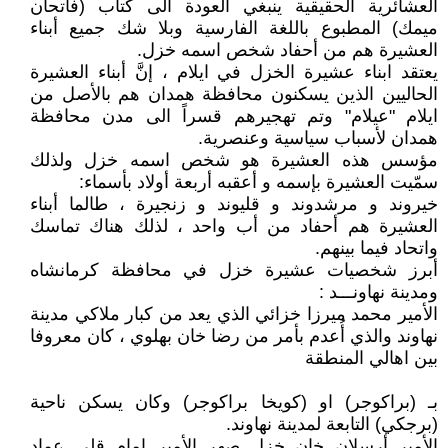
العشائرية الحقيقية ينبغي العودة الى كتاب (فاتحان
ميمك) المطبوع باللغة الفارسية وبلا شك جميع أبناء
العشيرة هم من أحفاد شخص اسمه خزل.
يعتقد ابناء عشيرة الخزل في ايلام ، إنَّ أبناء العشيرة
الحاليين الذين يسكنون محافظة همدان هم بالأصل من
ايلام "عيلام" وتم تهجيرهم قسراً الى مدن محافظة
همدان لأسباب سياسية وعنصرية.
مؤسس هذه العشيرة هو شخص اسمه خزل ولذلك
سمّيت العشيرة بإسمه و أعقبه أربعة أولاد بأسماء:
خيروند و مرشدوند و قليوند و زنجيرة ، طالما أبناء
العشيرة هم أحفاد من أب واحد ، لذلك هناك تماسك
واتحاد فيما بينهم.
أبرز شخصيات عشيرة خزل في محافظة كرمانشاه
ومدينة نهاونـــد :
الأمير محمد ميرزا خزائي الذي يعد من كبار ملاكي مدينة
نهاوند والذي أُعدم بأمر من رضا خان بهلوي ، كان معروفا
بين اهالي المنطقة
بـ (براكوجر) او (كويخا براكوجر) وكان يسكن ناحية
(برجكي) التابعة لمدينة نهاوند.
الأمير أرسلان خان خزل صهر الأمير إمام قلي عماد