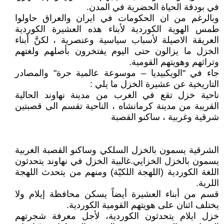
في بودقة الحياة الحضرية في المدن.
وبالرغم من ان الحكومات في ايران والعراق حاولوا
طمس الهوية الكوردية لأبناء هذه العشيرة الكوردية
العريقة الاصيلة لأسباب سياسية وعنصرية ، لكنَّ أبناء
الخزل ما يزالون حتى اليوم يفتخرون بأصلهم ولغتهم
وتراثهم وهويتهم القومية.
جاء في "الويكبيديا – موسوعة عالمية حرة" والمصادر
التاريخية عن عشيرة الخزل ما يلي :
ناحية خزل تقع في الغرب من مدينة نهاوند الحالية
القريبة من مدينة كرمانشاه ، الناحية تقسم الى قصبتين
شرقية وغربية ، ساكنو القصبة
الشرقية يسمون بالخزل السلكي وساكنو القصبة الغربية
يسمون بالخزل الخزايي.غالبية الخزل في نهاوند يتحدثون
اللغة الكوردية (اللهجة اللكيّة) ومنهم من يتحدث اللهجة
اللرية.
قسم من أبناء العشيرة أيضاً يسكن محافظة إيلام ولا
يختلف اثنان على هويتهم القومية الكوردية.
خزل ايلام يتحدثون الكوردية، لأجل معرفة شجرتهم