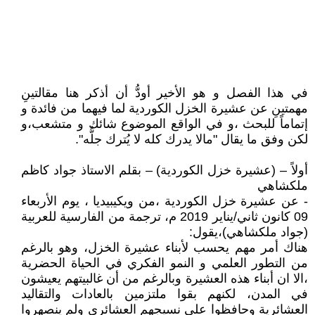
في هذا الفصل و هو الأخير أودُّ أن أذكر هنا مقالتينِ
مهمتينِ عن عشيرة الخزل الكوردية لما فيهما من فائدة و
إتماماً للبحث ،و في الواقع الموضوع شائك و متشعب،و
لكن وفق ما يقال "مالا يدرك كله لا يُترك جلُّه".
أولاً – (عشيرة خزل الكوردية) – بقلم الاستاذ جواد كاظم
ملكشاهي
- عن عشيرة خزل الكوردية ،من ويكيبيديا ، يوم الأربعاء
09 كانون ثاني/يناير 2019 م، ترجمة من الفارسية للعربية
(جواد ملكشاهي)،يقول:
هناك أمر مهم يحسب لأبناء عشيرة الخزل، وهو بالرغم
من التطور العلمي و النمو الفكري في الحياة الحضرية
،الا ان أبناء هذه العشيرة وبالرغم من أن غالبيتهم يعيشون
في المدن، لكنهم بقوا ملتزمين بالعادات والتقاليد
العشائرية وحافظوا على نسيجهم العشائري ولم ينصهروا