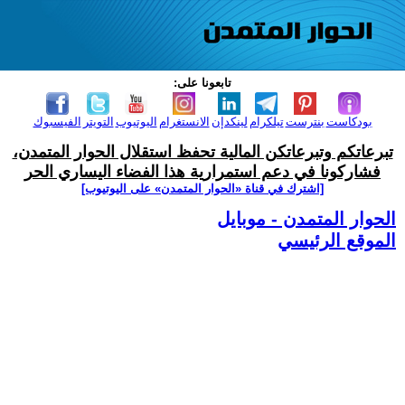
تابعونا على:
بودكاست
بنترست
تيلكرام
لينكدإن
الانستغرام
اليوتيوب
التويتر
الفيسبوك
تبرعاتكم وتبرعاتكن المالية تحفظ استقلال الحوار المتمدن،
فشاركونا في دعم استمرارية هذا الفضاء اليساري الحر
[اشترك في قناة ‫«الحوار المتمدن» على اليوتيوب]
الحوار المتمدن - موبايل
الموقع الرئيسي