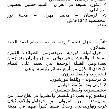
4- الكورد الشيعة في العراق – السيد حسين الحسيني
الزرباطي
5- لرستان – محمد مهران – مجلة نور
التخصصية،1342هـ/ش
*****
ثانياً – الخزل قبيلة كوردية عريقة – بقلم احمد الحمد
المندلاوي
- خزل:قبيلة كوردية عريقة،ومن الطوائف الكبيرة
المستقلة والمنتشرة في دولتي العراق و إيران منذ أزمان
بعيدة،وهي القبيلة الوحيدة التي تعتمد على النظام
الإتحادي المكوّن من أربع عشائر رئيسية ،و هي:
1.خيروند- و يُلفظ خيروَن.
2. مرشدوند – ويُلفظ مورشيون.
3. قولي وند –ويُلفظ قوليون.
4.شمسينوند- ويُلفظ شمسيوَن .
ومقطع (وند يعني ذو للنسبة) وانتشروا في بقاع شتى من
إيران،بدءاً من شيروان و جرداول،وإيلام،وكيلان
غرب،ونهاوند،حتى وجدتُ قسماً كبيراً منهم في مدينة