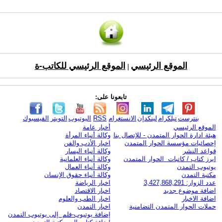
الموقع الرئيسي
الموقع الرئيسي للكاتب-ة
|
تابعونا على:
بنترست
تيلكرام
لينكدإن
الانستغرام
RSS
اليوتيوب
التويتر
الفيسبوك
الموقع الرئيسي
أخبار عامة
هيئة ادارة الحوار المتمدن - للإتصال بنا
وكالة أنباء المرأة
إحصائيات مؤسسة الحوار المتمدن
اخبار الأدب والفن
قواعد النشر
وكالة أنباء اليسار
ابرز كتاب / كاتبات الحوار المتمدن
وكالة أنباء العلمانية
يوتيوب التمدن
وكالة أنباء العمال
مكتبة التمدن
وكالة أنباء حقوق الإنسان
عدد الزوار: 3,427,868,291
اخبار الرياضة
اضافة موضوع جديد
اخبار الاقتصاد
اضافة الاخبار
اخبار الطب والعلوم
حملات الحوار المتمدن التضامنية
اخبار التمدن
إضافة يوتيوب-فلم إلى يوتيوب التمدن