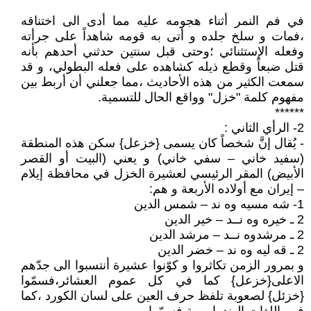
في فم النمر أثناء هجومه عليه مما أدى الى اختناقه
،فمات و سلخ جلده و أتى به قومه شاهداً على جرأته
وفعله الإستثنائي ؛وحتى قبل سنتين حدثني أحدهم بأنه
قتل ضبعاً وقطع ذيله كشاهده على فعله البطولي، و قد
سمعت الكثير من هذه الأحاديث ،مما جعلني أن أربط بين
مفهوم كلمة "خزل" وواقع الحال للتسمية.
******
2- الرأي الثاني :
- يُقال إنَّ شخصاً كان يسمى {خزعل} سكن هذه المنطقة
(سفيد خاني – سفي خاني) و يعني (البيت أو القصر
الأبيض) المقر الرئيسي لعشيرة الخزل في محافظة إيلام
– إيران مع أولاده الأربعة و هم:
1- شه مسيه وه ند – شمس الدين
2 ـ خيره وه نــد – خير الدين
2 ـ مرشدوه نــد – مرشد الدين
2 ـ قه ليه وه ند – خضر الدين
و بمرور الزمن تكاثروا و كوّنوا عشيرة أنتسبوا الى جدّهم
الاعلى{خزعل} كما في كل عموم العشائر،فسمّوا
{خزئل} لصعوبة تلفظ حرف العين على لسان الكورد ،كما