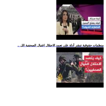
.. منظمات حقوقية تنشر أدلة على تعمد الاحتلال اغتيال الصحفية الل