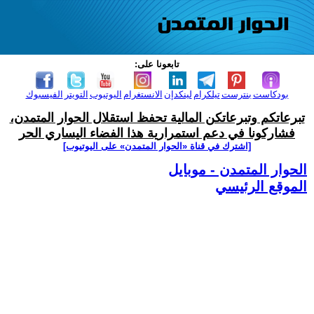
تابعونا على:
بودكاست
بنترست
تيلكرام
لينكدإن
الانستغرام
اليوتيوب
التويتر
الفيسبوك
تبرعاتكم وتبرعاتكن المالية تحفظ استقلال الحوار المتمدن،
فشاركونا في دعم استمرارية هذا الفضاء اليساري الحر
[اشترك في قناة ‫«الحوار المتمدن» على اليوتيوب]
الحوار المتمدن - موبايل
الموقع الرئيسي