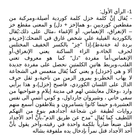
1- الرأي الأول:
- يُقال إنَّ كلمة خزل كلمة كوردية أصيلة،ومركبة من
مقطعينِ كورديينِ ،و هما{خز + دل} و المعنى مقطع خز
– الإنغراق، الإنغماس، أو الإغماء ،مثال على ذلك:يُقال
بالكوردية الفيلية على شخص غارق في الضحك:{خزيةو
بردة لة خةنةط}،إذاً "خِز" بالكسر الخفيف المختلس
لحرف الخاء،و الزاء الساكنة يعني الإنغراق،أو
الإنغماس،أما مفردة "دل" كما هو معروف تعني
القلب،وبربط هاتينِ الكلمتينِ نحصل على مفردة جديدة
ألا و هي {خزدل} و يعني كما يُقال منغمس في الشجاعة
لا يهاب الخطر،و بمرور الزمن من ناحية،و ثقل حرف
الدال على اللسان الكوردي، فأصبح {خزل}،و هذا برأيي
وارد ،وخلال معايشتي لهم في مدينة إيلام و ضواحيها من
سفي خاني ، وشيروان جارداول، و كوني أنتمي الى نفس
العشيرة،و حينما كانوا يتسامرون و يتلاطفون أسمع منهم
روايات لطيفة عن شجاعة أجدادهم بنوع من التهكم
اللطيف كما يُقال "مدح عن طريق الذم"،بأنَّ أحد الأجداد
قتل ضبعاً ضارياً بلكمة واحدة في رقبته،وآخر يقول بأنَّ
أحد الأجداد قتل نمراً بإدخال يده ملفوفة بشاله