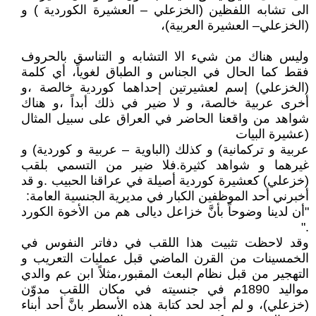
الى تشابه اللفظين (الخزعلي – العشيرة الكوردية ) و
(الخزعلي– العشيرة العربية)،
وليس هناك من شيء الا التشابه و التناسق بالحروف
فقط كما الحال في الجناس و الطباق لغوياً، أي كلمة
(الخزعلي) إسم لعشيرتين إحداهما كوردية خالصة ،و
أخرى عربية خالصة، و لا ضير في ذلك أبداً ،و هناك
شواهد من واقعنا الحاضر في العراق على سبيل المثال
(عشيرة البيات
عربية و تركمانية) و كذلك (الباوية – عربية و كوردية) و
غيرهما و شواهد كثيرة.فلا ضير من التسمي بلقب
(خزعلي) كعشيرة كوردية أصيلة في عراقنا الحبيب .و قد
أخبرني أحد الموظفين الكبار في مديرية الجنسية العامة:
"أن لدينا وضوحاً بأنَّ خزاعل ديالى هم من الأخوة الكورد
."
وقد لاحظت تثبيت هذا اللقب في دفاتر النفوس في
الخمسينات من القرن الماضي قبل عمليات التعريب و
التهجير من قبل نظام البعث المقبور،مثلاً ابن عم والدي
مواليد 1890م في جنسيته في مكان اللقب مدوّن
(خزعلي)، و لم أجد لحد كتابة هذه الأسطر بانَّ أحد أبناء