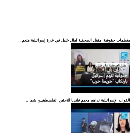
.. منظمات حقوقية: مقتل الصحفية آمال خليل في غارة إسرائيلية متعم
.. القوات الإسرائيلية تداهم مخيم قلنديا للاجئين الفلسطينيين شما