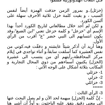
فـي اللغات الهندواوربية فسمّوا
{خزئل}..و بمرور الزمن حذفت الهمزة أيضاً لنفس
السبب ، و بقيت كلمة خزل ثلاثية الأحرف سهلة على
ألسن الكورد.
و لكن لم أجد خلال مطالعاتي لتاريخ الكورد أحداً بهذا
الإسم أي "خزعل" و كلمة خزعل تعني "ابن الضبع"،وقد
يكون انتسابهم الى النبي خضر "ع" أقرب من الرأي
الأول.
وهنا أريد أن أذكر شيئاً عايشته و دققّت فيه،كوني من
نفس العشيرة كما أسلفت سابقاً،و أثناء تواجدي في إيلام
مركز المحافظة،رأيتهم أي من ينتسب الى عشيرة
{الخزل} يكتبون أسماءهم من ذوي المحال التجارية و
المكاتب بثلاثة أشكال على الوجه الآتي :
1- خزئلي
2- خزلي
3- خزائلي
******
3- الرأي الثالث :
- إنَّ كلمة {الخزل} مبهمة لحد الآن و لم يصل البحث عنها
الى معنى دقيق يتفق عليه الباحثون ،و أودُّ أن أشير هنا