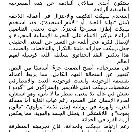
ستكون أحدى مقالاتي ألقادمة عن هذه ألمسرحية
ألفلسفية ألرائعة
إستخدم ݒيكت التكثيف والاختزال في أعماله اللاحقة
(مثل "نهاية اللعبة" أو "الأيام السعيدة")، فقد استخدم
ݒيكت إطارًا مسرحيًا مُختزلًا، حيث تختفي التفاصيل
الزائدة لتركيز الانتباه على التجربة الإنسانية المجردة و
لإيصال فكرة عجز أللغة عن التعبير عن المعنى الحقيقي
جعل ݒيكت حواراته مليئة بالتكرار والتناقضات والصمت.
هذا يعكس النقد الحداثوي لسلطة اللغة كوسيلة لفهم
العالم
في مسرحياته، أصبح الصمت جزءًا أساسيًا من النص،
كتعبير عن استحالة الفهم الكامل، مما يربط أعماله
بفلسفة الوجودية والعبث فوجودية العبث والانتظارفي
شخصيات ݒيكت (مثل ڤلاديمير وإستراگون في "گودو")
تعيش في عالم بلا معنى، تنتظر ما لا يأتي، وهو استعارة
لقدرة الإنسان على الصمود رغم غياب الغاية أما مسألة
العزلة والهوية في رواياته (مثل ثلاثية "مولوي"، "مالون
يموت" و "اللامُسَمَّى")، يتحلل الجسد والهوية، مما يعكس
أزمة الفرد في الحداثة
رغم ارتباط ݒيكت بالحداثة، فإن تجريبيته المتطرفة