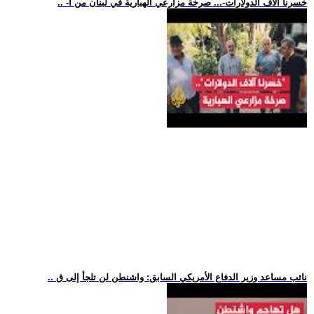
.. -خسرنا آلاف الدولارات-... صرخة مزارعي الهبارية في لبنان من آ
.. نائب مساعد وزير الدفاع الأمريكي السابق: واشنطن لن تلجأ إلى ق