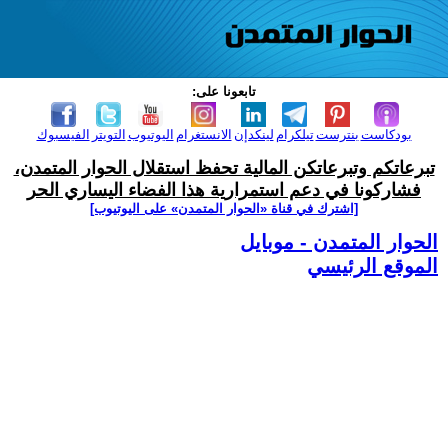
تابعونا على:
بودكاست
بنترست
تيلكرام
لينكدإن
الانستغرام
اليوتيوب
التويتر
الفيسبوك
تبرعاتكم وتبرعاتكن المالية تحفظ استقلال الحوار المتمدن،
فشاركونا في دعم استمرارية هذا الفضاء اليساري الحر
[اشترك في قناة ‫«الحوار المتمدن» على اليوتيوب]
الحوار المتمدن - موبايل
الموقع الرئيسي