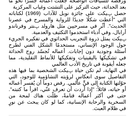
ورفضه للسياقات الواضحة جعلت أعماله جسرًا نحو ما
بعد الحداثة، حيث التركيز على التشتت وغياب المركزية
حصل ݒيكت على جائزة نوبل للآداب (1969) لكتاباته
التي "أعطت شكلًا جديدًا للرواية والمسرح في عصرنا
الحديث". أثّر في مسرحيين مثل هارولد ݒنتر وفرناندو
أرابال، وفي أدباء استخدموا التكثيف والعدمية.
ݒيكت يمثل ذروة التجريب الحداثوي في تفكيره الجريء
حول الوجود الإنساني، مستخدمًا الشكل الفني لطرح
أسئلة وجودية دون إجابات. أعماله تُجسّد روح الحداثة
في تشكيكها باليقينيات وتفكيكها للأنماط التقليدية، مما
جعله أيقونة في تاريخ الأدب العالمي
في النهاية، لم تكن حياة ݒيكت الشخصية بما فيها هذه
التفاصيل سوى انعكاسٍ لرؤيته التشاؤمية للوجود، التي
حوّلتها الكتابة إلى فنٍّ عالمي. رفض دوماً أن يُفسر أعماله
أو حياته، قائلاً: "إذا أردت أن تعرف عنّي، اقرأ ما كتبته".
حتى في أكثر أعماله قتامةً، ظلّت هناك لمحة من
السخرية والرحابة الإنسانية، كما لو كان يبحث عن نورٍ
في ظلام العبث.