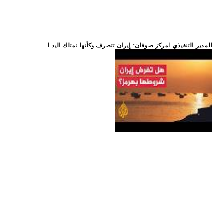
.. المدير التنفيذي لمركز صوفان: إيران تتصرف وكأنها تمتلك اليد ا