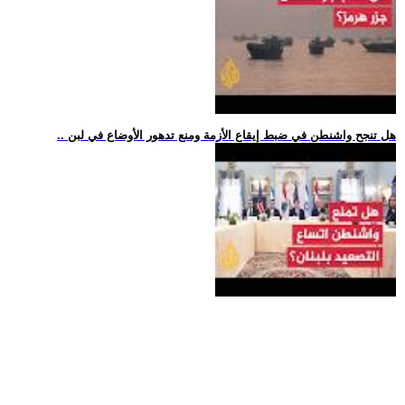
.. هل تنجح واشنطن في ضبط إيقاع الأزمة ومنع تدهور الأوضاع في لبن