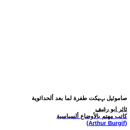
صاموئيل ݒيكت طفرة لما بعد ألحداثوية
ثائر ابو رغيف
كاتب مهتم بالأوضاع ألسياسية
(Arthur Burgif)