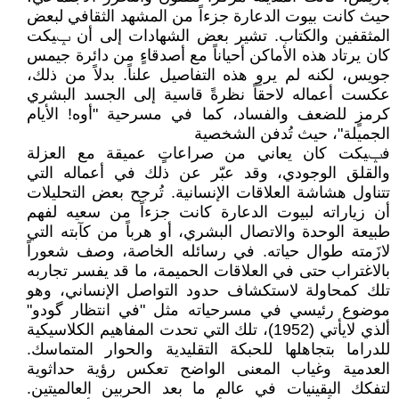
حيث كانت بيوت الدعارة جزءاً من المشهد الثقافي لبعض
المثقفين والكتاب. تشير بعض الشهادات إلى أن ݒيكت
كان يرتاد هذه الأماكن أحياناً مع أصدقاءٍ من دائرة جيمس
جويس، لكنه لم يروِ هذه التفاصيل علناً. بدلاً من ذلك،
عكست أعماله لاحقاً نظرةً قاسية إلى الجسد البشري
كرمزٍ للضعف والفساد، كما في مسرحية "أوه! الأيام
الجميلة"، حيث تُدفن الشخصية
فݒيكت كان يعاني من صراعاتٍ عميقة مع العزلة
والقلق الوجودي، وقد عبّر عن ذلك في أعماله التي
تتناول هشاشة العلاقات الإنسانية. تُرجح بعض التحليلات
أن زياراته لبيوت الدعارة كانت جزءاً من سعيه لفهم
طبيعة الوحدة والاتصال البشري، أو هرباً من كآبته التي
لازَمته طوال حياته. في رسائله الخاصة، وصف شعوراً
بالاغتراب حتى في العلاقات الحميمة، ما قد يفسر تجاربه
تلك كمحاولة لاستكشاف حدود التواصل الإنساني، وهو
موضوع رئيسي في مسرحياته مثل "في انتظار گودو"
ألذي لايأتي (1952)، تلك التي تحدت المفاهيم الكلاسيكية
للدراما بتجاهلها للحبكة التقليدية والحوار المتماسك.
العدمية وغياب المعنى الواضح تعكس رؤية حداثوية
لتفكك اليقينيات في عالم ما بعد الحربين العالميتين.