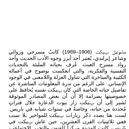
صاموئيل ݒيكت (1906–1989) كاتبٌ مسرحي وروائي
وشاعر إيرلندي، يُعتبر أحد أبرز وجوه الأدب الحديث وأحد
رواد مسرح العبث. عُرف بحياته المليئة بالتحديات
النفسية والفكرية، والتي انعكست بوضوح في أعماله
الكئيبة والساخرة التي تتناول العزلة واللامعنى في الوجود
الإنساني. على الرغم من ندرة المعلومات المباشرة عن
تفاصيل حياته الخاصة التي كان ݒيكت نفسه يُحافظ على
خصوصيتها بصرامة إلا أن أن بعض المصادر الموثوقة
تُشير إلى أن ݒيكت زار بيوت الدعارة خلال فتراتٍ
مُحددة من حياته، وخاصةً في سنوات شبابه في باريس.
لست هنا بصدد ذكر زيارات ݒيكت للمواخير بلا سبب
ففي ثلاثينيات القرن العشرين، حين عاش ݒيكت في
باريس، كانت المدينة مركزاً للفنون والتحرر الاجتماعي،