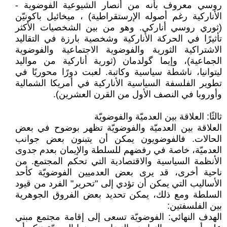
روسي معروف بأنه من أنصار الشيوعية الفوضوية -
الأناركية رغم أصوله الإرستقراطية) ، ميخائيل باكونيّن
(ثوري روسي أناركي. وهو من بين الشخصيات الأكثر
تأثيرًا في الحركة الأناركية وشخصية بارزة في التقاليد
الاشتراكية الثورية والفوضوية الاجتماعية والفوضوية
الجماعية)، وإيما گولدمان (ثورية أناركية من مواليد
ليتوانيا، ناشطة سياسية وكاتبة. لعبت دورًا محوريًا في
تطوير الفلسفة السياسية الأناركية في أمريكا الشمالية
وأوروبا في النصف الأول من القرن العشرين).
ثالثًا: العلاقة بين العدميّة والفوضويّة
العلاقة بين العدميّة والفوضويّة تظهر بوضوح في بعض
الحالات. فالفوضويون يمكن أن يتبنون بعض جوانب
العدميّة، خاصة في رفضهم للسلطة والإيمان بعدم جدوى
الأنظمة السياسية والاقتصادية التي تحكم المجتمع. من
ناحية أخرى، قد يرى بعض العدميين الفوضويّة كأحد
الأساليب التي يمكن أن تؤدي إلى "تحرير" الفرد من قيود
السلطة ومع ذلك، يمكن تحديد بعض الفروق الجوهرية
بين الفلسفتين:
الهدف النهائي: الفوضويّة تسعى إلى إقامة مجتمع مبني