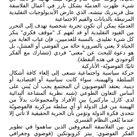
شيء. ظهرت العدميّة بشكل بارز في أعمال الفلاسفة
مثل فريدريك نيتشه، الذي عارض الأيديولوجيات التقليدية
المرتبطة بالديانات والقيم الاجتماعية
العدميّة يمكن أن تكون تجربة شخصية تهدف إلى التحرر
من القيود التقليدية أو قد تُفهم كـ "موقف فكري" ينكر
كل شيء تقليدي. بالنسبة للعدميين، فإن غياب الغاية من
الحياة لا يعني بالضرورة حالة من الفوضى أو الفشل، بل
هو دعوة للبحث عن "معنى" فردي (تتشارك مع ألفكر
ألوجودي في هذه ألنقطة).
ثانيًا: الفوضويّة- الأناركية
حركة سياسية واجتماعية تسعى إلى إلغاء كافة أشكال
السلطة والهيمنة، سواء كانت سياسية أو اقتصادية أو
دينية. يعتقد الفوضويون أن المجتمع يجب أن يُبنى على
أساس التعاون الطوعي (شبه نظرية ألمشاعة ألبدائية
لدى كارل ماركس) بين الأفراد والمجموعات بدلاً من
الهيمنة من قبل الدولة أو أي سلطة مركزية فالفوضويّة
تتحدى فكرة الدولة وتؤمن بأن الحرية الحقيقية لا تأتي إلا
عندما يُلغى النظام القسري
من بين الفلاسفة المعروفين الذين ساهموا في تطوير
الفكر الفوضوي: بيتر كروبوتكين (فوضوي وجغرافي