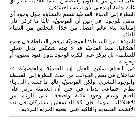
على أسس من التعاون والتضامن، بينما العدميّة تنكر أي
غاية نهائية أو معنى لأي ترتيب اجتماعي
النظرة إلى الحياة: العدميّة تتسم بالتشاؤم حول وجود أي
معنى للوجود، في حين أن الفوضويّة غالبًا ما تركز على
إمكانية بناء عالم أفضل من خلال التخلص من النظام
القائم
الموقف من السلطة: الفوضويّة ترفض السلطة في جميع
أشكالها، بينما العدميّة قد لا تهتم بتشكيل بديل عملي
للسلطة، بل تركز على فكرة الوجود بدون قيود معنوية أو
وجودية
في ألختام يمكن القول إن العدميّة والفوضويّة قد
تتداخلان في بعض الجوانب من حيث النظرة إلى السلطة
والوجود البشري، ولكن الفوضويّة غالبًا ما تسعى إلى بناء
نظام اجتماعي بديل، في حين أن العدميّة تركز على
العدم وعدم وجود غائية واضحة. على الرغم من
الاختلافات بينهما، فإن كلا الفلسفتين تشتركان في نقد
الأنظمة التقليدية والتأكيد على أهمية الحرية الفردية.