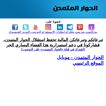
تابعونا على:
بودكاست
بنترست
تيلكرام
لينكدإن
الانستغرام
اليوتيوب
التويتر
الفيسبوك
تبرعاتكم وتبرعاتكن المالية تحفظ استقلال الحوار المتمدن،
فشاركونا في دعم استمرارية هذا الفضاء اليساري الحر
[اشترك في قناة ‫«الحوار المتمدن» على اليوتيوب]
الحوار المتمدن - موبايل
الموقع الرئيسي