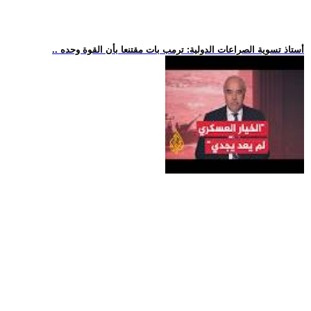
.. أستاذ تسوية الصراعات الدولية: ترمب بات مقتنعا بأن القوة وحده