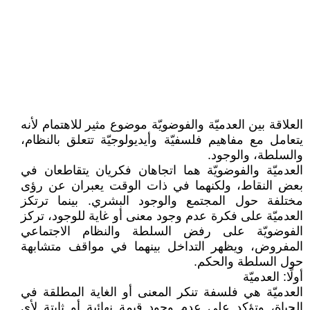
العلاقة بين العدميّة والفوضويّة موضوع مثير للاهتمام لأنه
يتعامل مع مفاهيم فلسفيّة وأيديولوجيّة تتعلق بالنظام،
والسلطة، والوجود.
العدميّة والفوضويّة هما اتجاهان فكريان يتقاطعان في
بعض النقاط، ولكنهما في ذات الوقت يعبران عن رؤى
مختلفة حول المجتمع والوجود البشري. بينما ترتكز
العدميّة على فكرة عدم وجود معنى أو غاية للوجود، تركز
الفوضويّة على رفض السلطة والنظام الاجتماعي
المفروض، ويظهر التداخل بينهما في مواقف متشابهة
حول السلطة والحكم.
أولًا: العدميّة
العدميّة هي فلسفة تنكر المعنى أو الغاية المطلقة في
الحياة، وتؤكد على عدم وجود قيمة نهائية أو ثابتة لأي