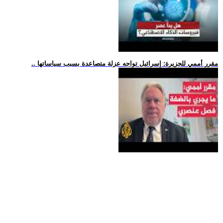
.. مقرر أممي للجزيرة: إسرائيل تواجه عزلة متصاعدة بسبب سياساتها