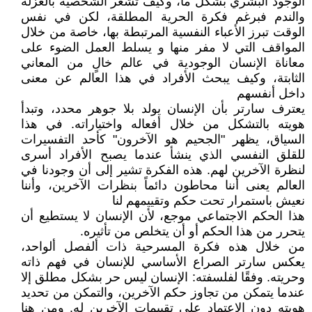
الوجود البشري بشكل ما، وكيف تشعر الشخصية بالعزلة
والندم فبرغم فكرة الحرية المطلقة، لكن في نفس
الوقت تبرز الأعباء النفسية المرتبطة بها، خاصة من خلال
المواقف التي لا مفر منها و يسلط العمل الضوء على
معاناة الإنسان الوجودية في عالم خالٍ من المعاني
الثابتة، وكيف يبحث الأفراد في هذا العالم عن معنى
داخل أنفسهم
يعترف سارتر بأن الإنسان يولد بلا جوهر محدد، وتبدأ
هويته بالتشكل من خلال أفعاله واختياراته. في هذا
السياق، يظهر "الجحيم هو الآخرون" كأحد التفسيرات
للقلق النفسي الذي ينشأ عندما يصبح الأفراد أسرى
لنظرة الآخرين لهم. هذه الفكرة تشير إلى أن وجودنا في
العالم يعنى أننا محاطون دائماً بنظرات الآخرين، وأننا
نعيش باستمرار تحت حكم وتقييمهم لنا
هذا الحكم الاجتماعي موجع، لأن الإنسان لا يستطيع أن
يتحرر من هذا الحكم أو أن يتخلص من تأثيره.
من خلال هذه فكرة المسرحية ذات ألفصل ألواحد،
يعكس سارتر الصراع الأساسي للإنسان في فهم ذاته
وحريته. وفقًا لفلسفته: الإنسان ليس حر بشكل مطلق إلا
عندما يتمكن من تجاوز حكم الآخرين، والتمكن من تحديد
هويته دون الاعتماد على تقييمات الآخرين له. ومن هنا