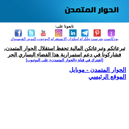
تابعونا على:
بودكاست
بنترست
تيلكرام
لينكدإن
الانستغرام
اليوتيوب
التويتر
الفيسبوك
تبرعاتكم وتبرعاتكن المالية تحفظ استقلال الحوار المتمدن،
فشاركونا في دعم استمرارية هذا الفضاء اليساري الحر
[اشترك في قناة ‫«الحوار المتمدن» على اليوتيوب]
الحوار المتمدن - موبايل
الموقع الرئيسي