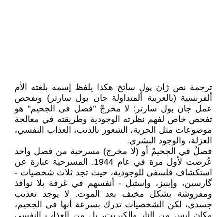
ترجمة نص ژان پول ساتخ هكذا يلفظ إسمه بلغته الأم
ألفرنسية (بالعربية ألمتداولة جان بول سارتر) وتفحص
عمل جان بول سارتر: لا مخرجْ "فصل في الجحيم" هو
تفحص خاص لفهم نظرته الوجودية وطريقته في معالجة
موضوعات مثل الحرية، الشعور بالذنب، العذاب النفسي،
العزلة، والوجود البشري.
فصلٌ في الجحيمْ أو (لا مخرج) مسرحية من فصل واحد
عُرضت لأول مرة في عام 1944. المسرحية عبارة عن
استكشاف فلسفي للوجودية، حيث تجد ثلاث شخصيات -
گارسين، وإينيز، وإستيل - أنفسهم في غرفة بلا نوافذ
ومفروشة بشكل مخيف بعد الموت. لا يوجد تعذيب
جسدي، لكن الشخصيات تدرك بسرعة أنها في الجحيم،
مكان ليس من النار والكبريت، بل من العذاب النفسي