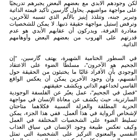
لكن وجودهم الابدي مع بعضهم البعض يجبرهم تدريجيًا
على مواجهة مواضيهم. يحاول گارسين تأكيد قيمته الذاتية
وتبرير جبنه، وتتلذذ إينيز بالألم الذي تسببه للآخرين،
وترفض إستيل مواجهة حقيقة ذنبها. لا يمكن للشخصيات
مغادرة الغرفة، ويدركون أن عقابهم الأبدي هو عدم
قدرتهم على الهروب من بعضهم البعض وأوهامهم
الذاتية.
في السطور الختامية الشهيرة، يهتف گارسين، "إن
الجحيم هو الآخرون"، مسلطًا الضوء على الاعتقاد
الوجودي بأن الأفراد غالبًا ما يختبئون من الحقيقة حول
أنفسهم، وأن وجود الآخرين يمكن أن يعكس الواقع
القاسي لخداعهم الذاتي ويكشف حقيقتهم.
"فصل في الجحيم"، عمل يعبّر عن الفلسفة الوجودية
السارترية، حيث يكشف عن معاناة الإنسان في مواجهة
الحرية المطلقة والعزلة ألنسبية فكلاهما متاحتان
لإشخاص ألرواية في هذا ألعمل. ففي هذا الجزء، يمكن
تسليط الضوء على الشخصيات المختلفة في العمل
وكيف تعكس طبيعة وجود الإنسان في سياق العذاب
النفسي والمعنوي التركيز على الشخصية التي تمثل