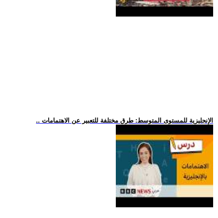
.. الإنجليزية للمستوى المتوسط: طرق مختلفة للتعبير عن الاهتمامات