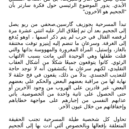
الأبدي. يدور الموضوع الرئيسي حول فكرة سارتر بأن
"الجحيم هو الآخرون"
تبدأ المسرحية بجوزيف گارسين,صحفي من ريو يصل
إلى الجحيم بعد أن تم إطلاق النار عليه اثنتي عشرة مرة
لرفضه القتال في حرب لم يتم ذكر اسمها ، اوهو يُدفع
إلى الغرفة. وسرعان ما تنضم إليه إينيزو توفت مختنقة
بالغاز، وإستيل، المرأة المغرورة والمهووسة بذاتها والتي
قتلت طفلها وهي الوحيدة ألتي ماتت بسبب الالتهاب
الرئوي. كانوا يتوقعون جميعًا شكلًا من أشكال العقاب
التقليدي، لكنهم سرعان ما يكتشفون أنه لا توجد حاجة
للتعذيب الجسدي. بدلاً من ذلك، يقعون في فخ حلقة لا
نهاية لها من مراقبة بعضهم البعض والحكم على بعضهم
البعض، غير قادرين على الهروب من وجود الآخرين أو
حتى الحصول على ثانية واحدة من ألخصوصية. يأتي
عذابهم النفسي من إجبارهم على مواجهة خطاياهم
وإخفاقاتهم من خلال عيون الآخر.
تحاول كل شخصية طيلة المسرحية تجنب الحقيقة
المتعلقة بإفعالها وبالخصوص ألتي أدت بها إلى ألجحيم