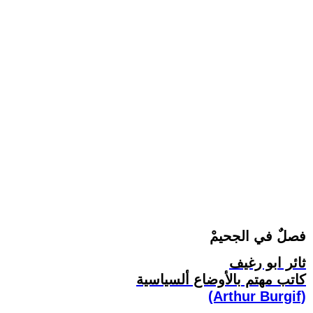
فصلٌ في الجحيمْ
ثائر ابو رغيف
كاتب مهتم بالأوضاع ألسياسية
(Arthur Burgif)