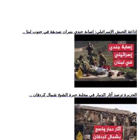
.. إذاعة الجيش الإسرائيلي: إصابة جندي بنيران صديقة في جنوب لبنا
.. الجزيرة ترصد آثار الدمار في محلية جبرة الشيخ شمال كردفان