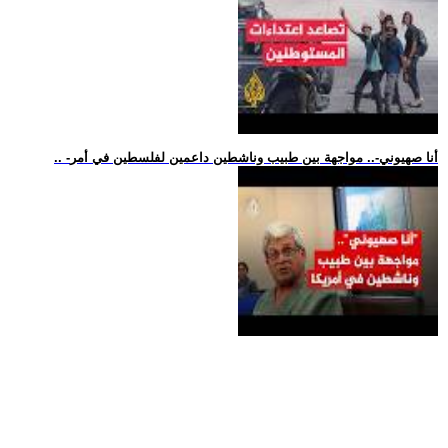
.. -أنا صهيوني-.. مواجهة بين طبيب وناشطين داعمين لفلسطين في أمر