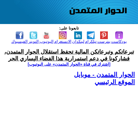
تابعونا على:
بودكاست
بنترست
تيلكرام
لينكدإن
الانستغرام
اليوتيوب
التويتر
الفيسبوك
تبرعاتكم وتبرعاتكن المالية تحفظ استقلال الحوار المتمدن،
فشاركونا في دعم استمرارية هذا الفضاء اليساري الحر
[اشترك في قناة ‫«الحوار المتمدن» على اليوتيوب]
الحوار المتمدن - موبايل
الموقع الرئيسي