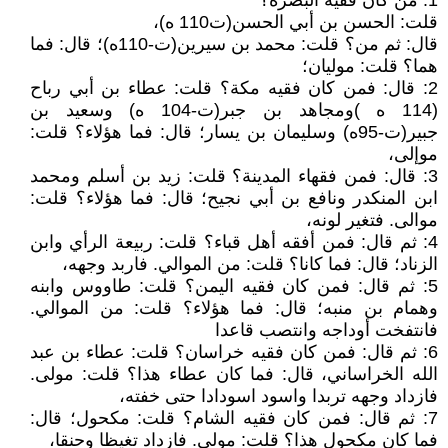
1: من كان فقيه البصرة؟
قلت: الحسن بن أبي الحسن(ت110 ه)،
قال: ثم من؟ قلت: محمد بن سيرين(ت-110ه)؛ قال: فما
هما؟ قلت: موليان؛
2: قال: فمن كان فقيه مكة؟ قلت: عطاء بن أبي رباح
(114 ه )ومجاهد بن جبر(ت-104 ه) وسعيد بن
جبير(ت-95ه) وسليمان بن يسار؛ قال: فما هؤلاء؟ قلت:
موإلى،
3: قال: فمن فقهاء المدينة؟ قلت: زيد بن أسلم ومحمد
ابن المنكدر ونافع بن أبي نجيح؛ قال: فما هؤلاء؟ قلت:
موالى. فتغير لونه،
4: ثم قال: فمن أفقه أهل قباء؟ قلت: ربيعة الرأي وابن
الزناد؛ قال: فما كانا؟ قلت: من الموالي. فاربد وجهه،
5: ثم قال: فمن كان فقيه اليمن؟ قلت: طاووس وابنه
وهمام بن منبه؛ قال: فما هؤلاء؟ قلت: من الموالي.
فانتفخت أوداجه وانتصب قاعدا
6: ثم قال: فمن كان فقيه خراسان؟ قلت: عطاء بن عبد
الله الخراساني، قال: فما كان عطاء هذا؟ قلت: مولى.
فازداد وجهه تربدا واسود اسودادا حتى خفته،
7: ثم قال: فمن كان فقيه الشام؟ قلت: مكحول؛ قال:
فما كان مكحول هذا؟ قلت: مولى. فازداد تغيظا وحنقا،