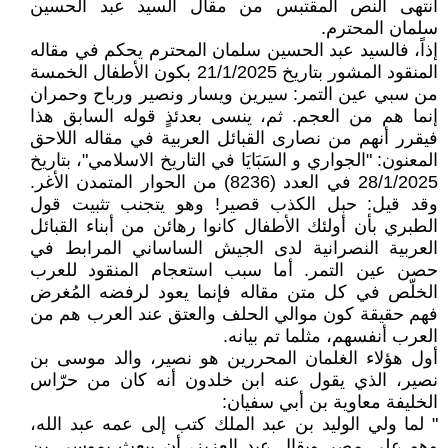
انتهى النص المقتبس من مقال السيد عبد الحسين
سلمان المحترم.
إذاً، فالسيد عبد الحسين سلمان المحترم يحكم في مقاله
المنقود المشور بتاريخ 21/1/2025 بكون الأطفال الخمسة
من سبي عين التمر: سيرين ويسار ونصير ورباح وحمران
إنما هم من العجم. ثم، ينسى بعدئذٍ قوله السابق هذا
فيقرر أنهم من نصارى القبائل العربية في مقاله اللاحق
المعنون: "الجواري و السَبَايَا في التاريخ الاسلامي"، بتاريخ
28/1/2025 في العدد (8236) من الحوار المتمدن الأغر.
وقد قيل: حبل الكذب قصير! وهو يتجنب تثبيت قول
الطبري بأن أولئك الأطفال كانوا رهائن من أبناء القبائل
العربية النصرانية لدى الجيش الساساني المرابط في
حصن عين التمر. أما سبب استعجام المنقود للعرب
الخلّص في كل متن مقاله فإنما يعود لرفضه المُغرض
فهم حقيقة كون موالي الحلف والعتق عند العرب هم من
العرب أنفسهم، مثلما تم بيانه.
أول هؤلاء الغلمان المحررين هو نصير، والد موسى بن
نصير، الذي يقول عنه ابن خلدون أنه كان من حرّاس
الخليفة معاوية بن أبي سفيان:
" لما ولي الوليد بن عبد الملك كتب إلى عمه عبد الله،
وهو على مصر ويقال عبد العزيز، أن يبعث بموسى بن