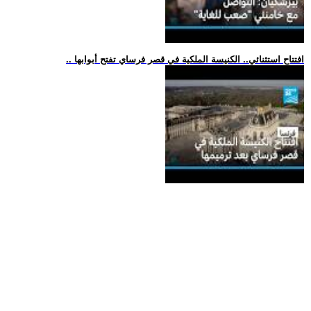
.. افتتاح استثنائي.. الكنيسة الملكية في قصر فرساي تفتح أبوابها