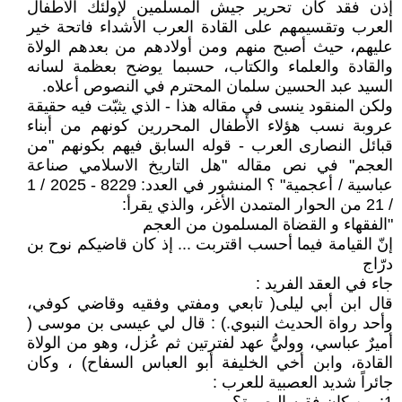
إذن فقد كان تحرير جيش المسلمين لإولئك الأطفال
العرب وتقسيمهم على القادة العرب الأشداء فاتحة خير
عليهم، حيث أصبح منهم ومن أولادهم من بعدهم الولاة
والقادة والعلماء والكتاب، حسبما يوضح بعظمة لسانه
السيد عبد الحسين سلمان المحترم في النصوص أعلاه.
ولكن المنقود ينسى في مقاله هذا - الذي يثبّت فيه حقيقة
عروبة نسب هؤلاء الأطفال المحررين كونهم من أبناء
قبائل النصارى العرب - قوله السابق فيهم بكونهم "من
العجم" في نص مقاله "هل التاريخ الاسلامي صناعة
عباسية / أعجمية" ؟ المنشور في العدد: 8229 - 2025 / 1
/ 21 من الحوار المتمدن الأغر، والذي يقرأ:
"الفقهاء و القضاة المسلمون من العجم
إنّ القيامة فيما أحسب اقتربت ... إذ كان قاضيكم نوح بن
درّاج
جاء في العقد الفريد :
قال ابن أبي ليلى( تابعي ومفتي وفقيه وقاضي كوفي،
وأحد رواة الحديث النبوي.) : قال لي عيسى بن موسى (
أميرٌ عباسي، ووليُّ عهد لفترتين ثم عُزل، وهو من الولاة
القادة، وابن أخي الخليفة أبو العباس السفاح) ، وكان
جائراً شديد العصبية للعرب :