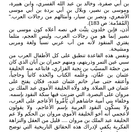
بن أبي صفرة، وخالد بن عبد الله القسري، وابن هبيرة،
وموسى بن نصير، وبلال بن أبي بردة بن أبي موسى
الأشعري، ونصر بن سيار، وأمثالهم من رجالات العرب."
(المُقدّمة: ص 183).
أذن، فإبن خلدون يثبِّت في نصه أعلاه كون موسى بن
نصير إنما هو من رجالات العرب، وليس العجم، مثلما
يفتري المنقود لأنه من أب عربي نسباً ولغة ومربى
ومشيخة.
ونفس هذه القاعدة تنطبق على كل الأطفال العرب من
سبي عين التمر وذريتهم، ومنهم حمران بن أبان الذي كان
من حصّة المسيّب بن نجبة الفزاري، فابتاعه منه الخليفة
عثمان بن عفّان، وعلّمه الكتاب واتّخذه كاتباً وحاجباً،
وأعتقه حتى صار خاتم عثمان عنده، فكان يفتح على
عثمان في الصلاة. وقد ولّاه الخليفة الأموي عبد الملك بن
مروان على البصرة، التي ضربت فيها سكة النقود بإسمه.
وخلفاء بني أمية حاشاهم أن يُأمِّروا الأعاجم على العرب،
ولا يسكّون النقود العربية بإسم الأعاجم، ولا يقولون
لأعجمي أنه أخو الخليفة الأموي مروان بن الحكم ولا عم
الخليفة عبد الملك بن مروان .... قليل من العقل والنزاهة
الفكرية يكفي لإدراك هذه الحقائق التاريخية التي توضح