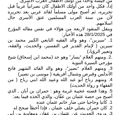
من جيشه واحداً من أولئك الأطفال العرب الأسرى.
إذاً، فكل واحد من أولئك الاطفال كان نصرانياً عربياً قبل
تحريره، ثم أصبح مولى مسلماً لقائد عربي بعد تحريره
لأن من سنة العرب المسلمين عتق الأسرى حال
اسلامهم.
وينقل المنقود لاربعة من هؤلاء في نفس مقاله المؤرخ
في 28/1/2025 هذه الأخبار:
1. “سيرين”، وهو والد الفقيه التابعي الكبير محمد بن
سيرين ( لإمام القدير في التفسير، والحديث، والفقه،
وتعبير الرؤيا،)
.2. ومنهم الغلام “يسار” وهو جد (محمد ابن إسحاق) شيخ
مؤرخي السيرة النبوية
3. ومنهم الغلام “نصير”، وهو والد القائد الشهير فاتح
الأندلس وقبرص وشمال أفريقية ( موسى بن نصير)
4. ومنهم رباح أبو عبد الله وعبيد الله ابني رباح ( من
الفقهاء و رواة الحديث)
5. وهذا قصته عجيبة غريبة وهو : حمران بن أبان , الذي
أصبح من حصة عثمان بن عفّان، والذي اتّخذه فيما يعد:
1. كاتبا وحاجبا حتى صار خاتم عثمان عنده
2. كان حمران يصلي خلف عثمان ، فإذا أخطأ صحح له
3. وروى الحديث عن عثمان بن عفان ومعاوية بن أبي