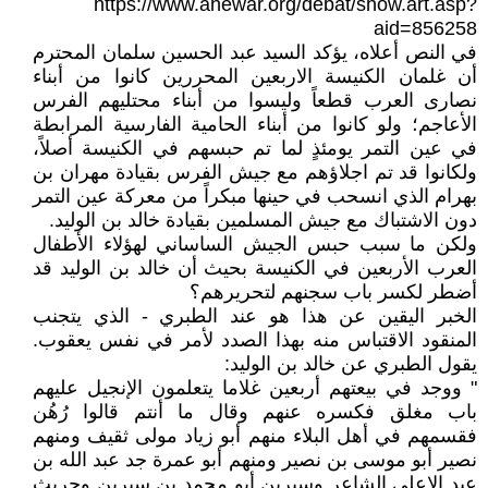
https://www.ahewar.org/debat/show.art.asp?
aid=856258
في النص أعلاه، يؤكد السيد عبد الحسين سلمان المحترم
أن غلمان الكنيسة الاربعين المحررين كانوا من أبناء
نصارى العرب قطعاً وليسوا من أبناء محتليهم الفرس
الأعاجم؛ ولو كانوا من أبناء الحامية الفارسية المرابطة
في عين التمر يومئذٍ لما تم حبسهم في الكنيسة أصلاً،
ولكانوا قد تم اجلاؤهم مع جيش الفرس بقيادة مهران بن
بهرام الذي انسحب في حينها مبكراً من معركة عين التمر
دون الاشتباك مع جيش المسلمين بقيادة خالد بن الوليد.
ولكن ما سبب حبس الجيش الساساني لهؤلاء الأطفال
العرب الأربعين في الكنيسة بحيث أن خالد بن الوليد قد
أضطر لكسر باب سجنهم لتحريرهم؟
الخبر اليقين عن هذا هو عند الطبري - الذي يتجنب
المنقود الاقتباس منه بهذا الصدد لأمر في نفس يعقوب.
يقول الطبري عن خالد بن الوليد:
" ووجد في بيعتهم أربعين غلاما يتعلمون الإنجيل عليهم
باب مغلق فكسره عنهم وقال ما أنتم قالوا رُهُن
فقسمهم في أهل البلاء منهم أبو زياد مولى ثقيف ومنهم
نصير أبو موسى بن نصير ومنهم أبو عمرة جد عبد الله بن
عبد الاعلى الشاعر وسيرين أبو محمد بن سيرين وحريث