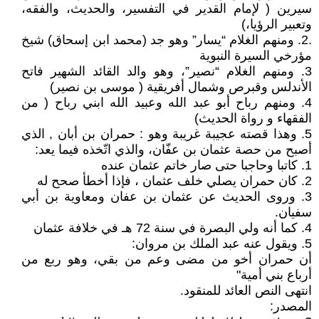
سيرين ( لإمام القدير في التفسير، والحديث، والفقه،
وتعبير الرؤيا،)
.2. ومنهم الغلام “يسار” وهو جد (محمد ابن إسحاق) شيخ
مؤرخي السيرة النبوية
3. ومنهم الغلام “نصير”، وهو والد القائد الشهير فاتح
الأندلس وقبرص وشمال أفريقية ( موسى بن نصير)
4. ومنهم رباح أبو عبد الله وعبيد الله ابني رباح ( من
الفقهاء و رواة الحديث)
5. وهذا قصته عجيبة غريبة وهو : حمران بن أبان , الذي
أصبح من حصة عثمان بن عفّان، والذي اتّخذه فيما يعد:
1. كاتبا وحاجبا حتى صار خاتم عثمان عنده
2. كان حمران يصلي خلف عثمان ، فإذا أخطأ صحح له
3. وروى الحديث عن عثمان بن عفان ومعاوية بن أبي
سفيان.
4. كما أنه ولي البصرة في سنة 72 هـ في خلافة عثمان
5. ويقول عنه عبد الملك بن مروان:
أن حمران أخو من مضى وعم من بقي، وهو ربع من
أرباع بني أمية"
انتهى النص العائد للمنقود.
المصدر: