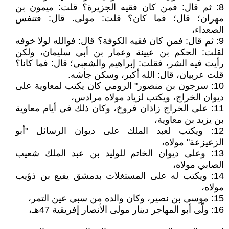
8: ثم قال: فمن كان فقيه الجزيرة؟ قلت: ميمون بن
مهران؛ قال؛ فما كان؟ قلت: مولى. قال: فتنفس
الصعداء،
9: ثم قال: فمن كان فقيه الكوفة؟ قال: فوالله لولا خوفه
لقلت: الحكم بن عيينة وعمار بن أبي سليمان، ولكن
رأيت فيه الشر، فقلت: إبراهيم والشعبي؛ قال: فما كانا؟
قلت عربيان، قال: الله أكبر، وسكن جأشه.
10: سرجون بن منصور" الرومي كان يكتب لمعاوية على
ديوان الخراج، ويكتب لزياد مولاه مرادس،
11: على الخراج زاذان فروخ، وكان ذلك في أيام معاوية
بن يزيد بن معاوية،
12: ويكتب لعبد الملك على ديوان الرسائل "أبو
الزعيزعة" مولاه،
13: وعلى ديوان الخاتم للوليد بن عبد الملك شعيب
الصابي مولاه،
14: ويكتب له على المستغلات بدمشق يفيع بن ذؤيب
مولاه،
15: موسى بن نصير، وكان والده من سبي عين التمر،
16: ولّى أبو المهاجر دينار مولى الأنصار إفريقية 47هـ،