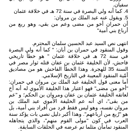
سفيان.
4. كما أنه ولي البصرة في سنة 72 هـ في خلافة عثمان
5. ويقول عنه عبد الملك بن مروان:
أن حمران أخو من مضى وعم من بقي، وهو ربع من
أرباع بني أمية"
انتهى نص السيد عبد الحسين سلمان المحترم.
وقول المنقود في حمران بن أبان: " كما أنه ولي البصرة
في سنة 72 هـ في خلافة عثمان " هو خطأ تاريخي
فاحش، لأن الخليفة عثمان بن عفان قتله ثوار مصر في
السنة 35 للهجرة. وهذا الخطأ الفاحش هو من مصاديق
أمّية المنقود المعيبة في التاريخ الإسلامي.
أما معنى قول الخليفة عبد الملك بن مروان في حمران:
"أخو من مضى" فهو اعتبار هذا الخليفة الأموي له أنه أخ
لعاتقه الخليفة عثمان بن عفان ومروان بن الحكم؛ و "عم
من بقى"، اي أنه عم الخليفة الأموي عبد الملك بن
مروان نفسه، وهو ليس فقط فرد من أفراد بني أمية، بل
هو "رُبع من أرباعهم". وهذا أكبر دليل نصي بات يؤكد سنة
العرب في كون "مولى القوم منهم"، والذي يتجاهله
المنقود تماماًن مثلما تم عرضه في الحلقات السابقة.