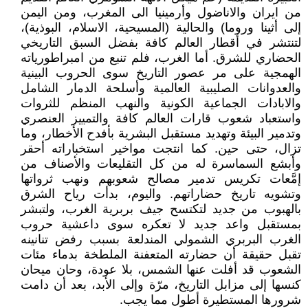
من ايران والاناضول وأرمينيا الى المغرب، ومن اليمن
إلى أثينا وروما) والحالية (المسيحية، الاسلام، البوذية)،
لتنتشر في أقطار العالم كافة بفضل السبق التاريخي
الحضاري للشرق. أما الغرب، فلم تنبع من امبراطورياته
الهمجية على مر عصور التاريخ سوى الحروب البينية
والعدوانات الصليبية العالمية وأسلحة الدمار الشامل
والابادات الجماعية الكونية والنهب المنظم للثروات
واستعباد شعوب قارات العالم كافة والتمييز العنصري
وتدمير البيئة وتهديد مستقبل البشرية بأفدح الأخطار، وما
تزال، حتى حين. كما انتجت مواخير استخباراته أحقر
وأبشع السماسرة له من كل التقليعات والأصناف من
إمَّعات تكريس تدمير مصالح شعوبهم ونهب ثرواتها
وتشويه تاريخ حضاراتهم. واليوم، بدأت رياح الشرق
بالهبوب من جديد لتكتسح جيف بربرية الغرب، ولتبشر
بمستقبل واعد جديد لا تعكره سوى داعشية حروب
الغرب البربري الشمولي المندلعة بسبب رفض تنانينه
تقبل حقيقة أن حضارته المتعفنة الملطخة بدماء مئات
الشعوب قد أفلت عنها الشمس، بلا عودة، وحان ميحان
كنسها إلى مزابل التاريخ، مرّة وإلى الأبد، بعد أن دامت
شرورها المستطيرة أطول مما يجب.