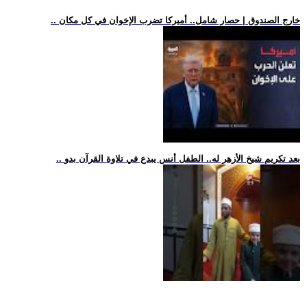
.. خارج الصندوق | حصار شامل.. أميركا تضرب الإخوان في كل مكان
.. بعد تكريم شيخ الأزهر له.. الطفل أنس يبدع في تلاوة القرآن بدو