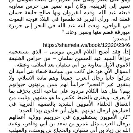
نصير إلى إفريقية، وكان أبوه نصير من حرس معاوية
فبعثه عبد الله، وقدم القيروان وبها صالح خليفة حسان
فعقد له، ورأى البربر قد طمعوا في البلاد فوجه البعوث
في النواحي، وبعث ابنه عبد الله في البحر إلى جزيرة
ميورقة فغنم منها وسبى وعاد. "
المصدر:
https://shamela.ws/book/12320/2346
إذاً، فقد أصبح الغلام العربي موسى – الذي يستعجمه
جزافاً السيد عبد الحسين سلمان – من حراس الخليفة
الأموي الأول معاوية بن أبي سفيان بعد اسلامه وعتقه.
السؤال الآن هو: هل كانت من سياسة خلفاء بني أمية أن
يتركوا جانباً رجال العرب جميعاً وهم مادة الاسلام، ولا
ينتقون غير "العجم" حراساً لهم ممن يرتهنون حيواتهم
بهم؟ مثل هذا الكلام مردود على صاحبه الذي يخرّف بما
لا يعرف، ويفتري بالضبط عكس ما هو مشهور وثابت من
التصاق الخلفاء الأمويين الشديد بالعصبية العربية في
اختيارهم لرجال دولتهم. يقول أبن خلدون بهذا الصدد:
"كان الأمويون يستظهرون في حروبهم وولاية أعمالهم
برجال العرب مثل عمرو بن سعد بن أبي وقاص، وعبيد
الله بن زياد بن أبي سفيان، والحجاج بن يوسف، والمهلب