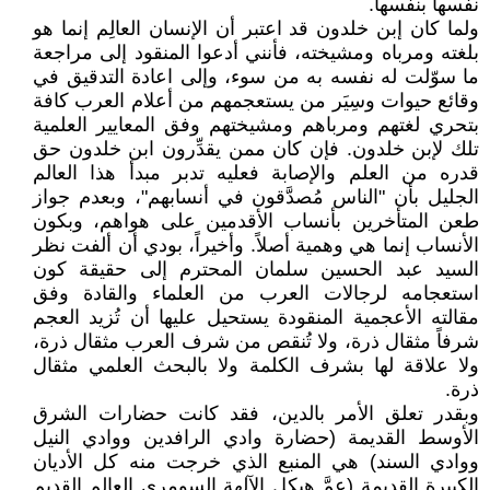
نفسها بنفسها.
ولما كان إبن خلدون قد اعتبر أن الإنسان العالِم إنما هو
بلغته ومرباه ومشيخته، فأنني أدعوا المنقود إلى مراجعة
ما سوّلت له نفسه به من سوء، وإلى اعادة التدقيق في
وقائع حيوات وسِيَر من يستعجمهم من أعلام العرب كافة
بتحري لغتهم ومرباهم ومشيختهم وفق المعايير العلمية
تلك لإبن خلدون. فإن كان ممن يقدِّرون ابن خلدون حق
قدره من العلم والإصابة فعليه تدبر مبدأ هذا العالم
الجليل بأن "الناس مُصدَّقون في أنسابهم"، وبعدم جواز
طعن المتأخرين بأنساب الأقدمين على هواهم، وبكون
الأنساب إنما هي وهمية أصلاً. وأخيراً، بودي أن ألفت نظر
السيد عبد الحسين سلمان المحترم إلى حقيقة كون
استعجامه لرجالات العرب من العلماء والقادة وفق
مقالته الأعجمية المنقودة يستحيل عليها أن تُزيد العجم
شرفاً مثقال ذرة، ولا تُنقص من شرف العرب مثقال ذرة،
ولا علاقة لها بشرف الكلمة ولا بالبحث العلمي مثقال
ذرة.
وبقدر تعلق الأمر بالدين، فقد كانت حضارات الشرق
الأوسط القديمة (حضارة وادي الرافدين ووادي النيل
ووادي السند) هي المنبع الذي خرجت منه كل الأديان
الكبيرة القديمة (عمَّ هيكل الآلهة السومري العالم القديم