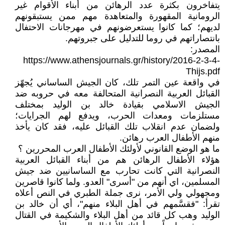
يتفاخرون بكثرة عدد الرهائن من أبناء الأقوام غير
الرومانية المقهورة والمتعاهدة مهم ممن يستبقونهم
لديهم؛ كما كانوا يستعرضونهم في مهرجانات الاحتفال
بانتصاراتهم في روما للتدليل على جبروتهم.
المصدر:
https://www.athensjournals.gr/history/2016-2-3-4-
Thijs.pdf
في واقعة عين التمر تلك، كان الجيش الساساني يُجهّز
القبائل العربية النصرانية المتحالفة معه في حروبه ضد
الجيش الاسلامي بقيادة خالد بن الوليد بمختلف
مستلزمات ومعدات الحرب، ويدفع لهم الجرايات؛
ولضمان عدم انقلاب تلك القبائل عليه، فقد كان يأخذ
منهم الأطفال العرب رهائن.
ما هو الوضع القانوني لأولئك الأطفال العرب المحررين ؟
هؤلاء الأطفال الرهائن هم من أبناء القبائل العربية
النصرانية التي كانت تحارب مع الساسانيين ضد جيش
المسلمين، اي أنهم من "أسرى" العدو. ولما كانوا قاصرين
ومجهولي ولي الأمر، نرى جملة الطبري في النص أعلاه
تقرأ: "فقسَّمهم في أهل البلاء منهم"، أي أن خالد بن
الوليد وهب كل قائد من أهل البلاء والشكيمة في القتال