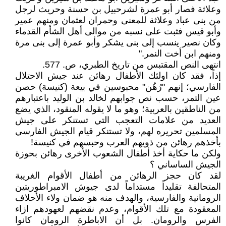
وعلاثة فصار أبو عمرة لشرحبيل بن حسنة وحريث لرجل
من بنى عباد وعلاثة للمعنى وحمران لعثمان ومنهم عمير
وأبو قيس فثبت على نسبه من موالى أهل الشأم القدماء
وكان نصير ينسب إلى بنى يشكر وأبو عمرة إلى بنى مرة
ومنهم ابن أخت النمر."
انتهى النص المقتبس من تاريخ الطبري، ص. 577.
إذاً، فقد كان اولئك الأطفال رهائن عند جيش الاحتلال
الفارسي؛ إنهم "رُهُن" محبوسين في بيعة (كنيسة) حصن
عين التمر، حسب نص جوابهم لخالد بن الوليد باعتبارهم
من الناطقين بالعربية؛ وهو ما لا يقوله المنقود، الذي يضع
العديد من علامات التعجب التي تستنكر على جيش
المسلمين تحريره لهم، ولا تستنكر قيام الجيش الفارسي
بأخذهم رهائن من ذويهم العرب وحبسهم في كنيسة!
ولكن ما حكاية أخذ أطفال الشعوب الأخرى رهائن بحوزة
الجيش الساساني ؟
لقد كان حجز الرهائن من أطفال الأقوام الغريبة
المتحالفة تقليداً مستداماً لدى جيوش الامبراطوريتين
الرومانية والفارسية، والهدف منه هو ضمان ولاء الأحلاف
المعقودة مع تلك الأقوام، وعدم نقضهم لعهودهم ازاء
الفرس والرومان. بل أن الاباطرة الرومان كانوا