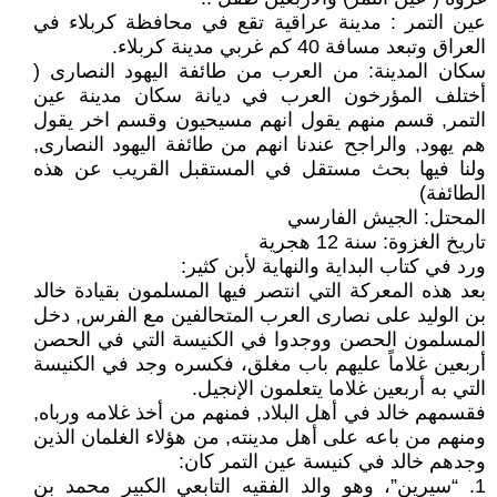
عين التمر : مدينة عراقية تقع في محافظة كربلاء في
العراق وتبعد مسافة 40 كم غربي مدينة كربلاء.
سكان المدينة: من العرب من طائفة اليهود النصارى (
أختلف المؤرخون العرب في ديانة سكان مدينة عين
التمر, قسم منهم يقول انهم مسيحيون وقسم اخر يقول
هم يهود, والراجح عندنا انهم من طائفة اليهود النصارى,
ولنا فيها بحث مستقل في المستقبل القريب عن هذه
الطائفة)
المحتل: الجيش الفارسي
تاريخ الغزوة: سنة 12 هجرية
ورد في كتاب البداية والنهاية لأبن كثير:
بعد هذه المعركة التي انتصر فيها المسلمون بقيادة خالد
بن الوليد على نصارى العرب المتحالفين مع الفرس, دخل
المسلمون الحصن ووجدوا في الكنيسة التي في الحصن
أربعين غلاماً عليهم باب مغلق، فكسره وجد في الكنيسة
التي به أربعين غلاما يتعلمون الإنجيل.
فقسمهم خالد في أهل البلاد, فمنهم من أخذ غلامه ورباه,
ومنهم من باعه على أهل مدينته, من هؤلاء الغلمان الذين
وجدهم خالد في كنيسة عين التمر كان:
1. “سيرين”، وهو والد الفقيه التابعي الكبير محمد بن