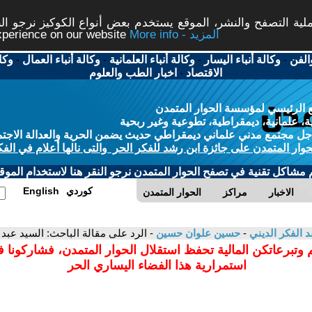
ة التصفح والنشر، الموقع يستخدم بعض أنواع الكوكيز نرجو النق
More info - المزيد
experience on our website
الفن
-
وكالة أنباء اليسار
-
وكالة أنباء العلمانية
-
وكالة أنباء العمال
-
وكا
الاقتصاد
-
اخبار الطب والعلوم
 الرئيسي لمؤسسة الحوار المتمدن
، علمانية، ديمقراطية، تطوعية وغير ربحية
ل مجتمع مدني علماني ديمقراطي حديث يضمن الحرية والعدالة الاجتم
حوار المتمدن على جائزة ابن رشد للفكر الحر والتى نالها أعلام في الفك
م مشاكل تقنية في تصفح الحوار المتمدن نرجو النقر هنا لاستخدام الموقع
كوردي
English
الاخبار
مراكز
الحوار المتمدن
د الفكر الديني
-
حسين علوان حسين
- الرد على مقالة الباحث: السيد عبد ا
 وتبرعاتكن المالية تحفظ استقلال الحوار المتمدن، فشاركونا 
استمرارية هذا الفضاء اليساري الحر