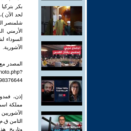
بكر بتركيا 
لحد الآن )
الأرمني ا
السوداء لش
الآشورية.
المصدر مع 
hoto.php?
98376644
إذن، فمدو
مملكة اسمه
الآشوريين 
الثامن ق.م.
وتاريخ هذ