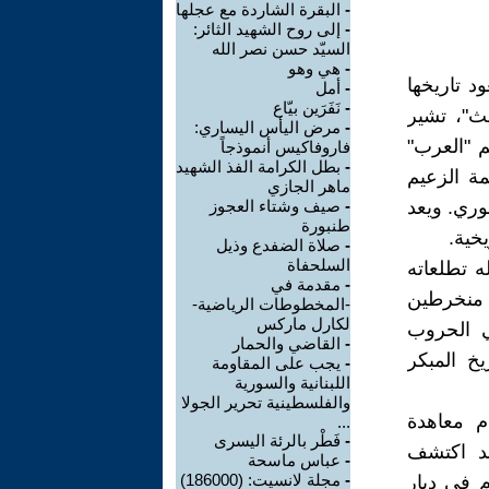
-
البقرة الشاردة مع عجلها
-
إلى روح الشهيد الثائر:
السيّد حسن نصر الله
-
هي وهو
د تاريخها
-
أمل
-
نَفَرَين بيّاع
لث"، تشير
-
مرض اليأس اليساري:
 "العرب"
فاروفاكيس أنموذجاً
-
بطل الكرامة الفذ الشهيد
لهزيمة الزعيم
ماهر الجازي
وري. ويعد
-
صيف وشتاء العجوز
طنبورة
خية.
-
صلاة الضفدع وذيل
السلحفاة
ه تطلعاته
-
مقدمة في
ا منخرطين
-المخطوطات الرياضية-
لكارل ماركس
ي الحروب
-
القاضي والحمار
خ المبكر
-
يجب على المقاومة
اللبنانية والسورية
والفلسطينية تحرير الجولا
م معاهدة
...
-
فَطْر بالرئة اليسرى
قد اكتشف
-
عباس ماسحة
-
مجلة لانسيت: (186000)
منقب الآثاري "جون جورج تايلور" هذا النصب التذكاري في عام 1861م في ديار