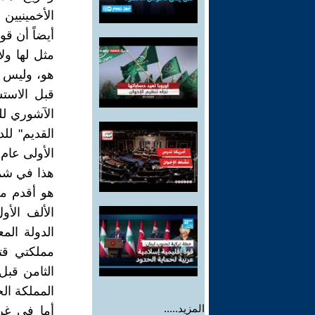
الأخمينيين
مثل لها ول
هو، وليس ع
قبل الاستش
الآشوري لل
القديم" ل
الأولى عام 1982، وهو متوفر مجاناً على الشبكة العنكبي
هذا في شمال
هو أقدم من
الألف الأ
الدولة الم
مملكتي قتب
الثامن قبل
المملكة الحميرية 
المزيد.....
أما في غر