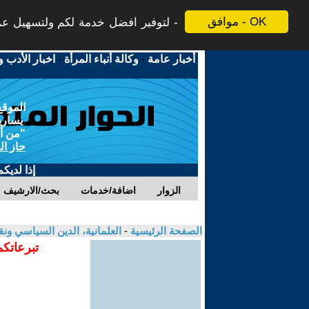
موافق - OK
لتوفير افضل خدمة لكم ولتسهيل عملي
أخبار عامة
-
وكالة أنباء المرأة
-
اخبار الأدب و
الموقع
يسارية
"من أج
حاز ال
إذا لديك
الزوار
اضافة/خدمات
بحث/الارشيف
الصفحة الرئيسية
-
العلمانية، الدين السياسي ونق
تبرعاتكم