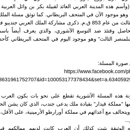
(وأسم هذه المدينة العربي العائد لقبيلة بكر بن وائل العربية
، وهو موجود الآن في المتحف البريطاني. كما توثق مسلة المل
شلمنصر الثالث من عام 853 ق.م. ذكرى مشاركة الملك العربي جندي
لحاصل وقتئذ ضد التوسع الآشوري، والذي يعرف أيضاً باسم
لمنصر الثالث" وهو موجود اليوم في المتحف البريطاني كأحد
صورة المسلة:
https://www.facebook.com/p
33631961752707&id=100053177378434&set=a.6340592
نة هذه المسلة الآشورية تقطع على نحو بات بكون العرب 
ا "مملكة قيدار" بقيادة ملك يدعى جندب، الذي كان يشن ال
ويتحالف مع أعدائهم في مملكة أورارطو الأرمينية، على الأقل، 
..
ه الوثيقة يثبت كذلك أن العرب كانت لديهم ممالكهم ق