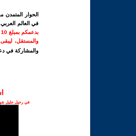
الحوار المتمدن م
في العالم العربي
ب
والمستقل، ليبقى ص
والمشاركة في دع
ا‫
في رحيل جليل شهبا