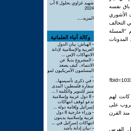
شهيد غزاوي بحلول 6 أب
 باق نفسه
2024
ك الأشوري
المزيد.....
بو في التحالف
 "المسلة
وكالة أنباء العلمانية
 المدونات
-
الهباش: بيان الدول
العربية والإسلامية لإدانة
الانتهاكات الإس ...
-
المشروع بديلا عن
الانتماء.. كيف يصعد
المسلمون الأمريكيون لمو
...
fbid=10
-
في ذكرى تأسيسها..
سفارة فلسطين: المدى
منبر للتنوير والكلمة ا ...
كانت لهم
-
8 دول عربية وإسلامية
تدعو لوقف انتهاكات
حروب على
إسرائيل وإقامة دولة ...
-
وزراء خارجية 8 دول
منذ القرن
عربية وإسلامية يدينون
انتهاكات إسرائيل في ...
-
-بيان إدانة بأشد
بل الفرس