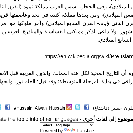
ل الميلادي)، وفي الحجاز، أسس العرب مملكة ثمود (القرن الث
مس الميلادي)، ومن بعدها مملكة كندة في نجد وعاصمتها قرية
قرن الثاني ق.م.- القرن السابع الميلادي) وآخر ملوكها هو إم
هور. ولا داعي لذكر مملكتي الغساسنة والمناذرة العربيتين الل
لسابع الميلادي.
https://en.wikipedia.org/wiki/Pre-Isla
 أن التاريخ المجيد لكل هذه الممالك والدول العربية قبل الاسل
راقي في بداية المرحلة المتوسطة؛ وقد قيل: العلم نور، والجه
وان_حسين (هاشتاغ)
Hussain_Alwan_Hussain#
موضوع إلى لغات أخرى -
ate the topic into other languages
Powered by
Translate