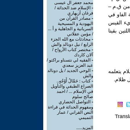
محمد جعفر ال عيسى
امن ق.م –
-
الإسلام ضد الحداثة /
فرغان أزيهاري
 الفاو في
-
مصادر القرآن من
ريء القيس
اليهودية و المسيحية
السريانية و الجاهلية و أ ...
تين بقيتا
/ مؤمن عقلاني
-
محادثات مع الله الجزء
الرابع / نيل دونالد والش
-
مختصر كتاب الأرواح /
آلان كاردك
-
الفقيه لي نتسناو براكتو /
عبد العزيز سعدي
-
الوحي الجديد / يل دونالد
ام يتعلمه
والش
ل ظلام.
-
كتاب : حَمَّالُ أَوْجُهٍ..
الصراع الطبقي والتأويل
في الإسلام ... / احمد
صالح سلوم
-
التواصل الحضاري
ومفهوم الحداثة في قراءة
النص القراني / عمار
Transl
التميمي
المزيد.....