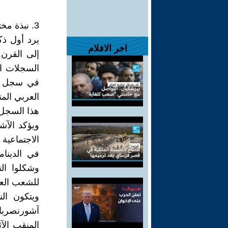
3. نبذة مختصرة جداً لتاريخ الممالك العربية قبل الإسلام
يرد أول ذك
اخر الافلام
إلى القرن 
السجلات ا
العربي الم
هذا السجل 
ويؤكد الآش
الاجتماعية
في الدينا
وشكلوا الت
للشعب العر
ويتكون ال
آشورنصربا