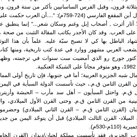
 بثلاثة قرون، وقبل الفرس الساسانيين بأكثر من ستة قرون. وه
أيضاً أن قول أبن المقفع الفارسي (724-759م): "....أن العر
ا آثار أثرت , أصحاب إبل وغنم وسكان شعر..." إنما ينطبق ع
لى العرب. وقد كان الأجدر بكاتب المقالة التثبت من صحة ه
هاد الباطل بها كي لا تصبح سبّة عليه. علماً بأن هذا التو
شعب العربي مشهور ووارد في عدة كتب تاريخية، ومنها كتاب
لدكتور جورج رو الذي أمضيت ست سنوات في ترجمته، وظه
ة.
 شبه الجزيرة العربية؛ أما في جنوبها، فإن تاريخ أولى الممال
 القرن الثامن ق.م.، حيث تأسست الدولة السبأية في اليمن 
ول ق.م. واحتل السبأيون – أهل سد مأرب – الحبشة وأريتري
عينية من القرن الثامن ق.م. وحتى القرن الأول الميلادي، وا
ان (القرن الثامن ق.م. – القرن الثاني الميلادي) وحضرمو
 الميلاد- القرن الثالث الميلادي) قبل أن يتوحّد اليمن من جد
(110م-530م).
ب الجزيرة، فقد تأسست مملكة لحيان/ديدان (القرن الخا