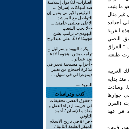
العبارات- لـ8 دول إسلامية
و ما يثبت
ضد انتهاكات إسرائ ...
-
الرئيس الإيراني يقول إن
ب حكمت على غير مثال
التواصل مع المرشد
لى أجداده
الأعلى مجتبى خامنئ ...
-
-لا يحب الشعب
ذه الفرية
اليهودي-.. ترامب يشن
ثيق النصي
هجومًا لاذعًا على عبدالرح
...
 " العراق
-
-يكره اليهود وإسرائيل-..
ترامب يشن -هجوماً لاذعاً-
رت طبعته
ضد عبدالر ...
-
أحزاب مسيحية تحذر في
مذكرة احتجاج من تغيير
ك العربية
ديموغرافي في سهل ...
منذ بداية
المزيد.....
ا. وسادت
كتب ودراسات
لى جوارها
-
حقوق العصر. تحقيقات
ت (القرن
في جريمة ازدراء العقل و
يد في عهد
معاداة الإنسان / أحمد
التاوتي
-
قراءة في تاريخ الاسلام
المبكر الطبعة الثانية /
مس ق.م.-