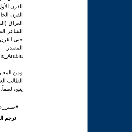
القرن الأو
القرن الخا
العراق (ال
الشاعر المش
حتى القرن ا
المصدر:
mic_Arabia
ومن المعلوم
الطالب الع
يتبع، لطفاً.
#حسين_عل
ترجم ال