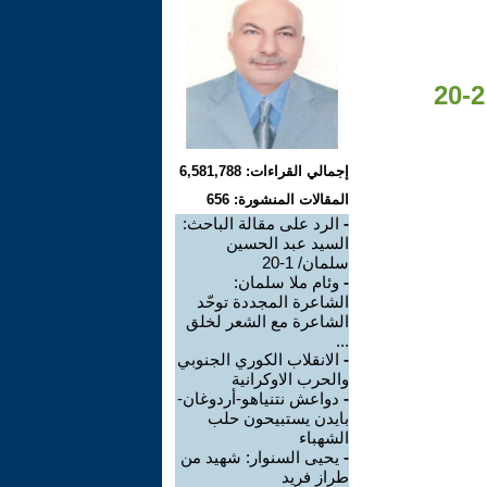
إجمالي القراءات: 6,581,788
المقالات المنشورة: 656
-
الرد على مقالة الباحث:
السيد عبد الحسين
سلمان/ 1-20
-
وئام ملا سلمان:
الشاعرة المجددة توحّد
الشاعرة مع الشعر لخلق
...
-
الانقلاب الكوري الجنوبي
والحرب الاوكرانية
-
دواعش نتنياهو-أردوغان-
بايدن يستبيحون حلب
الشهباء
-
يحيى السنوار: شهيد من
طراز فريد