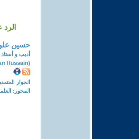
الرد ع
حسين علو
أديب و أستاذ
(Hussain Alwan Hussain)
الحوار المتمدن-العدد: 8240 - 5
المحور: العلما