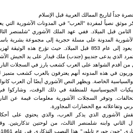
ر موثق نصياً لمفردة "العرب" في المدونات الآشورية التي يعو
الثامن قبل الميلاد. ففي عهد الملك الآشوري "شلمنصر الثا
لآشورية المدونة على مسلة حجرية إلى مجموعة بشرية باسم
في سجل يعود إلى عام 853 قبل الميلاد. حيث تؤرخ هذه الوثيقة 
تمرد الذي يدعى جنديبو (جندب) ملك قيدار على يد الجيش الآش
من أقدم الشواهد على العرب كشعب بارز في السجلات التاري
وريون في هذه المدونه أنهم يعترفون بالعرب كشعب متميز ل
 والسياسية الخاصة. ويظهر النص الآشوري أيضًا أن العرب كانو
ميكيات الجيوسياسية للمنطقة في ذلك الوقت، وشاركوا ف
حالفات. وتوفر السجلات الآشورية معلومات قيمة عن التاري
بي وتفاعلاته مع الحضارات المجاورة.
نقش الآشوري الذي يذكر العرب، والذي يحتوي على أحكا
ل الثاني وابنه شلمنصر الثالث، من لوحتين تذكاريتين. و
ال