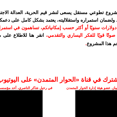
شروع تطوعي مستقل يسعى لنشر قيم الحرية، العدالة الاجتم
. ولضمان استمراره واستقلاليته، يعتمد بشكل كامل على دعمك
دعمكم بمبلغ 10 دولارات سنويًا أو أكثر حسب إمكانياتكم، تساهمون في استم
وتًا قويًا للفكر اليساري والتقدمي
،
انقر هنا للاطلاع على 
م هذا المشروع
.
شترك في قناة «الحوار المتمدن» على اليوتيوب
ز، عضو هيئة إدارة الحوار المتمدن
في رحيل شاكر الناصري، أحد مؤسسي 