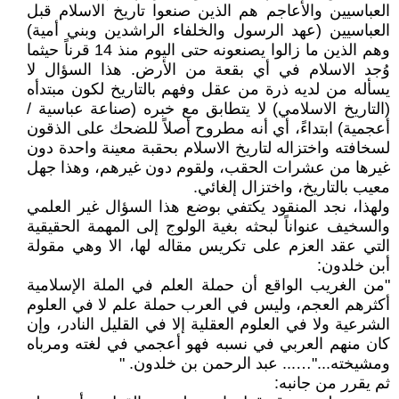
العباسيين والأعاجم هم الذين صنعوا تاريخ الاسلام قبل
العباسيين (عهد الرسول والخلفاء الراشدين وبني أمية)
وهم الذين ما زالوا يصنعونه حتى اليوم منذ 14 قرناً حيثما
وُجد الاسلام في أي بقعة من الأرض. هذا السؤال لا
يسأله من لديه ذرة من عقل وفهم بالتاريخ لكون مبتدأه
(التاريخ الاسلامي) لا يتطابق مع خبره (صناعة عباسية /
أعجمية) ابتداءً، أي أنه مطروح أصلاً للضحك على الذقون
لسخافته واختزاله لتاريخ الاسلام بحقبة معينة واحدة دون
غيرها من عشرات الحقب، ولقوم دون غيرهم، وهذا جهل
معيب بالتاريخ، واختزال إلغائي.
ولهذا، نجد المنقود يكتفي بوضع هذا السؤال غير العلمي
والسخيف عنواناً لبحثه بغية الولوج إلى المهمة الحقيقية
التي عقد العزم على تكريس مقاله لها، الا وهي مقولة
أبن خلدون:
"من الغريب الواقع أن حملة العلم في الملة الإسلامية
أكثرهم العجم، وليس في العرب حملة علم لا في العلوم
الشرعية ولا في العلوم العقلية إلا في القليل النادر، وإن
كان منهم العربي في نسبه فهو أعجمي في لغته ومرباه
ومشيخته..."…... عبد الرحمن بن خلدون. "
ثم يقرر من جانبه: