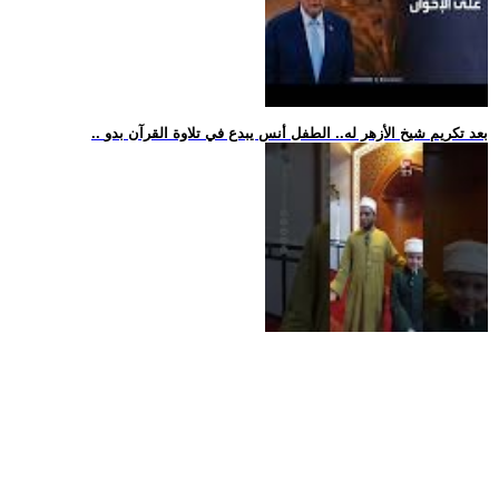
.. بعد تكريم شيخ الأزهر له.. الطفل أنس يبدع في تلاوة القرآن بدو