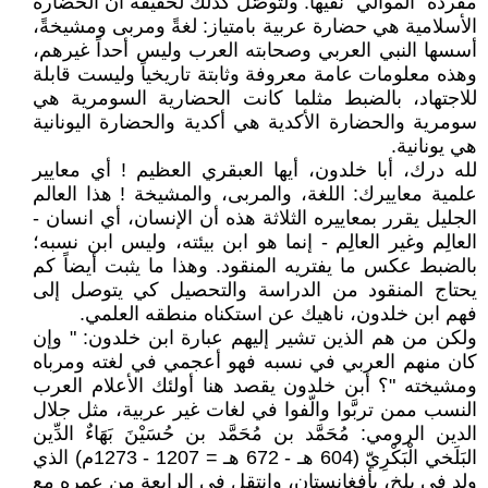
مفردة "الموالي" نفيها. ولَتَوصَّل كذلك لحقيقة أن الحضارة
الأسلامية هي حضارة عربية بامتياز: لغةً ومربى ومشيخةً،
أسسها النبي العربي وصحابته العرب وليس أحداً غيرهم،
وهذه معلومات عامة معروفة وثابتة تاريخياً وليست قابلة
للاجتهاد، بالضبط مثلما كانت الحضارية السومرية هي
سومرية والحضارة الأكدية هي أكدية والحضارة اليونانية
هي يونانية.
لله درك، أبا خلدون، أيها العبقري العظيم ! أي معايير
علمية معاييرك: اللغة، والمربى، والمشيخة ! هذا العالم
الجليل يقرر بمعاييره الثلاثة هذه أن الإنسان، أي انسان -
العالِم وغير العالِم - إنما هو ابن بيئته، وليس ابن نسبه؛
بالضبط عكس ما يفتريه المنقود. وهذا ما يثبت أيضاً كم
يحتاج المنقود من الدراسة والتحصيل كي يتوصل إلى
فهم ابن خلدون، ناهيك عن استكناه منطقه العلمي.
ولكن من هم الذين تشير إليهم عبارة ابن خلدون: " وإن
كان منهم العربي في نسبه فهو أعجمي في لغته ومرباه
ومشيخته "؟ أبن خلدون يقصد هنا أولئك الأعلام العرب
النسب ممن تربَّوا والّفوا في لغات غير عربية، مثل جلال
الدين الرومي: مُحَمَّد بن مُحَمَّد بن حُسَيْنَ بَهَاءٌ الدِّين
البَلَخي الْبَكْرِيّ (604 هـ - 672 هـ = 1207 - 1273م) الذي
ولد في بلخ، بأفغانستان، وانتقل في الرابعة من عمره مع