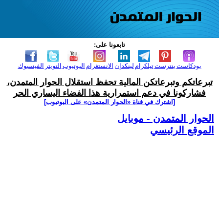
تابعونا على:
بودكاست
بنترست
تيلكرام
لينكدإن
الانستغرام
اليوتيوب
التويتر
الفيسبوك
تبرعاتكم وتبرعاتكن المالية تحفظ استقلال الحوار المتمدن،
فشاركونا في دعم استمرارية هذا الفضاء اليساري الحر
[اشترك في قناة ‫«الحوار المتمدن» على اليوتيوب]
الحوار المتمدن - موبايل
الموقع الرئيسي