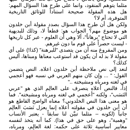
مثلما يتوهم المنقود، وانما على طرح هذا السؤال المهم:
هل هذه المقولة صحيحة استناداً للوثائق التاريخية
المتوفرة، أم لا؟
ولكن هل أن طرح هذا السؤال بصدد مقولة أبن خلدون
هو موضوع مهم؟ الجواب هو: قطعاً لا، وذلك للبديهية
التي لا تحتاج "برهاناً"، ألا وهي أن العلوم - عبر كل تاريخها
- ليست حصراً على قوم ما دون غيرهم.
ومن المفروغ منه أن من يتصدى "للبرهنة" (كذا!) على أي
مقولة لا بد له أن يكون قد أستوعب معناها ومبناها، أليس
كذلك؟
لنعد إلى نص ملاحظة أبن خلدون اعلاه. النص يتضمن
القول: " ... وإن كان منهم العربي في نسبه فهو أعجمي
في لغته ومرباه ومشيخته .."
إذاً، فالنص أعلاه ينصرف على العالِم الذي هو "عربي
النَسَب"، ولكنه "أعجمي في لغته ومرباه ومشيخته". فما
هو معنى هذا النص الخلدوني؟ معناه الواضح القاطع هو
أن أبن خلدون في مقولته أعلاه إنما يعزل نَسَبَ العالِم
جانباً (لكونه – مثلما تبيَّن لنا سابقاً - يعتبر الأنساب
"وهمية"، وهو على حق في هذا). كما أنه يتخذ لنفسه
معايير أساسية ثلاثة على حكمه: لغة العالِم، ومرباه،