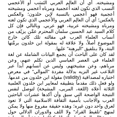
ومشيخته. أي أن العالِم العربي النَسَب أو الأعجمي
النسب الذي تكون لغته أعجمية ومرباه أعجمي ومشيخته
أعجمية فهو أعجمي بالنسبة لإبن خلدون؛ والعكس
بالعكس؛ أي أن العالِم العربي والأعجمي الذي تكون لغته
ومرباه ومشيخته عربية، فهو عربي. وبالتالي فإن كل
كلام السيد عبد الحسين سلمان المحترم عمَّن يزيّف من
أنساب العلماء العرب في مقالته تلك كائن خارج
الموضوع أصلاً، ولا علاقة له بمقولة ابن خلدون برمَّتها
البتة، ولا بـتلفيق "البرهنة" عليها.
لقد كان على الباحث أن يجمع البيانات الشاملة عن لغة
العلماء في العصر العباسي الذين تكلم عنهم، وعن
مرباهم، وعن مشيختهم، وليس عن أنسابهم أبداً عبر
التلاعب غير النزيه بدلالة مفردة "الموالي" في معرض
اختباره لمصداقية (validity) مقولة ابن خلدون من عدمها.
ولو فعل ذلك مقدماً بتطبيقه لمعايير ابن خلدون العلمية
الثلاثة أعلاه (اللغة، المربى، المشيخة) لتوصل لنفس
النتيجة الواضحة التي سبق وأن أكدها عشرات الباحثين
العرب والاجانب بأممية الثقافة الاسلامية التي لا تعود
لعرق واحد دون غيره؛ وهذه حقيقة مفروغ منها ولا يمكن
لمنهج "تلقيط القراد" ولا اللف والدوران الدلالي حول