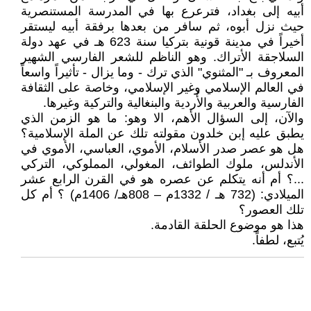
أبيه إلى بغداد، فترعرع بها في المدرسة المستنصرية
حيث نزل أبوه، ثم سافر من بعدها برفقة أبيه ليستقر
أخيراً في مدينة قونية بتركيا سنة 623 هـ في عهد دولة
السلاجقة الأتراك. وهو الناظم للشعر الفارسي الشهير
المعروف بـ "المثنوي" الذي ترك - وما يزال - تأثيراً واسعاً
في العالم الإسلامي وغير الإسلامي، وخاصة على الثقافة
الفارسية والعربية والأُردية والبنغالية والتركية وغيرها.
والآن، إلى السؤال الأهم، الا وهو: ما هو الزمن الذي
يطبق عليه إبن خلدون مقولته تلك عن الملة الإسلامية؟
هل هو عصر صدر الأسلام، الأموي، العباسي، الأموي في
الأندلس، ملوك الطوائف، المغولي، المملوكي، التركي
...؟ أم أنه يتكلم عن عصره هو في القرن الرابع عشر
الميلادي: (732 هـ / 1332م – 808هـ/ 1406م) ؟ أم كل
تلك العصور؟
هذا هو موضوع الحلقة القادمة.
يُتبع، لطفاً.