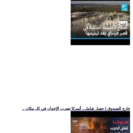
.. خارج الصندوق | حصار شامل.. أميركا تضرب الإخوان في كل مكان