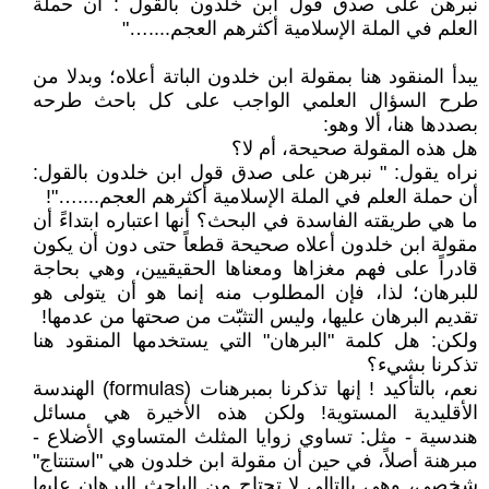
نبرهن على صدق قول ابن خلدون بالقول : أن حملة
العلم في الملة الإسلامية أكثرهم العجم....…"
يبدأ المنقود هنا بمقولة ابن خلدون الباتة أعلاه؛ وبدلا من
طرح السؤال العلمي الواجب على كل باحث طرحه
بصددها هنا، ألا وهو:
هل هذه المقولة صحيحة، أم لا؟
نراه يقول: " نبرهن على صدق قول ابن خلدون بالقول:
أن حملة العلم في الملة الإسلامية أكثرهم العجم....…"!
ما هي طريقته الفاسدة في البحث؟ أنها اعتباره ابتداءً أن
مقولة ابن خلدون أعلاه صحيحة قطعاً حتى دون أن يكون
قادراً على فهم مغزاها ومعناها الحقيقيين، وهي بحاجة
للبرهان؛ لذا، فإن المطلوب منه إنما هو أن يتولى هو
تقديم البرهان عليها، وليس التثبّت من صحتها من عدمها!
ولكن: هل كلمة "البرهان" التي يستخدمها المنقود هنا
تذكرنا بشيء؟
نعم، بالتأكيد ! إنها تذكرنا بمبرهنات (formulas) الهندسة
الأقليدية المستوية! ولكن هذه الأخيرة هي مسائل
هندسية - مثل: تساوي زوايا المثلث المتساوي الأضلاع -
مبرهنة أصلاً، في حين أن مقولة ابن خلدون هي "استنتاج"
شخصي، وهي بالتالي لا تحتاج من الباحث البرهان عليها