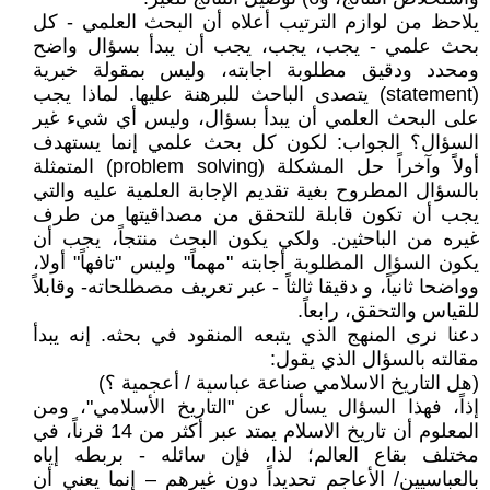
يلاحظ من لوازم الترتيب أعلاه أن البحث العلمي - كل
بحث علمي - يجب، يجب، يجب أن يبدأ بسؤال واضح
ومحدد ودقيق مطلوبة اجابته، وليس بمقولة خبرية
(statement) يتصدى الباحث للبرهنة عليها. لماذا يجب
على البحث العلمي أن يبدأ بسؤال، وليس أي شيء غير
السؤال؟ الجواب: لكون كل بحث علمي إنما يستهدف
أولاً وآخراً حل المشكلة (problem solving) المتمثلة
بالسؤال المطروح بغية تقديم الإجابة العلمية عليه والتي
يجب أن تكون قابلة للتحقق من مصداقيتها من طرف
غيره من الباحثين. ولكي يكون البحث منتجاً، يجب أن
يكون السؤال المطلوبة أجابته "مهماً" وليس "تافهاً" أولا،
وواضحا ثانياً، و دقيقا ثالثاً - عبر تعريف مصطلحاته- وقابلاً
للقياس والتحقق، رابعاً.
دعنا نرى المنهج الذي يتبعه المنقود في بحثه. إنه يبدأ
مقالته بالسؤال الذي يقول:
(هل التاريخ الاسلامي صناعة عباسية / أعجمية ؟)
إذاً، فهذا السؤال يسأل عن "التاريخ الأسلامي"، ومن
المعلوم أن تاريخ الاسلام يمتد عبر أكثر من 14 قرناً، في
مختلف بقاع العالم؛ لذا، فإن سائله - بربطه إياه
بالعباسيين/ الأعاجم تحديداً دون غيرهم – إنما يعني أن