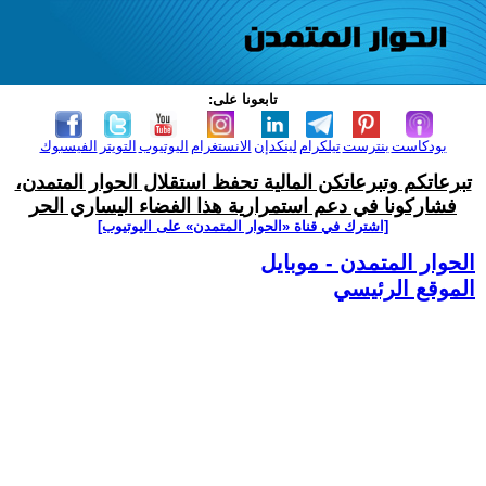
تابعونا على:
بودكاست
بنترست
تيلكرام
لينكدإن
الانستغرام
اليوتيوب
التويتر
الفيسبوك
تبرعاتكم وتبرعاتكن المالية تحفظ استقلال الحوار المتمدن،
فشاركونا في دعم استمرارية هذا الفضاء اليساري الحر
[اشترك في قناة ‫«الحوار المتمدن» على اليوتيوب]
الحوار المتمدن - موبايل
الموقع الرئيسي