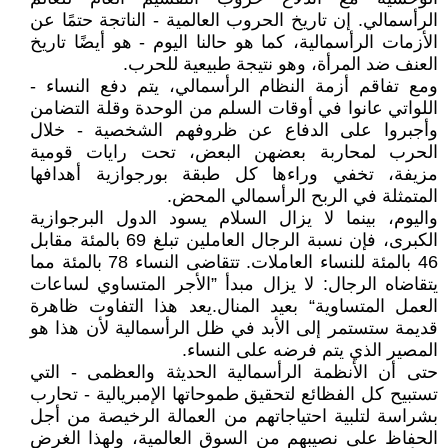
الرأسمالي. إن تاريخ الحروب العالمية - الناتجة حتمًا عن
الأزمات الرأسمالية، كما هو حالنا اليوم - هو أيضًا تاريخ
العنف ضد المرأة، وهو نتيجة طبيعية للحرب.
ومع تفاقم أزمة النظام الرأسمالي، يتم دفع النساء -
اللواتي عانوا في أوقات السلم من الوحدة وقلة التضامن
وأجبروا على الدفاع عن ظروفهم الشخصية - خلال
الحرب لمحاربة بعضهن البعض، تحت رايات قومية
مزيفة، تخفي وراءها كل طبقة بورجوازية أهدافها
المتمثلة في الربح الرأسمالي المحض.
واليوم، بينما لا يزال السلام يسود الدول البرجوازية
الكبرى، فإن نسبة الرجال العاملين تبلغ 69 بالمئة مقابل
46 بالمئة للنساء العاملات. تتقاضى النساء 78 بالمئة مما
يتقاضاه الرجال: لا يزال مبدأ ”الأجر المتساوي لساعات
العمل المتساوية“ بعيد المنال.يعد هذا التفاوت ظاهرة
قديمة ستستمر إلى الأبد في ظل الرأسمالية لأن هذا هو
المصير الذي يتم فرضه على النساء.
حتى أن الأنظمة الرأسمالية الحديثة والعظمى - التي
تستبيح كل الفظائع لتحقيق طموحاتها الإمبريالية - تحارب
بشراسة لتلبية احتياجاتهم من العمالة الرخيصة من أجل
الحفاظ على نصيبهم من السوق العالمية، ولهذا الغرض