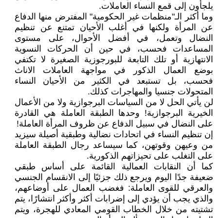
يلجأون إلى قمع النساء العاملات.
وما أكثر الـ"منظمات غير الحكومية" المفترض منها الدفاع
عن المرأة ولكنها في أغلب الأحيان تمتنع عن تنظيم
النضال وتعمل، في أفضل الأحوال، على مستوى
المساعدات فحسب، في حين أن الحركات النسوية
الانتهازية أو تلك التابعة للبورجوزية الصغيرة لا تكتفي
بوضع العمال الذكور في مواجهة العاملات الاناث
فحسب، بل تستبعد في الكثير من الأحيان النساء
المتحولات جنسيا والمهاجرات كذلك.
لن يأتي الحل لا من السياسات البرجوازية ولا من الأعمال
الخيرية البرجوازية! وحدها الطبقة العاملة هي القادرة
على النضال في سبيل الدفاع عن ظروف المرأة العاملة!
إن تنظيم النساء في اتحادات نضالية وطبقية أصيلة سيزيد
من وعيهن وقوتهن، كما سيساعد رجال الطبقة العاملة
على التغلب على تحيزاتهم الذكورية.
كما أن النقابات العمالية القائمة على أساس طبقي
ضعيفة جدًا اليوم ويرجع ذلك جزئيًا إلى الانقسام الجنسي
والعرقي للقوى العاملة: فغضب العمال على أوضاعهم،
والذي يجب أن يؤدي إلى إضرابات أكثر وأكثر انتشارًا، يتم
تشتيته من خلال الخطاب القومي المعادي للهجرة، ويتم