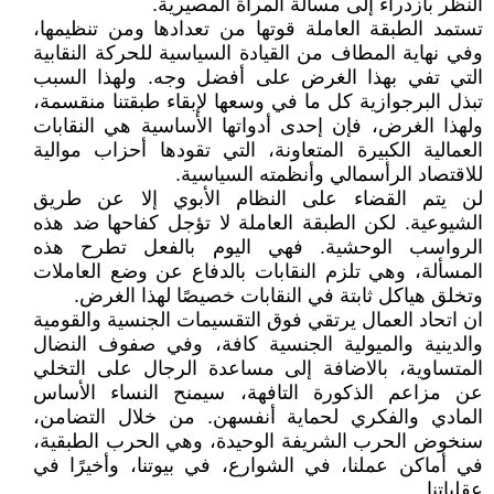
النظر بازدراء إلى مسألة المرأة المصيرية.
تستمد الطبقة العاملة قوتها من تعدادها ومن تنظيمها،
وفي نهاية المطاف من القيادة السياسية للحركة النقابية
التي تفي بهذا الغرض على أفضل وجه. ولهذا السبب
تبذل البرجوازية كل ما في وسعها لإبقاء طبقتنا منقسمة،
ولهذا الغرض، فإن إحدى أدواتها الأساسية هي النقابات
العمالية الكبيرة المتعاونة، التي تقودها أحزاب موالية
للاقتصاد الرأسمالي وأنظمته السياسية.
لن يتم القضاء على النظام الأبوي إلا عن طريق
الشيوعية. لكن الطبقة العاملة لا تؤجل كفاحها ضد هذه
الرواسب الوحشية. فهي اليوم بالفعل تطرح هذه
المسألة، وهي تلزم النقابات بالدفاع عن وضع العاملات
وتخلق هياكل ثابتة في النقابات خصيصًا لهذا الغرض.
ان اتحاد العمال يرتقي فوق التقسيمات الجنسية والقومية
والدينية والميولية الجنسية كافة، وفي صفوف النضال
المتساوية، بالاضافة إلى مساعدة الرجال على التخلي
عن مزاعم الذكورة التافهة، سيمنح النساء الأساس
المادي والفكري لحماية أنفسهن. من خلال التضامن،
سنخوض الحرب الشريفة الوحيدة، وهي الحرب الطبقية،
في أماكن عملنا، في الشوارع، في بيوتنا، وأخيرًا في
عقلياتنا.