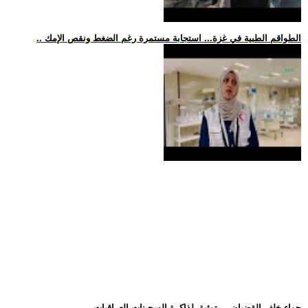
.. الطواقم الطبية في غزة... استجابة مستمرة رغم الضغط ونقص الإمك
.. -حواء خلف القضبان-... توثيق لذاكرة السجينات العراقيات