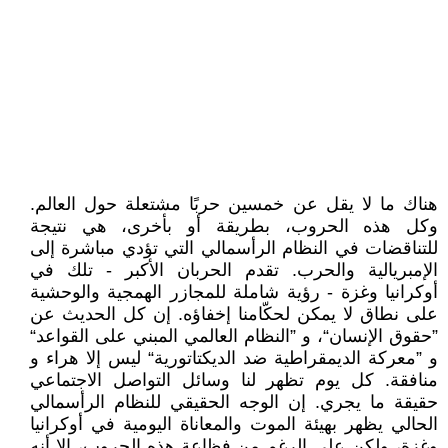
هناك ما لا يقل عن خمسين حربًا مشتعلة حول العالم.
وكل هذه الحروب، بطريقة أو بأخرى، هي نتيجة
للتناقضات في النظام الرأسمالي التي تؤدي مباشرة إلى
الإمبريالية والحرب. تقدم الحربان الأكبر - تلك في
أوكرانيا وغزة - رؤية شاملة للمجازر الهمجية والوحشية
على نطاق لا يمكن لحكّامنا إخفاؤه. إن كل الحديث عن
”حقوق الإنسان“، و ”النظام العالمي المبني على القواعد“
و ”معركة الديمقراطية ضد الديكتاتورية“ ليس إلا هراء و
منافقة. كل يوم تظهر لنا وسائل التواصل الاجتماعي
حقيقة ما يجري. إن الوجه الحقيقي للنظام الرأسمالي
الحالي يظهر بهيئة الموت والمعاناة اليومية في أوكرانيا
وغزة، ولكن على الرغم من فظاعة هذه الحروب، إلا أنه