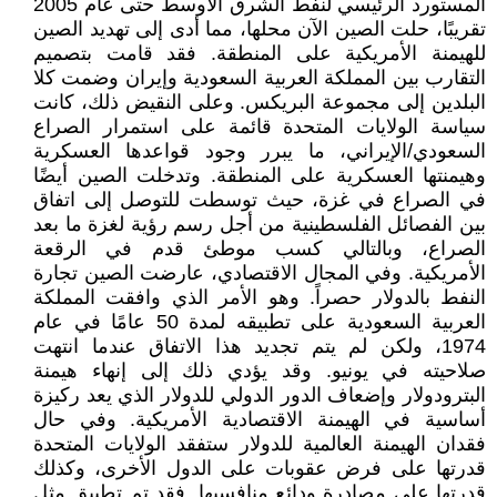
المستورد الرئيسي لنفط الشرق الأوسط حتى عام 2005
تقريبًا، حلت الصين الآن محلها، مما أدى إلى تهديد الصين
للهيمنة الأمريكية على المنطقة. فقد قامت بتصميم
التقارب بين المملكة العربية السعودية وإيران وضمت كلا
البلدين إلى مجموعة البريكس. وعلى النقيض ذلك، كانت
سياسة الولايات المتحدة قائمة على استمرار الصراع
السعودي/الإيراني، ما يبرر وجود قواعدها العسكرية
وهيمنتها العسكرية على المنطقة. وتدخلت الصين أيضًا
في الصراع في غزة، حيث توسطت للتوصل إلى اتفاق
بين الفصائل الفلسطينية من أجل رسم رؤية لغزة ما بعد
الصراع، وبالتالي كسب موطئ قدم في الرقعة
الأمريكية. وفي المجال الاقتصادي، عارضت الصين تجارة
النفط بالدولار حصراً. وهو الأمر الذي وافقت المملكة
العربية السعودية على تطبيقه لمدة 50 عامًا في عام
1974، ولكن لم يتم تجديد هذا الاتفاق عندما انتهت
صلاحيته في يونيو. وقد يؤدي ذلك إلى إنهاء هيمنة
البترودولار وإضعاف الدور الدولي للدولار الذي يعد ركيزة
أساسية في الهيمنة الاقتصادية الأمريكية. وفي حال
فقدان الهيمنة العالمية للدولار ستفقد الولايات المتحدة
قدرتها على فرض عقوبات على الدول الأخرى، وكذلك
قدرتها على مصادرة ودائع منافسيها. فقد تم تطبيق مثل