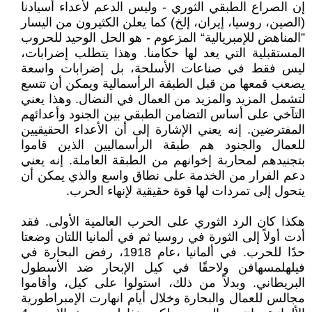
إن الصراع الطبقي الثوري - وليس الدعم لأعداء أسيادنا
(الصين، روسيا، إيران، إلخ) كما يعلن الكثيرون من اليسار
”المناهض للإمبريالية“ المزعوم - هو الحل الوحيد للحروب
المستقبلية التي يعد لها حكامنا. وهذا يتطلب إضرابات،
ليس فقط في صناعات الأسلحة، بل إضرابات واسعة
يصعب قمعها من قبل الطبقة الرأسمالية ويمكن أن تتسع
لتشمل المزيد والمزيد من العمال في النضال. وهذا يعني
التآخي على أساس التضامن الطبقي بين الجنود وأعدائهم
المفترضين. إنه يعني الإشارة إلى أن الأعداء الحقيقيين
للعمال والجنود هم طبقة الرأسماليين الذين قاموا
بتجنيدهم لمحاربة إخوانهم من الطبقة العاملة. إنه يعني
دعم الفرار من الخدمة على نطاق واسع والذي يمكن أن
يتحول إلى تمردات لها قوة حقيقية لإنهاء الحرب.
هكذا كان الرد الثوري على الحرب العالمية الأولى. فقد
أدت أولاً إلى الثورة في روسيا ثم في ألمانيا اللتان وضعتا
حدًا للحرب. في ألمانيا ،عام 1918، رفض البحارة في
فيلهلمسهافن ولاحقًا في كيل الإبحار ضد الأسطول
البريطاني. وبدلاً من ذلك، استولوا على كيل، وأقاموا
مجالس للعمال والبحارة وخلال أيام انهارت الإمبراطورية