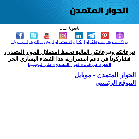
تابعونا على:
بودكاست
بنترست
تيلكرام
لينكدإن
الانستغرام
اليوتيوب
التويتر
الفيسبوك
تبرعاتكم وتبرعاتكن المالية تحفظ استقلال الحوار المتمدن،
فشاركونا في دعم استمرارية هذا الفضاء اليساري الحر
[اشترك في قناة ‫«الحوار المتمدن» على اليوتيوب]
الحوار المتمدن - موبايل
الموقع الرئيسي