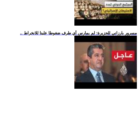
.. مسرور بارزاني للجزيرة: لم يمارس أي طرف ضغوطا علينا للانخراط