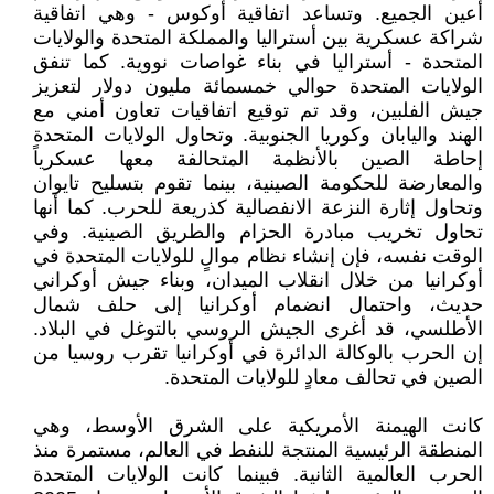
أعين الجميع. وتساعد اتفاقية أوكوس - وهي اتفاقية
شراكة عسكرية بين أستراليا والمملكة المتحدة والولايات
المتحدة - أستراليا في بناء غواصات نووية. كما تنفق
الولايات المتحدة حوالي خمسمائة مليون دولار لتعزيز
جيش الفلبين، وقد تم توقيع اتفاقيات تعاون أمني مع
الهند واليابان وكوريا الجنوبية. وتحاول الولايات المتحدة
إحاطة الصين بالأنظمة المتحالفة معها عسكرياً
والمعارضة للحكومة الصينية، بينما تقوم بتسليح تايوان
وتحاول إثارة النزعة الانفصالية كذريعة للحرب. كما أنها
تحاول تخريب مبادرة الحزام والطريق الصينية. وفي
الوقت نفسه، فإن إنشاء نظام موالٍ للولايات المتحدة في
أوكرانيا من خلال انقلاب الميدان، وبناء جيش أوكراني
حديث، واحتمال انضمام أوكرانيا إلى حلف شمال
الأطلسي، قد أغرى الجيش الروسي بالتوغل في البلاد.
إن الحرب بالوكالة الدائرة في أوكرانيا تقرب روسيا من
الصين في تحالف معادٍ للولايات المتحدة.
كانت الهيمنة الأمريكية على الشرق الأوسط، وهي
المنطقة الرئيسية المنتجة للنفط في العالم، مستمرة منذ
الحرب العالمية الثانية. فبينما كانت الولايات المتحدة