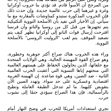
من المرجح أن الأسوأ قادم. قد تؤدي بنا حروب أوكرانيا
وغزة و غيرهما إلى حرب عالمية جديدة. وإن حدث ذلك
فإن الحروب المذكورة ستبدو كمناوشات بالمقارنة مع ما
سيأتي. إن الأخبار التي تفيد بأن الأسلحة النووية التكتيكية
يتم تجهيزها من قبل كل من روسيا والناتو وأن فرنسا
اقترحت إرسال قوات الناتو إلى أوكرانيا تظهر كيف يتم
تصعيد الموقف. يتم لعب "الروليت الروسي" بالأسلحة
النووية.
وراء هذه الحروب هناك صراع أكثر جوهرية وخطورة،
وهو صراع القوة المهيمنة الحالية، وهي الولايات المتحدة
مع حلفائها، الذين يحاولون الحفاظ على هيمنتهم العالمية
التي منحتهم إياها التسوية التي أعقبت الحرب العالمية
الثانية - ضد الصين، وهي قوة صاعدة. إن الهيمنة الغربية
اقتصادية وعسكرية على حد سواء، وتهدد الصين الآن
بتقويض كليهما. ما لم تتدخل الطبقة العاملة وتطيح
بالرأسمالية، فإن هذا الصراع سيؤدي حتمًا إلى نشوب
حرب.
تجري استعدادات أمريكا للحرب في وضح النهار أمام