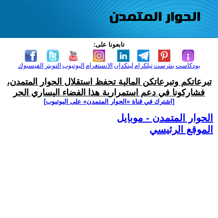
تابعونا على:
بودكاست
بنترست
تيلكرام
لينكدإن
الانستغرام
اليوتيوب
التويتر
الفيسبوك
تبرعاتكم وتبرعاتكن المالية تحفظ استقلال الحوار المتمدن،
فشاركونا في دعم استمرارية هذا الفضاء اليساري الحر
[اشترك في قناة ‫«الحوار المتمدن» على اليوتيوب]
الحوار المتمدن - موبايل
الموقع الرئيسي