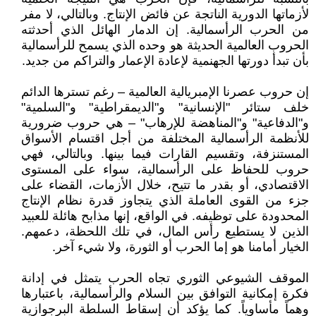
لأزماتها الدورية الناتجة عن فائض الإنتاج. وبالتالي، لا مفر
من الحرب الرأسمالية. إن الدمار الهائل الذي أحدثته
الحروب العالمية الحديثة هو وحده الذي يسمح للرأسمالية
بأن تبدأ دورتها الجهنمية لإعادة الإعمار والتراكم من جديد.
إن حروب عصرنا الإمبريالية العالمية – رغم تسترها الدائم
خلف ستائر "الإنسانية" و"الديمقراطية" و"السلمية"
و"الدفاعية" و"المناهضة للإرهاب" – هي حروب ضرورية
للأنظمة الرأسمالية المختلفة من أجل اقتسام الأسواق
المستنزفة، وتقسيم القارات فيما بينها. وبالتالي، فهي
حروب للحفاظ على الرأسمالية، سواء على المستوى
الاقتصادي، أو بقدر ما تتيح، خلال الأزمات، القضاء على
جزء من القوى العاملة الذي يتجاوز قدرة نظام الإنتاج
المحدودة على توظيفه. في الواقع، إنها مذابح هائلة للعبيد
الذين لا يستطيع رأس المال، في تلك اللحظة، دعمهم.
الخيار أمامنا هو إما الحرب أو الثورة، ولا شيء آخر.
الموقف الشيوعي الثوري تجاه الحرب يتمثل في إدانة
فكرة إمكانية التوافق بين السلام والرأسمالية، باعتبارها
وهماً مأساوياً. كما يؤكد أن إسقاط السلطة البرجوازية