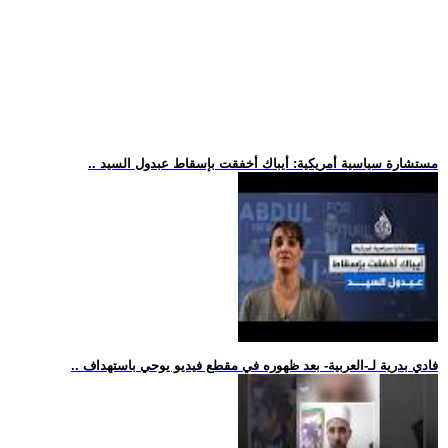
.. مستشارة سياسية أمريكية: أيباك أخفقت بإسقاط عبدول السيد
.. فادي بدرية لـ-العربية- بعد ظهوره في مقطع فيديو يوحي باستهداف