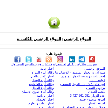
الموقع الرئيسي
الموقع الرئيسي للكاتب-ة
|
تابعونا على:
بنترست
تيلكرام
لينكدإن
الانستغرام
RSS
اليوتيوب
التويتر
الفيسبوك
الموقع الرئيسي
أخبار عامة
هيئة ادارة الحوار المتمدن - للإتصال بنا
وكالة أنباء المرأة
إحصائيات مؤسسة الحوار المتمدن
اخبار الأدب والفن
قواعد النشر
وكالة أنباء اليسار
ابرز كتاب / كاتبات الحوار المتمدن
وكالة أنباء العلمانية
يوتيوب التمدن
وكالة أنباء العمال
مكتبة التمدن
وكالة أنباء حقوق الإنسان
عدد الزوار: 3,427,861,951
اخبار الرياضة
اضافة موضوع جديد
اخبار الاقتصاد
اضافة الاخبار
اخبار الطب والعلوم
حملات الحوار المتمدن التضامنية
اخبار التمدن