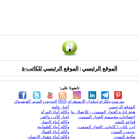
الموقع الرئيسي
الموقع الرئيسي للكاتب-ة
|
تابعونا على:
بنترست
تيلكرام
لينكدإن
الانستغرام
RSS
اليوتيوب
التويتر
الفيسبوك
الموقع الرئيسي
أخبار عامة
هيئة ادارة الحوار المتمدن - للإتصال بنا
وكالة أنباء المرأة
إحصائيات مؤسسة الحوار المتمدن
اخبار الأدب والفن
قواعد النشر
وكالة أنباء اليسار
ابرز كتاب / كاتبات الحوار المتمدن
وكالة أنباء العلمانية
يوتيوب التمدن
وكالة أنباء العمال
مكتبة التمدن
وكالة أنباء حقوق الإنسان