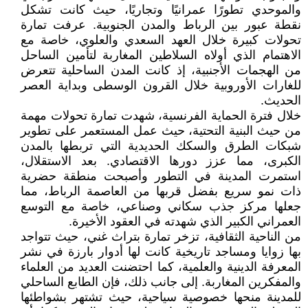
والموحدي تطورًا عمرانيًا وتجاريًا، حيث كانت تشكل
نقطة عبور بين الرباط والمدن الجنوبية. عرفت تمارة
تحولات كبيرة خلال العهد السعدي والعلوي، خاصة مع
الاهتمام الذي أولاه السلاطين المغاربة لتأمين الساحل
من الهجمات الأجنبية، إذ كانت المدن الساحلية تتعرض
للغارات الأوروبية خلال القرون الوسطى وبداية العصر
الحديث.
خلال فترة الحماية الفرنسية، شهدت تمارة تحولات مهمة
من حيث البنية التحتية، حيث عمل المستعمر على تطوير
شبكات الطرق والسكك الحديدية التي تربطها بالمدن
الكبرى، مما عزز دورها الاقتصادي. بعد الاستقلال،
استمرت المدينة في التطور وأصبحت منطقة حضرية
ذات نمو سريع بفضل قربها من العاصمة الرباط، مما
جعلها مركز جذب سكاني وصناعي، خاصة مع التوسع
العمراني الكبير الذي شهدته في العقود الأخيرة.
من الناحية الثقافية، تزخر تمارة بتراث غني، حيث تتواجد
بها زوايا ومساجد تاريخية كانت لها أدوار بارزة في نشر
المعرفة الدينية والعلمية، كما احتضنت العديد من العلماء
والمفكرين المغاربة. إلى جانب ذلك، فإن الطابع الساحلي
للمدينة منحها خصوصية سياحية، حيث تشتهر بشواطئها