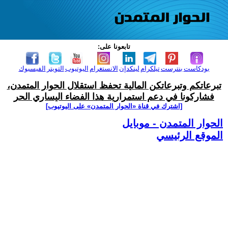
تابعونا على:
بودكاست
بنترست
تيلكرام
لينكدإن
الانستغرام
اليوتيوب
التويتر
الفيسبوك
تبرعاتكم وتبرعاتكن المالية تحفظ استقلال الحوار المتمدن،
فشاركونا في دعم استمرارية هذا الفضاء اليساري الحر
[اشترك في قناة ‫«الحوار المتمدن» على اليوتيوب]
الحوار المتمدن - موبايل
الموقع الرئيسي