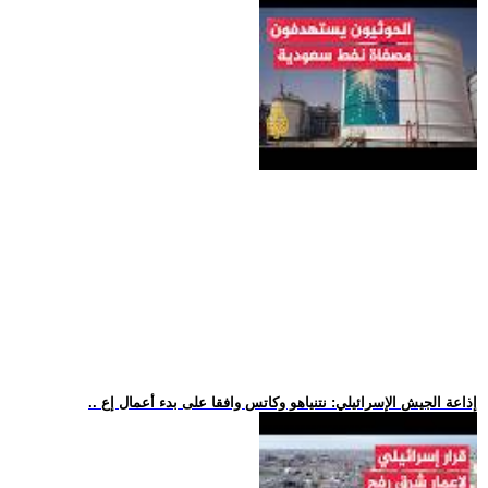
.. إذاعة الجيش الإسرائيلي: نتنياهو وكاتس وافقا على بدء أعمال إع