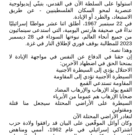
استولوا على السلطة الآن في القدس، بتبنّي إيديولوجية
عنصرية لمحو السكان الفلسطينيين - عن طريق
الاستبعاد، والطرد أو الإبادة.
في 22 سبتمبر 1967، أطلق اثنا عشر مواطنًا إسرائيليًا
نداءً في صحيفة هآرتس اليومية، التي استدعى سينمائيون
من جميع أنحاء العالم، نبوءتها السوداء في 28 ديسمبر
2023 للمطالبة بوقف فوري لإطلاق النار في غزة.
وهذا نصه:
إن حقنا في الدفاع عن النفس في مواجهة الإبادة لا
يمنحنا الحق في اضطهاد الآخرين:
الاحتلال يؤدي إلى السيطرة الأجنبية
السيطرة الأجنبية تؤدي إلى المقاومة
المقاومة تستدعي القمع
القمع يولد الإرهاب والإرهاب المضاد
ضحايا الإرهاب هم عموما من الأبرياء
السيطرة على الأراضي المحتلة سيجعل منا قتلة
ومقتولين
لنغادر الأراضي المحتلة الآن
وكان أوائل الموقّعين على البيان قد رافقوا ولادة حزب
اشتراكي إسرائيلي في عام 1962، أممي ومناهض