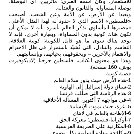
للاستعمار. وكان اسمه العبري: ماتزبين، أي البوصلة.
بوصلة المساواة، والقانون والعدالة.
وبعيدا عن الأرض، عن الأمة وعن الشعب، أصبحت
«فلسطين» الاسم الذي لا حدود له لهذا المثل الأعلى.
فمصيرها المأساوي يذكِّر العالم بأسره بأنه لا يمكن أن
تكون هناك كونية بدون المساواة، وبعبارة أخرى، فإنه لا
يوجد هناك سوى ما هو قابل للكوننة: كونية العلاقة،
التقاسم والتبادل، التي تُشيّد باستمرار في ظل الاحترام
والاهتمام بالآخرين – وبحقوقهم، بحياتهم، وبإنسانيتهم.
وهذا هو محتوى الكتاب، فلسطين جرحنا (لاديكوفيرت
بوش، 160 صفحة):
قضية كونية
1-هذه الأرض حيث يدور سلام العالم
2-سباق دولة إسرائيل إلى الهاوية
3-هذه الرئاسة التي ضلّلت فرنسا
4-في مواجهة 7 أكتوبر، المسألة الأخلاقية
5- غزة، حيث تموت الإنسانية
6-الإطاحة بالعالم في لاهاي
7-أوكرانيا-فلسطين: معركة الحق
8-المكارثية على الطريقة الفرنسية
9-مكافحة معادة السامية بكل وضوح