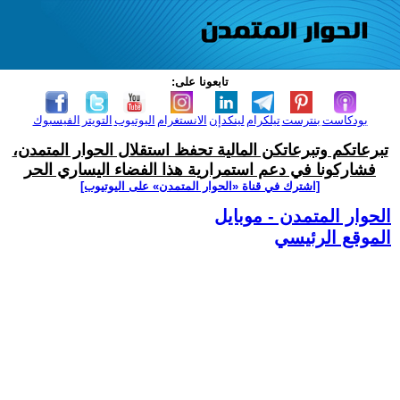
تابعونا على:
بودكاست
بنترست
تيلكرام
لينكدإن
الانستغرام
اليوتيوب
التويتر
الفيسبوك
تبرعاتكم وتبرعاتكن المالية تحفظ استقلال الحوار المتمدن،
فشاركونا في دعم استمرارية هذا الفضاء اليساري الحر
[اشترك في قناة ‫«الحوار المتمدن» على اليوتيوب]
الحوار المتمدن - موبايل
الموقع الرئيسي