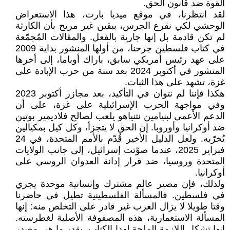
القوة ضد قانون الحق.
لقد انتظرنا، في موقع ميديا بارت، هذا الاستعراض
الوحشي لكي نقرع الجرس، بيقين غير مريح بأن الكارثة
لم تكن قادمة بل إنها جارية بالفعل. والمقالات المُجمّعة
في كتاب فلسطين جرحنا، من أولها المنشور بداية 2009
على عهد رئيس أمريكي سابق، باراك أوباما، إلى أخرها
المنشور في أكتوبر 2024 بعد سنة من حرب الإبادة على
غزة، تشهد على هذا الثبات.
هكذا فإننا لم نتوان في التأكيد، بعد مجازر أكتوبر 2023
وفي مواجهة الحرب الإسرائيلية على غزة، على أن
الدعم الأعمى لبنيامين نتنياهو يلعب لصالح فلاديمير بوتين
ضد أوكرانيا وأوروبا. إن الحق لا يتجزأ، وكل كيل بمكيالين
يُخرّبه. ولعل الدليل الأخير قُدّم بالأمم المتحدة، في 24
فبراير 2025، عندما صوّتت إسرائيل، إلى جانب الولايات
المتحدة وروسيا، ضد قرار إدانة العدوان الروسي على
أوكرانيا.
ولذلك، فإن مصير عالم مشترك وإنسانية موحدة يجري
في فلسطين. فالمسألة الفلسطينية تطيل في حاضرنا
وقتا طويلا لا يزال الغرب غير قادر على التخلص منه: إنها
المسألة الاستعمارية، هذه المصفوفة الأصلية لغطرسته.
إنها تشكل اللازمة الملحة لهذا الكتاب، بقدر ما هي مصدر