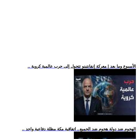
.. الأسبوع وما بعد | معركة إنفانتينو تتحول إلى حرب عالمية كروية
.. الهجوم ضد دولة هجوم ضد الجميع.. اتفاقية مكة مظلة دفاعية واحد