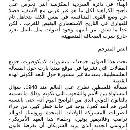
البقاء في دائرة السردية المكرّسة التي تحرص على
تأجيج الكراهية لكل ما هو غير غربي مع الأسف، فضلا
عن وضع القوى المتنافسة في نفس الكفة بتجاهل تام
للفوارق في التاريخ الاستعماري البغيض للغرب. . لكن
عدا ما سبق، من المهم وجود أصوات مثل بلينيل تغرد
خارج سرب الصحافة المتصهينة.
النص المترجم
تحت هذا العنوان، جمعتُ، لمنشورات لاديكوفيرت، جميع
المقالات التي نشرتها في موقع ميديا بارت حول المسألة
الفلسطينية، بمقدمة غير منشورة حول البعد الكوني لهذه
القضية.
مسألة فلسطين تطرح على العالم منذ 1948، سؤال
المساواة بين الأمم والشعوب التي تكونه. وذلك ما نسميه
بالقانون الدولي الذي من الواضح اليوم أنه، حتى بالنسبة
لمن هم أشد كفرا، بوجد في حالة خطر كبير، من جراء
الضربات المشتركة للولايات المتحدة وروسيا، لدونالد
ترامب وفلاديمير بوتين، وحلفاء هذا العهد الأمريكي-
الروسي الجديد الذي يريد الشريكان أن يفرضا قانون