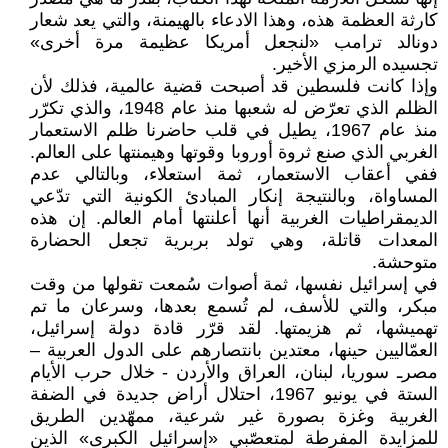
كارثة العظمة هذه، وهذا الادعاء بالهيمنة، والتي يعد شعار
دونالد ترامب «لنجعل أمريكا عظيمة مرة أخرى»
تجسيده الرمزي الأخير.
وإذا كانت فلسطين قد أصبحت قضية عالمية، فذلك لأن
الظلم الذي تعرّض له شعبها منذ عام 1948، والذي تكرّر
منذ عام 1967، يطيل في قلب حاضرنا ظلم الاستعمار
الغربي الذي صنع ثروة أوروبا وقوتها وهيمنتها على العالم.
ففي أعقاب الاستعمار، ثمة استعلاء، وبالتالي عدم
المساواة، وبالنتيجة إنكار المبادئ الكونية التي تدّعي
الديمقراطيات الغربية أنها أعلنتها أمام العالم. إن هذه
المعدات قاتلة، وهي تولد بربرية تجعل الحضارة
متوحشة.
في إسرائيل نفسها، ثمة أصوات سُمعت تقولها من وقت
مبكر، والتي للأسف، لم تُسمع بعدها، وسرعان ما تم
تهميشها، ثم هزيمتها. لقد قرّر قادة دولة إسرائيل،
العمّاليين حينها، معتدين بانتصارهم على الدول العربية –
مصرـ سوريا، لبنان، العراق والأردن - خلال حرب الأيام
الستة في يونيو 1967، احتلال أراض جديدة في الضفة
الغربية وغزة بصورة غير شرعية، ممهّدين الطريق
للمزايدة المفرطة لمتعصّبي «إسرائيل الكبرى» الذين