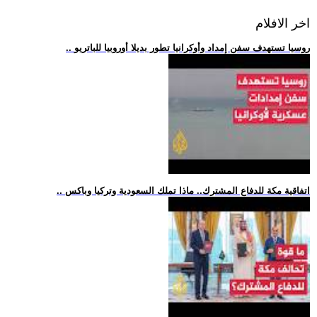
اخر الافلام
.. روسيا تستهدف سفن إمداد وأوكرانيا تطور بديلا أوروبيا للباتريو
.. اتفاقية مكة للدفاع المشترك.. ماذا تملك السعودية وتركيا وباكس