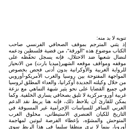
تنويه لا بد منه:
إذ يثني المترجم بموقف الصحافي الفرنسي صاحب
الكتاب موضوع هذه "الورقة"، من قضية فلسطين ودعمه
لنضال شعبها ضد الاحتلال، فإنه يسجل تحفّظه على
موقفه ومواقف موقعه الشهير(ميديا بارت) من الانحياز
للرواية الغربية والأوكرانية بدون أدنى فحص بخصوص
المواجهة المفتوحة بين روسيا والغرب الأمريكو-أوروبي
من خلال وكيلته الجديدة أوكرانيا، والعداء المطلق لروسيا
في جميع القضايا على نحو يثير شبهة التماهي مع نزعة
غربية أورو-مركزية لا تليق بصحافي يساري الخلفية. وكما
يمكن للقارئ أن يلاحظ ذلك، فإنه هنا يربط نقد الدعم
الغربي السافر للسياسات الإجرامية غير المسبوقة في
التاريخ للكيان العنصري الاستيطاني، مخلوق الغرب
المتوحش والمشوّه، بإعطاء الفرصة لبوتين لمهاجمة
أوروبا، بينما لا نرى منطقا سليما في هذا الربط سوى