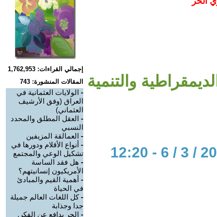
ي الحر
إجمالي القراءات: 1,762,953
ديمقراطية والتنمية
المقالات المنشورة: 743
-
الولايات العثمانية في
العراق (وفق الأرشيف
العثماني)
-
العقل المطلق والمحدد
النسبي
-
العمالقة المزيفين
-
أنواع الأقلام ودورها في
تشكيل الوعي والمجتمع
-
هل فقد الساسة
الأمريكيون إنسانيتهم؟
-
أهمية القيم والمبادئ
في الحياة
-
كل اللغات العالم جميلة
جدا وجذابة
-
الحر يدافع عن الفكر.