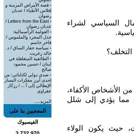
-
قصة الأمراض المزمنة و
إفلاس الأطباء / عدنان
رضوان
ال السياسي لشراء
-
Letters from the East /
عدنان رضوان
اسية.
-
العولمة الرأسمالية:
جدل المجرد والملموس /
فاخر جاسم
-
سياسة حفار الساق / د.
 التخلف؟
خالد زغريت
-
الطائفية المتغلغلة في
لبنان / حسين محمود
صالح
-
صدى دولي لكتاباتي: من
إحدى أبرز مفكرات اليسار
الإيطالي إلى أ ... / رزكار
ً من الأشخاص الأكفاء،
عقراوي
ة، مما يؤدي إلى شلل
المزيد.....
المعجبين بنا على
الفيسبوك
، حيث يكون الولاء
3,732,970