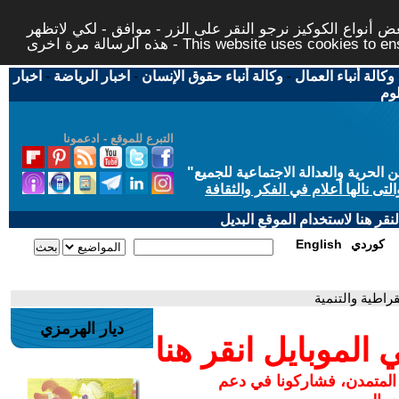
 أنواع الكوكيز نرجو النقر على الزر - موافق - لكي لاتظهر
This website uses cookies to ensure you ge
وكالة أنباء العمال
-
وكالة أنباء حقوق الإنسان
-
اخبار الرياضة
-
اخبار
لوم
التبرع للموقع - ادعمونا
حرية والعدالة الاجتماعية للجميع
"
تى نالها أعلام في الفكر والثقافة
قر هنا لاستخدام الموقع البديل
كوردي
English
راطية والتنمية
ديار الهرمزي
لموبايل انقر هنا
 المتمدن، فشاركونا في دعم