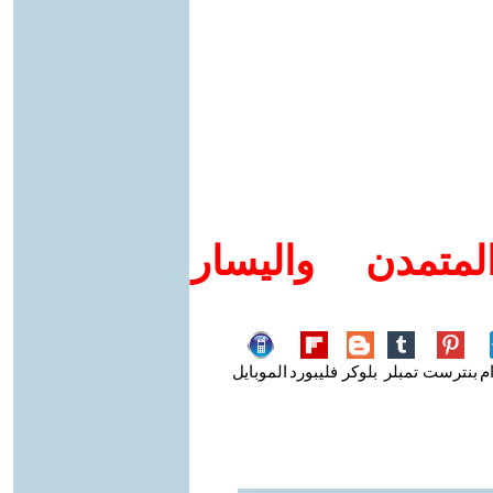
متمدن واليسار
م
بنترست
تمبلر
بلوكر
فليبورد
الموبايل