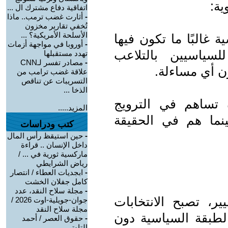
اتفاقية دفاع مشترك ال ...
-
أثارت غضب ترمب.. ماذا
تُخفي تقارير مخزون
الأسلحة الأمريكية؟ ...
 غالبًا ما تكون فيها
-
أوروبا في مواجهة أزمات
سياسيين بالتلاعب
تهدد مستقبلها
-
مصادر تفسر لـCNN
ون أي مساءلة.
علاقة غضب ترامب من
التسريبات عن تناقص
الذخا ...
 تساهم في الترويج
المزيد.....
بينما هم في الحقيقة
كتب ودراسات
-
حين استيقظ رأس المال
داخل الإنسان .. قراءة
ماركسية ثورية في ... /
رياض الشرايطي
-
ابجديات العطاء / انتصار
كامل جفلان الخشت
-
مجلة سلاح النقد، عدد
ر، تصبح الانتخابات
جوان-جويلية-اوت 2026 /
مجلة سلاح النقد
لطبقة السياسية دون
-
حقوق العصر / أحمد
التاوتي