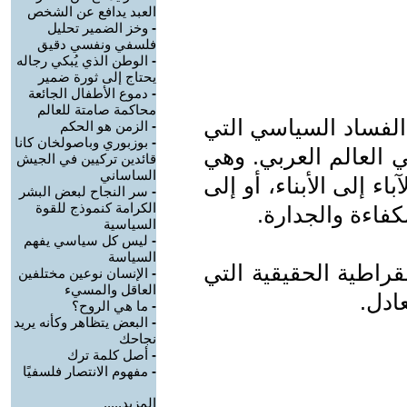
العبد يدافع عن الشخص
-
وخز الضمير تحليل
فلسفي ونفسي دقيق
-
الوطن الذي يُبكي رجاله
يحتاج إلى ثورة ضمير
-
دموع الأطفال الجائعة
محاكمة صامتة للعالم
 الفساد السياسي التي
-
الزمن هو الحكم
-
بوزبوري وباصولخان كانا
ي العالم العربي. وهي
قائدين تركيين في الجيش
الساساني
ء إلى الأبناء، أو إلى
-
سر النجاح لبعض البشر
الكرامة كنموذج للقوة
فاءة والجدارة.
السياسية
-
ليس كل سياسي يفهم
السياسة
راطية الحقيقية التي
-
الإنسان نوعين مختلفين
العاقل والمسيء
ادل.
-
ما هي الروح؟
-
البعض يتظاهر وكأنه يريد
نجاحك
-
أصل كلمة ترك
-
مفهوم الانتصار فلسفيًا
المزيد.....