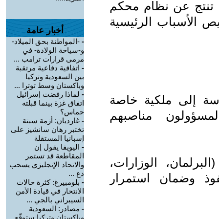
ل تنتج عن نظام محكم
خيص الأسباب الرئيسية
أخبار عامة
-
-المواطنة بحق الميلاد-
و-سياحة الولادة- في
مرمى قرارات ترامب ...
-
اتفاقية دفاعية مرتقبة
بين السعودية وتركيا
وباكستان وسط توترا ...
-
لماذا رفضت إسرائيل
سة إلى ملكية خاصة
اتفاق غزة بينما قبلته
حماس؟
لمسؤولون مناصبهم
-
غارديان: أزمة سبتة
تختبر رهان سانشيز على
إسبانيا المستقلة
-
اليويفا يقول إن
المقاطعة قد تستمر
لبرلمان، الوزارات،
والاتحاد الإنجليزي يسحب
دع ...
نفوذ وضمان استمرار
-
بلومبيرغ: كثرة حالات
الانتحار في قيادة الأمن
السيبراني بالجي ...
-
مصادر: السعودية
وباكستان وتركيا ستوقّع