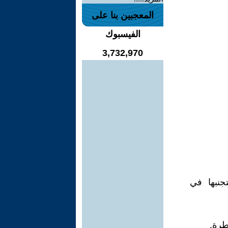
المعجبين بنا على
الفيسبوك
3,732,970
جنبها في
طرة.