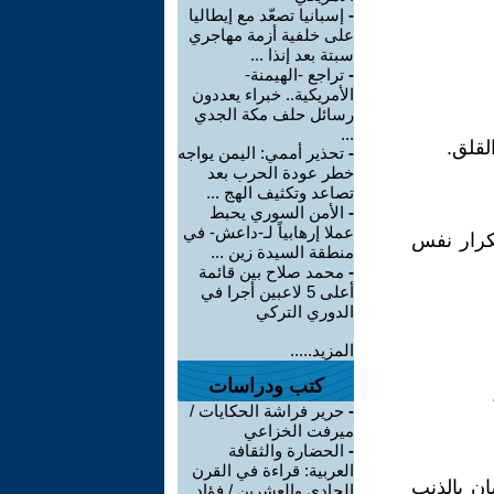
-
إسبانيا تصعّد مع إيطاليا
على خلفية أزمة مهاجري
سبتة بعد إنذا ...
-
تراجع -الهيمنة-
الأمريكية.. خبراء يعددون
رسائل حلف مكة الجدي
...
لقلق.
-
تحذير أممي: اليمن يواجه
خطر عودة الحرب بعد
تصاعد وتكثيف الهج ...
-
الأمن السوري يحبط
عملا إرهابياً لـ-داعش- في
كرار نفس
منطقة السيدة زين ...
-
محمد صلاح بين قائمة
أعلى 5 لاعبين أجرا في
الدوري التركي
المزيد.....
كتب ودراسات
-
حرير فراشة الحكايات /
ميرفت الخزاعي
-
الحضارة والثقافة
العربية: قراءة في القرن
ان بالذنب
الحادي والعشرين / فؤاد