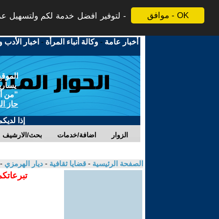
موافق - OK
لتوفير افضل خدمة لكم ولتسهيل عملي
أخبار عامة
-
وكالة أنباء المرأة
-
اخبار الأدب و
الموقع
يسارية
"من أج
حاز ال
إذا لديك
الزوار
اضافة/خدمات
بحث/الارشيف
الصفحة الرئيسية
-
قضايا ثقافية
-
ديار الهرمزي
-
تبرعاتكم