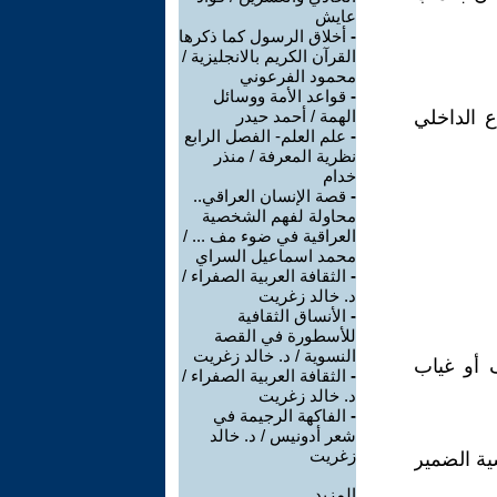
عايش
-
أخلاق الرسول كما ذكرها
القرآن الكريم بالانجليزية /
محمود الفرعوني
-
قواعد الأمة ووسائل
 الداخلي
الهمة / أحمد حيدر
-
علم العلم- الفصل الرابع
نظرية المعرفة / منذر
خدام
-
قصة الإنسان العراقي..
محاولة لفهم الشخصية
العراقية في ضوء مف ... /
محمد اسماعيل السراي
-
الثقافة العربية الصفراء /
د. خالد زغريت
-
الأنساق الثقافية
للأسطورة في القصة
النسوية / د. خالد زغريت
 أو غياب
-
الثقافة العربية الصفراء /
د. خالد زغريت
-
الفاكهة الرجيمة في
شعر أدونيس / د. خالد
زغريت
ية الضمير
المزيد.....