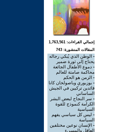
إجمالي القراءات: 1,763,561
المقالات المنشورة: 743
-
الوطن الذي يُبكي رجاله
يحتاج إلى ثورة ضمير
-
دموع الأطفال الجائعة
محاكمة صامتة للعالم
-
الزمن هو الحكم
-
بوزبوري وباصولخان كانا
قائدين تركيين في الجيش
الساساني
-
سر النجاح لبعض البشر
الكرامة كنموذج للقوة
السياسية
-
ليس كل سياسي يفهم
السياسة
-
الإنسان نوعين مختلفين
العاقل والمسيء