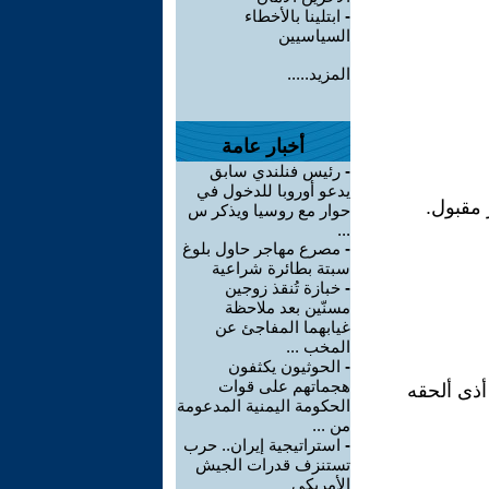
-
ابتلينا بالأخطاء
السياسيين
المزيد.....
أخبار عامة
-
رئيس فنلندي سابق
يدعو أوروبا للدخول في
 مقبول.
حوار مع روسيا ويذكر س
...
-
مصرع مهاجر حاول بلوغ
سبتة بطائرة شراعية
-
خبازة تُنقذ زوجين
مسنّين بعد ملاحظة
غيابهما المفاجئ عن
المخب ...
-
الحوثيون يكثفون
هجماتهم على قوات
أذى ألحقه
الحكومة اليمنية المدعومة
من ...
-
استراتيجية إيران.. حرب
تستنزف قدرات الجيش
الأمريكي