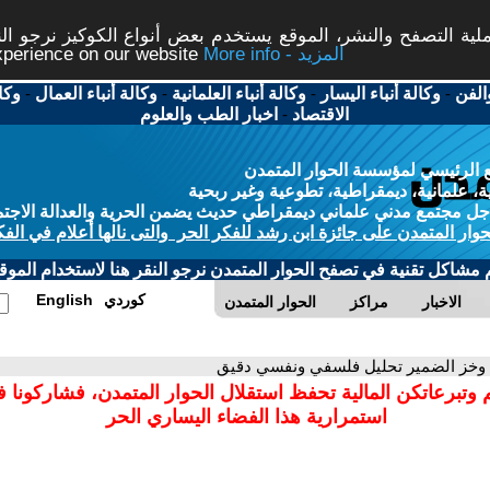
ة التصفح والنشر، الموقع يستخدم بعض أنواع الكوكيز نرجو النق
More info - المزيد
experience on our website
الفن
-
وكالة أنباء اليسار
-
وكالة أنباء العلمانية
-
وكالة أنباء العمال
-
وكا
الاقتصاد
-
اخبار الطب والعلوم
 الرئيسي لمؤسسة الحوار المتمدن
، علمانية، ديمقراطية، تطوعية وغير ربحية
ل مجتمع مدني علماني ديمقراطي حديث يضمن الحرية والعدالة الاجتم
حوار المتمدن على جائزة ابن رشد للفكر الحر والتى نالها أعلام في الفك
م مشاكل تقنية في تصفح الحوار المتمدن نرجو النقر هنا لاستخدام الموقع
كوردي
English
الاخبار
مراكز
الحوار المتمدن
 وخز الضمير تحليل فلسفي ونفسي دقيق
 وتبرعاتكن المالية تحفظ استقلال الحوار المتمدن، فشاركونا 
استمرارية هذا الفضاء اليساري الحر