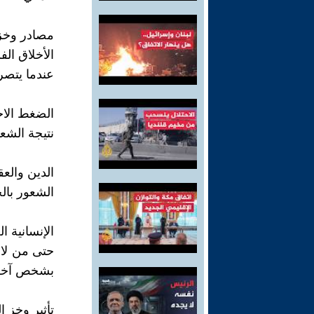
مصادر وخز 
الأخلاق الف
عندما يتص
الضغط الاج
نتيجة الشعو
الدين والعق
الشعور بالخ
الإنسانية ال
حتى من لا 
بشخص آخر
تأثير وخز ا