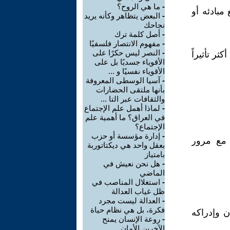
-
ما هي الروح؟
مبادئه أو
-
البعض يتظاهر وكأنه يريد
نجاحك
-
أصل كلمة ترك
-
مفهوم الانتصار فلسفيًا
-
النصر ليس حكرًا على
ر تأثيراً
الأقوياء جسديًا بل على
الأقوياء نفسيًا و ...
-
آسيا الوسطى المعروفة
بأنها ملتقى الحضارات
والثقافات عبر التا ...
-
لماذا أهمل علم الإجتماع
في العراق؟ ما أهمية علم
الإجتماع؟
-
إدارة مؤسسة أو حزب
 مع مرور
بعقل واحد هي ديكتاتوربة
بامتياز
-
هل نحن نعيش في
الماضي
-
استغلال المناصب في
ظل غياب العدالة
-
العدالة ليست مجرد
فكرة، بل هي نظام حياة
ن وإدراكه
-
روعة الإنسان يمنح
الآخرين الأمان