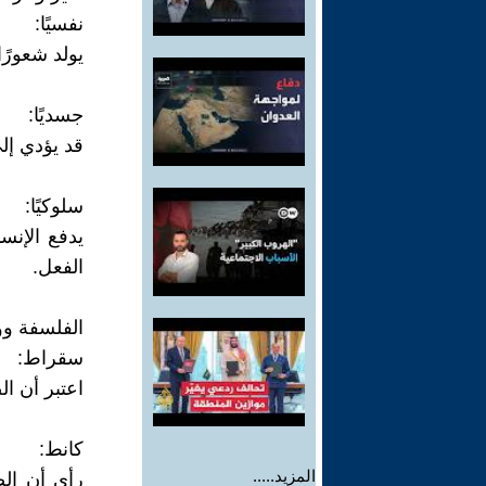
نفسيًا:
يولد شعورًا
جسديًا:
قد يؤدي إل
سلوكيًا:
يدفع الإن
الفعل.
الفلسفة وو
سقراط:
اعتبر أن ا
كانط:
المزيد.....
رأى أن الض