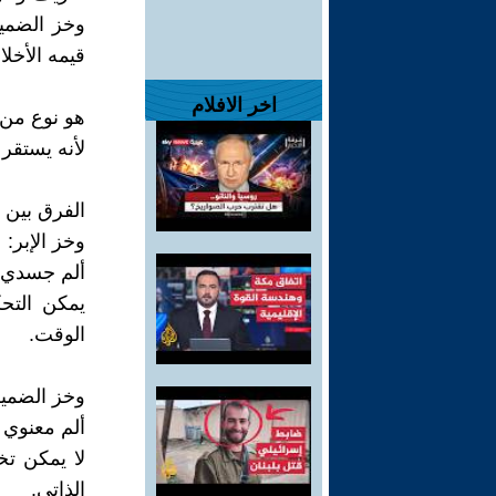
وخز الضمير
قيمه الأخلا
اخر الافلام
هو نوع من ا
لأنه يستقر
الفرق بين 
وخز الإبر:
ألم جسدي ح
يمكن التح
الوقت.
وخز الضمير
ألم معنوي 
لا يمكن تخ
الذاتي.