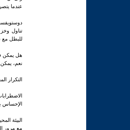
عندما يتصر
دوستويفس
تناول وخز 
للبطل مع ن
هل يمكن ف
نعم، يمكن أ
التكرار ال
الاضطرابا
الإحساس با
البيئة الم
مع مرور ال