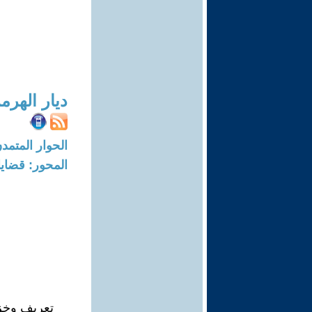
ديار الهرم
الحوار المتمدن-العدد: 8244 - 5
المحور: قضايا 
تعريف وخز 