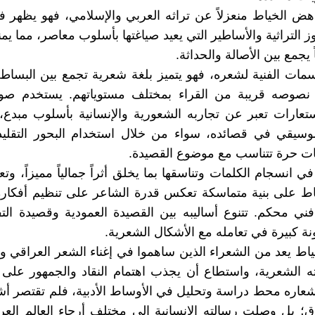
هض الخياط منعزلاً عن تراثه العربي والإسلامي، فهو يظهر 
وز التراثية والأساطير التي يعيد صياغتها بأسلوب معاصر، مما ي
ً يجمع بين الأصالة والحداثة.
لسمات الفنية لشعره، فهو يتميز بلغة شعرية تجمع بين البساط
نصوصه قريبة من القراء بمختلف مستوياتهم. يستخدم صور
تعارات تعبر عن تجاربه الشعورية والإنسانية بأسلوب مبدع،
لموسيقي في قصائده، سواء من خلال استخدام البحور التقلي
ات حرة تتناسب مع موضوع القصيدة.
 انسجام الكلمات وتناسقها بما يخلق أثراً جمالياً مميزاً، وتع
ط على بنية متماسكة تعكس قدرة الشاعر على تنظيم أفكاره 
ي محكم. تتنوع أساليبه بين القصيدة العمودية وقصيدة التف
 كبيرة في تعامله مع الأشكال الشعرية.
اط يعد من الشعراء الذين ساهموا في إغناء الشعر العراقي وإ
ه الشعرية، واستطاع أن يجذب اهتمام النقاد والجمهور على
عاره محط دراسة وتحليل في الأوساط الأدبية، فلم تقتصر أ
ق؛ بل وصلت رسالته الإنسانية إلى مختلف أرجاء العالم الع