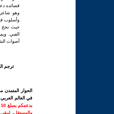
قصائده دعو
وهو شاعر 
وأسلوب فني
حيث نجح في
الفني. ويم
أصوات الشع
ترجم ال
الحوار المتمدن م
في العالم العربي
ب
والمستقل، ليبقى ص