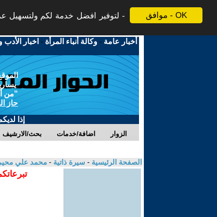
موافق - OK
لتوفير افضل خدمة لكم ولتسهيل عملي
أخبار عامة
-
وكالة أنباء المرأة
-
اخبار الأدب و
الموقع
يسارية
"من أج
حاز ال
إذا لديك
الزوار
اضافة/خدمات
بحث/الارشيف
الصفحة الرئيسية
-
سيرة ذاتية
-
محمد علي محيي
تبرعاتكم