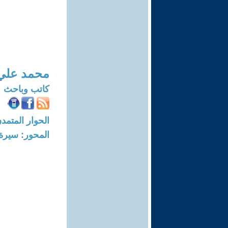
محمد علي 
كاتب وباحث
الحوار المتمدن-العدد: 8273 - 5
المحور: سيرة 