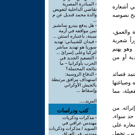
-
المبادرة المصرية
في أشعاره
تقاضي الداخلية لتعويض
منح نصوصه
والدة محمد قنديل عن م
...
-
هل يدفع بيدرو سانشيز
ثمن مواقفه في أزمة
ة والعمق،
سبتة، باعتباره استثن ...
اً شعرية
-
فيدان للشيباني: تهديد
سوريا هو تهديد مباشر
 وهو يهتم
لتركيا وعلى إسرائ ...
دية أو من
-
التصعيد الجديد في
الحرب بأوكرانيا – ما
نتائجه المحتملة؟
تمد قصائد
-
الدفاع الروسية:
استهداف مرافق مرتبطة
وصياغتها
بالجيش الأوكراني
وإسقاط ...
عيلة، مما
المزيد.....
ثرائه. من
كتب ودراسات
 حد سواء،
-
مذكرات وذكريات
مهندس عراقي في
شعاره على
السويد / مذكرات وذكريات
ربي. تحمل
مهندس في العراق