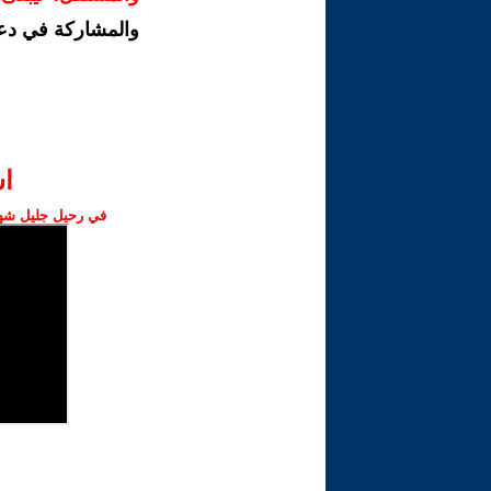
والمشاركة في دع
ا‫
في رحيل جليل شهبا