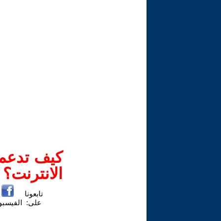
كيف تدعم-
الانترنت؟
تابعونا
على:
الفيسب