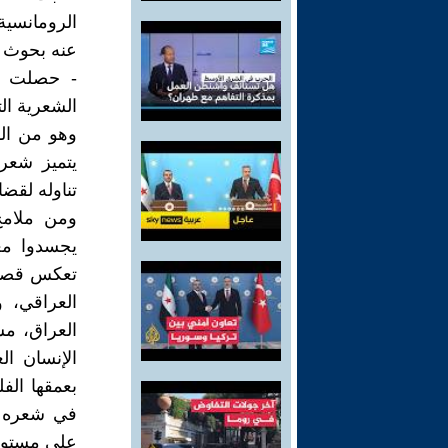
الرومانسية
عنه بحوث ا
- حصلت بع
الشعرية ال
وهو من الش
يتميز شعره
تناوله لقضا
ومن ملامح 
يجسدوا معا
تعكس قصائد
العراقي، و
العراق، م
الإنسان ا
بعمقها ال
في شعره ا
على مستوي