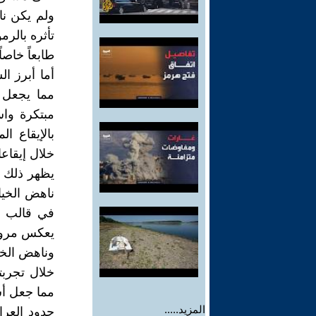
ولم يكن نا
تأثره بالرم
طابعاً خاصا
أما أبرز ا
مما يجعل 
مبتكرة واس
بالإيقاع ا
خلال إيقاع
يظهر ذلك في
ناهض الخيا
في قالب فن
يعكس مرونة
وناهض الخي
خلال تجربت
مما جعل أش
المزيد.....
حدود العرا