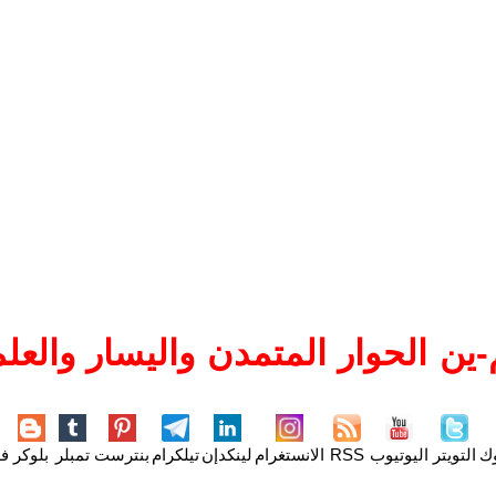
ين الحوار المتمدن واليسار والعلم
وك
التويتر
اليوتيوب
RSS
الانستغرام
لينكدإن
تيلكرام
بنترست
تمبلر
بلوكر
فل