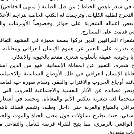
 في شعر ناهض الخياط ) من قبل الطالبة ( منتهى الخفاجي).
لتخرج لطلبة الكليات، وترجمت له الكتب الخاصة بتراجم الأعلا
ض اعماله الشعرية على جوائز وخصوصاً الأوبريتات وا
تي قدمت على المسارح.
عراء العراقيين الذين تركوا بصمة مميزة في المشهد الثقاف
 بقدرته على التعبير عن هموم الإنسان العراقي ومعاناته،
يا وجودية عميقة بأسلوب شعري مفعم بالحيوية والابتكار.
شعره، التعبير عن المعاناة الإنسانية، فهو من الذين است
ناة الإنسان العراقي في ظل الأوضاع السياسية والاجتماعي
ه أوجاع الحروب والاغتراب والفقر، وتقدم صورة حية لمآسي
تعبر قصائده عن الآثار النفسية والاجتماعية للحروب التي 
ستخدماً لغة شعرية تعكس الألم والمعاناة، ويجسد في أشعا
لعراقي بالضياع والغربة حتى داخل وطنه، وتتسم قصائد ناه
فلسفي، حيث يطرح تساؤلات حول معنى الحياة والموت والحري
لواقعي بالرمزي، مما يتيح للقراء فرصة للتأمل والتفاعل 
ات متعددة.