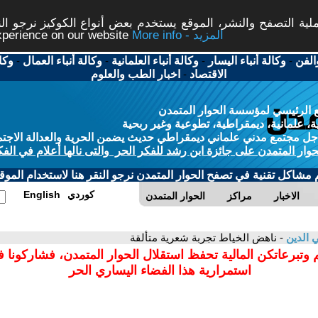
ة التصفح والنشر، الموقع يستخدم بعض أنواع الكوكيز نرجو النق
More info - المزيد
experience on our website
الفن
-
وكالة أنباء اليسار
-
وكالة أنباء العلمانية
-
وكالة أنباء العمال
-
وكا
الاقتصاد
-
اخبار الطب والعلوم
 الرئيسي لمؤسسة الحوار المتمدن
، علمانية، ديمقراطية، تطوعية وغير ربحية
ل مجتمع مدني علماني ديمقراطي حديث يضمن الحرية والعدالة الاجتم
حوار المتمدن على جائزة ابن رشد للفكر الحر والتى نالها أعلام في الفك
م مشاكل تقنية في تصفح الحوار المتمدن نرجو النقر هنا لاستخدام الموقع
كوردي
English
الاخبار
مراكز
الحوار المتمدن
 الدين
- ناهض الخياط تجربة شعرية متألقة
 وتبرعاتكن المالية تحفظ استقلال الحوار المتمدن، فشاركونا 
استمرارية هذا الفضاء اليساري الحر