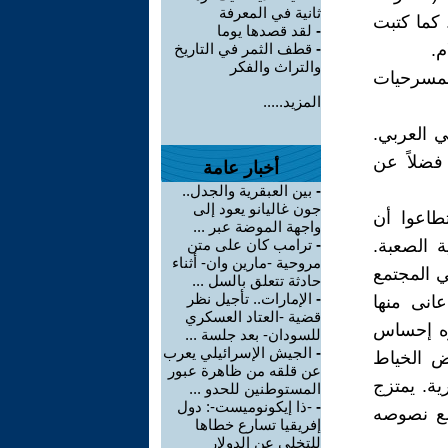
ثانية في المعرفة
 كما كتبت
-
لقد قصدها يوما
م.
-
قطف الثمر في التاريخ
والتراث والفكر
لمسرحيات
المزيد.....
ي العربي.
 فضلاً عن
أخبار عامة
-
بين العبقرية والجدل..
جون غاليانو يعود إلى
طاعوا أن
واجهة الموضة عبر ...
ة الصعبة.
-
ترامب كان على متن
مروحية -مارين وان- أثناء
 المجتمع
حادثة تتعلق بالسل ...
-
الإمارات.. تأجيل نظر
عانى منها
قضية -العتاد العسكري
ره إحساس
للسودان- بعد جلسة ...
-
الجيش الإسرائيلي يعرب
ض الخياط
عن قلقه من ظاهرة عبور
ة. يمتزج
المستوطنين للحدو ...
-
-ذا إيكونوميست-: دول
مع نصوصه
إفريقيا تسارع خطاها
للتخلي عن الدولار