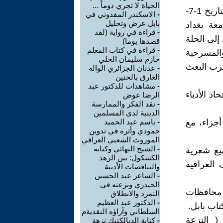
الحياة لا تجري دوماً ...
ولد الشاعر ناهض فليح حسن محمد علي الدروغ في الناصرية- ذي قار بتاريخ 1-7-
-
الاسكندر المقدوني في
بابل عرض وتحليل
امعة بغداد
-
قراءة في رواية (لقد
رية،ثم انتقل إلى الحلة
قصدها يوما)
-
قراءة في كتاب المعلم
المسرحية
حازم سليمان الحلي
حزب البعث
-
عدنان الجزائري الواله
الغارق بالحنين
-
مشاهدات للدكتور عبد
اد الأدباء
الرضا عوض
-
نقد الفكر والممارسة
الدينية لدى المسلمين
ربعة أجزاء، مع
-
باسم عبد الحميد
حمودي وأثره في تدوين
الموروث الشعبي العراقي
-
الشيخ البهائي وكتابه
ميع شعرية
الكشكول: بين الزهد
العراقية
والتناقضات الأدبية
-
الشاعر عبد الحسين
الحيدري ونزعته في
ع محافظات
التمرد والانطلاق
-
الدكتور عبد العظيم
تاب بابل.
السلطاني وآراؤه النقديةم
امعة بابل لسنة 2023م،بعنوان ( النزعة
-
كناية الديالكتيك نزهة