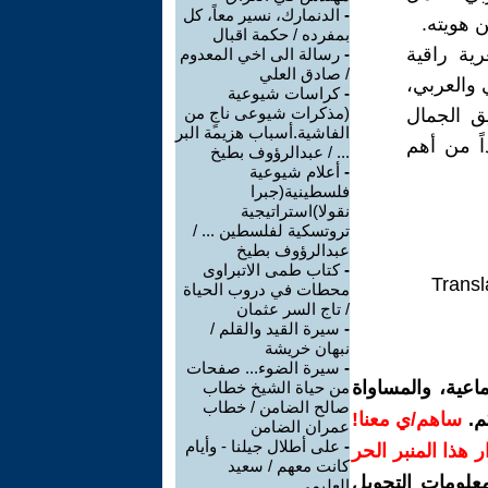
-
الدنمارك، نسير معاً، كل
 هويته.
بمفرده / حكمة اقبال
ية راقية
-
رسالة الى اخي المعدوم
/ صادق العلي
 والعربي،
-
كراسات شيوعية
(مذكرات شيوعى ناجٍ من
يق الجمال
الفاشية.أسباب هزيمة البر
اً من أهم
... / عبدالرؤوف بطيخ
-
أعلام شيوعية
فلسطينية(جبرا
نقولا)استراتيجية
تروتسكية لفلسطين ... /
عبدالرؤوف بطيخ
-
كتاب طمى الاتبراوى
Transl
محطات في دروب الحياة
/ تاج السر عثمان
-
سيرة القيد والقلم /
نبهان خريشة
-
سيرة الضوء... صفحات
اعية، والمساواة
من حياة الشيخ خطاب
صالح الضامن / خطاب
م.
ساهم/ي معنا!
عمران الضامن
-
على أطلال جيلنا - وأيام
رار هذا المنبر الحر
كانت معهم / سعيد
معلومات التحويل
العليمى