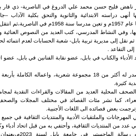
فيها أنهى دراسته الابتدائية والثانوية والتحق بكلية الآداب –ج
وتخرج فيها عام 1957م و تعين مدرسا سنة 1958م في الناص
، وفي النشاط المدرسي، كتب العديد من النصوص الغنائية و
ثم نقل إلى مديرية تربية بابل- شعبة الحسابات لعدم انتمائه ل
إلى التقاعد .
الأدباء والكتاب في بابل، عضو نقابة الفنانين في بابل، عضو اتح
صدر له :صدر له أكثر من 18 مجموعة شعرية، واعماله الكاملة بأ
ية كثيرة.
صحف المحلية العديد من المقالات والقراءات النقدية لمجا
راء، كما نشر مئات القصائد في مختلف المجلات والصحف 
وترجمت بعض قصائده الى اللغات الأجنبية.
المهرجانات والملتقيات الأدبية والمنتديات الثقافية في جمي
 عدد من المنتديات الثقافية، وأحتفي به من قبل اتحاد أدباء وك
-كُتبَت عنه رسالة الماجستير في ج