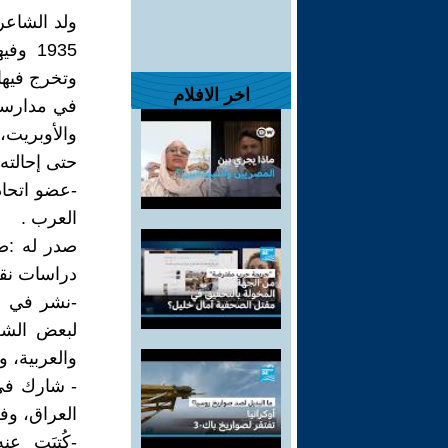
1935 و
اخر الافلام
في مدارسها
والأوبريت، 
حتى إحالته 
-عضو اتحاد 
العرب .
دراسات نقد
-نشر في ال
لبعض الشع
والعربية، 
- شارك في 
العراق، وفي