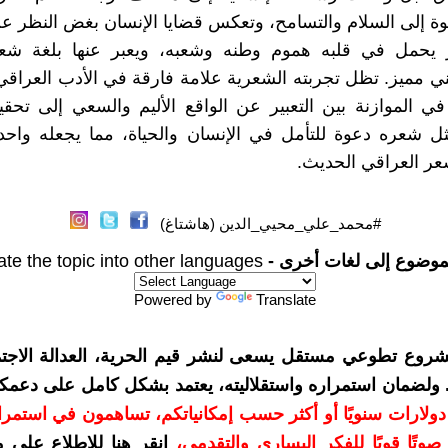
ة إلى السلام والتسامح، وتعكس قضايا الإنسان بغض النظر عن
يحمل في قلبه هموم وطنه وشعبه، ويعبر عنها بلغة شعر
 مميز. تظل تجربته الشعرية علامة فارقة في الأدب العراقي
 الموازنة بين التعبير عن الواقع الأليم والسعي إلى تحق
ثل شعره دعوة للتأمل في الإنسان والحياة، مما يجعله واحد
ر العراقي الحديث.
#محمد_علي_محيي_الدين (هاشتاغ)
موضوع إلى لغات أخرى -
ate the topic into other languages
Powered by
Translate
شروع تطوعي مستقل يسعى لنشر قيم الحرية، العدالة الاجتم
. ولضمان استمراره واستقلاليته، يعتمد بشكل كامل على دعمك
دعمكم بمبلغ 10 دولارات سنويًا أو أكثر حسب إمكانياتكم، تساهمون في استم
وتًا قويًا للفكر اليساري والتقدمي
،
انقر هنا للاطلاع على 