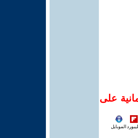
انية على
يبورد
الموبايل