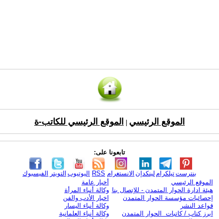
الموقع الرئيسي
الموقع الرئيسي للكاتب-ة
|
تابعونا على:
بنترست
تيلكرام
لينكدإن
الانستغرام
RSS
اليوتيوب
التويتر
الفيسبوك
الموقع الرئيسي
أخبار عامة
هيئة ادارة الحوار المتمدن - للإتصال بنا
وكالة أنباء المرأة
إحصائيات مؤسسة الحوار المتمدن
اخبار الأدب والفن
قواعد النشر
وكالة أنباء اليسار
ابرز كتاب / كاتبات الحوار المتمدن
وكالة أنباء العلمانية