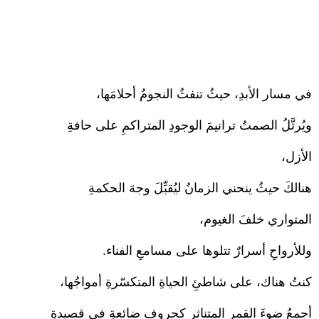
في مسار الأبدِ، حيثُ تنفثُ النجومُ أحلامَها،
ويُرتَّلُ الصمتُ ترانيمَ الوجودِ المتراكمِ على حافةِ
الأزل،
هنالكَ حيثُ ينحني الزمانُ ليُقبِّلَ وجهَ الحكمةِ
المتواري خلفَ الغيوم،
وللأرواحِ أسرارٌ تتلوها على مسامعِ الفناء.
كنتُ هناك، على شاطئِ الحياةِ المتكسّرةِ أمواجُها،
أجمعُ ضوءَ القمرِ المتناثرِ كحروفٍ ضائعةٍ في قصيدةِ