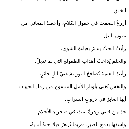
الخلق،
أزرعُ الصمتَ في حقولِ الكلامِ، وأحصدُ المعاني من
عيونِ الليل.
رأيتُ الحبَّ يتدثرُ بعباءةِ الشوق،
والحلمَ يُداعبُ أهدابَ الطفولةِ التي لم تذبلْ،
رأيتُ العتمةَ تُصافحُ النورَ بشفتيْ ليلٍ حائرٍ،
والنفسَ تُغني بأوتارِ الأملِ المنسوجِ من رمادِ الخيبات.
أيها العابرُ في دروبِ السرابِ،
خذْ من قلبي زهرةً نبتتْ في صحراءِ الأحلام،
واسقها بدمعِ الصبرِ، فربما تُزهرُ فيك جنةٌ أبديةٌ،