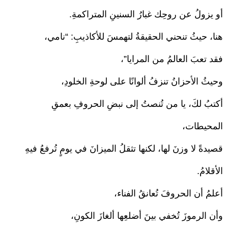
أو يزولُ عن روحِك غبارُ السنينِ المتراكمةِ.
هنا، حيثُ تنحني الحقيقةُ لتهمسَ للأكاذيبِ: “نامي،
فقد تعبَ العالمُ من المرايا”،
وحيثُ الأحزانُ تنزفُ ألوانًا على لوحةِ الخلودِ،
أكتبُ لكَ، يا من تُنصتُ إلى نبضِ الحروفِ بعمقِ
المحيطات،
قصيدةً لا وزنَ لها، لكنها تثقلُ الميزانَ في يومٍ تُرفعُ فيهِ
الأقلامُ.
أعلمُ أن الحروفَ تُعانقُ الفناء،
وأن الرموزَ تُخفي بينَ أضلعِها ألغازَ الكونِ،