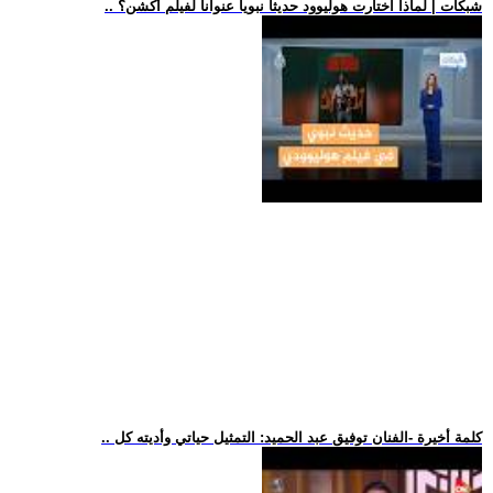
.. شبكات | لماذا اختارت هوليوود حديثا نبويا عنوانا لفيلم أكشن؟
.. كلمة أخيرة -الفنان توفيق عبد الحميد: التمثيل حياتي وأديته كل