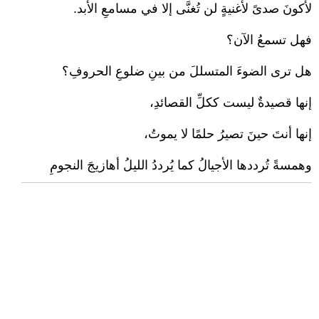
لأكونَ صدىً لأغنيةٍ لن تُغنَّى إلا في مسامعِ الأبد.
فهل تسمعُ الآن؟
هل ترى الضوءَ المتسللَ من بينِ ضلوعِ الحروفِ؟
إنها قصيدةٌ ليست ككلِّ القصائدِ،
إنها أنتَ حينَ تصيرُ حلمًا لا يموتُ،
وهمسةً تُرددها الأجيالُ كما يُرددُ الليلُ أهازيجَ النجومِ