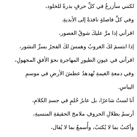
لكنني سأزرعُ في كلِّ حرفٍ بذرةً للخلود،
وفي كلِّ فاصلةٍ نافذةً إلى الأبديةِ.
اقرأني إذا مرَّ عليكَ شوقُ العصور،
إذا ابتسمَ لكَ الغروبُ وهمسَ لكَ الفجرُ بسرِّ النشور،
اقرأني في عيونِ الطيورِ المهاجرةِ نحوَ الأفقِ المجهولِ،
وفي دمعةِ الغيمةِ تُهدهدُ عطشَ الأرضِ في موسمِ
اليباسِ.
أنا لستُ شاعرًا، بل عابرُ حُلمٍ في جسدِ الكلامِ،
أرسمُ بظلالِ الحروفِ ملامحَ الحقيقةِ المنسيةِ،
وأكتبُ بما لا يُكتبُ، وأُسمعُ بما لا يُقال،