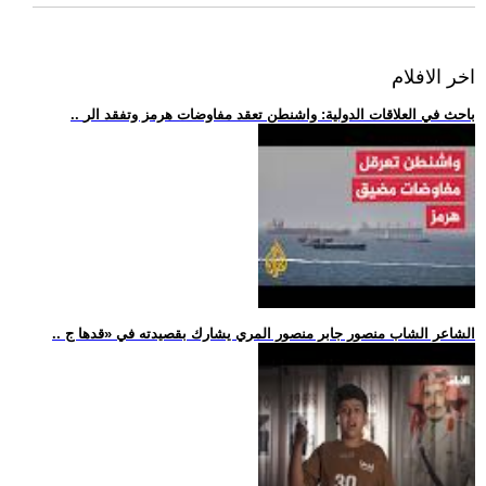
اخر الافلام
.. باحث في العلاقات الدولية: واشنطن تعقد مفاوضات هرمز وتفقد الر
.. الشاعر الشاب منصور جابر منصور المري يشارك بقصيدته في «قدها ج