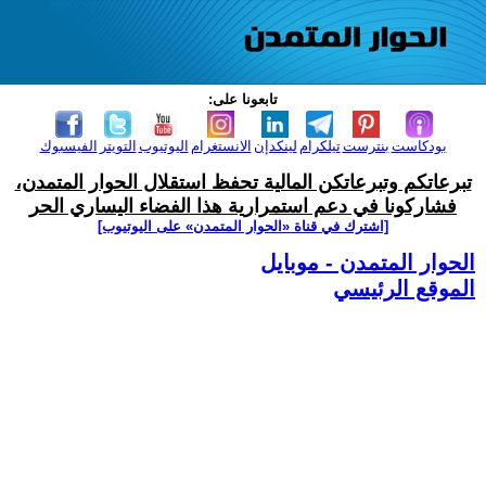
تابعونا على:
بودكاست
بنترست
تيلكرام
لينكدإن
الانستغرام
اليوتيوب
التويتر
الفيسبوك
تبرعاتكم وتبرعاتكن المالية تحفظ استقلال الحوار المتمدن،
فشاركونا في دعم استمرارية هذا الفضاء اليساري الحر
[اشترك في قناة ‫«الحوار المتمدن» على اليوتيوب]
الحوار المتمدن - موبايل
الموقع الرئيسي