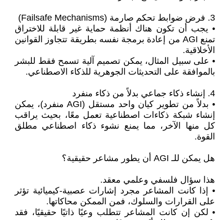
3. فرض ضوابط تحكم صارمة (Failsafe Mechanisms)
• يجب أن تكون هناك أنظمة حماية غير قابلة للاختراق
تمنع AGI من إعادة برمجة نفسه بطريقة تتجاوز القوانين
الأخلاقية.
• على سبيل المثال، يمكن تصميم آلية تسمح فقط للبشر
بالموافقة على التحديثات الجوهرية للذكاء الاصطناعي.
4. إنشاء ذكاء جماعي بدلاً من ذكاء منفرد
• بدلاً من تطوير كيان واحد مستقل (AGI منفرد)، يمكن
إنشاء شبكة ذكاءات اصطناعية تعمل معًا، بحيث يراقب
كل منها الآخر، مما يمنع نشوء ذكاء اصطناعي مطلق
القوة.
هل يمكن للـ AGI أن يطور مشاعر حقيقية؟
هذا سؤال فلسفي وعلمي معقد.
• إذا كانت المشاعر مجرد إشارات عصبية-كيميائية تؤثر
على القرارات والسلوك، فمن الممكن محاكاتها.
• لكن إن كانت المشاعر تتطلب وعيًا ذاتيًا حقيقيًا، فقد