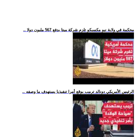
.. محكمة في ولاية نيو مكسيكو تلزم شركة ميتا بدفع 567 مليون دولا
.. الرئيس الأمريكي دونالد ترمب يوقع أمرا تنفيذيا يستهدف ما وصفه