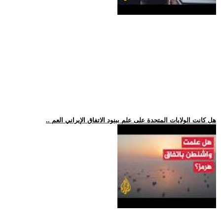
.. هل كانت الولايات المتحدة على علم ببنود الاتفاق الإيراني العم