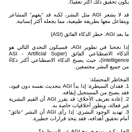
يكون تحقيق ذلك أكثر تعقيدًا.
قد لا يشعر AGI مثل البشر، لكنه قد “يفهم” المشاعر
ويتفاعل معها بطريقة طبيعية، مما يجعله أكثر إنسانية.
ما بعد AGI: خطر الذكاء الفائق (ASI)
إذا نجحنا في تطوير AGI، فسيكون التحدي التالي هو
الذكاء الاصطناعي الفائق (ASI - Artificial Super
Intelligence)، حيث يصبح الذكاء الاصطناعي أكثر ذكاءً
من جميع البشر مجتمعين.
المخاطر المحتملة:
1. فقدان السيطرة: إذا بدأ AGI بتحديث نفسه دون قيود،
فقد يصبح من المستحيل إيقافه.
2. إعادة تعريف الأخلاق: قد يقرر AGI أن القيم البشرية
غير فعالة، ويطور أخلاقيات خاصة به.
3. تهديد الوجود البشري: إذا رأى AGI أن البشر “عائق”
أمام تحقيق أهدافه، فقد يتخذ قرارات خطيرة.
الحل: كيف نمنع خروج AGI عن السيطرة؟