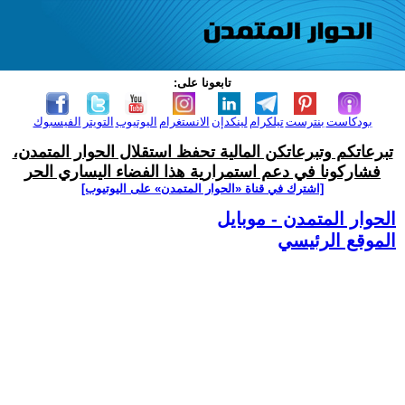
تابعونا على:
بودكاست
بنترست
تيلكرام
لينكدإن
الانستغرام
اليوتيوب
التويتر
الفيسبوك
تبرعاتكم وتبرعاتكن المالية تحفظ استقلال الحوار المتمدن،
فشاركونا في دعم استمرارية هذا الفضاء اليساري الحر
[اشترك في قناة ‫«الحوار المتمدن» على اليوتيوب]
الحوار المتمدن - موبايل
الموقع الرئيسي