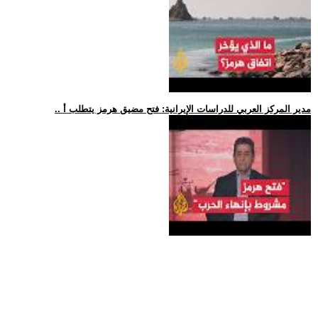
.. مدير المركز العربي للدراسات الإيرانية: فتح مضيق هرمز يتطلب أ