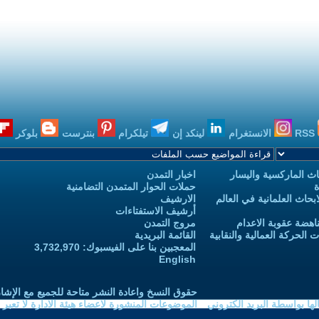
RSS
الانستغرام
لينكد إن
تيلكرام
بنترست
بلوكر
ث الماركسية واليسار
اخبار التمدن
ة
حملات الحوار المتمدن التضامنية
حاث العلمانية في العالم
الارشيف
أرشيف الاستفتاءات
اهضة عقوبة الاعدام
مروج التمدن
الحركة العمالية والنقابية
القائمة البريدية
المعجبين بنا على الفيسبوك: 3,732,970
English
حقوق النسخ واعادة النشر متاحة للجميع مع الإشا
ا بواسطة البريد الكتروني
الموضوعات المنشورة لاعضاء هيئة الادارة لا تعبر