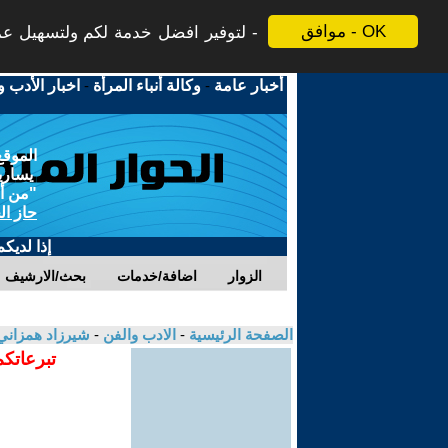
موافق - OK
لتوفير افضل خدمة لكم ولتسهيل عملي
أخبار عامة
-
وكالة أنباء المرأة
-
اخبار الأدب و
الموقع
يسارية
"من أج
حاز ال
إذا لديك
الزوار
اضافة/خدمات
بحث/الارشيف
الصفحة الرئيسية
-
الادب والفن
-
شيرزاد همزان
تبرعاتكم