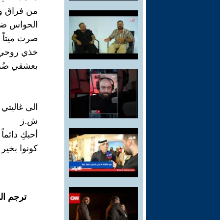
من فراق و
الحواس ضي
صرت ميتاً 
خذي روحي
بعشقي ضُرِ
الى غاليتي
ش.ز
أحبكِ دائماً
كونوا بخير 
ترجم ال