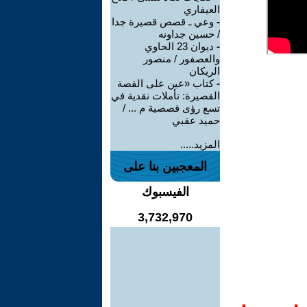
العيفاري
-
وعي ـ قصص قصيرة جدا
/ حسين جداونه
-
ديوان 23 الحاوي
والعصفور / منصور
الريكان
-
كتاب «عين على القصة
القصيرة: تأملات نقدية في
تسع رؤى قصصية م ... /
حميد عقبي
المزيد.....
المعجبين بنا على
الفيسبوك
3,732,970