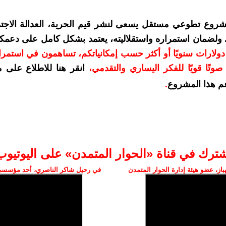
شروع تطوعي مستقل يسعى لنشر قيم الحرية، العدالة الاجتم
. ولضمان استمراره واستقلاليته، يعتمد بشكل كامل على دعمك
دعمكم بمبلغ 10 دولارات سنويًا أو أكثر حسب إمكانياتكم، تساهمون في استم
وتًا قويًا للفكر اليساري والتقدمي
،
انقر هنا للاطلاع على 
م هذا المشروع
.
شترك في قناة «الحوار المتمدن» على اليوتيوب
ز، عضو هيئة إدارة الحوار المتمدن
في رحيل شاكر الناصري، أحد مؤسسي 