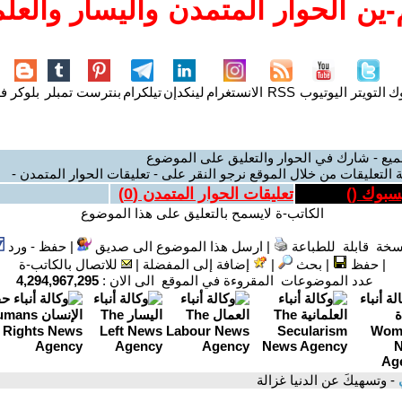
ين الحوار المتمدن واليسار والعلم
وك
التويتر
اليوتيوب
RSS
الانستغرام
لينكدإن
تيلكرام
بنترست
تمبلر
بلوكر
فل
ميع - شارك في الحوار والتعليق على الموضوع
 التعليقات من خلال الموقع نرجو النقر على - تعليقات الحوار المتمدن -
يسبوك (
)
تعليقات الحوار المتمدن (
0
)
الكاتب-ة لايسمح بالتعليق على هذا الموضوع
سخة قابلة للطباعة
|
ارسل هذا الموضوع الى صديق
|
حفظ - ورد
|
حفظ
|
بحث
|
إضافة إلى المفضلة
|
للاتصال بالكاتب-ة
عدد الموضوعات المقروءة في الموقع الى الان :
4,294,967,295
ي
- وتسهيكَ عن الدنيا غزالة