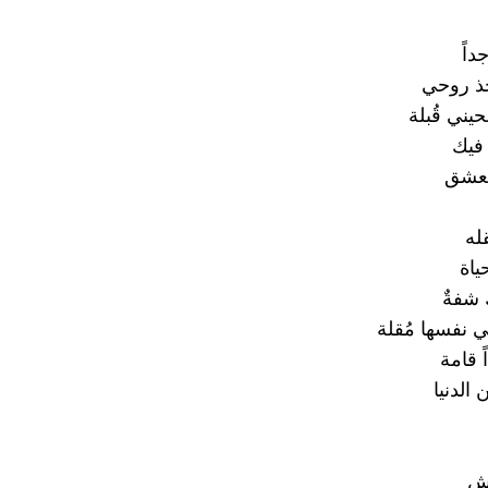
داً
ذ روحي
حيني قُبلة
 فيك
لعشق
له
ياة
شفةٌ
نفسها مُقلة
 قامة
الدنيا
يش