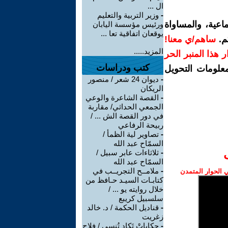
ال ...
-
وزير التربية والتعليم
اعية، والمساواة
ورئيس مؤسسة اليابان
يوقعان اتفاقية تعا ...
م.
ساهم/ي معنا!
المزيد.....
رار هذا المنبر الحر
كتب ودراسات
معلومات التحويل
-
ديوان 24 شعر / منصور
الريكان
-
القصة الشاعرة والوعي
الجمعي الحداثي/ مقاربة
في دور القصة الش ... /
ربيحة الرفاعي
-
تصاوير لية الظمأ /
السمّاح عبد الله
-
ثلاثاءات عابر سبيل /
السمّاح عبد الله
-
ملامــح التجريــب في
الحوار المتمدن
كتابـات السيـد حـافظ من
خلال روايته يو ... /
سلسبيل كريبع
-
قناديل الحكمة / د. خالد
زغريت
-
حكاياتْ تَكاد تُنسى / فلاح