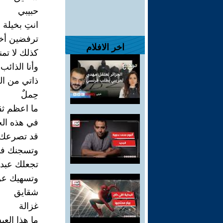
حبيبي
انتِ بخيلة ج
ترفضين أخ
اخر الافلام
كذلك لا تمن
وأنا الذائب
ذاتي من ا
حِملٌ
ما اعظم ثق
في هذه الح
قد تصرعك 
وتسجنك في 
تجعلك عبداً
وتسهيك عن 
شقايق
غزالة
ما هذا الع