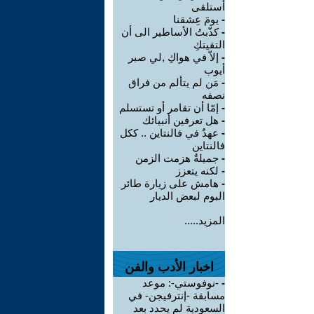
أستلقى
-
يومَ عِشقنا
-
كذّبتُ الأساطير الى أن
التقيتكِ
-
إلاّ في هواكِ ,لي صبر
أيوب
-
مَن لم يتألم من فراق
نصفه
-
إمّا أن تقامر أو تستسلم
-
هل تعرفين أنبيائك
-
عهدٌ في فالنتاين .. ككل
فالنتاين
-
جميلةٌ هزمت الزمن
-
لكنه يتعزز
-
هامش على زيارة طائر
البوم لبعض الديار
المزيد.....
اخبار الأدب والفن
-
-نوفوستي-: موعد
مسابقة -إنترفيجن- في
السعودية لم يحدد بعد