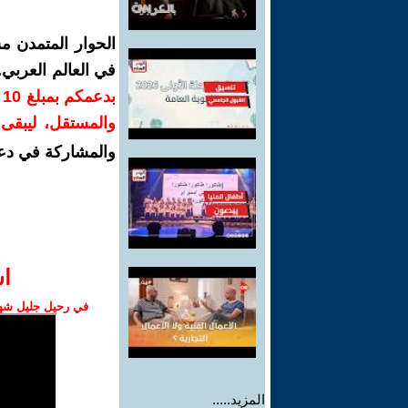
الحوار المتمدن م
في العالم العربي
ب
والمستقل، ليبقى ص
والمشاركة في دع
ا‫
في رحيل جليل شهبا
المزيد.....