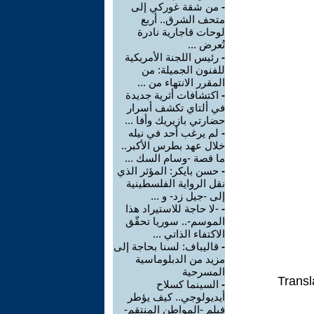
-
من شقة غوركي إلى
متحف الشرق.. أربع
لوحات قاجارية نادرة
تُعرض ...
-
رئيس اللجنة الأمريكية
للفنون الجميلة: من
المقرر الانتهاء من ...
-
اكتشافات أثرية جديدة
في ألتاي تكشف أسرار
حضارتي بازيريك وأفا ...
-
لم يرغب أحد في نيله
خلال عهد بطرس الأكبر..
ما قصة -وسام السك ...
-
حسن بايكر: المؤثر الذي
نقل الرواية الفلسطينية
إلى -جيل زد- و ...
-
-لا حاجة للاستيراد هذا
الموسم-.. سوريا تحقّق
الاكتفاء الذاتي ...
-
قاليباف: لسنا بحاجة إلى
مزيد من الدبلوماسية
المسرحية
Transl
-
السينما كسلاح
أيديولوجي.. كيف يؤطر
فيلم -المواطن المنتقم-