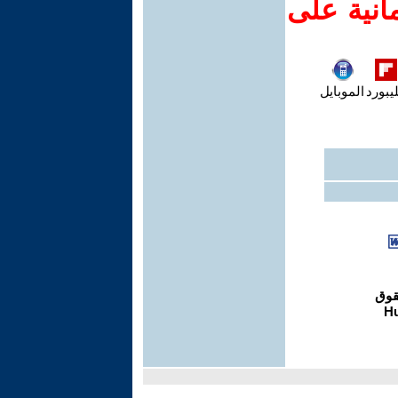
انية على
يبورد
الموبايل