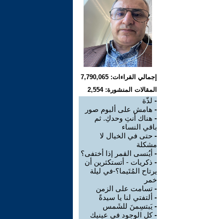
إجمالي القراءات: 7,790,065
المقالات المنشورة: 2,554
-
لذّة
-
هامش على ألبوم صور
-
هناك أنتِ وحدكِ. ثم
باقي النساء
-
حتى في الخيال لا
مشكلة
-
أيُنسى القمر إذا أختفى؟
-
ذكريات - أتستكثرين أن
يرتاح المُتَيما؟-في ليلة
خمر
-
تسامت على الزمن
-
ألتفتي لنا يا سيدةً
-
يَبتسِمنَ للشَمس
-
كل الوجود في عينيك