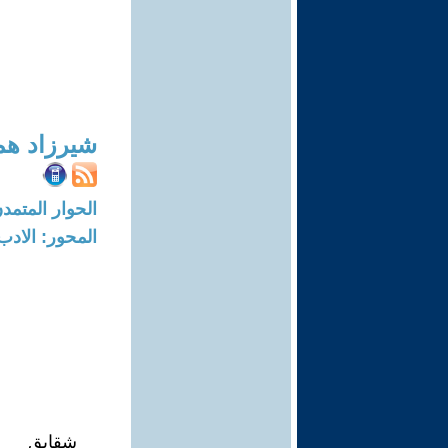
شيرزاد هم
الحوار المتمدن-العدد: 8269 - 5
المحور: الادب
شقايق