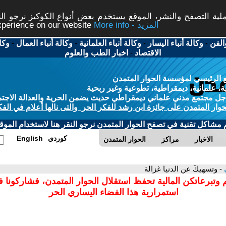
ة التصفح والنشر، الموقع يستخدم بعض أنواع الكوكيز نرجو النق
More info - المزيد
experience on our website
الفن
-
وكالة أنباء اليسار
-
وكالة أنباء العلمانية
-
وكالة أنباء العمال
-
وكا
الاقتصاد
-
اخبار الطب والعلوم
 الرئيسي لمؤسسة الحوار المتمدن
، علمانية، ديمقراطية، تطوعية وغير ربحية
ل مجتمع مدني علماني ديمقراطي حديث يضمن الحرية والعدالة الاجتم
حوار المتمدن على جائزة ابن رشد للفكر الحر والتى نالها أعلام في الفك
م مشاكل تقنية في تصفح الحوار المتمدن نرجو النقر هنا لاستخدام الموقع
كوردي
English
الاخبار
مراكز
الحوار المتمدن
ي
- وتسهيكَ عن الدنيا غزالة
 وتبرعاتكن المالية تحفظ استقلال الحوار المتمدن، فشاركونا 
استمرارية هذا الفضاء اليساري الحر