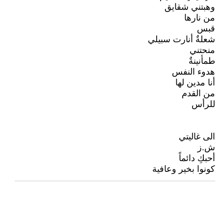
وهبتني شقايق
من نارها
قبس
شعلةٌ أنارت سبيلي
منحتني
طمأنينةٌ
هدوء النفس
أنا مدين لها
من القدم
للرأس
الى غاليتي
ش.ز
أحبكِ دائماً
كونوا بخير وعافية