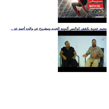
.. محمد عدوية يكشف كواليس ألبومه الجديد ومشروع عن والده أحمد عد