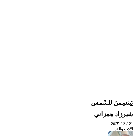
يَبتسِمنَ للشَمس
شيرزاد همزاني
2025 / 2 / 21
الادب والفن