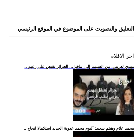
التعليق والتصويت على الموضوع في الموقع الرئيسي
اخر الافلام
.. مهدي لعريبي: من السينما إلى -مافيا-... الجزائر تقبض على زعيم
.. محمد علام وهيثم سعيد: ألبوم محمد عدوية الجديد استكمالا لنجاح