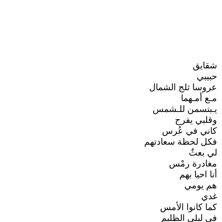
شقايق
حبيبي
عروسا ثلج الشمال
مـع أمـهما
يـبتسمن للـشمس
وقلبي يفرح
كاني في عُرس
فكل لحظة سعادتهم
لي بعثٌ
مغادرة رمْس
أنا احيا بهم
هم يومي
غدي
كما كانوا الأمس
في ليلي الظليم