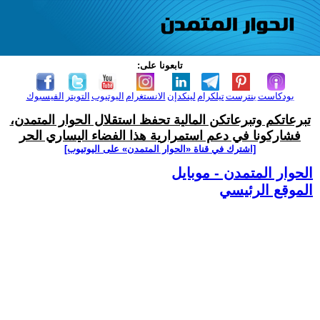
تابعونا على:
بودكاست
بنترست
تيلكرام
لينكدإن
الانستغرام
اليوتيوب
التويتر
الفيسبوك
تبرعاتكم وتبرعاتكن المالية تحفظ استقلال الحوار المتمدن،
فشاركونا في دعم استمرارية هذا الفضاء اليساري الحر
[اشترك في قناة ‫«الحوار المتمدن» على اليوتيوب]
الحوار المتمدن - موبايل
الموقع الرئيسي