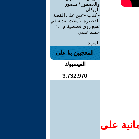
والعصفور / منصور
الريكان
-
كتاب «عين على القصة
القصيرة: تأملات نقدية في
تسع رؤى قصصية م ... /
حميد عقبي
المزيد.....
المعجبين بنا على
الفيسبوك
3,732,970
انية على