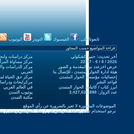
تابعونا على:
الفيسبوك
التويتر
اليوتيوب
أخر تحديث: حميد كشكولي
مركز دراسات وابحا
2026 / 8 / 6 - 22:27
مركز مساواة المرأ
عرض اخرعدد مع المقدمة و الصور
مركز الدراسات والاب
هيئة ادارة الحوار المتمدن - للإتصال بنا
العربي
إحصائيات مؤسسة الحوار المتمدن
مركز حق الحياة لمن
قواعد النشر
مركزابحاث ودراسات 
ابرز كتاب / كاتبات الحوار المتمدن
في العالم العربي
عدد الزوار: 3,427,621,898
يوتيوب التمدن
مكتبة التمدن
الموضوعات المنشورة لا تعبر بالضرورة عن رأي الموقع
نرجو استخدام نظام إضافة المواضيع في إرسال المواضيع وعدم إرساله