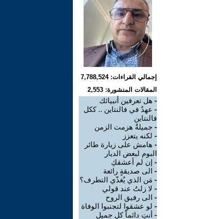
إجمالي القراءات: 7,788,524
المقالات المنشورة: 2,553
-
هل تعرفين أنبيائك
-
عهدٌ في فالنتاين .. ككل
فالنتاين
-
جميلةٌ هزمت الزمن
-
لكنه يتعزز
-
هامش على زيارة طائر
البوم لبعض الديار
-
إن لم أعشقكِ
-
الى صديقةٍ رائعة
-
مَن الذي يٌغذّي التطرف؟
-
لا زلتُ عند قولي
-
الى رفيق الروح
-
لو عشقوا لتجنبوا الوفاة
-
أنتِ دائماً كل جميل