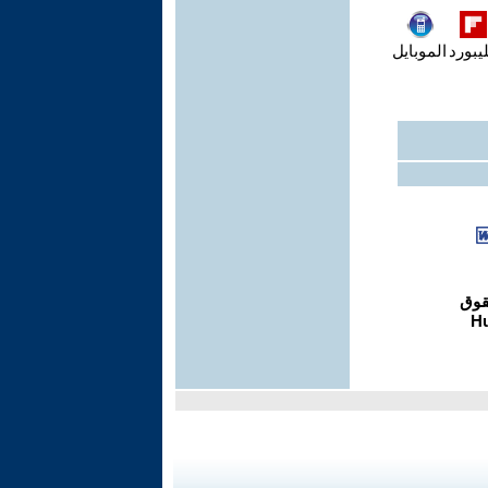
يبورد
الموبايل