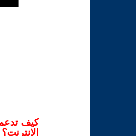
كيف تدعم-
الانترنت؟