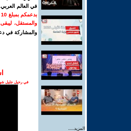
في العالم العربي
ب
والمستقل، ليبقى ص
والمشاركة في دع
ا‫
في رحيل جليل شهبا
المزيد.....