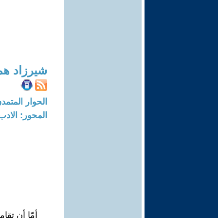
شيرزاد هم
الحوار المتمدن-العدد: 8254 - 25
المحور: الادب
أمّا أن تقا