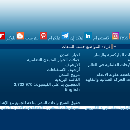
RSS
الانستغرام
لينكد إن
تيلكرام
بنترست
بلوكر
ث الماركسية واليسار
اخبار التمدن
ة
حملات الحوار المتمدن التضامنية
حاث العلمانية في العالم
الارشيف
أرشيف الاستفتاءات
اهضة عقوبة الاعدام
مروج التمدن
الحركة العمالية والنقابية
القائمة البريدية
المعجبين بنا على الفيسبوك: 3,732,970
English
حقوق النسخ واعادة النشر متاحة للجميع مع الإشا
ا بواسطة البريد الكتروني
الموضوعات المنشورة لاعضاء هيئة الادارة لا تعبر