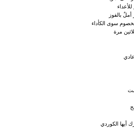
للأعداء
 أملٌ بالفوز
خصوم سوى الكأداء
اثين مرة
عادي
مت
ح
ك أيها الكوردي