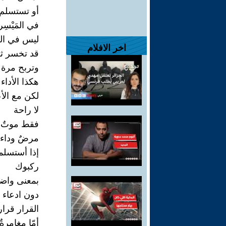
أو تستسلم 
في المَيْسِر
ليس في ال
اخر الافلام
قد تخسر ثل
وتربح مرة
هكذا الأداء
لكن مع الأ
لا راحة
فقط موتٌ
مرضٌ وداء
إذا أستسل
ركبوك
بمعنى واض
دون ادعاء
القرار قرار
أمّا مغامرةٌ