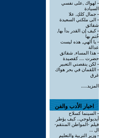
-
لهواك ,على نفسي
السيادة
-
جمال كلكِ, علا
-
الى ملكتي السعيدة
شقائق
-
كيف إن القدر بدأ بها,
خُتم بها
-
يا ألهي, هذه ليست
عدالة
-
هذا المساء, شقائق
حضرت .... كقصيدة
-
لكن ينقصني التعبير
-
اللقمان في بحر هواك
غرق
المزيد.....
اخبار الأدب والفن
-
السينما كسلاح
أيديولوجي.. كيف يؤطر
فيلم -المواطن المنتقم-
ال ...
-
وزير التربية والتعليم