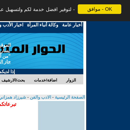
موافق - OK
لتوفير افضل خدمة لكم ولتسهيل عملي
أخبار عامة
-
وكالة أنباء المرأة
-
اخبار الأدب و
الموقع
يسارية
"من أج
حاز ال
إذا لديك
الزوار
اضافة/خدمات
بحث/الارشيف
الصفحة الرئيسية
-
الادب والفن
-
شيرزاد همزان
تبرعاتكم