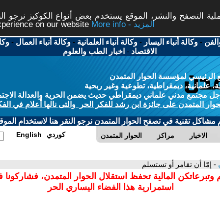
ة التصفح والنشر، الموقع يستخدم بعض أنواع الكوكيز نرجو النق
More info - المزيد
experience on our website
الفن
-
وكالة أنباء اليسار
-
وكالة أنباء العلمانية
-
وكالة أنباء العمال
-
وكا
الاقتصاد
-
اخبار الطب والعلوم
 الرئيسي لمؤسسة الحوار المتمدن
، علمانية، ديمقراطية، تطوعية وغير ربحية
ل مجتمع مدني علماني ديمقراطي حديث يضمن الحرية والعدالة الاجتم
حوار المتمدن على جائزة ابن رشد للفكر الحر والتى نالها أعلام في الفك
م مشاكل تقنية في تصفح الحوار المتمدن نرجو النقر هنا لاستخدام الموقع
كوردي
English
الاخبار
مراكز
الحوار المتمدن
ي
- إمّا أن تقامر أو تستسلم
 وتبرعاتكن المالية تحفظ استقلال الحوار المتمدن، فشاركونا 
استمرارية هذا الفضاء اليساري الحر