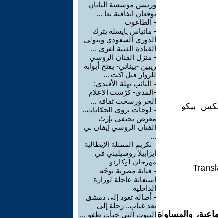
ورئيس مؤسسة اليابان
يوقعان اتفاقية تعا ...
-
الطاغوت
-
ماتياس يايسله يترك
الدوري السعودي ويتولى
القيادة الفنية لفري ...
-
منزل الفنان الروسي
ريبين -بيناتي- يفتح أبوابه
للزوار قبل اكت ...
-
النائب نهلة الأفندي:
-المدى- كرّست الإعلام
الحر ورسخت ثقافة ...
يكس بيكو
-
لوحات تروي الحكايات..
معرض يحتفي بإرث
الفنان الروسي إيفان بي
...
-
تكريم الممثلة الإيطالية
إيزابيلا روسيليني في
مهرجان لوكارنو ...
Transl
-
فنانة مصرية توجّه
استغاثة عاجلة لوزارة
الداخلية
-
أصالة تعود إلى دمشق
بعد غياب.. رحلة إلى
اعية، والمساواة
البيوت التي خبأت طفو ...