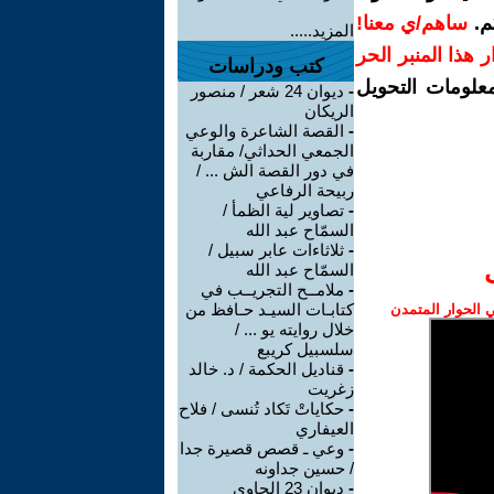
م.
ساهم/ي معنا!
المزيد.....
رار هذا المنبر الحر
كتب ودراسات
معلومات التحويل
-
ديوان 24 شعر / منصور
الريكان
-
القصة الشاعرة والوعي
الجمعي الحداثي/ مقاربة
في دور القصة الش ... /
ربيحة الرفاعي
-
تصاوير لية الظمأ /
السمّاح عبد الله
-
ثلاثاءات عابر سبيل /
السمّاح عبد الله
-
ملامــح التجريــب في
كتابـات السيـد حـافظ من
الحوار المتمدن
خلال روايته يو ... /
سلسبيل كريبع
-
قناديل الحكمة / د. خالد
زغريت
-
حكاياتْ تَكاد تُنسى / فلاح
العيفاري
-
وعي ـ قصص قصيرة جدا
/ حسين جداونه
-
ديوان 23 الحاوي