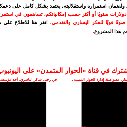
. ولضمان استمراره واستقلاليته، يعتمد بشكل كامل على دعمك
دعمكم بمبلغ 10 دولارات سنويًا أو أكثر حسب إمكانياتكم، تساهمون في استم
وتًا قويًا للفكر اليساري والتقدمي
،
انقر هنا للاطلاع على 
م هذا المشروع
.
شترك في قناة «الحوار المتمدن» على اليوتيوب
ز، عضو هيئة إدارة الحوار المتمدن
في رحيل شاكر الناصري، أحد مؤسسي 