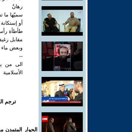
رهانٌ
سميّها ما ت
أو إستكانة
طأطأة رأس
مقابل رغيف
وبعض ماء
--
الى من ير
الأسلامية
ترجم ال
الحوار المتمدن م