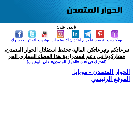
تابعونا على:
بودكاست
بنترست
تيلكرام
لينكدإن
الانستغرام
اليوتيوب
التويتر
الفيسبوك
تبرعاتكم وتبرعاتكن المالية تحفظ استقلال الحوار المتمدن،
فشاركونا في دعم استمرارية هذا الفضاء اليساري الحر
[اشترك في قناة ‫«الحوار المتمدن» على اليوتيوب]
الحوار المتمدن - موبايل
الموقع الرئيسي