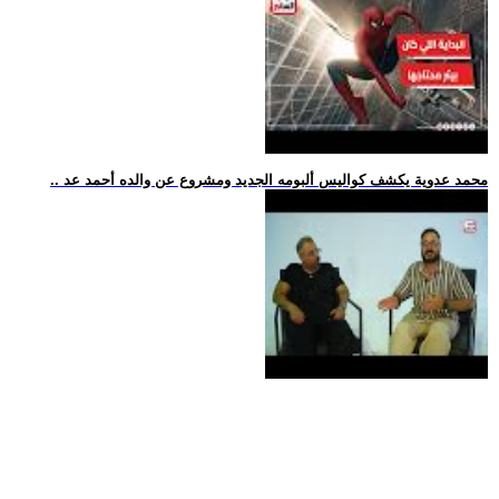
.. محمد عدوية يكشف كواليس ألبومه الجديد ومشروع عن والده أحمد عد