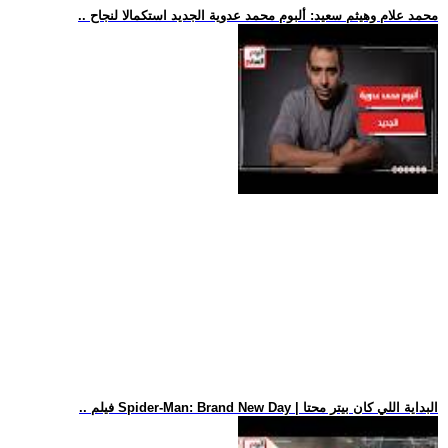
.. محمد علام وهيثم سعيد: ألبوم محمد عدوية الجديد استكمالا لنجاح
.. فيلم Spider-Man: Brand New Day | البداية اللي كان بيتر محتا