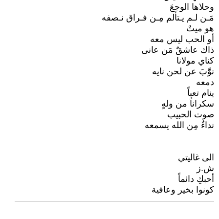
وحلاها الوجعَ
مَـن لـم يـتألم مِـن فـراق نـصفه
هو ميتٌ
أو الحب ليس معه
ذاك عاشقٌ مَن عانى
كناي مولانا
نوَّبَ عن لحن نايه
دمعه
ينام تعباً
سكراناً من ولهٍ
صوت الحبيب
نداءٌ مِن الله يسمعه
الى غاليتي
ش.ز
أحبكِ دائماً
كونوا بخير وعافية