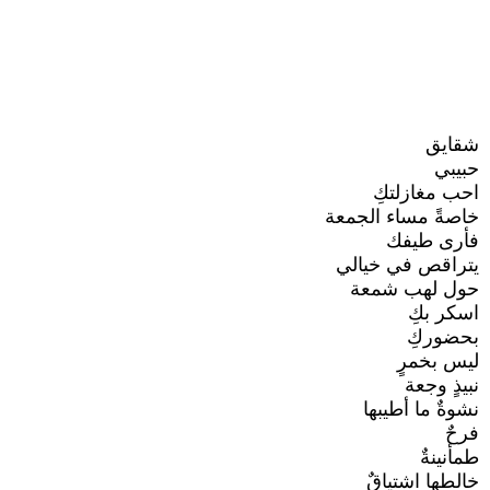
شقايق
حبيبي
احب مغازلتكِ
خاصةً مساء الجمعة
فأرى طيفك
يتراقص في خيالي
حول لهب شمعة
اسكر بكِ
بحضوركِ
ليس بخمرٍ
نبيذٍ وجعة
نشوةٌ ما أطيبها
فرحٌ
طمأنينةٌ
خالطها اشتياقٌ