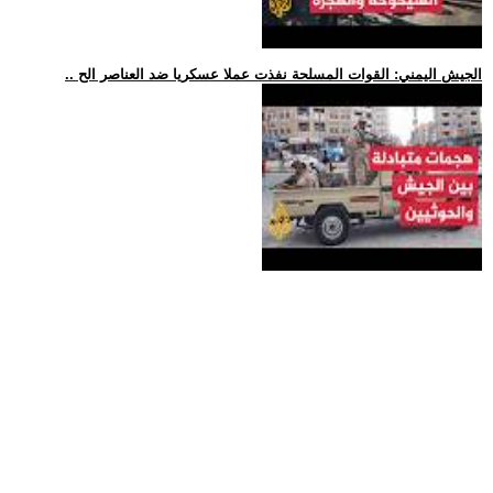
.. الجيش اليمني: القوات المسلحة نفذت عملا عسكريا ضد العناصر الح