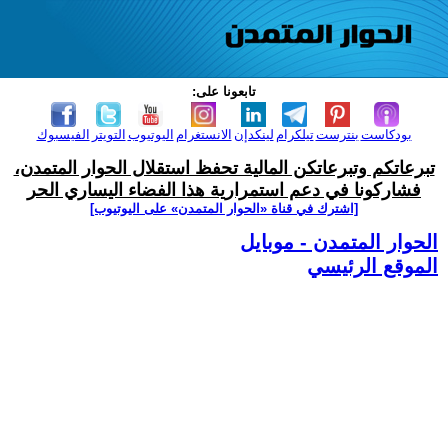
تابعونا على:
بودكاست
بنترست
تيلكرام
لينكدإن
الانستغرام
اليوتيوب
التويتر
الفيسبوك
تبرعاتكم وتبرعاتكن المالية تحفظ استقلال الحوار المتمدن،
فشاركونا في دعم استمرارية هذا الفضاء اليساري الحر
[اشترك في قناة ‫«الحوار المتمدن» على اليوتيوب]
الحوار المتمدن - موبايل
الموقع الرئيسي