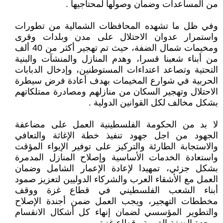
من المساعدات وضمان وصولها لمحتاجيها .
وفي ظل ما تشهده المحافظات الشمالية من تطورات
واستمرار عدوان الاحتلال على مدن وبلدات وقرى
ومخيمات شمال الضفة، حيث تم تهجير أكثر من 40 ألف
من أبناء شعبنا قسرا، وهدم المنازل والمنشآت والبنية
التحتية وتصاعد اعتداءات المستوطنين، وإدخال الدبابات
الحربية في شوارع المخيمات بهدف أعادة فرض سيطرة
الاحتلال وتهجير السكان من منازلهم ومصادرة ممتلكاتهم
بشكل مخالف لكل القوانين الدولية .
لا بد من الحكومة الفلسطينية العمل على مضاعفة
الجهود من اجل جهود تنفيذ خطة الإغاثة والتعافي
والاستجابة الطارئة والتركيز على توفير الإيواء المؤقت
واستعادة الخدمات الأساسية وإصلاح المنازل المدمرة
بشكل جزئي، تمهيدا لإعادة الإعمار الشامل وضمان
العمل مع الأشقاء العرب والشركاء الدوليين لتعزيز صمود
أبناء الشعب الفلسطيني في قطاع غزة ووقف
مخططات التهجير، ويجب العمل ضمن أجندة الإصلاح
والتطوير المؤسسي لضمان إنهاء كل أشكال الانقسام