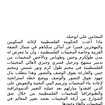
المحامي علي ابوحبله
ماذا أعدت الحكومة الفلسطينية لإغاثة المنكوبين
والمهجرين قسرا عن أماكن سكناهم في شمال الضفة
الغربية وخاصة المخيمات الفلسطينية ، وأن ما تتعرض له
مدن طولكرم وجنين وطوباس وبالأخص المخيمات من
تدمير ممنهج وترحيل قسري وجبري لأهالي المخيمات
الفلسطينية في مخيم طول كرم ونور شمس ومخيم
جنين والفارعة يفوق الوصف والتصور وهذا يتطلب بذل
جهود تفوق التصور والوصف ووضع خطة استراتجيه
لإعادة بناء المخيمات وترميم البني التحتية والتعويض على
الذين افتقدوا منازلهم بعد عملية التغيير الديموغرافية
والطبوغرافيا للمخيمات الفلسطينية من خلال شق
الشوارع بين أزقة المخيمات بقصد تغيير المعالم في
المخيمات وإلغاء وجودها