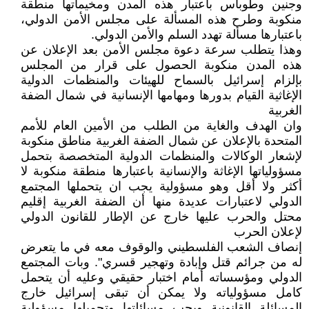
وجنين وطوباس باعتبار هذه المدن ومخيماتها منطقة
منكوبة وطرح هذه المسألة على مجلس الأمن الدولي،
باعتبارها مسألة تهدد السلم والأمن الدولي.
وهذا يتطلب سرعة دعوة مجلس الأمن بعد الإعلان عن
هذه المدن منكوبة الحصول على قرار من المجلس
بإلزام إسرائيل بالسماح للهيئات والمنظمات الدولية
الإغاثية القيام بدورها ومهامها الإنسانية في شمال الضفة
الغربية
وان الهدف والغاية من الطلب من الأمين العام للأمم
المتحدة بالإعلان عن شمال الضفة الغربية مناطق منكوبة
لإشعار الوكالات والمنظمات الدولية المتخصصة بتحمل
مسؤولياتها الإغاثة والإنسانية باعتبارها منطقة منكوبة لا
أكثر ولا أقل وهو مسؤولية يجب ان يتحملها المجتمع
الدولي لاعتبارات عديدة منها أن الضفة الغربية إقليم
محتل والحرب عليها خارج عن الإطار للقانون الدولي
لإعلان الحرب
إنصاف الشعب الفلسطيني والوقوف معه في ما يتعرض
له من جرائم قتل وإبادة وتهجير قسري". وبات المجتمع
الدولي ومؤسساته أمام اختبار حقيقي وعليه أن يتحمل
كامل مسؤولياته ولا يمكن أن تبقى إسرائيل خارج
المسائلة القانونية ويجب مسائلتها وتحميلها مسؤولية