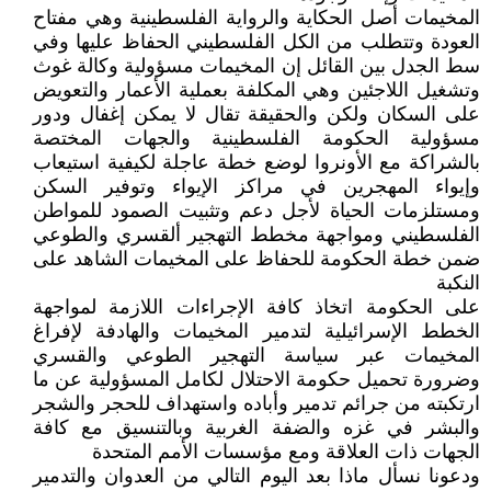
المخيمات أصل الحكاية والرواية الفلسطينية وهي مفتاح
العودة وتتطلب من الكل الفلسطيني الحفاظ عليها وفي
سط الجدل بين القائل إن المخيمات مسؤولية وكالة غوث
وتشغيل اللاجئين وهي المكلفة بعملية الأعمار والتعويض
على السكان ولكن والحقيقة تقال لا يمكن إغفال ودور
مسؤولية الحكومة الفلسطينية والجهات المختصة
بالشراكة مع الأونروا لوضع خطة عاجلة لكيفية استيعاب
وإيواء المهجرين في مراكز الإيواء وتوفير السكن
ومستلزمات الحياة لأجل دعم وتثبيت الصمود للمواطن
الفلسطيني ومواجهة مخطط التهجير ألقسري والطوعي
ضمن خطة الحكومة للحفاظ على المخيمات الشاهد على
النكبة
على الحكومة اتخاذ كافة الإجراءات اللازمة لمواجهة
الخطط الإسرائيلية لتدمير المخيمات والهادفة لإفراغ
المخيمات عبر سياسة التهجير الطوعي والقسري
وضرورة تحميل حكومة الاحتلال لكامل المسؤولية عن ما
ارتكبته من جرائم تدمير وأباده واستهداف للحجر والشجر
والبشر في غزه والضفة الغربية وبالتنسيق مع كافة
الجهات ذات العلاقة ومع مؤسسات الأمم المتحدة
ودعونا نسأل ماذا بعد اليوم التالي من العدوان والتدمير