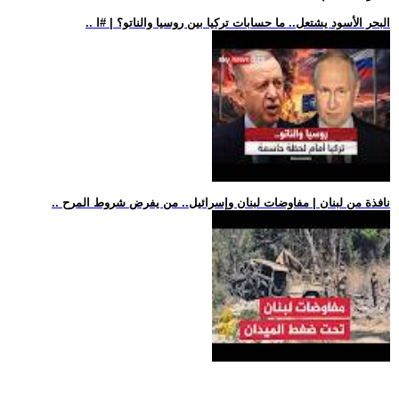
.. البحر الأسود يشتعل.. ما حسابات تركيا بين روسيا والناتو؟ | #ا
.. نافذة من لبنان | مفاوضات لبنان وإسرائيل.. من يفرض شروط المرح