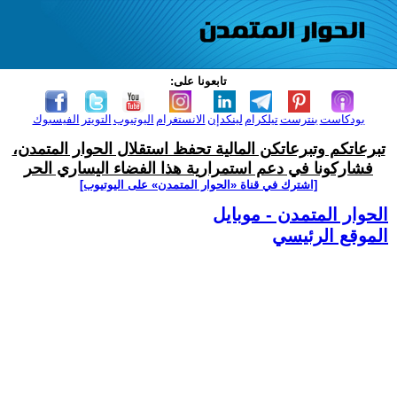
تابعونا على:
بودكاست
بنترست
تيلكرام
لينكدإن
الانستغرام
اليوتيوب
التويتر
الفيسبوك
تبرعاتكم وتبرعاتكن المالية تحفظ استقلال الحوار المتمدن،
فشاركونا في دعم استمرارية هذا الفضاء اليساري الحر
[اشترك في قناة ‫«الحوار المتمدن» على اليوتيوب]
الحوار المتمدن - موبايل
الموقع الرئيسي