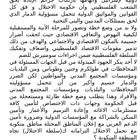
دولية لإسرائيل واتهامها بارتكاب جرائم الإبادة بحق
الشعب الفلسطيني وان حكومة الاحتلال و فق كل
القوانين والمواثيق الدولية تتحمل مسؤولية الدمار الذي
لحق بممتلكات المدنيين والبنى التحتية
ولا بد من وضع خطة وتصور للمرحلة الآنية والمستقبلية
لكيفية النهوض والتعافي الاقتصادي حيث لحقت أضرار
جسيمة بالمكون الاقتصادي والاجتماعي والهدف من ذلك
تدمير مقومات الاقتصاد الفلسطيني واضعاف وتفكيك
السلطة الفلسطينية ضمن اجراءات سومتيرش للضم
لا أحد ينكر الجهود المبذولة من قبل الجهات المسئولة في
المحافظات في طولكرم وجنين وطوباس ومن البلديات
ومؤسسات المجتمع المدني والمواطنين لكن الضرر
والدمار جسيم واكبر من أن تتحمل مسؤوليته
المحافظات والبلديات ومؤسسات المجتمع المدني
والأفراد وهذا يتطلب وضع خطة طارئة ومستعجلة من
قبل الحكومة وجهات ذات الاختصاص لتأمين كافة
مستلزمات الاغاثه وإعادة الترميم والأعمار وتأمين
السكن بالشراكة مع المؤسسات الدولية وضرورة تأمين
الدعم العربي مع إعلان المناطق المحتلة مناطق منكوبة
مع تحمل الاحتلال التزاماته ك(سلطة الاحتلال) تجاه
المنطقة المنكوبة ؟