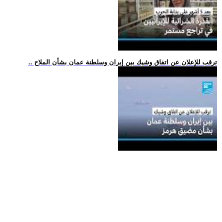
.. ترقب للإعلان عن اتفاق وشيك بين إيران وسلطنة عمان بشأن الملاح