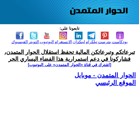
تابعونا على:
بودكاست
بنترست
تيلكرام
لينكدإن
الانستغرام
اليوتيوب
التويتر
الفيسبوك
تبرعاتكم وتبرعاتكن المالية تحفظ استقلال الحوار المتمدن،
فشاركونا في دعم استمرارية هذا الفضاء اليساري الحر
[اشترك في قناة ‫«الحوار المتمدن» على اليوتيوب]
الحوار المتمدن - موبايل
الموقع الرئيسي