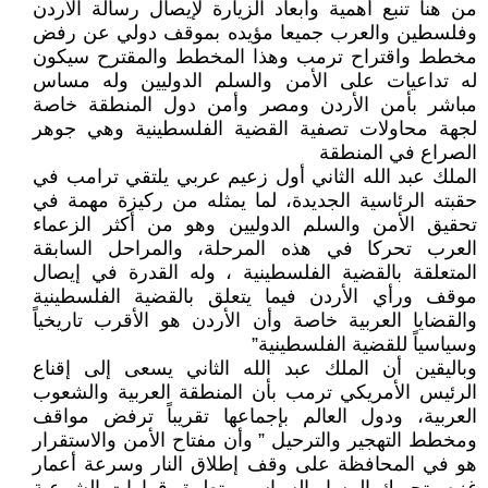
من هنا تنبع أهمية وأبعاد الزيارة لإيصال رسالة الأردن
وفلسطين والعرب جميعا مؤيده بموقف دولي عن رفض
مخطط واقتراح ترمب وهذا المخطط والمقترح سيكون
له تداعيات على الأمن والسلم الدوليين وله مساس
مباشر بأمن الأردن ومصر وأمن دول المنطقة خاصة
لجهة محاولات تصفية القضية الفلسطينية وهي جوهر
الصراع في المنطقة
الملك عبد الله الثاني أول زعيم عربي يلتقي ترامب في
حقبته الرئاسية الجديدة، لما يمثله من ركيزة مهمة في
تحقيق الأمن والسلم الدوليين وهو من أكثر الزعماء
العرب تحركا في هذه المرحلة، والمراحل السابقة
المتعلقة بالقضية الفلسطينية ، وله القدرة في إيصال
موقف ورأي الأردن فيما يتعلق بالقضية الفلسطينية
والقضايا العربية خاصة وأن الأردن هو الأقرب تاريخياً
وسياسياً للقضية الفلسطينية”
وباليقين أن الملك عبد الله الثاني يسعى إلى إقناع
الرئيس الأمريكي ترمب بأن المنطقة العربية والشعوب
العربية، ودول العالم بإجماعها تقريباً ترفض مواقف
ومخطط التهجير والترحيل ” وأن مفتاح الأمن والاستقرار
هو في المحافظة على وقف إطلاق النار وسرعة أعمار