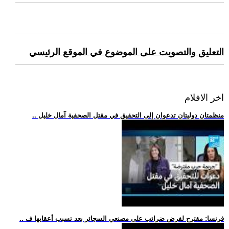
التعليق والتصويت على الموضوع في الموقع الرئيسي
اخر الافلام
.. منظمتان دوليتان تدعوان إلى التحقيق في مقتل الصحفية آمال خليل
.. فرنسا: مقترح لفرض ضرائب على مصنعي السجائر بعد تسبب أعقابها ف