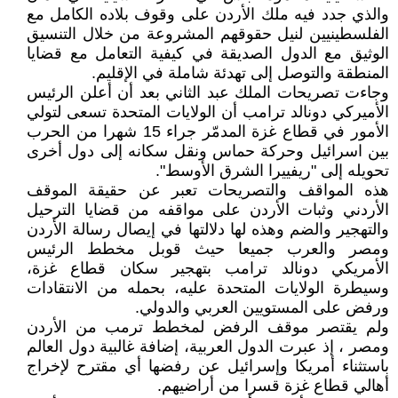
والذي جدد فيه ملك الأردن على وقوف بلاده الكامل مع
الفلسطينيين لنيل حقوقهم المشروعة من خلال التنسيق
الوثيق مع الدول الصديقة في كيفية التعامل مع قضايا
المنطقة والتوصل إلى تهدئة شاملة في الإقليم.
وجاءت تصريحات الملك عبد الثاني بعد أن أعلن الرئيس
الأميركي دونالد ترامب أن الولايات المتحدة تسعى لتولي
الأمور في قطاع غزة المدمّر جراء 15 شهرا من الحرب
بين اسرائيل وحركة حماس ونقل سكانه إلى دول أخرى
تحويله إلى "ريفييرا الشرق الأوسط".
هذه المواقف والتصريحات تعبر عن حقيقة الموقف
الأردني وثبات الأردن على مواقفه من قضايا الترحيل
والتهجير والضم وهذه لها دلالتها في إيصال رسالة الأردن
ومصر والعرب جميعا حيث قوبل مخطط الرئيس
الأمريكي دونالد ترامب بتهجير سكان قطاع غزة،
وسيطرة الولايات المتحدة عليه، بحمله من الانتقادات
ورفض على المستويين العربي والدولي.
ولم يقتصر موقف الرفض لمخطط ترمب من الأردن
ومصر ، إذ عبرت الدول العربية، إضافة غالبية دول العالم
باستثناء أمريكا وإسرائيل عن رفضها أي مقترح لإخراج
أهالي قطاع غزة قسرا من أراضيهم.