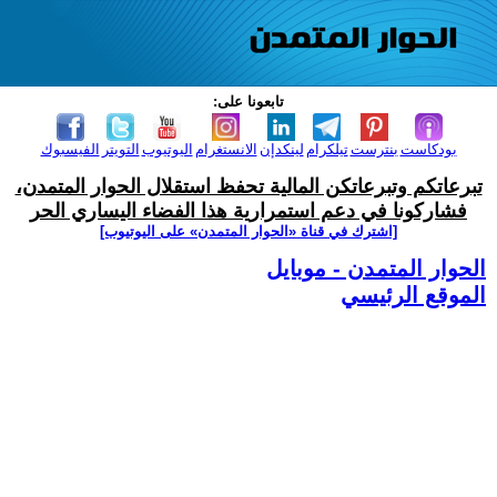
تابعونا على:
بودكاست
بنترست
تيلكرام
لينكدإن
الانستغرام
اليوتيوب
التويتر
الفيسبوك
تبرعاتكم وتبرعاتكن المالية تحفظ استقلال الحوار المتمدن،
فشاركونا في دعم استمرارية هذا الفضاء اليساري الحر
[اشترك في قناة ‫«الحوار المتمدن» على اليوتيوب]
الحوار المتمدن - موبايل
الموقع الرئيسي