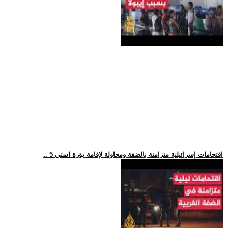
.. 5 اقتحامات إسرائيلية متزامنة بالضفة ومحاولة لإقامة بؤرة استي