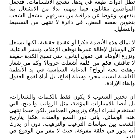
تظل أدوات طيعة في يدها، تشجع الانقسامات، فتجعل
المواطنين يتقاتلون فيما بينهم، بدلا من الانشغال بما
ينفعهم، وعوضا عن مراقبة من يسرقهم، ينشغل الشعب
بتخوين بعضه البعض، في دائرة لا تنتهي من التسقيط
والتضليل.
لا تملك هذه الأنظمة فكرا أو عقيدة حقيقية، لكنها تستغل
كل الوسائل لإطالة عمرها توظف الإعلام، وتنشر الدعاية،
وتزرع الأوهام في عقول الناس، حتى تصبح الكذبة حقيقة
لا تناقش، فكم من كلمة أشعلت حروبا؟ وكم من شعار
زهقت تحته أرواح؟ الدعاية السياسية في يد الأنظمة
الفاشلة ليست مجرد وسيلة إقناع، بل أداة لقمع العقول
وإلغاء الإرادة.
ان تخدير الشعوب لا يكون فقط بالكلمات والشعارات،
بل أيضا بالامتيازات المؤقتة، مثل الرواتب والمنح، التي
تستخدم لشراء الولاء وترويض الجماهير ،لكن حينما تنتهي
هذه الوسائل، يأتي دور القمع والعنف، هكذا يتأرجح
الشعب بين سياسات الترغيب والترهيب، دون أن يدرك
أنه يدور في حلقة مفرغة، حيث لا مفر من الوقوع في
الفخ.