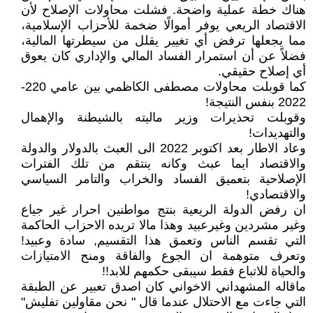
هناك خطة عملية واضحة. فشلت محاولات الإصلاح لأن
الاقتصاد الريعي يوفر أموالًا ضخمة للأحزاب الإسلامية،
مما يجعلها ترفض أي تغيير يقلل من سيطرتها المالية،
فضلاً عن أن استمرار الفساد المالي والإداري كان يعوق
أي إصلاح حقيقي.
كما قوبلت محاولات مصطفى الكاظمي بين عامي 220-
2022 بنفس النتيجة!
وقوبلت تحذيرات وزير ماليته بالشيطنة والإهمال
والتهديدات!
وعاد الاطار بعد اكتوبر 2022 الى العبث بالدولار والدولة
والاقتصاد ايما عبث وكانه ينتقم من تلك الفترات
الإصلاحية بتعميق الفساد والخراب والتامر السياسي
والاقتصادي!
ان رفض الدولة الريعية بنتج مواطنين احرار غير جياع
وغير مشردين وغيرعبيد وهذا مالا تريده الاحزاب الحاكمة
التي تقسم الناس وتعمق هذا التقسيم, سادة وعبيد!
وتعرف متوهمة ان الجوع والفاقة ومنح الامتيازات
والحياة للاتباع فقط سيبقى حكمهم للابد!!
ماقاله المشهداني الاخواني كان اصدق تعبير عن الطبقة
التي جاءت مع الاحتلال عندما قال " نحن مقاولين تفليش"