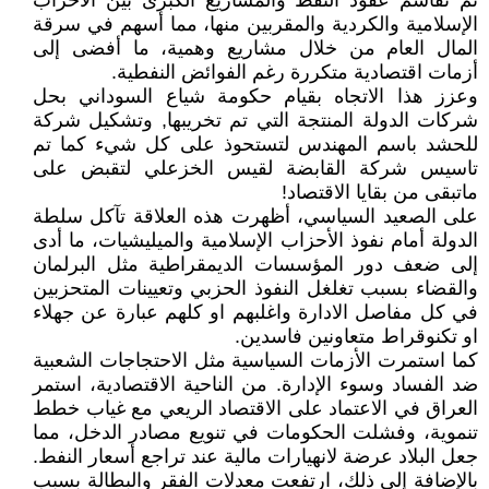
تم تقاسم عقود النفط والمشاريع الكبرى بين الأحزاب
الإسلامية والكردية والمقربين منها، مما أسهم في سرقة
المال العام من خلال مشاريع وهمية، ما أفضى إلى
أزمات اقتصادية متكررة رغم الفوائض النفطية.
وعزز هذا الاتجاه بقيام حكومة شياع السوداني بحل
شركات الدولة المنتجة التي تم تخريبها, وتشكيل شركة
للحشد باسم المهندس لتستحوذ على كل شيء كما تم
تاسيس شركة القابضة لقيس الخزعلي لتقبض على
ماتبقى من بقايا الاقتصاد!
على الصعيد السياسي، أظهرت هذه العلاقة تآكل سلطة
الدولة أمام نفوذ الأحزاب الإسلامية والميليشيات، ما أدى
إلى ضعف دور المؤسسات الديمقراطية مثل البرلمان
والقضاء بسبب تغلغل النفوذ الحزبي وتعيينات المتحزبين
في كل مفاصل الادارة واغلبهم او كلهم عبارة عن جهلاء
او تكنوقراط متعاونين فاسدين.
كما استمرت الأزمات السياسية مثل الاحتجاجات الشعبية
ضد الفساد وسوء الإدارة. من الناحية الاقتصادية، استمر
العراق في الاعتماد على الاقتصاد الريعي مع غياب خطط
تنموية، وفشلت الحكومات في تنويع مصادر الدخل، مما
جعل البلاد عرضة لانهيارات مالية عند تراجع أسعار النفط.
بالإضافة إلى ذلك، ارتفعت معدلات الفقر والبطالة بسبب