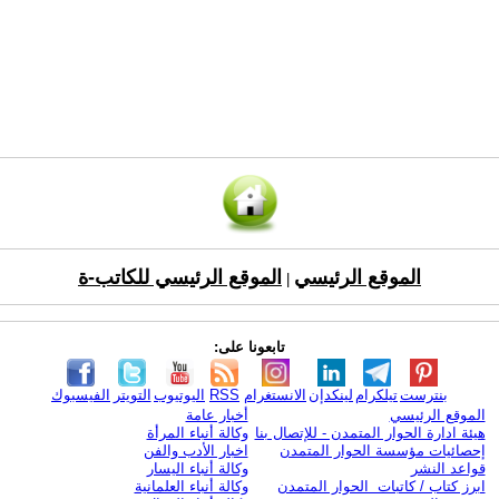
الموقع الرئيسي
الموقع الرئيسي للكاتب-ة
|
تابعونا على:
بنترست
تيلكرام
لينكدإن
الانستغرام
RSS
اليوتيوب
التويتر
الفيسبوك
الموقع الرئيسي
أخبار عامة
هيئة ادارة الحوار المتمدن - للإتصال بنا
وكالة أنباء المرأة
إحصائيات مؤسسة الحوار المتمدن
اخبار الأدب والفن
قواعد النشر
وكالة أنباء اليسار
ابرز كتاب / كاتبات الحوار المتمدن
وكالة أنباء العلمانية