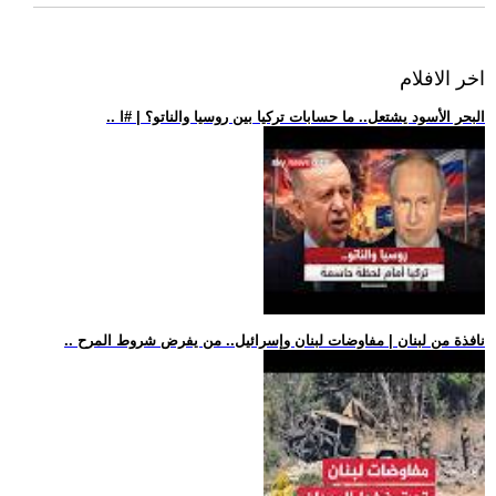
اخر الافلام
.. البحر الأسود يشتعل.. ما حسابات تركيا بين روسيا والناتو؟ | #ا
.. نافذة من لبنان | مفاوضات لبنان وإسرائيل.. من يفرض شروط المرح