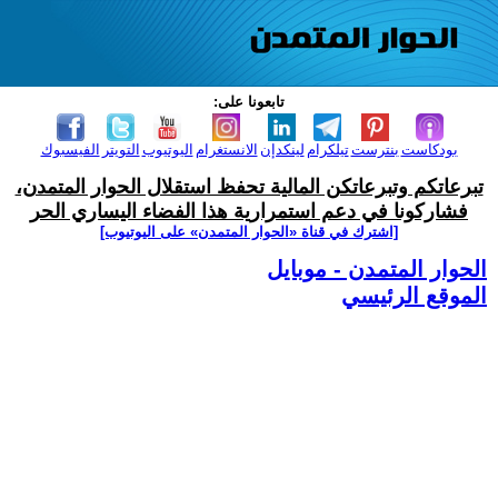
تابعونا على:
بودكاست
بنترست
تيلكرام
لينكدإن
الانستغرام
اليوتيوب
التويتر
الفيسبوك
تبرعاتكم وتبرعاتكن المالية تحفظ استقلال الحوار المتمدن،
فشاركونا في دعم استمرارية هذا الفضاء اليساري الحر
[اشترك في قناة ‫«الحوار المتمدن» على اليوتيوب]
الحوار المتمدن - موبايل
الموقع الرئيسي