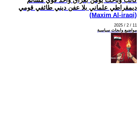
ديمقراطي علماني بلا عفن ديني طائفي قومي
(Maxim Al-iraqi)
2025 / 2 / 11
مواضيع وابحاث سياسية