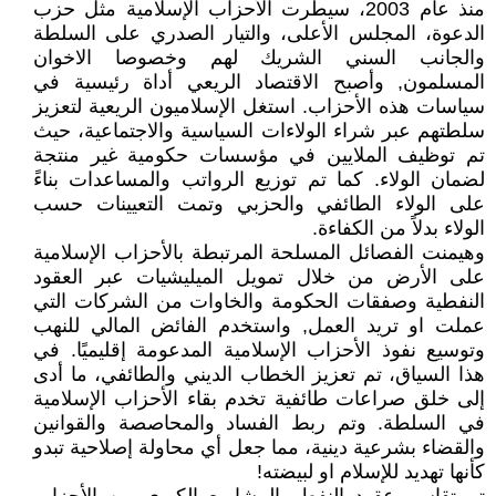
منذ عام 2003، سيطرت الأحزاب الإسلامية مثل حزب
الدعوة، المجلس الأعلى، والتيار الصدري على السلطة
والجانب السني الشريك لهم وخصوصا الاخوان
المسلمون, وأصبح الاقتصاد الريعي أداة رئيسية في
سياسات هذه الأحزاب. استغل الإسلاميون الريعية لتعزيز
سلطتهم عبر شراء الولاءات السياسية والاجتماعية، حيث
تم توظيف الملايين في مؤسسات حكومية غير منتجة
لضمان الولاء. كما تم توزيع الرواتب والمساعدات بناءً
على الولاء الطائفي والحزبي وتمت التعيينات حسب
الولاء بدلاً من الكفاءة.
وهيمنت الفصائل المسلحة المرتبطة بالأحزاب الإسلامية
على الأرض من خلال تمويل الميليشيات عبر العقود
النفطية وصفقات الحكومة والخاوات من الشركات التي
عملت او تريد العمل, واستخدم الفائض المالي للنهب
وتوسيع نفوذ الأحزاب الإسلامية المدعومة إقليميًا. في
هذا السياق، تم تعزيز الخطاب الديني والطائفي، ما أدى
إلى خلق صراعات طائفية تخدم بقاء الأحزاب الإسلامية
في السلطة. وتم ربط الفساد والمحاصصة والقوانين
والقضاء بشرعية دينية، مما جعل أي محاولة إصلاحية تبدو
كأنها تهديد للإسلام او لبيضته!