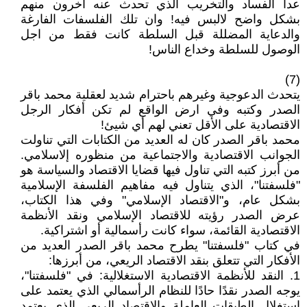
عدا الفساد والتخريب الذي تحدث عنه اخرون منهم
بشكل واضح لالبس فيه! وان تلك الفلسفات الفارغة
والدعاية المضللة قبل السلطة كانت فقط من اجل
الوصول للسلطة وخداع الناس!
(7)
يتحدث الدعوجية وغيرهم باحترام شديد لعقلية محمد باقر
الصدر وكتبه وفي ارض الواقع لم تكن أفكار الرجل
الاقتصادية على الأقل تعني لهم أي شيئ!
محمد باقر الصدر كان له العديد من الكتابات التي تناولت
الجوانب الاقتصادية والاجتماعية من منظوره إلاسلامي.
من أبرز كتبه التي تناول فيها قضايا الاقتصاد والسياسة هو
"فلسفتنا"، الذي يتناول فيه مفاهيم الفلسفة الإسلامية
بشكل عام، و"الاقتصاد الإسلامي" وفي هذا الكتاب،
عرض الصدر رؤيته للاقتصاد الإسلامي ونقد الأنظمة
الاقتصادية القائمة، سواء كانت رأسمالية أو اشتراكية.
في كتاب "فلسفتنا" يطرح محمد باقر الصدر العديد من
الأفكار التي تتعلق بنقد الاقتصاد الريعي، من أبرزها:
1. النقد للأنظمة الاقتصادية الاستغلالية: في "فلسفتنا"،
يوجه الصدر نقدًا حادًا للنظام الرأسمالي الذي يعتمد على
استغلال الطبقات العاملة والاقتصاد الريعي الذي يعتمد