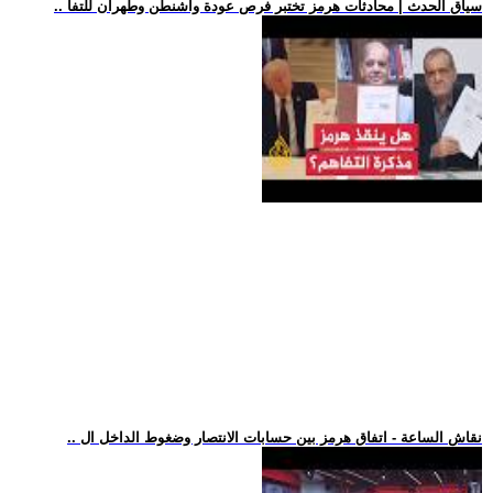
.. سياق الحدث | محادثات هرمز تختبر فرص عودة واشنطن وطهران للتفا
.. نقاش الساعة - اتفاق هرمز بين حسابات الانتصار وضغوط الداخل ال