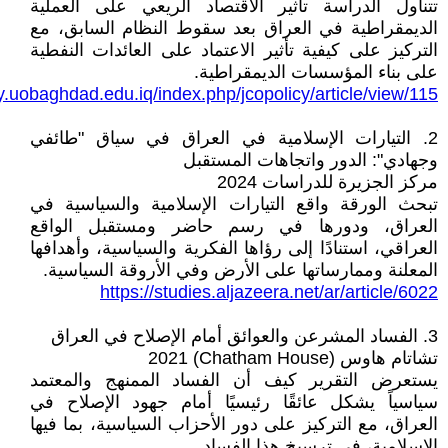
تتناول الدراسة تأثير الاقتصاد الريعي على العملية
الديمقراطية في العراق بعد سقوط النظام السابق، مع
التركيز على كيفية تأثير الاعتماد على العائدات النفطية
على بناء المؤسسات الديمقراطية.
cy.uobaghdad.edu.iq/index.php/jcopolicy/article/view/115
2. التيارات الإسلامية في العراق في سياق "طائفي
وجهادي": الدور واتجاهات المستقبل
مركز الجزيرة للدراسات 2024
تبحث الورقة واقع التيارات الإسلامية والسياسية في
العراق، ودورها في رسم حاضر ومستقبل الواقع
العراقي، استنادًا إلى رؤاها الفكرية والسياسية، وأهدافها
المعلنة وممارساتها على الأرض وفي الأروقة السياسية.
https://studies.aljazeera.net/ar/article/6022
3. الفساد المشرعن والعوائق أمام الإصلاح في العراق
تشاتام هاوس (Chatham House) 2021
يستعرض التقرير كيف أن الفساد الممنهج والمعتمد
سياسياً يشكل عائقًا رئيسيًا أمام جهود الإصلاح في
العراق، مع التركيز على دور الأحزاب السياسية، بما فيها
الإسلامية، في ترسيخ هذا الفساد.