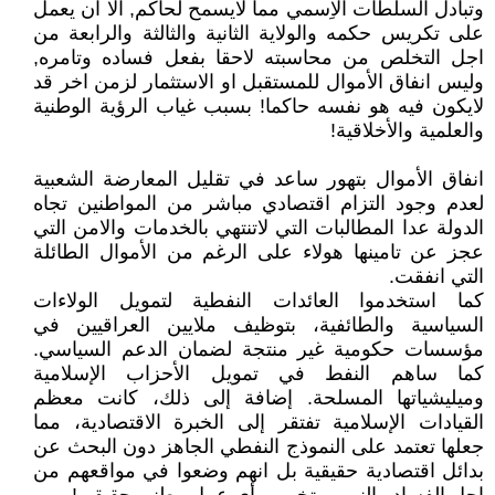
وتبادل السلطات الاِسمي مما لايسمح لحاكم, الا ان يعمل
على تكريس حكمه والولاية الثانية والثالثة والرابعة من
اجل التخلص من محاسبته لاحقا بفعل فساده وتامره,
وليس انفاق الأموال للمستقبل او الاستثمار لزمن اخر قد
لايكون فيه هو نفسه حاكما! بسبب غياب الرؤية الوطنية
والعلمية والأخلاقية!
انفاق الأموال بتهور ساعد في تقليل المعارضة الشعبية
لعدم وجود التزام اقتصادي مباشر من المواطنين تجاه
الدولة عدا المطالبات التي لاتنتهي بالخدمات والامن التي
عجز عن تامينها هولاء على الرغم من الأموال الطائلة
التي انفقت.
كما استخدموا العائدات النفطية لتمويل الولاءات
السياسية والطائفية، بتوظيف ملايين العراقيين في
مؤسسات حكومية غير منتجة لضمان الدعم السياسي.
كما ساهم النفط في تمويل الأحزاب الإسلامية
وميليشياتها المسلحة. إضافة إلى ذلك، كانت معظم
القيادات الإسلامية تفتقر إلى الخبرة الاقتصادية، مما
جعلها تعتمد على النموذج النفطي الجاهز دون البحث عن
بدائل اقتصادية حقيقية بل انهم وضعوا في مواقعهم من