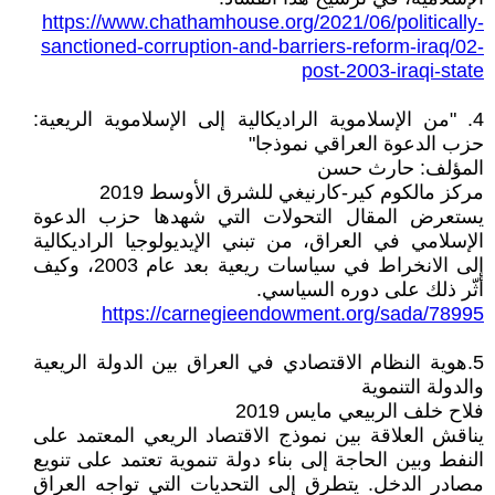
https://www.chathamhouse.org/2021/06/politically-
sanctioned-corruption-and-barriers-reform-iraq/02-
post-2003-iraqi-state
4. "من الإسلاموية الراديكالية إلى الإسلاموية الريعية:
حزب الدعوة العراقي نموذجا"
المؤلف: حارث حسن
مركز مالكوم كير-كارنيغي للشرق الأوسط 2019
يستعرض المقال التحولات التي شهدها حزب الدعوة
الإسلامي في العراق، من تبني الإيديولوجيا الراديكالية
إلى الانخراط في سياسات ريعية بعد عام 2003، وكيف
أثّر ذلك على دوره السياسي.
https://carnegieendowment.org/sada/78995
5.هوية النظام الاقتصادي في العراق بين الدولة الريعية
والدولة التنموية
فلاح خلف الربيعي مايس 2019
يناقش العلاقة بين نموذج الاقتصاد الريعي المعتمد على
النفط وبين الحاجة إلى بناء دولة تنموية تعتمد على تنويع
مصادر الدخل. يتطرق إلى التحديات التي تواجه العراق