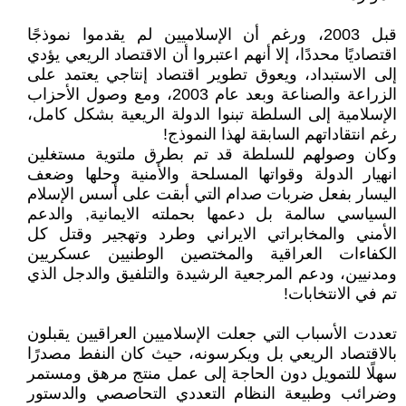
قبل 2003، ورغم أن الإسلاميين لم يقدموا نموذجًا
اقتصاديًا محددًا، إلا أنهم اعتبروا أن الاقتصاد الريعي يؤدي
إلى الاستبداد، ويعوق تطوير اقتصاد إنتاجي يعتمد على
الزراعة والصناعة وبعد عام 2003، ومع وصول الأحزاب
الإسلامية إلى السلطة تبنوا الدولة الريعية بشكل كامل،
رغم انتقاداتهم السابقة لهذا النموذج!
وكان وصولهم للسلطة قد تم بطرق ملتوية مستغلين
انهيار الدولة وقواتها المسلحة والأمنية وحلها وضعف
اليسار بفعل ضربات صدام التي أبقت على أسس الإسلام
السياسي سالمة بل دعمها بحملته الايمانية, والدعم
الأمني والمخابراتي الايراني وطرد وتهجير وقتل كل
الكفاءات العراقية والمختصين الوطنيين عسكريين
ومدنيين، ودعم المرجعية الرشيدة والتلفيق والدجل الذي
تم في الانتخابات!
تعددت الأسباب التي جعلت الإسلاميين العراقيين يقبلون
بالاقتصاد الريعي بل ويكرسونه، حيث كان النفط مصدرًا
سهلًا للتمويل دون الحاجة إلى عمل منتج مرهق ومستمر
وضرائب وطبيعة النظام التعددي التحاصصي والدستور