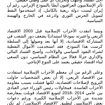
اجل الفساد والنهب وتخريب أي عمل وطني حقيقي!
تأثر الإسلاميون العراقيون أيضًا بالنموذج الإيراني، رغم أن
إيران ليست دولة ريعية بالكامل، إذ استخدموا النفط
لتمويل الحرس الثوري واذرعه في الخارج والهيمنة
السياسية.
وبينما انتقدت الأحزاب الإسلامية قبل 2003 الاقتصاد
الريعي واعتبرته نموذجًا استبداديًا يضعف دور الشعب في
المشاركة الاقتصادية، إلا أنها بعد وصولها إلى السلطة
كرست هذا النموذج. فقد استخدمت الأموال النفطية
لشراء النفوذ السياسي والولاءات، وأصبح الفساد المالي
والإداري جزءًا فعالا من النظام السياسي، دون السعي
لبناء اقتصاد حقيقي يعتمد على التنوع الإنتاجي.
وعلى الرغم من أن معظم الأحزاب الإسلامية استفادت
من الاقتصاد الريعي، إلا أن بعض الشخصيات حاولت
الترويج لإصلاحات اقتصادية، لكنها فشلت بسبب مقاومة
الأحزاب الفاسدة. فمحاولات رئيس الوزراء حيدر العبادي
بين عامي 2014 -2018 لتنويع الاقتصاد قوبلت بمعارضة
شديدة من الأحزاب الإسلامية الكبيرة. ورغم دعوات
بعض الإسلاميين لتطبيق "الاقتصاد الإسلامي"، لم تكن