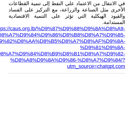
في الانتقال من الاعتماد على النفط إلى تنمية القطاعات
الأخرى مثل الصناعة والزراعة، مع التركيز على الفساد
والقيود الهيكلية التي تؤثر على التنمية الاقتصادية
المستدامة.
ttps://caus.org.lb/%D9%87%D9%88%D9%8A%D8%A9-
D8%A7%D9%84%D9%86%D8%B8%D8%A7%D9%85-
9%82%D8%AA%D8%B5%D8%A7%D8%AF%D9%8A-
%D9%81%D9%8A-
8%A7%D9%84%D8%B9%D8%B1%D8%A7%D9%82-
%D8%A8%D9%8A%D9%86-%D8%A7%D9%84/?
utm_source=chatgpt.com