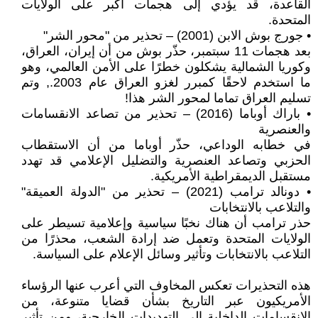
القاعدة، قد يؤدي إلى هجمات أكبر على الولايات
المتحدة.
• جورج بوش الابن (2001) – تحذير من "محور الشر"
بعد هجمات 11 سبتمبر، حذّر بوش من أن إيران، العراق،
وكوريا الشمالية يشكلون خطرًا على الأمن العالمي، وهو
ما استخدم لاحقًا كمبرر لغزو العراق عام 2003., وتم
تسليم العراق تماما لمحور الشر هذا!
• باراك أوباما (2016) – تحذير من تصاعد الانقسامات
والعنصرية
في خطابه الوداعي، حذّر أوباما من أن الاستقطاب
الحزبي وتصاعد العنصرية والتضليل الإعلامي قد تهدد
مستقبل الديمقراطية الأمريكية.
• دونالد ترامب (2021) – تحذير من "الدولة العميقة"
والتلاعب بالانتخابات
حذر ترامب أن هناك نخبًا سياسية وإعلامية تسيطر على
الولايات المتحدة وتعمل ضد إرادة الشعب، محذرًا من
التلاعب بالانتخابات وتأثير وسائل الإعلام على السياسة.
هذه التحذيرات تعكس المخاوف التي أعرب عنها الرؤساء
الأمريكيون عبر التاريخ بشأن قضايا متنوعة، من
الانقسامات الداخلية إلى التهديدات الخارجية، ومن تأثير