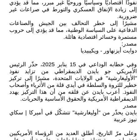
نفوذًا اقتصاديًا وسياسيًا وروحيًا غير مبرر، مما قد يؤدي
إلى زيادة الإنفاق العسكري والتورط في صراعات غير
ضرورية.
مشيرًا إلى خطر التحالف بين الجيش والصناعات
الدفاعية على السياسة الوطنية، مما قد يؤدي إلى حروب
مستمرة وخسائر اقتصادية هائلة.
مصدر:
دوايت أيزنهاور - ويكيبيديا
وفي خطابه الوداعي في 15 يناير 2025، حذّر الرئيس
الأمريكي جو بايدن الديمقراطي من تزايد نفوذ
"الأوليغارشية" في الولايات المتحدة، مشيرًا إلى تركيز
خطير للثروة والسلطة في أيدي قلة من الأثرياء وأصحاب
النفوذ. أعرب بايدن عن قلقه من أن هذا التركيز يهدد
الديمقراطية الأمريكية والحقوق الأساسية والحريات.
مصدر
بايدن يحذّر من "أوليغارشية" تتشكّل في أميركا | سكاي
نيوز عربية
وعلى مرّ التاريخ، أطلق العديد من الرؤساء الأمريكيين