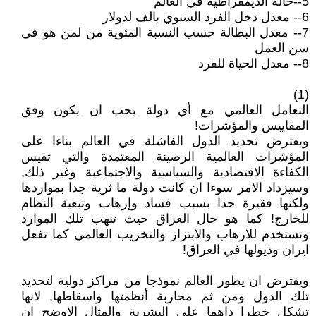
5--حالة الديمقراطية في العالم
6-- معدل دخل الفرد السنوي بالف لدولار
7-- معدل البطالة حسب النسبة المئوية من لمن هو في
سن العمل
8-- معدل الحياة للفرد
(1)
التعامل العالمي مع أي دولة يجب ان يكون وفق
المقاييس والمؤشرات!
ويفترض تحديد الدول الفاشلة في العالم بناءا على
المؤشرات العالمية الرصينة المعتمدة والتي تقيس
الكفاءة الاقتصادية والسياسية والاجتماعية وغير ذلك,
وسيزداد الامر سوءا ان كانت دولة ما ثرية جدا بمواردها
ولكنها فقيرة جدا بسبب فساد وإرهاب وتبعية النظام
للخارج! كما هو حال العراق حيث تنهب تلك الموارد
وتستخدم للارهاب والابتزاز والتخريب العالمي كما تفعل
ايران وذيولها في العراق!
ويفترض ان يطور العالم نموذجا من مراكز دولية لتحديد
تلك الدول ومن ثم محاربة أنظمتها واسقاطها, لانها
تشكل خطرا داهما على البشرية والمثال الاوضح ان