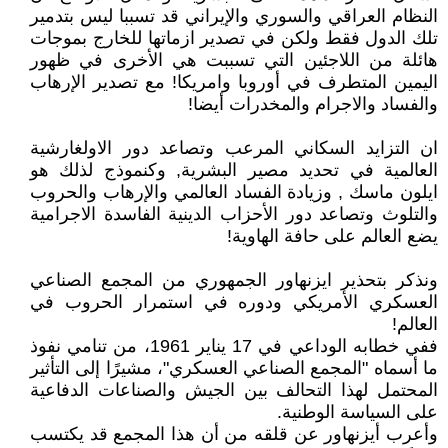
النظام العراقي والسوري والإيراني قد تسببا ليس بتدمير
تلك الدول فقط ولكن في تصدير ازماتها للخارج بموجات
هائلة من اللاجئين التي تسببت هي الأخرى في ظهور
اليمين المتطرف في أوروبا وامريكا! مع تصدير الإرهاب
والفساد والاجرام والمخدرات أيضا!
ان التزايد السكاني المرعب وتصاعد دور الاولغارشية
العالمية في تحديد مصير البشرية, وكنموذج لذلك هو
ايلون ماسك , وزيادة الفساد العالمي والإرهاب والحروب
والتلوث وتصاعد دور الأحزاب الدينية الفاسدة الاجرامية
يضع العالم على حافة الهاوية!
ونذكر بتحذير ايزنهاور الجمهوري من المجمع الصناعي
العسكري الأمريكي ودوره في استمرار الحروب في
العالم!
ففي خطابه الوداعي في 17 يناير 1961، من تنامي نفوذ
ما أسماه "المجمع الصناعي العسكري"، مشيرًا إلى التأثير
المحتمل لهذا التحالف بين الجيش والصناعات الدفاعية
على السياسة الوطنية.
وأعرب أيزنهاور عن قلقه من أن هذا المجمع قد يكتسب