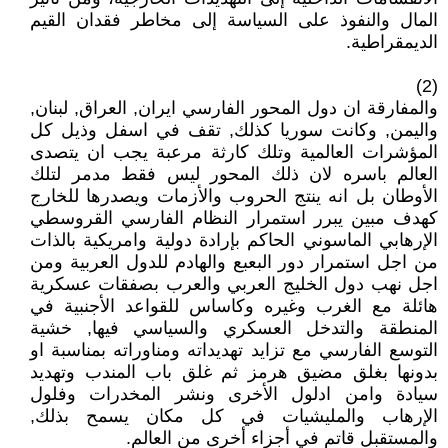
المال والنفوذ على السياسة إلى مخاطر فقدان القيم
الديمقراطية.
(2)
والمفارقة ان دول المحور الفارسي ايران, العراق, لبنان,
واليمن, وكانت سوريا كذلك, تقف في اسفل وذيل كل
المؤشرات العالمية وتلك كارثة مرعبة يجب ان يتصدى
العالم باسره لان ذلك المحور ليس فقط مدمر لتلك
الأوطان بل انه ينتج الحروب والأزمات ويصدرها للخارج
كهدف مبين يبرر استمرار النظام الفارسي القروسطي
الإرهابي الماسوني الحاكم بإرادة دولية وامريكية بالذات
من اجل استمرار دور البعبع والهادم للدول العربية ومن
اجل نهب دول الخليج العربي والعرب بصفقات عسكرية
هائلة مع الغرب وغيره وكاساس للقواعد الأجنبية في
المنطقة والتدخل العسكري والسياسي فيها, خشية
التوسع الفارسي مع تزايد تهديداته ومناوراته بمناسبة او
بدونها بغلق مضيق هرمز ثم غلق باب المندب وتهديد
سيادة وامن ادلول الأخرى ونشر المخدرات وفلول
الإرهاب والمليشيات في كل مكان يسمح بذلك,
والمستقبل قاتم في أجزاء أخرى من العالم.