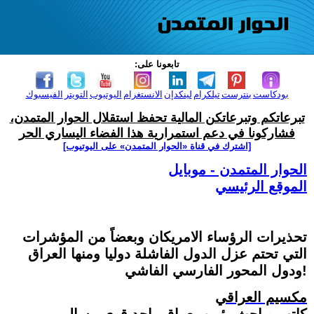
تابعونا على:
بودكاست
بنترست
تيلكرام
لينكدإن
الانستغرام
اليوتيوب
التويتر
الفيسبوك
تبرعاتكم وتبرعاتكن المالية تحفظ استقلال الحوار المتمدن،
فشاركونا في دعم استمرارية هذا الفضاء اليساري الحر
[اشترك في قناة ‫«الحوار المتمدن» على اليوتيوب]
الحوار المتمدن - موبايل
الموقع الرئيسي
تحذيرات الرؤساء الامريكان وبعضاً من المؤشرات
التي تحتم عزل الدول الفاشلة دوليا ومنها العراق
ودول المحور الفارسي الفاشي!
مكسيم العراقي
كاتب وباحث يؤمن بعراق واحد قوي مسالم