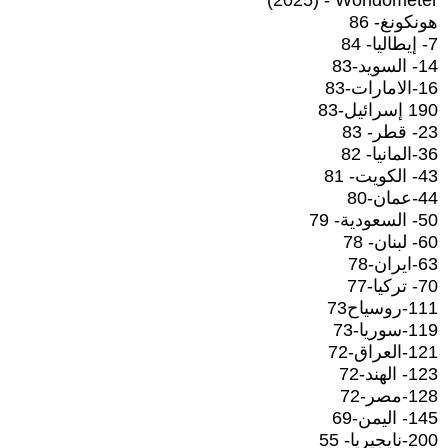
(2025) - Worldometer
هونكونغ- 86
7- إيطاليا- 84
14- السويد-83
16-الامارات-83
190 إسرائيل-83
23- قطر- 83
36-المانيا- 82
43- الكويت- 81
44-عمان-80
50- السعودية- 79
60- لبنان- 78
63-ايران-78
70- تركيا-77
111-روسياح73
119-سوريا-73
121-العراق-72
123- الهند-72
128-مصر-72
145- اليمن-69
200-نايجيريا- 55