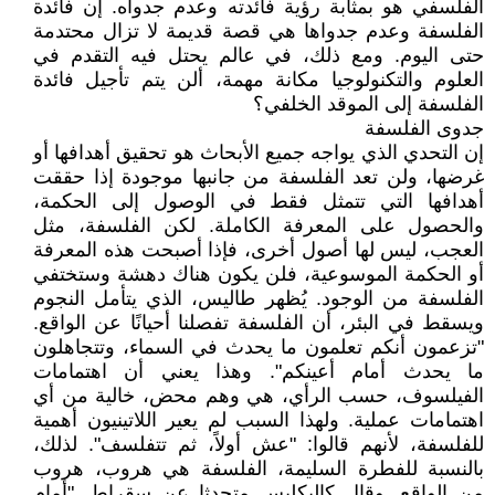
الفلسفي هو بمثابة رؤية فائدته وعدم جدواه. إن فائدة
الفلسفة وعدم جدواها هي قصة قديمة لا تزال محتدمة
حتى اليوم. ومع ذلك، في عالم يحتل فيه التقدم في
العلوم والتكنولوجيا مكانة مهمة، ألن يتم تأجيل فائدة
الفلسفة إلى الموقد الخلفي؟
جدوى الفلسفة
إن التحدي الذي يواجه جميع الأبحاث هو تحقيق أهدافها أو
غرضها، ولن تعد الفلسفة من جانبها موجودة إذا حققت
أهدافها التي تتمثل فقط في الوصول إلى الحكمة،
والحصول على المعرفة الكاملة. لكن الفلسفة، مثل
العجب، ليس لها أصول أخرى، فإذا أصبحت هذه المعرفة
أو الحكمة الموسوعية، فلن يكون هناك دهشة وستختفي
الفلسفة من الوجود. يُظهر طاليس، الذي يتأمل النجوم
ويسقط في البئر، أن الفلسفة تفصلنا أحيانًا عن الواقع.
"تزعمون أنكم تعلمون ما يحدث في السماء، وتتجاهلون
ما يحدث أمام أعينكم". وهذا يعني أن اهتمامات
الفيلسوف، حسب الرأي، هي وهم محض، خالية من أي
اهتمامات عملية. ولهذا السبب لم يعير اللاتينيون أهمية
للفلسفة، لأنهم قالوا: "عش أولاً، ثم تتفلسف". لذلك،
بالنسبة للفطرة السليمة، الفلسفة هي هروب، هروب
من الواقع. وقال كاليكليس متحدثا عن سقراط. "أمام