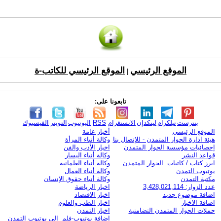
الموقع الرئيسي
الموقع الرئيسي للكاتب-ة
|
تابعونا على:
بنترست
تيلكرام
لينكدإن
الانستغرام
RSS
اليوتيوب
التويتر
الفيسبوك
الموقع الرئيسي
أخبار عامة
هيئة ادارة الحوار المتمدن - للإتصال بنا
وكالة أنباء المرأة
إحصائيات مؤسسة الحوار المتمدن
اخبار الأدب والفن
قواعد النشر
وكالة أنباء اليسار
ابرز كتاب / كاتبات الحوار المتمدن
وكالة أنباء العلمانية
يوتيوب التمدن
وكالة أنباء العمال
مكتبة التمدن
وكالة أنباء حقوق الإنسان
عدد الزوار: 3,428,021,114
اخبار الرياضة
اضافة موضوع جديد
اخبار الاقتصاد
اضافة الاخبار
اخبار الطب والعلوم
حملات الحوار المتمدن التضامنية
اخبار التمدن
إضافة يوتيوب-فلم إلى يوتيوب التمدن