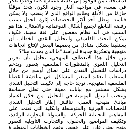
الانسحاب من الوجود إلى نفسه باعتباره كائنًا وفكرًا يفكر
في نفسه، في مواجهة ألغاز وجود الكون، يتخذ موقفًا
حازمًا من الأدلة وطابع الواقع الذي لا ينضب ولا يمكن
قياسه. ويظل أحد أكثر التخصصات إثارة للجدل بسبب
رفضه القاطع لجميع أشكال الدوغمائية والامتثال. هذا هو
السبب في أنه نظام مقصور على فئة معينة. فكيف
يمكن للبحث الفلسفي والتحليل النقدي للخطاب أن
يستفيدا بشكل متبادل من بعضهما البعض لإنتاج اتجاهات
منهجية وتفكرية جديدة لدراسة "ما الذي يحدث هنا"؟
من خلال هذا الانعطاف المنهجي، نجادل بأن تعزيز
التحليل اللغوي بالمنظورات الفلسفية يتطور ويدعم
دراسات للتحليل النقدي على نطاق أوسع من خلال
استيعاب التعقيد المتغير للمشاكل. في مناقشة القضايا
الفلسفية المنهجية، توجد حاجة إلى تكييف التحليل النقدي
بشكل مستمر مع بيانات معينة حتى تظل حساسة
وتتجنب الميول المهيمنة في التحليل. من خلال اعتماد
مبادئ منهجية العمل، نناقش إطار التحليل النقدي
للخطابات الجزئية والمتوسطة والكلية التي تعتمد على
المفاهيم التحليلية للحركة، والسيولة المجازية الزائدة،
وتكثيف المواضيع والحقول، والتجارب التأويلية لتصور
منهج بحثي قادر على فحص وفهم الخطابات المتطورة