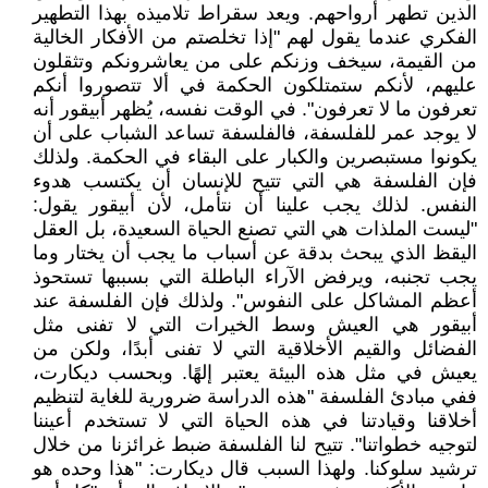
الذين تطهر أرواحهم. ويعد سقراط تلاميذه بهذا التطهير
الفكري عندما يقول لهم "إذا تخلصتم من الأفكار الخالية
من القيمة، سيخف وزنكم على من يعاشرونكم وتثقلون
عليهم، لأنكم ستمتلكون الحكمة في ألا تتصوروا أنكم
تعرفون ما لا تعرفون". في الوقت نفسه، يُظهر أبيقور أنه
لا يوجد عمر للفلسفة، فالفلسفة تساعد الشباب على أن
يكونوا مستبصرين والكبار على البقاء في الحكمة. ولذلك
فإن الفلسفة هي التي تتيح للإنسان أن يكتسب هدوء
النفس. لذلك يجب علينا أن نتأمل، لأن أبيقور يقول:
"ليست الملذات هي التي تصنع الحياة السعيدة، بل العقل
اليقظ الذي يبحث بدقة عن أسباب ما يجب أن يختار وما
يجب تجنبه، ويرفض الآراء الباطلة التي بسببها تستحوذ
أعظم المشاكل على النفوس". ولذلك فإن الفلسفة عند
أبيقور هي العيش وسط الخيرات التي لا تفنى مثل
الفضائل والقيم الأخلاقية التي لا تفنى أبدًا، ولكن من
يعيش في مثل هذه البيئة يعتبر إلهًا. وبحسب ديكارت،
ففي مبادئ الفلسفة "هذه الدراسة ضرورية للغاية لتنظيم
أخلاقنا وقيادتنا في هذه الحياة التي لا تستخدم أعيننا
لتوجيه خطواتنا". تتيح لنا الفلسفة ضبط غرائزنا من خلال
ترشيد سلوكنا. ولهذا السبب قال ديكارت: "هذا وحده هو