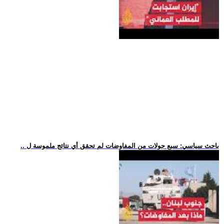
.. باحث سياسي: سبع جولات من المفاوضات لم تحقق أي نتائج ملموسة ل