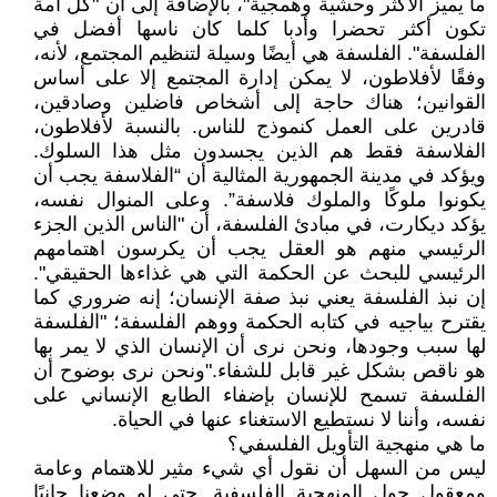
ما يميز الأكثر وحشية وهمجية"، بالإضافة إلى أن "كل أمة
تكون أكثر تحضرا وأدبا كلما كان ناسها أفضل في
الفلسفة". الفلسفة هي أيضًا وسيلة لتنظيم المجتمع، لأنه،
وفقًا لأفلاطون، لا يمكن إدارة المجتمع إلا على أساس
القوانين؛ هناك حاجة إلى أشخاص فاضلين وصادقين،
قادرين على العمل كنموذج للناس. بالنسبة لأفلاطون،
الفلاسفة فقط هم الذين يجسدون مثل هذا السلوك.
ويؤكد في مدينة الجمهورية المثالية أن “الفلاسفة يجب أن
يكونوا ملوكًا والملوك فلاسفة”. وعلى المنوال نفسه،
يؤكد ديكارت، في مبادئ الفلسفة، أن "الناس الذين الجزء
الرئيسي منهم هو العقل يجب أن يكرسون اهتمامهم
الرئيسي للبحث عن الحكمة التي هي غذاءها الحقيقي".
إن نبذ الفلسفة يعني نبذ صفة الإنسان؛ إنه ضروري كما
يقترح بياجيه في كتابه الحكمة ووهم الفلسفة؛ "الفلسفة
لها سبب وجودها، ونحن نرى أن الإنسان الذي لا يمر بها
هو ناقص بشكل غير قابل للشفاء."ونحن نرى بوضوح أن
الفلسفة تسمح للإنسان بإضفاء الطابع الإنساني على
نفسه، وأننا لا نستطيع الاستغناء عنها في الحياة.
ما هي منهجية التأويل الفلسفي؟
ليس من السهل أن نقول أي شيء مثير للاهتمام وعامة
ومعقول حول المنهجية الفلسفية. حتى لو وضعنا جانبًا