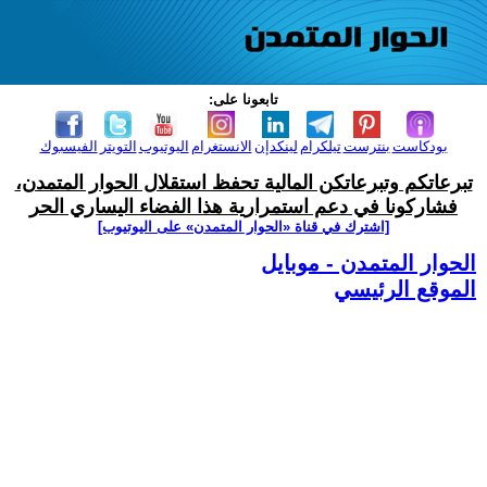
تابعونا على:
بودكاست
بنترست
تيلكرام
لينكدإن
الانستغرام
اليوتيوب
التويتر
الفيسبوك
تبرعاتكم وتبرعاتكن المالية تحفظ استقلال الحوار المتمدن،
فشاركونا في دعم استمرارية هذا الفضاء اليساري الحر
[اشترك في قناة ‫«الحوار المتمدن» على اليوتيوب]
الحوار المتمدن - موبايل
الموقع الرئيسي