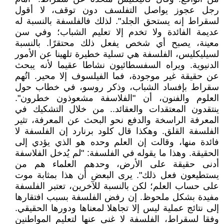
رجل عجوز يواصل التفلسف دون توقف، لا أقول
لسقراط إنه يستحق الجلد". لذلك فالفلسفة بالنسبة له
عديمة الفائدة ولا تخدم إلا تعليم الشباب؛ وفي سن
معينة، يصبح أي شخص يفعل ذلك محتقرًا. بالنسبة
لسيليكليس، الفلسفة هي تسلية خطيرة تلهينا عن الأمور
الدنيوية. ويراه السفسطائيون نشاطا عقيما لأنه يبحث
عن حقيقة غير موجودة، فما الفيلسوف إلا محير. اتُهم
سقراط بإفساد الشباب، وذكر روسو، في خطاب حول
العلوم والفنون، أن "الفلاسفة مشعوذون خطرون".
ينتقدون المعتقدات والعقائد.. من خلال التشكيك في
المعرفة الراسخة والدفع نحو البحث عن المعرفة، تثير
الفلسفة القلق. وهكذا قال كلود برنارد إن الفلسفة لا
فائدة منها، وقالت إن العلم وحده هو الذي يؤدي إلى
الحقيقة. وهذا ما يقوله في الفلسفة: "لم يُدخل الفلاسفة
أدنى حقيقة على الأرض، وحدهم العلماء هم من
يستطيعون فعل ذلك". يرى البعض أن هذا بمثابة موت
على حساب العلم؛ لكن بالنسبة للآخرين، تعتبر الفلسفة
مفيدة بشكل ملحوظ. إن رفض الفلسفة بسبب افتقارها
إلى نتائج عملية ليس إلا تجاهلا لمعناها ودورها الحقيقي.
وفقا لسقراط، الفلسفة لا غنى عنها لتعليم المواطنين