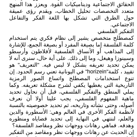
الحقائق الاجتماعية وديناميكيات القوة. ويعزز هذا المنهج
متعدد التخصصات تحليل الخطاب، ويقدم رؤى عميقة
حول الطرق التي تشكل بها اللغة الفكر والتفاعل
الاجتماعي.
التفكير الفلسفي
كمصطلح متخصص يشير إلى نظام فكري يتم استخدام
كلمة الفلسفة إما بصيغة المفرد أو بصيغة الجمع، للإشارة
إلى المذاهب أو الأنساق الفلسفية لأفلاطون وأرسطو
وسبينوزا وهيغل، وما إلى ذلك. على أية حال، سنرى أنه لا
يمكن تحديد تعريفه بشكل لا لبس فيه. "التعريف" هو
تقييد ، كلمة"horizein" في اليونانية تعني رسم الحدود. إن
تنوع استخدامات المصطلح واتساع الصور الرمزية
التاريخية التي يغطيها يكفي لشرح مشكلة تعريفه. وكما
يملي المنطق والتفكير الفلسفي، قبل أن نحاول تحديد
ماهية المفهوم الفلسفي، يجب علينا أولا أن نعرف
أصوله، وحتى نشأته وتاريخه، ثم تحديد خصوصيته بالنسبة
لأنظمة الفكر الأخرى في العالم وهي: الأسطورة والدين
والعلم، لننتهي في النهاية إلى تحديد قضاياه ومنظوره
وهدفه. فماهي رهانات ووجهات نظر ومقاصد الفلسفة؟
إن الحديث عن رهانات ووجهات نظر ومقاصد من التفكير