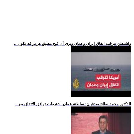
.. واشنطن تترقب اتفاق إيران وعمان وترى أن فتح مضيق هرمز قد يكون
.. الدكتور محمد صالح صدقيان: سلطنة عمان اشترطت توافق الاتفاق مع