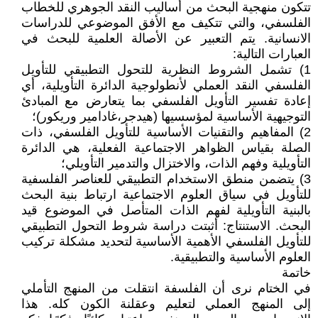
تتكون منهجية البحث من أساليب النقد الجوهري للخطاب
الفلسفي، والتي تتكيف مع الأفق الموضوعي للدراسات
الانسانية. يتم التعبير عن الأصالة العلمية للبحث في
العبارات التالية:
1) تشمل الشروط النظرية للتحول التطبيقي للتأويل
الفلسفي النقد العملي لأنطولوجية الدائرة التأويلية، أي
إعادة تفسير التأويل الفلسفي بما يتعارض مع المبادئ
التوجيهية الأساسية لمؤسسيها (هيدجر،غادامير وريكور)؛
2) المفاهيم والتقنيات الأساسية للتأويل الفلسفي، ذات
الصلة بقياس الظواهر الاجتماعية الفعلية، هي الدائرة
التأويلية وفهم الذات، والاختزال والتدمير التأويلي؛
3) يتضمن منطق الاستخدام التطبيقي للعناصر الفلسفية
للتأويل في سياق العلوم الاجتماعية ارتباط بنية البحث
بالبنية التأويلية لفهم الذات المتأصل في الموضوع قيد
البحث. الاستنتاج: أثبتت دراسة شروط التحول التطبيقي
للتأويل الفلسفي الأهمية الأساسية لتحديد مشكلة تركيب
العلوم الأساسية والتطبيقية.
خاتمة
في الختام نرى أن الفلسفة انتقلت من المنهج التأملي
إلى المنهج العملي لتعليم وعقلنة الكون كله. هذا