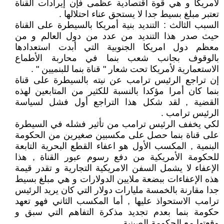
لأمريكا و هي قوة اقتصادية عظمى فإن إيرادات القناة
تعتبر مبلغ بسيط جدا لا يستحق عناء احتلالها .
السبب الثالث : التنديد بنية أمريكا بالسيطرة على القناة
حيث صدر هذا التنديد من عدد من دول العالم و من
معظم دول امريكا الجنوبية التي أبدت استعدادها
بالوقوف بجانب شعب بنما في محاربة الأطماع
الاستعمارية لأمريكا تحت شعار " قناة بنما للبنميين " .
إن تراجع الرئيس ترامب عن نيته بالسيطرة على قناة
بنما كان أمرا مؤكدا بالنسبة للكثير من المتابعين لهذه
القضية , لقد شكل هذا التراجع أول فشل لسياسة
الرئيس ترامب .
لكي يخفف الرئيس ترامب من تأثير فشله في السيطرة
على قناة بنما حصل على مكسبين صغيرين من الحكومة
البنمية , المكسب الأول هو اعفاء القطع البحرية التابعة
للحكومة الأمريكية من دفع رسوم عبور القناة , هذا
الإعفاء لا يشمل السفن الامريكية التجارية و تقدر قيمة
هذه الإعفاءات ببضعة ملايين الدولارات و هي مبلغ بسيط
جدا مقارنة بالخمسة مليارات دولار التي كان يريد الرئيس
ترامب الاستحواذ عليها , أما المكسب الثاني فهو تعهد
حكومة بنما بعدم تجديد مذكرة التفاهم التي سبق و
وقعتها مع الحكومة الصينية .