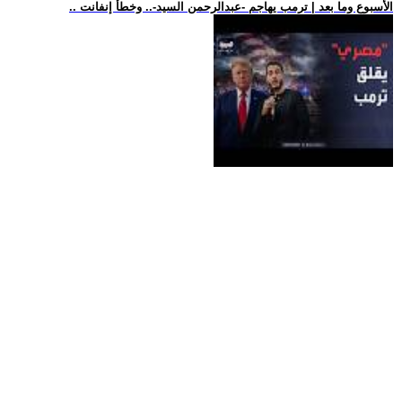
.. الأسبوع وما بعد | ترمب يهاجم -عبدالرحمن السيد-.. وخطأ إنفانت