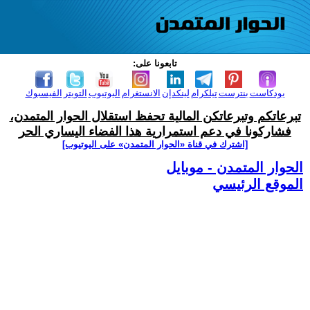
تابعونا على:
بودكاست
بنترست
تيلكرام
لينكدإن
الانستغرام
اليوتيوب
التويتر
الفيسبوك
تبرعاتكم وتبرعاتكن المالية تحفظ استقلال الحوار المتمدن،
فشاركونا في دعم استمرارية هذا الفضاء اليساري الحر
[اشترك في قناة ‫«الحوار المتمدن» على اليوتيوب]
الحوار المتمدن - موبايل
الموقع الرئيسي