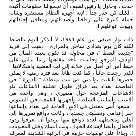
حدث ، وحاول يا رفيق لطيف أن تجمع لنا معلومات أكيدة
، لكنك كن حذر جداً ، لإنه أجهزة النظام مستنفرة وشانه
حملة كبيرة على رفاقنا وأصدقائهم ومعاقل إختفائهم
وبيوت عوائلهم !.
ذات نهار صيفي من عام ١٩٨٦، لا أتذكر اليوم بالضبط
لكنه كان يوم بغدادي ساخن بالحرارة ، ذهبت إلى قرية
”جديدة الشط ”، في محاولة قد تكون بعيدة المنال من
الهدف المرجو وجلست بأحد مقاهيها ربما يدلني على
خيط أمن أن أصل من خلاله إلى لب القضية واشكالاتها ،
لكني رجعت خائباً ، كما كنت ظاناً. بعد فترة زمنية لا يمكن
حصرها ألتقيت بوالدتي في بيت بمنطقة ” الدورة ” في
العاصمة بغداد بعد فراق طويل تخللته الاشاعات تلو
الاشاعات المزعجة حول مصيري ، وهي واحدة من
ألاعيب وأساليب السلطة وأجهزتها القمعية في التشوش
، شيعوا أنني معتقل في الأمن العامة في بغداد وإشاعوا
خبر إعدامي وتصفيتي جسدياً ، وكانت دوافع تمريرها إلى
أهلي ومحيطهم لعدة دوافع منها يريدوا أن يعرفوا ردود
الافعال وأيضا لإشاعة الخوف وبث الشك وقتل المعنويات
!. وبناءاً على توصيات حزبية في الرغبة الشديدة لمعرفة