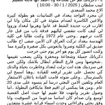
لبيب سلطان ( 2025 / 1 / 30 - 10:00 )
الاخ محمد السعدي
ان مجرد التواجد ببغداد في الثمانينات هو بطولة كبيرة
والاعين الكاسرة لصدام مبثوثة في كل مكان وانا لي
اقارب قرب جديدة الشط قد عانوا وهربوا لبغداد ورووا
لي كيف كانت تنقضي لياليهم فدقة باب من قبل جار
كانت ترعبهم ..وحتى عام 1972 وكنت طالبا في كلية
الهندسة ببغداد تركت العراق لان الامن صفى اخ طالب
صديق لي الكلية وصروا يتابعونني بكل صغيرة وكبيرة مما
وكنت اتصور كل يوم هو اخر يوم حتى خرجت
ذكرياتك جميلة وشجاعة ومحفزة ولكن يصعب تقييمها
..شخوصها ومن قارع النظام ابطال بلاشك ولكن حتى
في سرديتك هذه انت نزلت لبغداد وخاطرت بحياة والدتك
كي تحصل على تقرير لرفعه للقيادة ..وهنا اسمح لي
بالسترسال ..وعلى ضوئه قامت القيادة باعلان الاستنفار
العام وتلقين الامن البعثي درسا لم ينسوه على مدى 20
عام ..ومن هنا يمكنني ان اقيم فعلا مايكافئ البطولة ..اما
وصول تقرير وانتهت فلا تقييم لها حيث اصل القضية
اوسع وان صدام كان اساسا مدعوما من السوفيت وانا
وفق بحثي وقراءاتي وجدت اسماء قرابة عشرة متنفذين