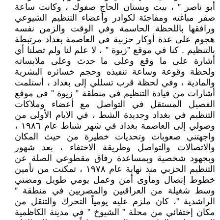
أبو ناصر ” ، بيت وبستان الحاج صفوك ، وكانت ساعة
صفر مباغته ومفاجئة لكوادر وأعضاء التنظيم الشيوعي
ورافقها باللحظة الحاسمة وفي الوقت والزمن نفسه
هجوم على عدة أوكار حزبية في العاصمة بغداد مرتبطة
بالتنظيم . كنا في موقع ”زيوة ” ، لا علم لنا ولم تصلنا أي
أشارة على ما وقع وعلى ما حدث وعلى ملابساته
ولحظة وقوعة وساعة تنفيذه وحجم خسائره البشرية
والمادية ، وفي لحظة قرب تسللي إلى بغداد ، أستلمت
أشارات من قيادة التنظيم في منطقة ” زيوة ” في موقع
الفصيل المستقل في التواصل مع أعضاء وملاكات
التنظيم في بغداد وجديدة الشط ، في الايام الأولى من
وصولي إلى العاصمة بغداد في شهر شباط عام ١٩٨٦ ،
واجهتني صعوبات وتحديات خطيرة من حيث المكان
والاتصالات والتواصل وطريقة الاختفاء ، بعد شهور
وبجهود شخصية وبمساعدة رفاق مقطوعي الصلة عن
التنظيم الحزبي منذ نهاية عام ١٩٧٨ ، تمكنت من تأمين
خطوط إتصال ومأوى أمن وعمل يومي طويل ومضني
وسط شغيلة من العراقيين والمصريين في منطقة ”
الراشدية ”، كان ملزم عليه يومياً التحرك والتنقل من
مكان إختفائي من محلة ” الشيوخ ” في مدينة الكاظمية