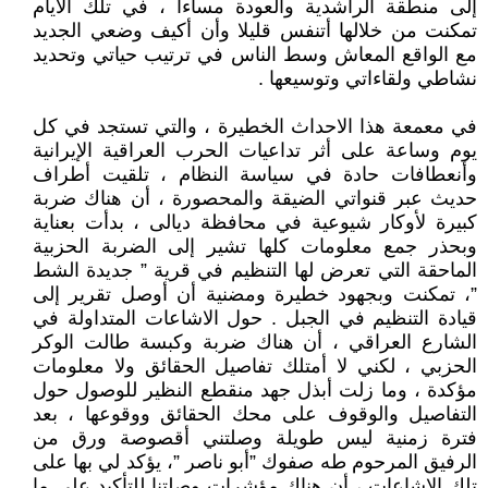
إلى منطقة الراشدية والعودة مساءاً ، في تلك الايام
تمكنت من خلالها أتنفس قليلا وأن أكيف وضعي الجديد
مع الواقع المعاش وسط الناس في ترتيب حياتي وتحديد
نشاطي ولقاءاتي وتوسيعها .
في معمعة هذا الاحداث الخطيرة ، والتي تستجد في كل
يوم وساعة على أثر تداعيات الحرب العراقية الإيرانية
وأنعطافات حادة في سياسة النظام ، تلقيت أطراف
حديث عبر قنواتي الضيقة والمحصورة ، أن هناك ضربة
كبيرة لأوكار شيوعية في محافظة ديالى ، بدأت بعناية
وبحذر جمع معلومات كلها تشير إلى الضربة الحزبية
الماحقة التي تعرض لها التنظيم في قرية ” جديدة الشط
”، تمكنت وبجهود خطيرة ومضنية أن أوصل تقرير إلى
قيادة التنظيم في الجبل . حول الاشاعات المتداولة في
الشارع العراقي ، أن هناك ضربة وكبسة طالت الوكر
الحزبي ، لكني لا أمتلك تفاصيل الحقائق ولا معلومات
مؤكدة ، وما زلت أبذل جهد منقطع النظير للوصول حول
التفاصيل والوقوف على محك الحقائق ووقوعها ، بعد
فترة زمنية ليس طويلة وصلتني أقصوصة ورق من
الرفيق المرحوم طه صفوك ”أبو ناصر ”، يؤكد لي بها على
تلك الاشاعات ، أن هناك مؤشرات وصلتنا للتأكيد على ما