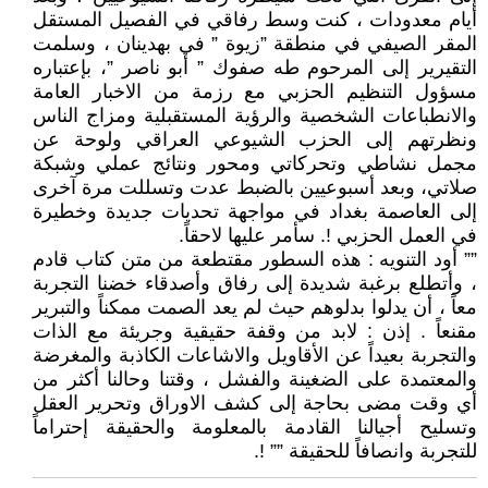
أيام معدودات ، كنت وسط رفاقي في الفصيل المستقل
المقر الصيفي في منطقة ”زيوة ” في بهدينان ، وسلمت
التقيرير إلى المرحوم طه صفوك ” أبو ناصر ”، بإعتباره
مسؤول التنظيم الحزبي مع رزمة من الاخبار العامة
والانطباعات الشخصية والرؤية المستقبلية ومزاج الناس
ونظرتهم إلى الحزب الشيوعي العراقي ولوحة عن
مجمل نشاطي وتحركاتي ومحور ونتائج عملي وشبكة
صلاتي، وبعد أسبوعيين بالضبط عدت وتسللت مرة آخرى
إلى العاصمة بغداد في مواجهة تحديات جديدة وخطيرة
في العمل الحزبي !. سأمر عليها لاحقاً.
”” أود التنويه : هذه السطور مقتطعة من متن كتاب قادم
، وأتطلع برغبة شديدة إلى رفاق وأصدقاء خضنا التجربة
معاً ، أن يدلوا بدلوهم حيث لم يعد الصمت ممكناً والتبرير
مقنعاً . إذن : لابد من وقفة حقيقية وجريئة مع الذات
والتجربة بعيداً عن الأقاويل والاشاعات الكاذبة والمغرضة
والمعتمدة على الضغينة والفشل ، وقتنا وحالنا أكثر من
أي وقت مضى بحاجة إلى كشف الاوراق وتحرير العقل
وتسليح أجيالنا القادمة بالمعلومة والحقيقة إحتراماً
للتجربة وانصافاً للحقيقة ”” !.