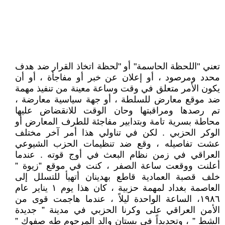
تعني "اللحظة الحاسمة" أو "لحظة اتخاذ القرار ضد هدف
محدد ومرصود ، أو إعلان عن خبر أو مفاجأة ، أو أن
يكون الأمر متعلق في وقت وساعة معينة من تنفيذ مهمة
ضد موقع معارض للسلطة ، أو جهة سياسية معارضة ،
تم رصدها ومراقبتها وحان الوقت للانقضاض عليها
محاطة بسرية تامة وبتدابير مفاجئة للطرف المعارض أو
الوكر الحزبي . لكن في تناولي هذا أمر آخر مختلف
عشت تفاصيله ، وقع ضد تنظيمات الحزب الشيوعي
العراقي في زمن نظام البعث في أوج قوته . عندما
أعلنت ووقعت ساعة الصفر ، كنت في موقع ”زيوة ”
خلف قصبة العمادية قاطع بهدينان أتهيأ للتسلل إلى
العاصمة بغداد لمهمة حزبية ، كان هذا يوم ١ يناير عام
١٩٨٦، الساعة الواحدة ليلاً ، عندما هاجمت قوى من
الأمن العراقي على وكرنا الحزبي في مدينة ” جديدة
الشط ” ، وتحديداً في بستان والد المرحوم طه صفوك ”