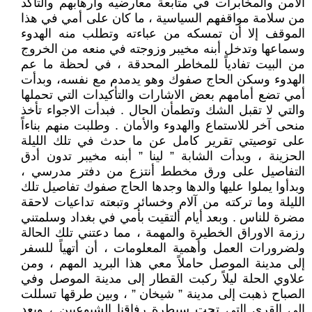
الامن والمخابرات في متابعة معارضيه وأرهابهم والتأكد
من سلامة مواقفهم السياسية ، ما كان على أمي في هذا
الموقف إلا أن تمسكه من عباءته وتطلب منه الهدوء
وسماعها وتدخل أبنه مخيبر وزوجته في منعه من الخروج
من البيت تفادياً للمخاطر المحدقة ، في لحظة ما عم
الهدوء وسكن الحاج صفوك وهو يدمدم مع نفسه، وبدأت
أمي تضع أمامهم بعض الاشارات والتأكيدات التي تحملها
والتي لا تقبل الشك وتطمأن الحال . فبدأت الاجواء تأخذ
منحى آخر للاستماع والهدوء والأمان . وطلبت منهم بناءاً
على توصيتي تقرير كامل عن ما حدث في تلك الليلة
الحزينة ، وبدأت الشابة ” لينا ” أبنه مخيبر تدون أدق
التفاصيل على ورق مخطط أنتزع من دفتر مدرسي ،
وبدأوا يملوا عليها والدها وجدها الحاج صفوك تفاصيل تلك
الليلة وما تركته من آلام وخسائر وتبعته تداعيات لاحقة
مضرة للناس . وبعد أيام ألتقيت بأمي في بغداد وسلمتني
رزمة الاوراق الخطيرة والمهمة ، مما دعتني تلك الحالة
ولضرورات العمل وأهمية المعلومات ، أن أتهياً للسفر
إلى مدينة الموصل حاملاً معي هذا البريد المهم ، ومن
علاوي الحلة ليلاً ركبت القطار إلى مدينة الموصل وفي
الصباح ذهبت إلى مدينة ” شيخان ” ، وبين طرقها تسللت
إلى القرى التي تحت سيطرة رفاقنا الشيوعيين ، وبعد