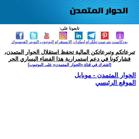
تابعونا على:
بودكاست
بنترست
تيلكرام
لينكدإن
الانستغرام
اليوتيوب
التويتر
الفيسبوك
تبرعاتكم وتبرعاتكن المالية تحفظ استقلال الحوار المتمدن،
فشاركونا في دعم استمرارية هذا الفضاء اليساري الحر
[اشترك في قناة ‫«الحوار المتمدن» على اليوتيوب]
الحوار المتمدن - موبايل
الموقع الرئيسي