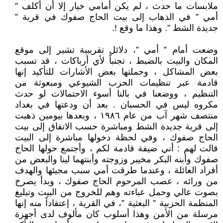
ملابسات ما حدث ، لم يكن أمامي خيار إلا أن أكلف ”
أمي ” في الذهاب إلى بيت الحاج صفوك في قرية ”
جديدة الشط ”. وهذا ما وقع !.
وضعت أمام ” أمي ”، دلائل تقريبية تشير إلى موقع
المكان والبيت بالضبط ، تجنباً لأي أرباكات ، قد تسبب
بعض المشاكل ، وحملتها بعض الأشارات للتأكيد إنها
قادمة عبر تنظيمات الحزب الشيوعي ومبعوثة من
التنظيم ، ووضعنا في بالنا أسوء الاحتمالات لو حدث
مكروه ليس في الحسبان . بعد أن ودعتها في بغداد
منتصف شهر آب من عام ١٩٨٦ ، وبعدها بيومين ذهبت
إلى قرية جديدة الشط ومباشرة حسب الاتفاق إلى بيت
الحاج صفوك ، وفي لحظة دخولها مباشرة إلى البيت
قالت لهم : أني ضيفة قادمة لكم ، وأجتمع حولها الحاج
صفوك وأبنه البكر مخيبر وزوجته وأبنتهما لينا والبعض من
أفراد العائلة ، وعندما طرقت أمي سبب مجيئها والهدف
من ورائه ، عصب المرحوم الحاج صفوك ، وبدأ يصرخ
بصوت عالي وحمل عباءته وهم للخروج من البيت وتبليغ
المنظمة الحزبية ” البعثية ”، في القرية ، إعتقاداً منه إنها
مرسلة من الأمن وهذا أسلوب كان مألوف لدى أجهزة