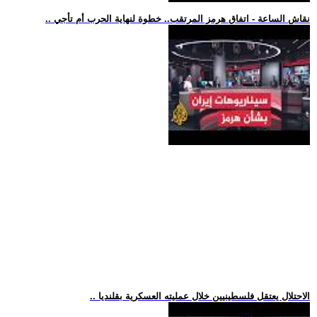
.. نقاش الساعة - اتفاق هرمز المرتقب.. خطوة لنهاية الحرب أم تأجي
.. الاحتلال يعتقل فلسطينيين خلال عمليته العسكرية بقلنديا