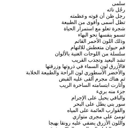
سلمى
رجُل تائه
رجل ظن أن قوته وعظمته
تظل أسمى وأقوى من الطبيعة
شجرة تعلو مع استمرار الحياة
تسمو بنفسها نحو البهاء
وذلك اللون الأحمر القاتم
فم حيوان متعطش للالتهام
سلسلة من اللوحات الغنية بالألوان
تشد البعيد وتجذب القريب
فالأزرق لون السماء في ذروتها وزرقتها
والأخضر الأسطوري لون الراحة والطبيعة الخلابة
ثم هناك مجرم ألقى عليه القبض
وأثارت ابتسامته الساخرة الريب
جزء منه بريء
والباقي يحيل على الإجرام
سور بني يطل على البحر
والقوارب العائمة على المياه
تومئ على مجرى متوازي
واللون الأزرق يضفي عليه رونقا بهيجا