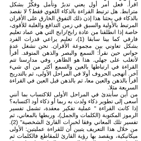
اقرأْ. فعل أمر أول يعني تدبرْ وتأمل وفكِّرْ بشكل
مترابط. هل ترتبط القراءة بالذكاء اللغوي فقط؟ لا نقصد
بالذكاء في بحثنا هذا إذن ذلك التفوق الخارق على الأقران
المرتبط بالأولية والسبق في زمن التدافع والغلبة للأقوى،
خاصة إذا انطلقنا من عادة رابح/رابح التي هي عماد تعليم
فارقي كما بينا سابقا (1)، تعليم يراعي قدرات الفرد
بشكل تعاوني بين مجموعة الأقران. نحن نشغل عدة
حواس حين نقرأ: السمع والبصر والذهن المتوقد. أقرأُ
لأتغلب على جهلي. هذا هو الظاهر، وفي مدارسنا تتم
القراءة في ارتباطها بالعين والسمع أكثر من أي شيء
آخر. أتهجى الحروف أولا في المراحل الأولى، ثم بالتدريج
أقرأ بالذهن والعين معا، ثم بالذهن قبل العين في القراءة
السريعة مثلا.
من أين سأبتدئ في المراحل الأولى للاكتساب بما أنني
أسعى إلى تطوير ذكاء ولدت به ربما أو ذكاء أود اكتسابه؟
إذا كانت القراءة " عملية تفكير معقدة، تشمل تفسير
الرموز المكتوبة (الكلمات والجمل)، وربطها بالمعاني، ثم
تفسير تلك المعاني وفقا لخبرات القارئ الشخصية" (2).
من خلال هذا التعريف يتبين أن للقراءة عمليتين: الأولى
ميكانيكية، ويقصد بها رؤية القارئ للمقاطع فالكلمات ثم