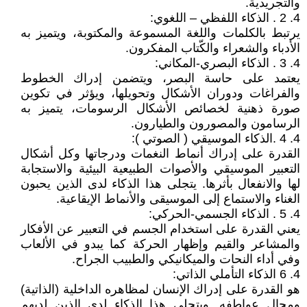
والتجريدية.
4. 2 . الذكاء اللفظي – اللغوي:
يرتبط بالكلمات واللغة المسموعة والمكتوبة، ويتميز به
الأدباء والشعراء والكّتاب المفكرون.
4. 3 . الذكاء البصري-المكاني:
يعتمد على حاسة البصر، ويتضمن إدراك الخطوط
والفراغات ودوران الأشكال وتحويلها، ويؤثر في تكوين
صورة ذهنية لخصائص الأشكال الرسومات، يتميز به
الرسامون والمصورون والطيارون.
4. 4 .الذكاء الموسيقي ( الصوتي ):
القدرة على إدراك أنماط النغمات ودرجاتها وكل أشكال
التعبير الموسيقي والأصوات الطبيعية البيئية والاستجابة
لها والانفعال بأثرها. يتجلى هذا الذكاء لدى الذين يحبون
الغناء والاستماع إلى الموسيقى والأنماط الإيقاعية.
4. 5 . الذكاء الجسمي-الحركي:
يعني القدرة على استخدام الجسم في التعبير عن الأفكار
والمشاعر والقيم وإظهار الحركة كما يبدو في الألعاب
وفي أداء النحات والميكانيكي والطبيب الجراح.
4. 6 الذكاء التأملي الذاتي:
هو القدرة على إدراك الإنسان لمظاهره الداخلية (الذاتية)
ومجال عواطفه. ويتجلى هذا الذكاء لدى الذين لديهم