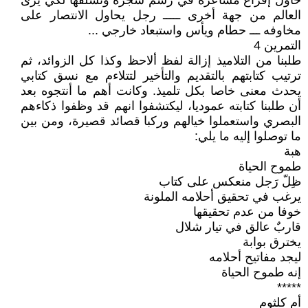
حاول إفراغ مشاعره في رسم شجرة وتسلقها لكي يرى
العالم من جهة أخرى ـــــ رجل يحاول الانتصار على
مخاوفه ـــ حطام ويأس واستبعاد خارجي ...
التمرين 4
طلبنا من التلاميذ إزالة لفظ ألاحظ وكذا كل الزوائد، ثم
ترتيب كتابتهم بالتقديم والتأخير لتتلاءم مع نسق كتابي
يحدث معنى خاصا بكل تلميذ. وكانت أهم ما أنتجوه بعد
أن طلبنا كتابته عموديا، ليكتشفوا انهم قد وظفوا ذكاءهم
البصري واستعملوا خيالهم وركبا قصائد قصيرة، ومن بين
ما توصلوا إليه ما يلي:
هبة
طموح الحياة
ظِلّ رَجل منعكس على كتاب
يرغب في تحقيق أحلامه الملونة
خوفا من عدم تحقيقها
قاربٌ عالق في تيار شلال
يخترق بوابة
ليجد مفاتيح أحلامه
إنه طموح الحياة
*****
أم كلثوم