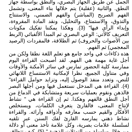
الجمل عن طريق الجهاز البصري، والنطق بواسطة جهاز
النطق. والثانية (عقلية) يتم خلالها بناء المعنى، وتشمل
الفهم الصريح (المباشر) والفهم الضمني، والاستنتاج
والتذوق، والاستمتاع، والتحليل، ونقد المادة المقروءة،
وإبداء الرأي فيها" (3). وهكذا يمكننا تفكيك مكونات
التعريف كالآتي: الوعي البصري ثم المبدأ الألفبائي (الربط
بين الأصوات والحروف) ثم الطلاقة، فالمفردات (الرصيد
المعجمي) ثم الفهم.
هذه ذكاءات في واحد جامع هو تعلم اللغة نطقا ولكن من
أجل غاية مهمة هي الفهم. لقد أصبحت القراءة اليوم
ممارسة كلية الحضور تمارس في سائر الأمكنة والأوقات
وفي متناول الجميع، نظرا لإمكانية الاستنساخ اللانهائي
للنص، وتعدد منفذ الوصول إليه، وتزايد حوامل القراءة"
(4). القراءة هي المدخل نستعمل فيها ومن أجلها البصر
فالذهن ونقوم بعمليات سريعة ومتشابكة في الدماغ من
أجل النطق فالفهم وهكذا. ثم إن القراءة هي " نشاط
لإنتاج المعنى، فالقارئ يتعرف الكلمات، ويستخلص
الأفكار والقيم حسب معارفه وأذواقه وآرائه. والقراءة
نشاط ذهني يمارسه القارئ لفك السنن عبر تلقيه
لسلسلة علامات بصرية، وكل علامة تأخذ معنى أو دلالة
من خلال سلسلة من التمثلات الذهنية " (5). كيف تتظافر