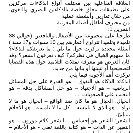
العلاقة التفاعلية بين مختلف أنواع الذكاءات مركزين
على تطبيقات تتعلق خاصة بالذكاءين البصري واللغوي،
من خلال تمارين وأنشطة عملية
من محترف أطفال أصيلة المغربية
التمرين 1:
طرحنا على مجموعة من الأطفال واليافعين (حوالي 38
تلميذة وتلميذا تتراوح أعمارهم بين 10 سنوات و17 سنة )
أسئلة محددة تركزت حول ما يلي : ما تعريفكم للذكاء؟
ما مفهوم الخيال في نظركم؟ كيف تعرفون الشعر؟ وقد
كان الغرض هو معرفة تمثلات التلاميذ حول هذه القضايا
لتصحيحها أو تثبيتها أو بنائها من جديد.
تركزت أهم الأجوبة فيما يلي:
الذكاء: الذكاء هو التفوق – هو القدرة على حل المسائل
الرياضية – هو الاجتهاد – هو حل المشاكل بدقة – هو
التغلب على الصعوبات ....
الخيال: الخيال هو ما كان ضد الواقع – الخيال هو ما لا
نراه – هو الذي لا نلمسه – كل ما لا نلمسه - هو الأحلام
....إلخ.
الشعر: الشعر هو إحساس – الشعر كلام موزون – هو
التعبير عن الذات – هو كتابة باللغة تغنى - هو الأحلام –