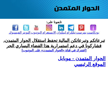
تابعونا على:
بودكاست
بنترست
تيلكرام
لينكدإن
الانستغرام
اليوتيوب
التويتر
الفيسبوك
تبرعاتكم وتبرعاتكن المالية تحفظ استقلال الحوار المتمدن،
فشاركونا في دعم استمرارية هذا الفضاء اليساري الحر
[اشترك في قناة ‫«الحوار المتمدن» على اليوتيوب]
الحوار المتمدن - موبايل
الموقع الرئيسي