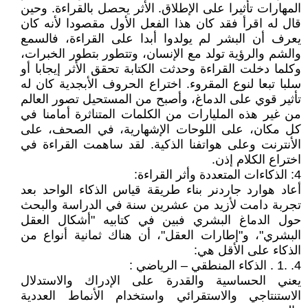
المهارات تأثيرا على الإطلاق. الأثر يحصل بالقراءة. وحين
قال له اقرأ فقد كان هذا الفعل الأول مقصودا لأنه كان
يعرف أن البشر لم يولدوا أبدا على القراءة، فالسمع
والشم والرؤية تولد مع الإنسان، وتتطور بتطور الخبرات،
وكلما دخلت القراءة وحدثت الكتابة تحقق الأثر إيجابا أو
سلبا تبعا لنوع المقروء. اختراع الحروف الأبجدية كان له
تأثير قوي على الدماغ، وأصبح من المستحيل تصور العالم
من غير هذه المليارات من الكلمات المتناثرة أمامنا في
كل مكان، على اللوحات الإشهارية، في الصحف، على
الأنترنت وعلى هواتفنا الذكية. لقد ساهمت القراءة في
اختراع الكلام إذن.
4: الذكاءات المتعددة وأثر القراءة:
أعاد هوارد جاردنر بناء طريقة قياس الذكاء الواحد بعد
تجربة دامت لأزيد من عشرين سنة في الدراسة والبحث
حول الدماغ البشري فبين في كتابيه "أشكال العقل
البشري"، و"إطارات العقل"، أن هناك ثمانية أنواع من
الذكاء على الأقل هي:
4. .1 . الذكاء المنطقي – الرياضي :
يعني الحساسية والقدرة على الإدراك والاستدلال
الاستنتاجي والاستقرائي واستخدام الأنماط العددية