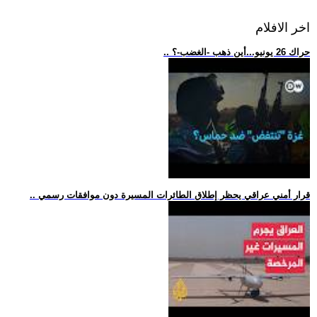
اخر الافلام
.. حراك 26 يونيو...أين ذهب -الغضب-؟
.. قرار أمني عراقي يحظر إطلاق الطائرات المسيرة دون موافقات رسمي