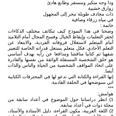
وذا وجه متكبر ومستفز وطابع هادئ
زوارق خشبية
ذات مجادف طويلة تبحر إلى المجهول
في مياه زرقاء وصافية
خاتمة :
وضحنا في هذا النموذج كيف تتكاثف مختلف الذكاءات
لحفز التعلمات وإيقاظ الخيال وفسح المجال أمام التلاميذ
أمام المتعلم لاستغلال فروقاته الفردية، والابتعاد عن
التعلم الأحادي. فكل متعلم يستغل قدراته الخاصة للتعبير
شفهيا ثم كتابيا مناقشا ومدافعا عن رأيه بهدف أساسي
هو خلق الشخصية المستقلة الواثقة من نفسها والقادرة
على اتخاذ المواقف الشخصية من الحياة والناس والذات
أيضا.
إنها القراءة والكتابة التي ندعو لها في المحترفات الكتابية
اتي سنوضحها في الحلقة القادمة.
***
هوامش:
1) انظر دراساتنا حول الموضوع في أعداد سابقة من
مجلة ذوات في أعداد سابقة.
2) اللغة العربية، مكون القراءة، دليل الأستاذة والأستاذ،