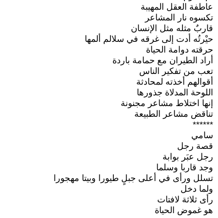
عاطفة العقل المهيبة
تكسوه نار المشاعر
قاربٌ مثله مثل الإنسان
حيْرتُه أدت إلى غرقه في سلالم ألمها
حرقته دوامة الحياة
أراد الطيران مع حمامة باردة
تعب من تفكير الناس
أقوالهم أخذته لمحادثة
اللوحة المدلاة جذورها
إنها اختلاط مشاعر مجنونة
تناقض مشاعر الطبيعة
******
سامي
قصة رجل
رجل عبَر بوابة
وجد قاربا وسلما
تسلل ورأى في أعلى جبلٍ طيورا وبيتا مهجورا
ولما دخل
رأى ثلاثة لافتات
هو غموض الحياة