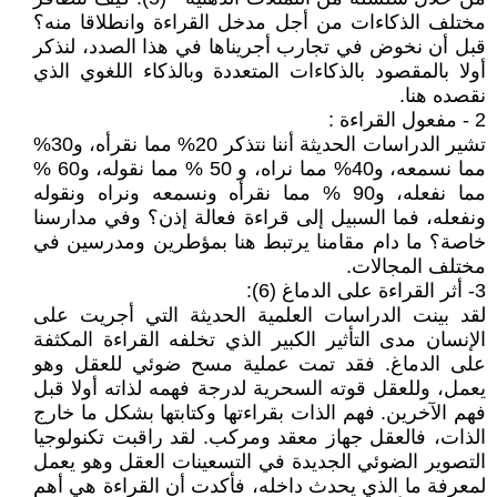
مختلف الذكاءات من أجل مدخل القراءة وانطلاقا منه؟
قبل أن نخوض في تجارب أجريناها في هذا الصدد، لنذكر
أولا بالمقصود بالذكاءات المتعددة وبالذكاء اللغوي الذي
نقصده هنا.
2 - مفعول القراءة :
تشير الدراسات الحديثة أننا نتذكر 20% مما نقرأه، و30%
مما نسمعه، و40% مما نراه، و 50 % مما نقوله، و60 %
مما نفعله، و90 % مما نقرأه ونسمعه ونراه ونقوله
ونفعله، فما السبيل إلى قراءة فعالة إذن؟ وفي مدارسنا
خاصة؟ ما دام مقامنا يرتبط هنا بمؤطرين ومدرسين في
مختلف المجالات.
3- أثر القراءة على الدماغ (6):
لقد بينت الدراسات العلمية الحديثة التي أجريت على
الإنسان مدى التأثير الكبير الذي تخلفه القراءة المكثفة
على الدماغ. فقد تمت عملية مسح ضوئي للعقل وهو
يعمل، وللعقل قوته السحرية لدرجة فهمه لذاته أولا قبل
فهم الآخرين. فهم الذات بقراءتها وكتابتها بشكل ما خارج
الذات، فالعقل جهاز معقد ومركب. لقد راقبت تكنولوجيا
التصوير الضوئي الجديدة في التسعينات العقل وهو يعمل
لمعرفة ما الذي يحدث داخله، فأكدت أن القراءة هي أهم