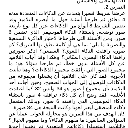
لغة لها معنى وأحاسيس....
التمرين 2:
عرضنا شريطا قصيرا يتحدث عن الذكاءات المتعددة مدته
4 دقائق ثم طرحنا أسئلة حول ما أبصره التلاميذ وقد
تضمن الشريط 8 أنواع من الذكاءات عزز كل نوع بأربعة
صور توضحه، باستثناء الذكاء الموسيقي الذي تضمن 6
صور. ومن الأسئلة التي طرحناها لاختبار الذاكرة السمعية
والبصرية ما يلي: -ما هي أو كلمة نطق بها الشريك؟ كم
صورة رافقت الذكاء اللغوي؟ السمعي؟ اذكر صورتين
رافقتا الذكاء البصري المكاني؟ وهكذا وقد أجاب التلاميذ
عن كل الأسئلة بدون خطأ، ثم طرحنا سؤالا هو: ما
مجموع الصور التي رافقت مجموع الذكاءات؟ وهنا تباينت
الأجوبة، فقد كان على التلاميذ أن يشغلوا مجموعة من
الذكاءات للوصول إلى الجواب الصحيح. وحين أجاب أحد
التلاميذ بأن مجموع الصور هو 34 وليس 32 كما اعتقدت
الأغلبية، فقد وضح أن كل ذكاء ترافقه 4 صور باستثناء
الذكاء الموسيقي الذي رافقته 6 صور، وبذلك استعمل
ذكاءه المنطقي ليعبر لغويا وكانت النتيجة هي 34 صورة.
كان الهدف من هذا التمرين هو محاولة الجواب عمليا عن
السؤالين السابقين: ما مفهوم الذكاء؟ وما مفهوم الخيال؟
فالتلاميذ استعملوا ذكاءاتهم المتعددة ثم تخيلوا أجوبة