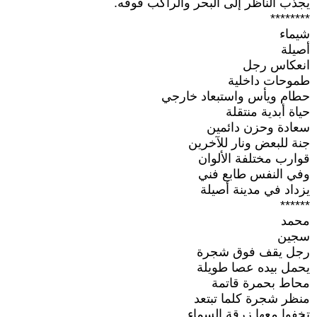
يجذب الناظر إلى البحر والراكب فوقه.
********
شيماء
أصيلة
انعكاس رجل
طموحات داخلية
حطام ويأس واستبعاد خارجي
حياة أبدية منتقلة
سعادة وحزن دائمين
جنة للبعض ونار للآخرين
قوارب مختلفة الألوان
وفي النفس طابع فني
يزداد في مدينة أصيلة
******
محمد
سجين
رجل يقف فوق شجرة
يحمل بيده عصا طويلة
محاط بحمرة قاتمة
منظر شجرة كلما تبتعد
تخفوا معها زرقة السماء