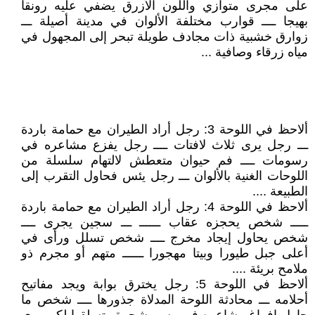
على مجرى متوازي واللون الأزرق يضفي عليه رونقا
بهيجا ــــ قوارب مختلفة الألوان في مدينة أصيلة ـــ
زوارق خشبية ذات مجادف طويلة تبحر إلى المجهول في
مياه زرقاء وصافية ...
ألاحظ في اللوحة 3: رجل أراد الطيران مع حمامة باردة
ـــ رجل يرى ثلاث لافتات ــــ رجل يفزع مشاعره في
رسومات ــــ فم حيوان متعطش لالتهام سلسلة من
اللوحات الغنية بالألوان ـــ رجل يئس فحاول التقرب إلى
الطبيعة ....
ألاحظ في اللوحة 4: رجل أراد الطيران مع حمامة باردة
ـــــ شخص يحجزه عقاب ــــــ ـــ سجين يجرى ــــ
شخص يحاول إيجاد مخرج ــــ شخص تسلل ورأى في
أعلى جبل طيورا وبيتا مهجورا ــــــ متهم أو مجرم ذو
ملامح بريئة ....
ألاحظ في اللوحة 5: رجل يخترق بوابة ويجد مفاتيح
أحلامه ـــ محادثة اللوحة المدلاة جذورها ــــ شخص ما