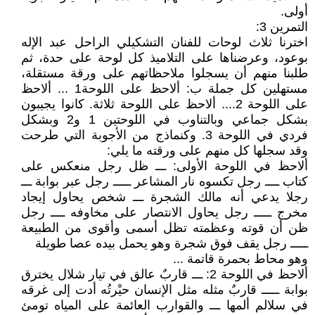
أولى.
التمرين 3:
اخترنا ثلاث لوحات للفنان التشكيلي الراحل عبد الإله
بوعود، وعرضناها على التلاميذ كل لوحة على حدة، ثم
طلبنا منهم أن يسجلوا ملاحظاتهم على ورقة مستقلة،
مستهلين كل جملة ب: ألاحظ على اللوحة1 ... ألاحظ
على اللوحة 2.... ألاحظ على اللوحة ثلاثة. كانوا يجيبون
بشكل جماعي وبالتناوب في اللوحتين 1 و2 وبشكل
فردي في اللوحة 3. وكنماذج من الأجوبة التي طرحت
وقد سجلها كل منهم على ورقته ما يلي:
ألاحظ في اللوحة الأولى: ـــ ظل رجل منعكس على
كتاب ــــ رجل تكسوه نار المشاعر ـــــ رجل عبر بوابة ـــ
رجلا يدعي أنه مالك الشجرة ـــ شخص يحاول إيجاد
مخرج ـــــ رجل يحاول الانتصار على مخاوفه ــــ رجل
ظن أن قوته وعظمته تظل أسمى وأقوى من الطبيعة
ـــــ رجل يقف فوق شجرة وهو يحمل بيده عصا طويلة
وهو محاط بحمرة قاتمة ...
ألاحظ في اللوحة 2: ـــ قاربٌ عالق في تيار شلال يخترق
بوابة ـــــ قاربٌ مثله مثل الإنسان حيْرتُه أدت إلى غرقه
في سلالم ألمها ـــ والقوارب العائمة على المياه تومئ