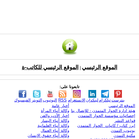
الموقع الرئيسي
الموقع الرئيسي للكاتب-ة
|
تابعونا على:
بنترست
تيلكرام
لينكدإن
الانستغرام
RSS
اليوتيوب
التويتر
الفيسبوك
الموقع الرئيسي
أخبار عامة
هيئة ادارة الحوار المتمدن - للإتصال بنا
وكالة أنباء المرأة
إحصائيات مؤسسة الحوار المتمدن
اخبار الأدب والفن
قواعد النشر
وكالة أنباء اليسار
ابرز كتاب / كاتبات الحوار المتمدن
وكالة أنباء العلمانية
يوتيوب التمدن
وكالة أنباء العمال
مكتبة التمدن
وكالة أنباء حقوق الإنسان