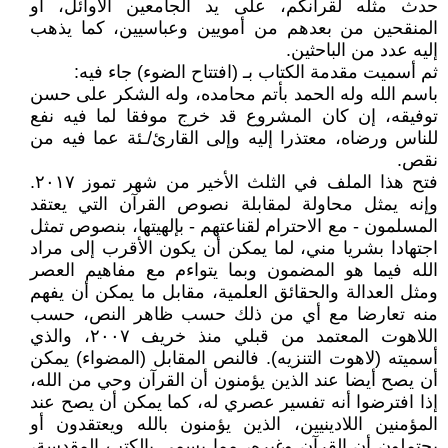
حدث مثله لقرآنكم، على يد الجامعين الأوائل، أو
المنقحين من بعدهم من أمويين وعباسيين، كما يذهب
إليه عدد من الباحثين.
ثم أسميت مقدمة الكتاب بـ (افتتاح الضوء) جاء فيه:
باسم الله وله الحمد بأتم محامده، وله الشكر على حسن
توفيقه، إن كان المشروع قد خرج موفقا لما فيه نفع
للناس ورضاه، معتذرا إليه وإلى القارئ/ـئة عما فيه من
نقص.
فتح هذا الملف في الثلث الأخير من شهر تموز ٢٠١٧.
وإنه يمثل محاولة لمقابلة نصوص القرآن التي يعتقد
المسلمون - مع الاحترام لقناعتهم - بإلهيتها، بنصوص تمثل
اجتهادا بشريا مني، لما يمكن أن يكون الأقرب إلى مراد
الله فيما هو المضمون وبما يتواءم مع مفاهيم العصر
ومثل العدالة والحقائق العلمية، مقابل ما يمكن أن يفهم
منه تعارضا مع أي من ذلك حسب ظاهر النص، حسب
اللاهوت المعتمد من قبلي منذ خريف ٢٠٠٧، والذي
أسميته (لاهوت التنزيه). فالنص المقابل (المضواء) يمكن
أن يصح أيضا عند الذين يؤمنون أن القرآن وحي من الله،
إذا افترضوا أنه تفسير عصري له، كما يمكن أن يصح عند
المؤمنين اللادينيين، الذين يؤمنون بالله ويعتقدون أو
يحتملون أن القرآن وغيره، مما يسمى بالكتب المقدسة،