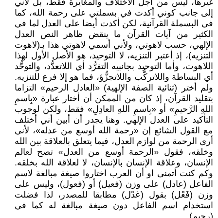
غيرها، ليس من أجل الاختلاف والمغايرة فقط، بل لأني
إلى جانب كوني أكدت في بسملتي على رحمة الله، كما
في البسملة القرآنية، لكن أكدت أيضا على العدل لما في
الكثير من آيات القرآن ما ينقض ظاهر النص العدل
الإلهي، حسب لاهوتي، ولأني أسمي لاهوتي هذا بـ(لاهوت
التنزيه)، إذ أعتبر التنزيه، لا التوحيد، هو الأصل الأول لهذا
اللاهوت، وأما التوحيد بجانبيه التفرُّد أي اللاتعدُّد، والتوحُّد
أي البساطة واللاتركُّب واللاتجزُّؤ، فما هو إلا فرع للتنزيه.
ولم أختر (ثنائية الصفة الإلهية) «العادل الرحيم» التزاما
بتقليد القرآن، إذ كان من الممكن أن أختار عبارة «بِاسمِ
اللهِ الرَّحيمِ» أو «بِاسمِ اللهِ العادِلِ» فقط، ولكن لوجوب
التأكيد على العدل الإلهي. وهنا يجدر أن أبين أني أختلف
مع القول الشائع إن «رحمة الله أوسع من عدله»، لأني
أرى الرحمة من لوازم العدل، فيما يتعلق بالعلاقة بين الله
وخلقه، فقول «الرحمة أوسع من العدل» تصح لعالم
الإنسان، وعلاقة الإنسان بالإنسان، لا لعلاقة الله بخلقه.
وكم كنت أتمنى او أن العرب اختاروا صيغة مبالغة لاسم
الفاعل (عادل) على وزن (فعيل) أو (فعول)، وليس على
وزن (فَعْل) بقول (عَدْل) مطابقا للمصدر، لذا فضلت
استخدام اسم الفاعل دون صيغة مبالغة له كما في
(رحيم).