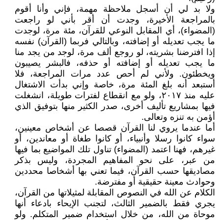
ولا بد لي أن أسجل ملاحظة مهمة، فإني وأنا أقوم
بالمراجعة الأخيرة، وجدت أن أقر بأني لو راجعت
(المضواء)، أي المقابل النوعي للقرآن، مئة مرة، لوجدت
ما يجب تعديله أو إضافته، وبالتالي فربما (القرآن) نفسه
إذا افترضنا بشريته، لو روجع ألف مرة، لوجد من يجد منا
ما يجب تعديله أو إضافته أو حذفه، فالبشر يصيبون
ويخطئون. ولأني لم أحص عدد مرات المراجعة، فلا
أستبعد أنه بلغ المئة مرة، خاصة وإني بدأت الاشتغال
عليه منذ ٢٠١٧، ولو مع انقطاع لفترات طويلة، انشغلت
فيها بمشاريع تأليف أخرى، صدر الكثير منها بتوفيق الذي
أؤمن به تنزه وتعالى.
أما عندما يروي لنا القرآن قصصا عن أشخاص معينين،
سواء كانوا رسلا وأنبياء، أو كانوا طغاة أو معاندين، أو
غيرهم، فهنا اعتمد (المضواء) تناول تلك المواضيع بما فيها
من عبر، على نحو المفاهيم المجردة، وليس بذكر
مصاديقها حسب القرآن، فيما تعني بها أشخاصا محددين
وحوادث معينة حقيقية أو مفترضة.
الكلام عن الله في النصوص المقابلة لمثيلاتها من القرآن،
يجري فقط بالضمير الثالث، لتجنب الإيحاء بادعاء أنها
موحاة من الله، من خلال استخدام ضمير المتكلم. ولو