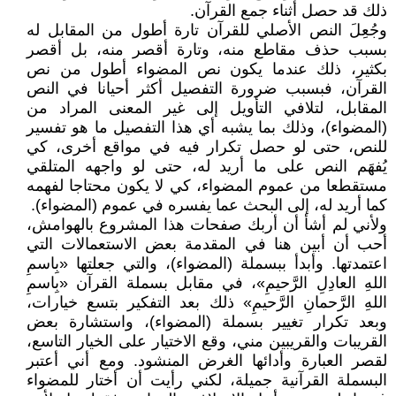
ذلك قد حصل أثناء جمع القرآن.
وجُعِلَ النص الأصلي للقرآن تارة أطول من المقابل له
بسبب حذف مقاطع منه، وتارة أقصر منه، بل أقصر
بكثير، ذلك عندما يكون نص المضواء أطول من نص
القرآن، فبسبب ضرورة التفصيل أكثر أحيانا في النص
المقابل، لتلافي التأويل إلى غير المعنى المراد من
(المضواء)، وذلك بما يشبه أي هذا التفصيل ما هو تفسير
للنص، حتى لو حصل تكرار فيه في مواقع أخرى، كي
يُفهَم النص على ما أريد له، حتى لو واجهه المتلقي
مستقطعا من عموم المضواء، كي لا يكون محتاجا لفهمه
كما أريد له، إلى البحث عما يفسره في عموم (المضواء).
ولأني لم أشأ أن أربك صفحات هذا المشروع بالهوامش،
أحب أن أبين هنا في المقدمة بعض الاستعمالات التي
اعتمدتها. وأبدأ ببسملة (المضواء)، والتي جعلتها «بِاسمِ
اللهِ العادِلِ الرَّحيمِ»، في مقابل بسملة القرآن «بِاسمِ
اللهِ الرَّحمانِ الرَّحيمِ» ذلك بعد التفكير بتسع خيارات،
وبعد تكرار تغيير بسملة (المضواء)، واستشارة بعض
القريبات والقريبين مني، وقع الاختيار على الخيار التاسع،
لقصر العبارة وأدائها الغرض المنشود. ومع أني أعتبر
البسملة القرآنية جميلة، لكني رأيت أن أختار للمضواء