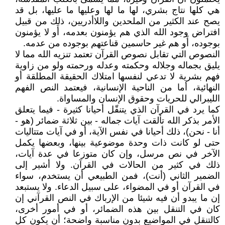
هي كلها نتاج بشري، لها ما لها وعليها ما عليها، بل قد
يصح عند الكثير من الملحدين واللاأدريين، ذلك من قبيل
افتراض وجود الله الذي هم يؤمنون بعدمه، أَو لا يؤمنون
بوجوده، أَو هم غير حاسمين قناعتهم بوجوده من عدمه.
النصوص التي تقابل نصوص القرآن تعتمد تنزيه الله مما لا
يليق بجماله وجلاله وحكمته وعدله ورحمته ولو من زاوية
فهم بشرية لا تدعي لنفسها امتلاك الحقيقة المطلقة أو
النهائية، أما من الناحية الإنسانية، فيعتمد النص الفهم
الليبرالي للحريات وحقوق الإنسان والمساواة.
كما يرد في القرآن الذي يتنقّل أحيانا كثيرة - فيما يتعلق
الأمر بذكر الله تألقت آيات جماله - بين ثلاثة ضمائر (هو -
أنا - نحن)، ذلك أحيانا في نفس الآية، أو في آيات متتاليات
حتى لو كانت ذات وحدة موضوعية بينها، وبعضها يكمل
الآخر في نص مرسل، وإن كان متوزعا في عدة آيات،
ذلك في كثير من الحالات في القرآن. ولا أشير إلى
الضمير الثاني (أنت)، فمن الطبيعي أن يستخدم، سواء
في القرآن أو في المضواء، على سبيل الدعاء. ولا يستبعد
إن ما يبدو أن فيه شيئا من الإرباك في النص القرآني إن
كان في التنقل بين هذه الضمائر، أو في أمور أخرى،
كالتنقل في المواضيع بدون مناسبة واضحة؛ أن يكون كل