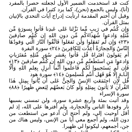
كنت قد استخدمت الضمير الأول لجعلته حصرا بالمفرد
(أنا)، وليس بالجمع (نحن)، كما يرد كثيرا في القرآن.
وقبل أن أختم المقدمة ارتأيت إدراج آيات التحدي بالإتيان
بمثل القرآن.
وَإِن كُنتُم في رَيبٍ مِّما نَزَّلنا عَلى عَبدِنا فَأتوا بِسورَةٍ مِّن
مِّثلِهِ وَادعوا شُهَداءَكُم مِّن دونِ اللهِ إِن كُنتُم صادِقينَ
﴿٢٣﴾ وَإِن لَّم تَفعَلوا وَلَن تَفعَلوا فَاتَّقُوا النّارَ الَّتي وَقودُهَا
النّاسُ وَالحِجارَةُ أُعِدَّت لِلكافِرينَ ﴿٢٤﴾ سورة البقرة
أَم يَقولونَ افتَراهُ قُل فَأتوا بِعَشرِ سُوَرٍ مِّثلِهِ مُفتَرَياتٍ
وَادعوا مَنِ استَطَعتُم مِّن دونِ اللهِ إِن كُنتُم صادِقينَ ﴿١٣﴾
فَإِن لَّم يَستَجيبوا لَكُم فَاعلَموا أَنَّما أُنزِلِ بِعِلمِ اللهِ وَأَلّا
إِلـاـهَ إِلّا هُوَ فَهَل أَنتُم مُّسلِمونَ ﴿١٤﴾ سورة هود
قُل لَّإِنِ اجتَمَعَتِ الإِنسُ وَالجِنُّ عَلى أَن يَّأتوا بِمِثلِ هٰذَا
القُرآنِ لا يَأتونَ بِمِثلِهِ وَلَو كانَ بَعضُهُم لِبَعضٍ ظَهيرًا ﴿٨٨﴾
سورة الإسراء
وقد أتيت بمئة وأربع عشرة سورة، ولن تمسني بسببها
نار وقودها الناس والحجارة، ولم أفترها على الله، إذ لم
أقل أوحيت إلي، ولم أحتج أن أدعو من استطعت من
دون الله، ولم أجمع معي أيا من الإنس، وليس هناك من
جن، أجمعهم، ليكونوا لي ظهيرا.