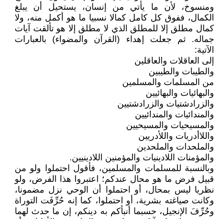
ومنسوخ، لأن ما يأتي من إنسان، يستحيل أن يبلغ
الكمال، ففوق كل كامل كمالا نسبيا ما هو أكمل منه، ولا
كمال مطلق إلا للمطلق الذي لا مطلق إلا هو تألقت آيات
جماله. ثم جعلت إهداء (القرآن والمضواء) بالعبارات
الآتية:
إلى العاقلات والعاقلين
والطيبات والطيبين
من المسلمات والمسلمين
والبهائيات والبهائيين
والزرادشتيات والزرادشتيين
والمندائيات والمندائيين
والمسيحيات والمسيحيين
واللاأدريات واللأدريين
والملحدات والملحدين
والمؤمنات اللادينيات والمؤمنين اللادينيين.
وبالنسبة للمسلمات والمسلمين، فأقول احتملوا ولو من
قبيل فرض ما هو محال عندكم؛ اعتبروا هذا الفرض، ولو
نظريا ليس بمحال، أو احتملوا أن الوحي نزل مضمونا،
وكانت صياغته بشرية، أو احتملوا، كما إنه حُرِّفَت التوراة
وحُرِّفَ الإنجيل، حسبما أنبأكم به دينكم، إن ما حدث لهما