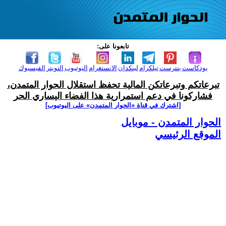
تابعونا على:
بودكاست
بنترست
تيلكرام
لينكدإن
الانستغرام
اليوتيوب
التويتر
الفيسبوك
تبرعاتكم وتبرعاتكن المالية تحفظ استقلال الحوار المتمدن،
فشاركونا في دعم استمرارية هذا الفضاء اليساري الحر
[اشترك في قناة ‫«الحوار المتمدن» على اليوتيوب]
الحوار المتمدن - موبايل
الموقع الرئيسي