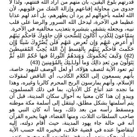
قدرتهم بلوغ اليقين، بأن منهم من أراد الله فتنتهم، ولذا لا
جدوى من محاولة إقناعهم وإزالة الشك من قلوبهم، لأن
الله لعلمه بأحوالهم لم يرد أن يطهرهم، بل أعد لهم عذابا
عظيما في الآخرة، ليدخل الله السرور والرضا على قلب
نبيه، ويجعله يتشفى بتبشيره بتعذيب مخالفيه في الآخرة.
سَمّاعونَ لِلكَذِبِ أَكّالونَ لِلسُّحتِ فَإِن جاؤوكَ فَاحكُم بَينَهُم
أَو أَعرِض عَنهُم وَإِن تُعرِض عَنهُم فَلَن يَّضُرّوكَ شَيئًا وَّإِن
حَكَمتَ فَاحكُم بَينَهُم بِالقِسطِ إِنَّ اللهَ يُحِبُّ المُقسِطينَ
(42) وَكَيفَ يُحَكِّمونَكَ وَعِندَهُمُ التَّوراةُ فيها حُكمُ اللهِ ثُمَّ
يَتَوَلَّونَ مِن بَعدِ ذالِكَ وَما أُولـاـئِكَ بِالمُؤمِنينَ (43)
ثم تعود الآية لتصف هؤلاء، أو لعل الوصف لليهود خاصة،
بأنهم يسمعون إلى الكلام الكاذب، أي الناقض لمقولات
الإسلام، وأنهم يمارسون الربح المحرم كالربا وغيره، وهذا
ما نجده عند أتباع كل الأديان، بما في ذلك المسلمون.
ويبدو إن هذا كان معنيا به أحوال سكان المدينة، قبل أن
يتم أسلمتها بشكل مطلق، لينتقل إلى أسلمة مكة موطنه
ومسقط رأسه من بعد ذلك، وبما أنه كان النبي هو
صاحب السلطات الثلاث، ومنها القضاء، فهنا يخبره القرآن
أنه في حالة جاء يهود المدينة، حيث أقام دولته، إليه
ليتقاضوا عنده في قضية خلاف، فيخيره الله حسب الآية
بين أن يحكم بينهم، أو يرفض تقاضيهم إليه ويعرض عنهم،