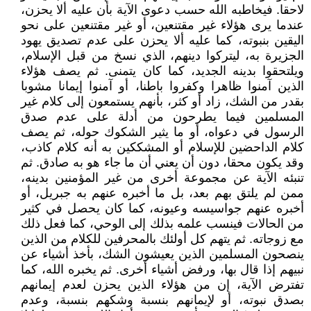
لاحقا. فيخاطبه الله حسب دعوى الآية بأن عليه ألا يحزن،
عندما يرى هؤلاء غير مقتنعين، أو غير مقتنعين على نحو
اليقين بنبوته، كما عليه ألا يحزن على عدم تصديق يهود
الجزيرة به، ليتركوا دينهم، الذي نسخ من قبل الإسلام،
ويلتحقوا بدينه الجديد، كما كان يتمنى. ثم يصف هؤلاء
الذين آمنوا ظاهرا وكفروا باطنا، أو آمنوا إيمانا مشوبا
بقدر من الشك، زاد أو كثر، بأنهم يستمعون إلى كلام غير
المسلمين فيما يطرحون من أدلة على عدم صدق
الرسول في دعواه، أو ما يثير الشكوك حوله، ثم يصف
كلام الداحضين للإسلام أو المشككين به أنه كلام كاذب،
وقد يكون محقا، دون أن يعني أن ما جاء هو به صادق. ثم
تنبئه الآية عن مجموعة أخرى من غير المؤمنين بدينه،
ممن لم يلتق بهم بعد، بل ما أخبره عنهم به جبريل، أو
أخبره عنهم جواسيسه وعيونه، كما كان يحصل في كثير
من الحالات فينسب علمه بذلك إلى الوحي، كما فعل ذلك
مع زوجاته. ثم يتهم كل أولئك بالمحرفين للكلام من الذين
ينصحون المسلمين الذين يعيشون الشك، بأخذ أشياء عن
نبيهم إذا قال بها، ورفض أشياء أخرى. ثم يخبره الله، كما
تفترض الآية، إن من هؤلاء الذين يحزن لعدم إيمانهم
بصدق نبوته، أو لإيمانهم بنسبة وشكهم بنسبة، وعدم