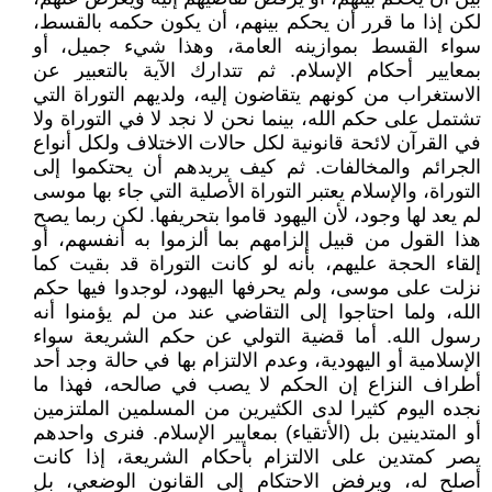
لكن إذا ما قرر أن يحكم بينهم، أن يكون حكمه بالقسط،
سواء القسط بموازينه العامة، وهذا شيء جميل، أو
بمعايير أحكام الإسلام. ثم تتدارك الآية بالتعبير عن
الاستغراب من كونهم يتقاضون إليه، ولديهم التوراة التي
تشتمل على حكم الله، بينما نحن لا نجد لا في التوراة ولا
في القرآن لائحة قانونية لكل حالات الاختلاف ولكل أنواع
الجرائم والمخالفات. ثم كيف يريدهم أن يحتكموا إلى
التوراة، والإسلام يعتبر التوراة الأصلية التي جاء بها موسى
لم يعد لها وجود، لأن اليهود قاموا بتحريفها. لكن ربما يصح
هذا القول من قبيل إلزامهم بما ألزموا به أنفسهم، أو
إلقاء الحجة عليهم، بأنه لو كانت التوراة قد بقيت كما
نزلت على موسى، ولم يحرفها اليهود، لوجدوا فيها حكم
الله، ولما احتاجوا إلى التقاضي عند من لم يؤمنوا أنه
رسول الله. أما قضية التولي عن حكم الشريعة سواء
الإسلامية أو اليهودية، وعدم الالتزام بها في حالة وجد أحد
أطراف النزاع إن الحكم لا يصب في صالحه، فهذا ما
نجده اليوم كثيرا لدى الكثيرين من المسلمين الملتزمين
أو المتدينين بل (الأتقياء) بمعايير الإسلام. فنرى واحدهم
يصر كمتدين على الالتزام بأحكام الشريعة، إذا كانت
أصلح له، ويرفض الاحتكام إلى القانون الوضعي، بل