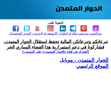
تابعونا على:
بودكاست
بنترست
تيلكرام
لينكدإن
الانستغرام
اليوتيوب
التويتر
الفيسبوك
تبرعاتكم وتبرعاتكن المالية تحفظ استقلال الحوار المتمدن،
فشاركونا في دعم استمرارية هذا الفضاء اليساري الحر
[اشترك في قناة ‫«الحوار المتمدن» على اليوتيوب]
الحوار المتمدن - موبايل
الموقع الرئيسي