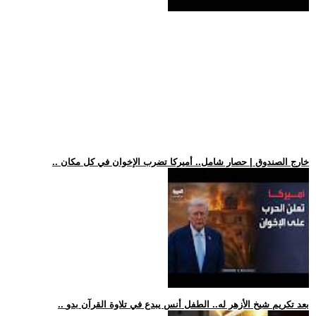
.. خارج الصندوق | حصار شامل.. أميركا تضرب الإخوان في كل مكان
.. بعد تكريم شيخ الأزهر له.. الطفل أنس يبدع في تلاوة القرآن بدو