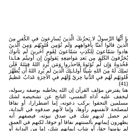
يا أَيُّهَا الرَّسولُ لا يَحزُنكَ الَّذينَ يُسارِعونَ فيِ الكُفرِ مِنَ
الَّذينَ قالوا آمَنّا بِأَفواهِهِم وَلَم تُؤمِن قُلوبُهُم وَمِنَ الَّذينَ
هادوا سَمّاعونَ لِلكَذِبِ سَمّاعونَ لِقَومٍ آخَرينَ لَم يَأتوكَ
يُحَرِّفونَ الكَلِمَ مِن بَعدِ مَواضِعِهِ يَقولونَ إِن أوتيتُم هـاـذا
فَخُذوهُ وَإِن لَّم تُؤتَوهُ فَاحذَروا وَمَن يُّرِدِ اللهُ فِتنَتَهُ فَلَن
تَملِكَ لَهُ مِنَ اللهِ شَيئًا أُولـاـئِكَ الَّذينَ لَم يُرِدِ اللهُ أَن يُّطَهِّرَ
قُلوبَهُم لَهُم فيِ الدُّنيا خِزيٌ وَّلَهُم فيِ الآخِرَةِ عَذابٌ عَظيمٌ
(41)
هنا يفترض مؤلف القرآن إن الله يخاطبه بوصفه رسوله،
ليخفف عليه أذاه النفسي، الناتج عن تشخيصه لشك
مسلمين التحقوا بركب دعوته، إما اضطرارا، أو نفاقا
لمصلحة لأنفسهم رأوها، وإما لأنهم صدقوه في البداية،
ثم حصل لديهم شك في صدق نبوته، فيصفهم أنه
يظهرون إيمانهم بألسنتهم نفاقا أو خوفا، لكنهم في العمق
لم يؤمنوا حقا، أو شاب إيمانهم شك، إما من البداية أو