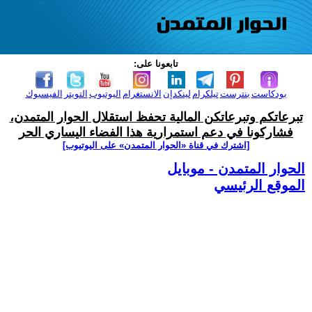
تابعونا على:
بودكاست
بنترست
تيلكرام
لينكدإن
الانستغرام
اليوتيوب
التويتر
الفيسبوك
تبرعاتكم وتبرعاتكن المالية تحفظ استقلال الحوار المتمدن،
فشاركونا في دعم استمرارية هذا الفضاء اليساري الحر
[اشترك في قناة ‫«الحوار المتمدن» على اليوتيوب]
الحوار المتمدن - موبايل
الموقع الرئيسي