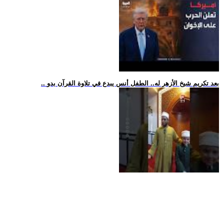
.. بعد تكريم شيخ الأزهر له.. الطفل أنس يبدع في تلاوة القرآن بدو