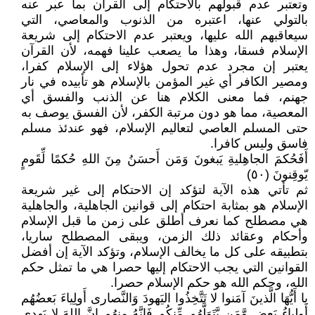
وتعتبر عدم قبولهم بالاحتكام إلى القرآن بما عبر عنه
بالتولي عنها، اعتبره من الذنوب والمعاصي، التي
سيعاقبهم الله عليها، ويعتبر عدم الاحتكام إلى شريعة
الإسلام فسقا، وهذا ما يصعب علينا فهمه، لأن القرآن
يعتبر إن مجرد عدم تحول هؤلاء إلى الإسلام كفرا،
ومصير الكافر أي غير المؤمن بالإسلام هو تأبيده في نار
جهنم، فما معنى الكلام هنا عن الذنب والفسق أي
المعصية، مما هو دون مرتبة الكفر، لأن الفسق يوصف به
حتى المسلم العاصي لتعاليم الإسلام، فهو عندئذ مسلم
فاسق وليس كافرا.
أَفَحُكمَ الجاهِليةِ يَبغونَ وَمَن أَحسَنُ مِنَ اللهِ حُكمًا لِّقَومٍ
يّوقِنونَ (٥٠)
ثم تأتي هذه الآية لتؤكد إن الاحتكام إلى غير شريعة
الإسلام هو بمثابة احتكام إلى قوانين الجاهلية، والجاهلية
هي مصطلح كما نعرف أطلق على زمن ما قبل الإسلام
وأحكام وعقائد ذلك الزمن، ويبقى المصطلح ساريا،
بتطبيقه على كل ما يخالف الإسلام، وتؤكد الآية إن أفضل
القوانين التي يجب الاحتكام إليها حصرا هي ما تمثل حكم
الله، وحكم الله هو حكم الإسلام حصرا.
يا أَيُّهَا الَّذينَ آمَنوا لا تَتَّخِذُوا اليَهودَ وَالنَّصارى أَولِياءَ بَعضُهُم
أَولِياءُ بَعضٍ وَّمَن يَّتَوَلَّهُم مِّنكُم فَإِنَّهُ مِنهُم إِنَّ اللهَ لا يَهدِي