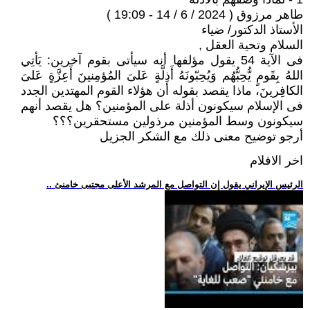
طاهر مرزوق ( 2024 / 6 / 14 - 19:09 )
الأستاذ الدكتور/ ضياء
السلام وتحية العقل ,
فى الآية 54 يقول مؤلفها أنه سيأتى بقوم آخرين: يَأتِي
اللهُ بِقَومٍ يُّحِبُّهُم وَيُحِبّونَهُ أَذِلَّةٍ عَلىَ المُؤمِنينَ أَعِزَّةٍ عَلىَ
الكافِرينَ، ماذا يقصد بقوله أن هؤلاء القوم المهتدين الجدد
فى الإسلام سيكونون أذلة على المؤمنين؟ هل يقصد أنهم
سيكونون وسط المؤمنين مرذولين مستحقرين؟؟؟
أرجو توضيح معنى ذلك مع الشكر الجزيل
اخر الافلام
.. الرئيس الإيراني يقول إن التواصل مع المرشد الأعلى مجتبى خامنئ