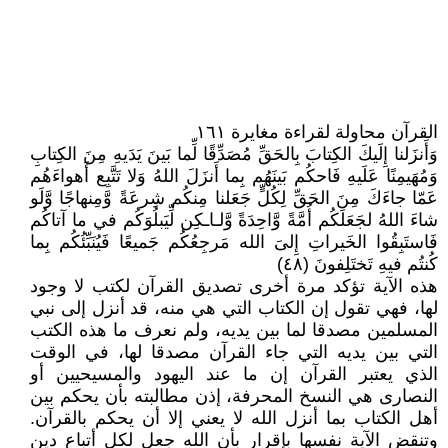
القرآن محاولة لقراءة مغايرة ١٦١
وَأَنزَلنا إِلَيكَ الكِتابَ بِالحَقِّ مُصَدِّقًا لِّما بَينَ يَدَيهِ مِنَ الكِتابِ
وَمُهَيمِنًا عَلَيهِ فَاحكُم بَينَهُم بِما أَنزَلَ اللهُ وَلا تَتَّبِع أَهواءَهُم
عَمّا جاءَكَ مِنَ الحَقِّ لِكُلٍّ جَعَلنا مِنكُم شِرعَةً وَّمِنهاجًا وَّلَو
شاءَ اللهُ لجَعَلَكُم أُمَّةً وَّاحِدَةً وَّلـاـكِن لِّيَبلُوَكُم في ما آتاكُم
فَاستَبِقُوا الخَيراتِ إِلىَ الله مَرجِعُكُم جَميعًا فَيُنَبِّئُكُم بِما
كُنتُم فيهِ تَختَلِفونَ (٤٨)
هذه الآية تؤكد مرة أخرى تصديق القرآن لكتب لا وجود
لها، فهي تقول إن الكتاب التي هي منه، قد أنزل إلى نبي
المسلمين مصدقا لما بين يديه، ولم نعرف ما هذه الكتب
التي بين يديه التي جاء القرآن مصدقا لها، في الوقت
الذي يعتبر القرآن إن ما عند اليهود والمسيحيين أو
النصارى هي النسخ المحرفة، إذن مطالبته بأن يحكم بين
أهل الكتاب بما أنزل الله لا يعني إلا أن يحكم بالقرآن.
وتنقض الآية نفسها بإقرار بأن الله جعل لكل أتباع دين