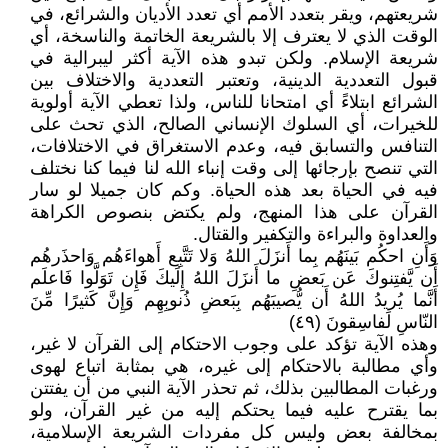
شريعتهم، ويقر بتعدد الأمم أي تعدد الأديان والشرائع، في
الوقت الذي لا يعترف إلا بالشريعة الخاتمة والناسخة، أي
شريعة الإسلام. ولكن تبدو هذه الآية أكثر ليبرالية في
قبول التعددية الدينية، وتعتبر التعددية والاختلاف بين
الشرائع ابتلاءً أي امتحانا للناس، ولذا تعطي الآية أولوية
للخيرات، أي السلوك الإنساني الصالح، الذي تحث على
التنافس والتسابق فيه، وعدم الاستغراق في الاختلافات،
التي تنصح بإرجائها إلى وقت إنباء الله لنا فيما كنا نختلف
فيه في الحياة بعد هذه الحياة. وكم كان جميلا لو سار
القرآن على هذا المنهج، ولم يكتض بنصوص الكراهة
والعداوة والبراءة والتكفير والقتال.
وَأَنِ احكُم بَينَهُم بِما أَنزَلَ اللهُ وَلا تَتَّبِع أَهواءَهُم وَاحذَرهُم
أَن يَّفتِنوكَ عَن بَعضِ ما أَنزَلَ اللهُ إِلَيكَ فَإِن تَوَلَّوا فَاعلَم
أَنَّما يُريدُ اللهُ أَن يُّصيبَهُم بِبَعضِ ذُنوبِهِم وَإِنَّ كَثيرًا مِّنَ
النّاسِ لَفاسِقونَ (٤٩)
وهذه الآية تؤكد على وجوب الاحتكام إلى القرآن لا غير،
وأي مطالبة بالاحتكام إلى غيره، هي بمثابة اتباع لهوى
ورغبات المطالبين بذلك، ثم تحذر الآية النبي من أن يفتتن
بما يقترح عليه فيما يحتكم إليه من غير القرآن، ولو
بمخالفة بعض وليس كل مفردات الشريعة الإسلامية،