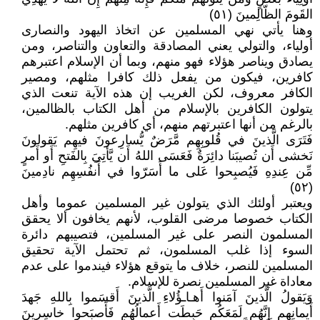
القَومَ الظّالِمينَ (٥١)
وهنا يأتي نهي المسلمين عن اتخاذ اليهود والنصارى
أولياء، والتولي يعني المصادقة والتعاون والتناصر، ومن
يصادق ويناصر هؤلاء فهو منهم، وبما أن الإسلام اعتبرهم
كافرين، فيكون من يفعل ذلك كافرا مثلهم، ومصير
الكافر معروف، لكن الغريب إن هذه الآية تنعت الذي
يتولون الكافرين بالإسلام من أهل الكتاب بالظالمين،
بالرغم من أنها اعتبرتهم منهم، أي كافرين مثلهم.
فَتَرَى الَّذينَ في قُلوبِهِم مَّرَضٌ يُّسارِعونَ فيهِم يَقولونَ
نَخشى أَن تُصيبَنا دائِرَةٌ فَعَسَى اللهُ أَن يَّأتِيَ بِالفَتحِ أَو أَمرٍ
مِّن عِندِهِ فَيُصبِحوا عَلى ما أَسَرّوا في أَنفُسِهِم نادِمينَ
(٥٢)
ويعتبر أولئك الذي يتولون غير المسلمين عموما وأهل
الكتاب خصوصا مرضى القلوب، لأنهم يخافون ألا يحقق
المسلمون النصر على غير المسلمين، فتصيبهم دائرة
السوء إذا غلب المسلمون، ثم تحتمل الآية تحقيق
المسلمين للنصر، خلاف ما يتوقع هؤلاء فيندموا على عدم
معاداة غير المسلمين نصرة للإسلام.
وَيَقولُ الَّذينَ آمَنوا أَهـاـؤُلاءِ الَّذينَ أَقسَموا بِاللهِ جَهدَ
أَيمانِهِم إِنَّهُم لَمَعَكُم حَبِطَت أَعمالُهُم فَأَصبَحوا خاسِرينَ