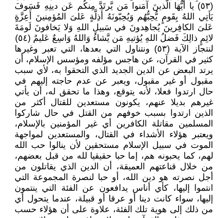
(٥٣) يا أَيُّهَا الَّذينَ آمَنوا مَن يَّرتَدَّ مِنكُم عَن دينِهِ فَسَوفَ
يَأتِي اللهُ بِقَومٍ يُّحِبُّهُم وَيُحِبّونَهُ أَذِلَّةٍ عَلىَ المُؤمِنينَ أَعِزَّةٍ
عَلىَ الكافِرينَ يُجاهِدونَ في سَبيلِ اللهِ وَلا يَخافونَ لَومَةَ
لائِمٍ ذالِكَ فَضلُ اللهِ يُؤتيهِ مَن يَّشاءُ وَاللهُ وَاسِعٌ عَليمٌ (٥٤)
لنتجاز الآية (٥٣) ونتناول التي بعدها، التي تعبر وغيرها
كثير في القرآن، عن هاجس مؤلفه ومؤسس الإسلام، أن
يرتد البعض عن الدين الجديد الذي التحقوا به، لأي سبب
مقبول أو غير مقبول، ويعبر عن عدم حاجته إليهم في
حال ارتدوا فعلا، لأنه يتوقع، وهذا ما تحقق له، أن يأتي
غيرهم بديلا عنهم، يكونون مستعدين للقتال أكثر من
الذين ارتدوا بسبب خوفهم من القتل في حال شاركوا
المسلمين مقاتلة الكافرين أي غير المؤمنين بالإسلام،
ويعتبر هؤلاء الأشداء في القتال، والمستعدين لمواجهة
الموت في سبيل الإسلام مستحقين لأن ينالوا حب الله
لهم، كما يحبونه هم، إما حبا حقيقيا لله من قبل بعضهم،
من خلال قناعتهم العميقة، أن الدين الذي يقاتلون من
أجل نصرته هو دين الله، أو حبا لنصرة المجموعة التي
انتموا إليها، كأي أناس يدافعون عن الفئة التي ينتمون
إليها، سواء كانت دينا أو عرقا أو قبيلة، عندما يتحول أي
من ذلك إلى هوية تلك الفئة، علاوة على أن هؤلاء حسب