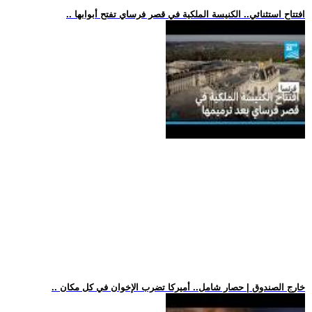
.. افتتاح استثنائي.. الكنيسة الملكية في قصر فرساي تفتح أبوابها
.. خارج الصندوق | حصار شامل.. أميركا تضرب الإخوان في كل مكان