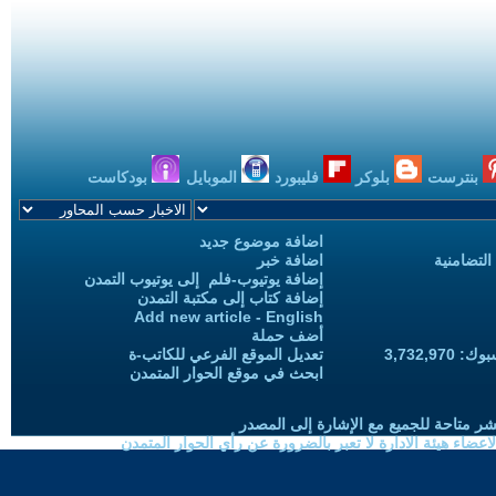
بنترست
بلوكر
فليبورد
الموبايل
بودكاست
اضافة موضوع جديد
التضامنية
اضافة خبر
إضافة يوتيوب-فلم إلى يوتيوب التمدن
إضافة كتاب إلى مكتبة التمدن
Add new article - English
أضف حملة
3,732,97
تعديل الموقع الفرعي للكاتب-ة
ابحث في موقع الحوار المتمدن
شر متاحة للجميع مع الإشارة إلى المصدر
ضاء هيئة الادارة لا تعبر بالضرورة عن رأي الحوار المتمدن