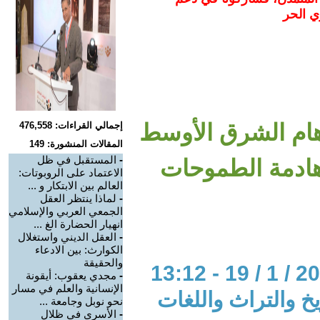
ي الحر
هام الشرق الأوسط
إجمالي القراءات: 476,558
المقالات المنشورة: 149
-
المستقبل في ظل
هادمة الطموحات
الاعتماد على الروبوتات:
العالم بين الابتكار و ...
-
لماذا ينتظر العقل
الجمعي العربي والإسلامي
انهيار الحضارة الغ ...
-
العقل الديني واستغلال
الكوارث: بين الادعاء
والحقيقة
-
مجدي يعقوب: أيقونة
الإنسانية والعلم في مسار
خ والتراث واللغات
نحو نوبل وجامعة ...
-
الأسرى في ظلال