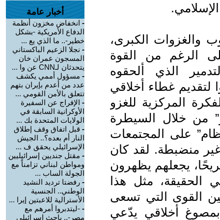
لإسلامي.
أخبار عامة
-
انخفاض مخزون أنظمة
الدفاع الأمريكية -بشكل
ب والغزوات الكبرى،
خطير-.. ما الذي يع ...
-
نجلا الزعيم الباكستاني
لى الرغم من القوة
المسجون عمران خان
يتحدثان لـCNN عن وا ...
تدمير الذي ألحقوه
-
مسؤول أممي يكشف
ا لتقديم غطاء أخلاقي
عدد من أعدم بإيران بتهم
تتعلق بالأمن القومي ...
كرة المركزية للغزو
-
الإفراج عن السفيرة
الأوكرانية السابقة في
ر” من خلال السيطرة
الولايات المتحدة بك ...
-
قبل اتفاق وقف إطلاق
ام” على المجتمعات
النار أم بعده؟.. الجيش
غير منضبطة. لقد كان
الإسرائيلي يحقق ف ...
-
مقتل جنديين إسرائيليين
ريحًا، يجعلهم يظهرون
ومواطن لبناني تزامناً مع
الجولة الساب ...
في الحقيقة، مثل هذا
-
رفضتا ترديد النشيد
الوطني.. الجنسية
 بين القوى التي تسعى
الأسترالية للاعبتين إيرا ...
-
-ليتدبروا أمرهم مع
مصوغ أخلاقي يدّعي
مصر-.. باحث إسرائيلي