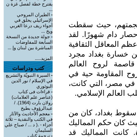
يقترح خطة لفصل غزة ن
...
-
الطيران المروحي
الإسرائيلي يحلق في
 ذروة هجمتهم، حيث سقطت
أجواء ريف درعا الغربي
ويخ ...
حصار دام شهورًا. لقد
-
جولة جديدة من النسخة
السابعة للمفاوضات
ظم المعاقل الثقافية
المباشرة بين لبنان وإ ...
كن خسارة بغداد مجرد
المزيد.....
صمة لروح العالم
كتب ودراسات
روح المقاومة حية في
-
السيرة النبويّة والتشريع
في الإسلام / نور الدين
 في مصر، التي كانت،
البوثوري
ب العالم الإسلامي.
-
قراءات فى كتاب
(عناصر علم العلامات)
رولان بارت (1964). /
عبدالرؤوف بطيخ
 سقوط بغداد، كان من
-
معجم الأحاديث والآثار
في الكتب والنقدية – ثلاثة
يث كان حكم المماليك
أجزاء - .( د ... / صباح علي
السليمان
 كانت المماليك قد
-
ترجمة كتاب