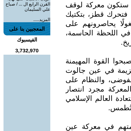
 ستكون معركة لوقف
القرن الرابع ال ... / صباح
علي السليمان
. فتحرك قطز، بتكتيك
المزيد.....
ولًا يحاصرونهم على
المعجبين بنا على
في اللحظة الحاسمة،
الفيسبوك
يخ.
3,732,970
بحوا القوة المهيمنة
هزيمة في عين جالوت
الفوضى، والنظام على
لمعركة مجرد انتصار
دة العالم الإسلامي
تُطمس.
متهم في معركة عين