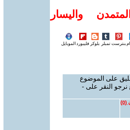
متمدن واليسار
م
بنترست
تمبلر
بلوكر
فليبورد
الموبايل
عليق على الموضوع
نرجو النقر على -
 (
0
)