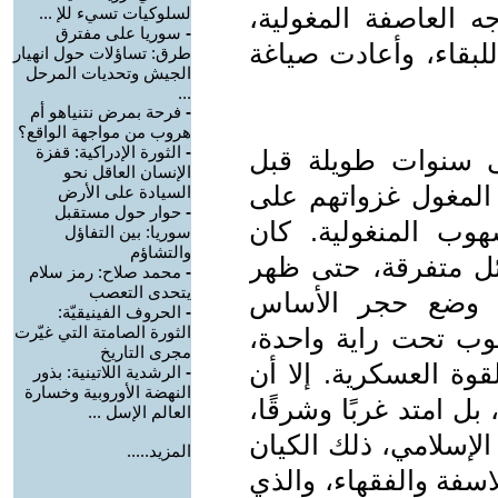
 العاصفة المغولية،
لسلوكيات تسيء للإ ...
-
سوريا على مفترق
لبقاء، وأعادت صياغة
طرق: تساؤلات حول انهيار
الجيش وتحديات المرحل
...
-
فرحة بمرض نتنياهو أم
هروب من مواجهة الواقع؟
-
الثورة الإدراكية: قفزة
ى سنوات طويلة قبل
الإنسان العاقل نحو
1م، حينما شنّ المغول غزواتهم على
السيادة على الأرض
-
حوار حول مستقبل
هوب المنغولية. كان
سوريا: بين التفاؤل
والتشاؤم
ئل متفرقة، حتى ظهر
-
محمد صلاح: رمز سلام
يتحدى التعصب
ي وضع حجر الأساس
-
الحروف الفينيقيّة:
وب تحت راية واحدة،
الثورة الصامتة التي غيّرت
مجرى التاريخ
وة العسكرية. إلا أن
-
الرشدية اللاتينية: بذور
النهضة الأوروبية وخسارة
 امتد غربًا وشرقًا،
العالم الإسل ...
الإسلامي، ذلك الكيان
المزيد.....
اسفة والفقهاء، والذي