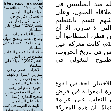
ة ضد الصليبيين في
Interpretation and social
criticism/ Michael W ... /
اقاة المغول. وعلى
صباح علي السليمان
-
السياق الافرادي في
هم تتسم بالتنظيم
القران الكريم ( دار نور
للنشر 2020) / صباح علي
ي لا تقارن، إلا أن
السليمان
-
أريج القداح من أدب أبي
ين قطز، استطاعوا أن
وضاح ،تقديم وتنقيح ديوان
يرفعوا راية المقاومة. وفي عام 1260م، كانت معركة عين
أبي وضاح / ... / صباح علي
السليمان
رس في تاريخ الحروب،
-
الادباء واللغويون النقاد (
مطبوع في دار النور
لطموح المغولي في
للنشر 2017) / صباح علي
السليمان
-
الإعراب التفصيلي في
سورتي الإسراء والكهف
(مطبوع في دار الغ ... /
اختبار الحقيقي لقوة
صباح علي السليمان
-
جهود الامام ابن رجب
فكرة المغولية في فرض
الحنبلي اللغوية في شرح
صحيح البخاري ( مط ... /
ى التغلب على عزيمة
صباح علي السليمان
-
اللهجات العربية في كتب
امًا أن هذه المعركة
غريب الحديث حتى نهاية