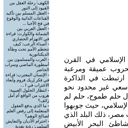
الكهف: رحلة العقل من
القيود إلى النور
-
العقل المسلم بين تأكيد
القناعات الذاتية والوقوع
في فخ الأخبا ...
-
العقل العربي بين
الشماتة والكوارث: قراءة
في الانهزام الحضاري
-
أصداء الرعب: كيف
تتحطم الأمم تحت وطأة
الديكتاتورية
الإسلامي في القرن
-
العرب والمسلمون بين
أسطورة الماضي وسراب
حروب عميقة ومرعبة
الحاضر
-
الإنسان المغترب: قراءة
ارتبطت في الذاكرة
في فكر إريك فروم وأبعاد
الاغتراب في ا ...
 سعي غير محدود نحو
-
انتظار الحلول الغيبية:
ول حلم طموح، حلم لم
هروب من الواقع أم أمل
زائف؟
الإسلامي، حيث جوبهوا
-
ما الذي يدفع العقول
المتعلمة إلى رفض العلم
مصر، ذلك البلد الذي
لصالح الوهم؟
-
احترام الأديان والتعايش
ئ البحر الأبيض
السلمي: رؤية نقدية