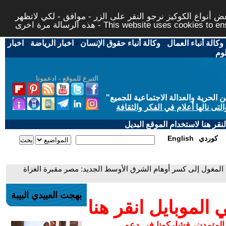
 أنواع الكوكيز نرجو النقر على الزر - موافق - لكي لاتظهر
This website uses cookies to ensure you ge
وكالة أنباء العمال
-
وكالة أنباء حقوق الإنسان
-
اخبار الرياضة
-
اخبار
لوم
التبرع للموقع - ادعمونا
حرية والعدالة الاجتماعية للجميع
"
تى نالها أعلام في الفكر والثقافة
قر هنا لاستخدام الموقع البديل
كوردي
English
 المغول إلى كسر أوهام الشرق الأوسط الجديد: مصر مقبرة الغزاة
بهجت العبيدي البيبة
لموبايل انقر هنا
 المتمدن، فشاركونا في دعم