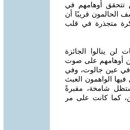
 تتحقق أوهامهم في
 الحالمون قريبًا أن
رة متجذرة في قلب
لن ينالوا الجائزة
من أوهامهم على صوت
في عين جالوت، وفي
فيها الواهمون العبث
تظل شامخة، مقبرةً
ن، كما كانت على مر