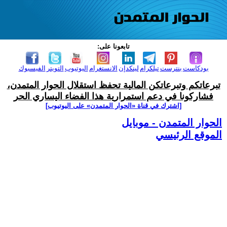
تابعونا على:
بودكاست
بنترست
تيلكرام
لينكدإن
الانستغرام
اليوتيوب
التويتر
الفيسبوك
تبرعاتكم وتبرعاتكن المالية تحفظ استقلال الحوار المتمدن،
فشاركونا في دعم استمرارية هذا الفضاء اليساري الحر
[اشترك في قناة ‫«الحوار المتمدن» على اليوتيوب]
الحوار المتمدن - موبايل
الموقع الرئيسي