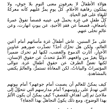
هؤلاءِ الأطفالُ لا يعرفون معنى النومِ بلا خوفٍ، ولا
يملكون رفاهية الأحلامِ. كلُّ يومٍ يمرُّ عليهم كأنه معركةٌ
للبقاءِ على قيدِ الحياةِ.
كلُّ طفلٍ في غزة يحملُ في عينيه قصصاً تفوقُ عمرهُ
بأضعافٍ، قصصاً عن فقدِ الأحبةِ، عن بيوتٍ انهارت، وعن
عالمٍ تخلى عنهم.
على مرِّ السنينِ، عاش أطفالُ غزة مأساتهم أمام أعينِ
العالمِ، ولكن هل تحرَّك أحدٌ؟ تصدَّرت صورهم عناوين
الأخبارِ، أثارتِ الدموع والغضب، لكنها لم تحرك ضميراً
دوليّاً يغيرُ من واقعهم. الأممُ تتحدثُ عن حقوقِ الإنسانِ،
لكنها تغضُّ الطرفَ عن حقوقِ أطفالِ غزة. تتوالى
المؤتمراتُ والبياناتُ، لكن المعاناة تستمرُّ، والعالمُ يكتفي
بالمشاهدةِ.
كيف يمكنُ للعالمِ أن يصمت أمام جوعهم؟ أمام بيوتهم
التي تهدمُ على رؤوسهم؟ أمام مدارسهم التي تتحوَّلُ إلى
ملاجئَ ثم إلى أهدافٍ للقصفِ؟ كيف يمكنُ أن يكون الألمُ
بهذا الوضوحِ، ومع ذلك يكونُ التجاهلُ بهذا الجفاءِ؟