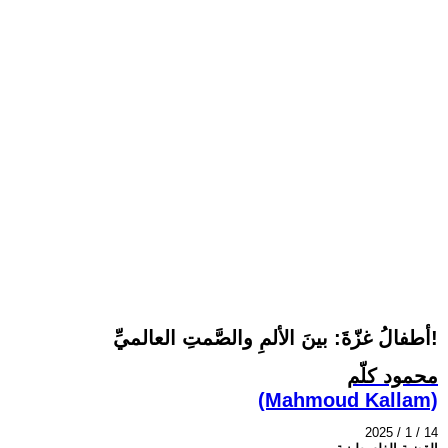
أطفالُ غزّةَ: بينَ الألمِ والصَّمتِ العالميِّ!
محمود كلّم
(Mahmoud Kallam)
2025 / 1 / 14