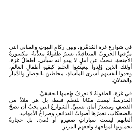
في شوارعِ غزة المُدمَّرةِ، وبين ركامِ البيوتِ والمباني التي
مزَّقتها الحروبُ المتعاقِبةُ، تسيرُ طفولةٌ معذَّبةٌ، مكسورةُ
الأجنحةِ، تبحثُ عن أملٍ لا يبدو أنه سيأتي. أطفالُ غزة،
أولئك الذين وُلِدوا ليعيشوا الحلمَ كبقيةِ أطفالِ العالمِ،
وجدوا أنفسهم أسرى المأساةِ، محاطينَ بالحِصارِ والدَّمارِ
والخذلانِ.
في غزة، الطفولةُ لا تعرفُ طعمها الحقيقيَّ.
المدرسةُ ليست مكاناً للتعلُّمِ فقط، بل هي ملاذٌ من
القصفِ ومصدرُ أمانٍ نسبيٍّ. الشوارعُ التي يجبُ أن تضجَّ
بالضحكاتِ، تغمرُها أصواتُ القذائفِ وصراخُ الأمهاتِ.
ألعابهم ليست سياراتٍ صغيرةٍ أو دُمىً، بل حجارةٌ
يحملونها لمواجهةِ واقعهم المريرِ.