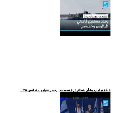
.. خطة ترامب بشأن قطاع غزة تصطدم برفض نتنياهو • فرانس 24