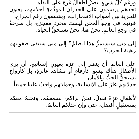
ورغم كلِّ شيءٍ، يصرُّ أطفالُ غزة على البقاءِ.
تجدهم يرسمون على الجدرانِ المهدَّمةِ أحلامهم، يغنون
للحريةِ بين أصواتِ الانفجاراتِ، ويبتسمون رغم الجراحِ.
قوتهم في وجهِ المحنِ ليست مجرد معجزةٍ، بل صرخةٌ
في وجهِ العالمِ: نحنُ هنا، نحنُ نستحقُّ الحياة.
إلى متى سيستمرُّ هذا الظلمُ؟ إلى متى ستبقى طفولتهم
رهينة الحربِ؟
على العالمِ أن ينظر إلى غزة بعيونٍ إنسانيةٍ، أن يرى
الأطفال هناك ليسوا كأرقامٍ أو مشاهد عابرةٍ، بل كأرواحٍ
تستحقُّ الحبَّ والأمان.
خذلانهم عارٌ على الإنسانيةِ، وحمايتهم واجبٌ علينا جميعاً.
لأطفالِ غزةَ نقولُ: نحنُ نراكم، نسمعكم، ونحلمُ معكم
بمستقبلٍ أفضل، حتى وإن خذلكم العالمُ.