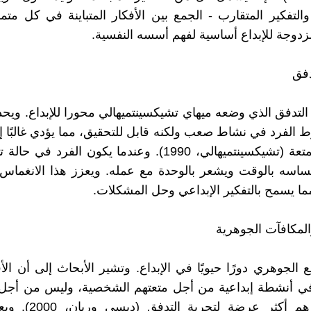
التفكير المتقارب - الجمع بين الأفكار المتباينة في كل مت
مزدوجة للإبداع أساسية لفهم أسسه النفسية.
التدفق الذي وضعه ميهاي تشيكسينتميهالي محورا للإبداع. ويح
ط الفرد في نشاط صعب ولكنه قابل للتحقيق، مما يؤدي غالبًا إل
العميق والمتعة (تشيكسينتميهالي، 1990). وعندما يكون الفرد في
ساسه بالوقت ويشعر بالوحدة مع عمله. ويعزز هذا الانغماس 
مما يسمح بالتفكير الإبداعي وحل المشكلات.
 الجوهري دورًا حيويًا في الإبداع. وتشير الأبحاث إلى أن الأف
ي أنشطة إبداعية من أجل متعتهم الشخصية، وليس من أجل 
الخارجية، هم أكثر عرضة لت