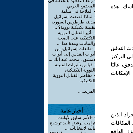
-
ربط التقاليد بالحداثة في
المجتمع العربي
ماسك. هذه
-
الملاحة في متاهة
-
لماذا قصفت إسرائيل
مدينة طرطوس السورية
بقنبلة تكتيكية نووية؟ ...
-
تأثير القنابل النووية
التكتيكية على الصحة
والنباتات ومدة هذا ...
دث التدفق
-
تطلعات إسرائيل: من
أبواب القدس إلى أبواب
ى التركيز
دمشق ، محمد عبد الك ...
 حالة تدفق، غالبًا
-
قياس تأثيرات القنبلة
النووية التكتيكية،
الإمكانات
-
مخاطر القنابل النووية
التكتيكية
المزيد.....
أخبار عامة
راد الذين
-
-الأمر سابق لأوانه-..
المكافآت
ترامب يرفض تأييد ترشيح
نائبه لانتخابات ...
جربة التدفق (ديسي وريان، 2000). ويعزز الدافع