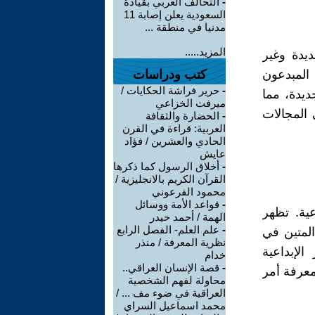
-
التحالف العربي بقيادة
السعودية يعلن إصابة 11
مدنيا في منطقة ...
المزيد.....
ديدة وغير
يتز، ومومفورد، 2004). الأفراد المبدعون
كتب ودراسات
-
حرير فراشة الحكايات /
ديدة، مما
ميرفت الخزاعي
المجالات
-
الحضارة والثقافة
العربية: قراءة في القرن
الحادي والعشرين / فؤاد
عايش
-
أخلاق الرسول كما ذكرها
القرآن الكريم بالانجليزية /
محمود الفرعوني
-
قواعد الأمة ووسائل
ية. تظهر
الهمة / أحمد حيدر
-
علم العلم- الفصل الرابع
المتين في
نظرية المعرفة / منذر
لإبداعية
خدام
-
قصة الإنسان العراقي..
 وعمق المعرفة أمر
محاولة لفهم الشخصية
العراقية في ضوء مف ... /
محمد اسماعيل السراي