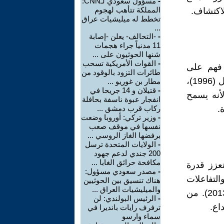
-
مسؤول سعودي لـCNN:
المملكة تتأهب لهجوم
لاكتشاف.
تخطط له ميليشيات عراق
...
-
-التحالف- يعلن -إصابة
11 مدنياً جراء هجمات
شنها الحوثيون على ...
-
القوات الأمريكية تسحب
. فهم على
طائرات التزود بالوقود من
استعداد لاستكشاف مناطق غير مألوفة وتجربة أفكار جديدة. ووفقًا لأمابيل (1996)،
مطار بن غوريو ...
-
قتيلان و 14 جريحا في
لأنه يسمح
انفجار عبوة ناسفة بحافلة
.
ركاب قرب دمشق ...
-
وزير تركي: أوروبا وضعت
نفسها في موقف صعب
برفضها الغاز الروسي ...
-
الولايات المتحدة ترسل
200 جندي لدعم جهود
مكافحة حرائق الغابا ...
تعزز قدرة
-
مصدر سعودي مسؤول:
لتفاعلات
هناك تنسيق بين الحوثيين
والميليشيات العراق ...
الاجتماعية والثقافة التنظيمية في تعزيز الإبداع أو إعاقته (كيلي وكيلي، 2013). من
-
الرئيس البولندي: لن
اع.
ترفرف رايات بانديرا في
سماء وارسو