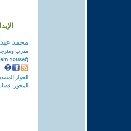
الإبد
محمد عبد 
مدرب ومترجم
(Mohammad Abdul-karem Yousef)
الحوار المتمدن-العدد: 8219 - 25
المحور: قضايا 