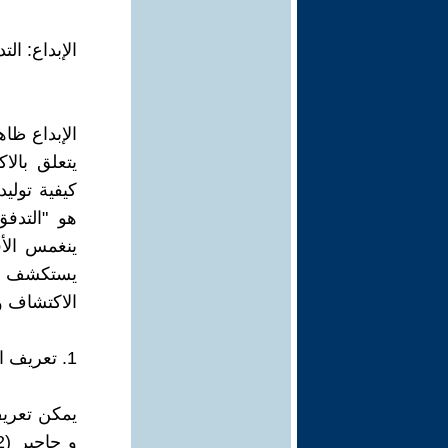
الإبداع: ا
الإبداع ظ
يتعلق بال
كيفية توليد
هو "التدف
ينغمس الأف
يستكشف هذ
الاكتشاف وا
1. تعريف الإبداع
يمكن تعريف 