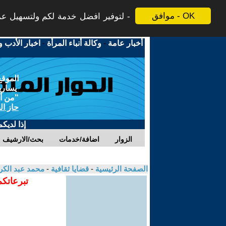
موافق - OK
لتوفير افضل خدمة لكم ولتسهيل عملي
أخبار عامة
-
وكالة أنباء المرأة
-
اخبار الأدب و
الموقع
يسارية
"من أج
حاز ال
إذا لديك
الزوار
اضافة/خدمات
بحث/الارشيف
الصفحة الرئيسية
-
قضايا ثقافية
-
محمد عبد الك
تبرعاتكم