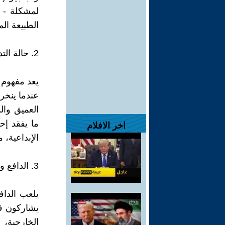
لمشكلة - و
الطبيعة ال
2. حالة التدفق
يعد مفهوم 
عندما ينخر
ما يفقد إح
اخر الافلام
الإبداعية، 
3. الدافع والمكافآت الجوهرية
يلعب الدافع
يشاركون ف