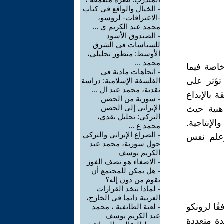
-
الخيال والواقع في كتاب
-الاعترافات- لروسو،
محمد عبد الكريم ي ...
-
الصندوق الأسود
للسياسات في الشرق
الأوسط: منظور تحليلي،
محمد ...
اصة فيما
-
اتجاهات مادية في
تؤثر على
الفلسفة الإسلامية: دراسة
نقدية، محمد عبد ال ...
ة بالإبداع
-
سورية من الحضن
الإيراني إلى الحضن
هنية حيث
التركي: تحليل نقدي،
لإنتاجية.
محمد ع ...
-
الصراع الإيراني والتركي
وعلم نفس
حول سورية، محمد عبد
الكريم يوسف
-
الاصغاء هو نصف الفوز
-
هل يمكن للمجتمع أن
يقوم من دون إله؟
-
لماذا تتخذ القرارات
العربية دائما في الخارج،
قًا لرونكو
-
لعنة الطائفية ، محمد
عبد الكريم يوسف
ريدة متعددة