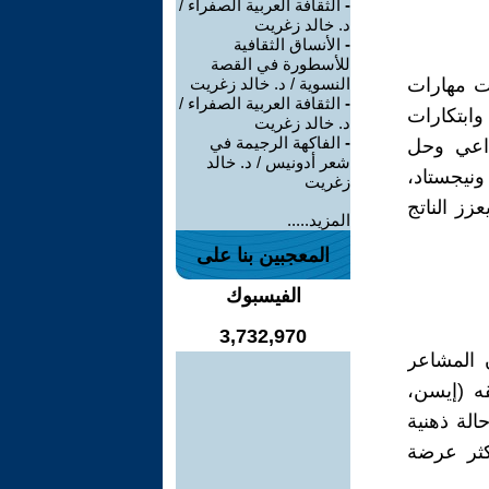
-
الثقافة العربية الصفراء /
د. خالد زغريت
-
الأنساق الثقافية
للأسطورة في القصة
ات مهارات
النسوية / د. خالد زغريت
-
الثقافة العربية الصفراء /
ابتكارات
د. خالد زغريت
-
الفاكهة الرجيمة في
داعي وحل
شعر أدونيس / د. خالد
ونيجستاد،
زغريت
زز الناتج
المزيد.....
المعجبين بنا على
الفيسبوك
3,732,970
 المشاعر
قه (إيسن،
الة ذهنية
أكثر عرضة