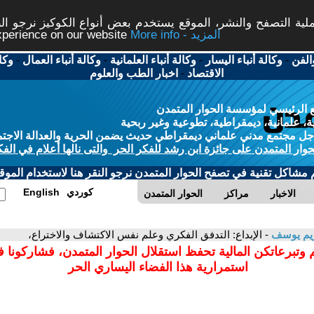
ة التصفح والنشر، الموقع يستخدم بعض أنواع الكوكيز نرجو النق
More info - المزيد
experience on our website
الفن
-
وكالة أنباء اليسار
-
وكالة أنباء العلمانية
-
وكالة أنباء العمال
-
وكا
الاقتصاد
-
اخبار الطب والعلوم
 الرئيسي لمؤسسة الحوار المتمدن
، علمانية، ديمقراطية، تطوعية وغير ربحية
ل مجتمع مدني علماني ديمقراطي حديث يضمن الحرية والعدالة الاجتم
حوار المتمدن على جائزة ابن رشد للفكر الحر والتى نالها أعلام في الفك
م مشاكل تقنية في تصفح الحوار المتمدن نرجو النقر هنا لاستخدام الموقع
كوردي
English
الاخبار
مراكز
الحوار المتمدن
ريم يوسف
- الإبداع: التدفق الفكري وعلم نفس الاكتشاف والاختراع،
 وتبرعاتكن المالية تحفظ استقلال الحوار المتمدن، فشاركونا 
استمرارية هذا الفضاء اليساري الحر