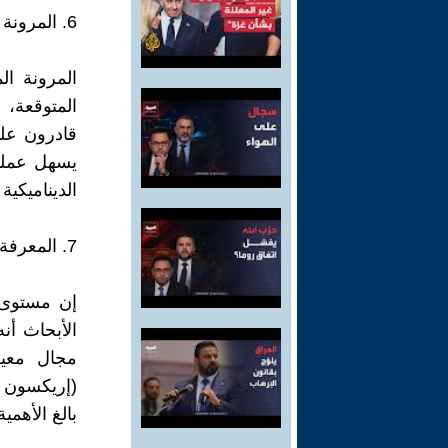
6. المرونة المعرفية
المرونة ال
قادرون على
يسهل عملي
الديناميكية
7. المعرفة والخبرة
إن مستوى 
الأبحاث أن
مجال معين
بالغ الأهمية