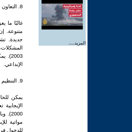
8. التعاون والتفاعل الاجتماعي
غالبًا ما 
متنوعة. إن
جديدة. تشي
المزيد.....
المشكلات، 
2003)
الإبداعي.
9. التنظيم العاطفي
يمكن للحال
الإيجابية 
2000)
مواتية للإ
للدخول في 