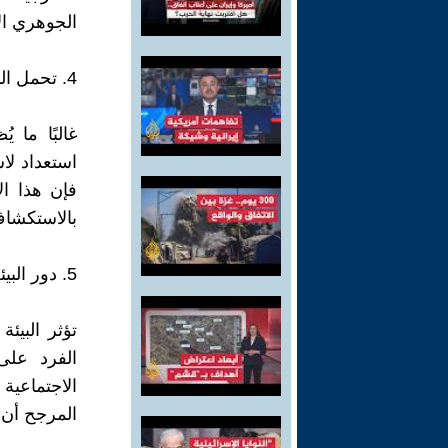
الجوهري ال
4. تحمل المخاطر والتسامح مع الغموض
غالبًا ما 
فإن هذا ال
بالاستكشاف
5. دور البيئة
تؤثر البيئ
الفرد على
المرجح أن 