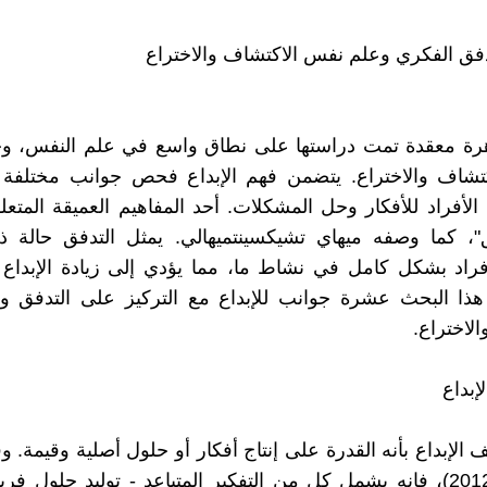
لتدفق الفكري وعلم نفس الاكتشاف والاختراع
اهرة معقدة تمت دراستها على نطاق واسع في علم النفس، وخ
اكتشاف والاختراع. يتضمن فهم الإبداع فحص جوانب مختلفة 
 الأفراد للأفكار وحل المشكلات. أحد المفاهيم العميقة المتعلق
ق"، كما وصفه ميهاي تشيكسينتميهالي. يمثل التدفق حالة ذ
راد بشكل كامل في نشاط ما، مما يؤدي إلى زيادة الإبداع وا
ا البحث عشرة جوانب للإبداع مع التركيز على التدفق 
لاختراع.
الإبداع بأنه القدرة على إنتاج أفكار أو حلول أصلية وقيمة. وف
و جاجير (2012)، فإنه يشمل كل من التفكير المتباعد - توليد حلول ف