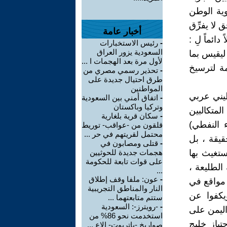
وية الوطن
 لا يفرِّق
أخبار عامة
ائماً لِ :
-
رئيس الاستخبارات
السعودية يزور العراق
ليقيس بما
لأول مرة بعد الهجمات ا ...
ة لترسيخ
-
تحذير رسمي مصري من
طرق احتيال جديدة على
المواطنين
يني عربي
-
اتفاق أمني بين السعودية
وتركيا وباكستان
لمتكالبين
-
سكان قرية بلغارية
 النفطي)
قلقون من -عواقب- توريط
محتمل لقريتهم في حر ...
قيقة ، بل
-
قتلى ومصابون في
ستغيث بها
هجمات جديدة للحوثيين
على قوات تابعة للحكومة
الطليعة ،
...
-
عون: ملفا وقف إطلاق
 مواقع في
النار والمناطق التجريبية
يكفوا عن
ستتم متابعتهما ...
-
-رويترز-: السعودية
 اليمن على
استخدمت نحو 86% من
ياز خليج
صواريخ -باتريوت- الاع ...