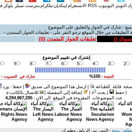
وك
التويتر
اليوتيوب
RSS
الانستغرام
لينكدإن
تيلكرام
بنترست
تمبلر
بلوكر
فل
ميع - شارك في الحوار والتعليق على الموضوع
 التعليقات من خلال الموقع نرجو النقر على - تعليقات الحوار المتمدن -
يسبوك (
)
تعليقات الحوار المتمدن (
0
)
سخة قابلة للطباعة
|
ارسل هذا الموضوع الى صديق
|
حفظ - ورد
|
حفظ
|
بحث
|
إضافة إلى المفضلة
|
للاتصال بالكاتب-ة
عدد الموضوعات المقروءة في الموقع الى الان :
4,294,967,295
طفى منيغ
- اليمن بين الرياض وطهران