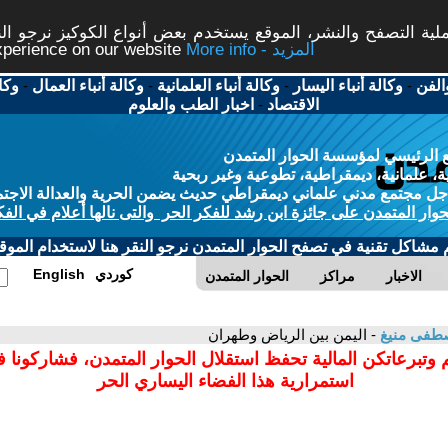
ة التصفح والنشر، الموقع يستخدم بعض أنواع الكوكيز نرجو النق
More info - المزيد
experience on our website
الفن
-
وكالة أنباء اليسار
-
وكالة أنباء العلمانية
-
وكالة أنباء العمال
-
وكا
الاقتصاد
-
اخبار الطب والعلوم
 الرئيسي لمؤسسة الحوار المتمدن
، علمانية، ديمقراطية، تطوعية وغير ربحية
ل مجتمع مدني علماني ديمقراطي حديث يضمن الحرية والعدالة الاجتم
حوار المتمدن على جائزة ابن رشد للفكر الحر والتى نالها أعلام في الفك
م مشاكل تقنية في تصفح الحوار المتمدن نرجو النقر هنا لاستخدام الموقع
كوردي
English
الاخبار
مراكز
الحوار المتمدن
طفى منيغ
- اليمن بين الرياض وطهران
 وتبرعاتكن المالية تحفظ استقلال الحوار المتمدن، فشاركونا 
استمرارية هذا الفضاء اليساري الحر