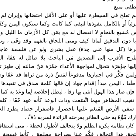
طفى منيغ
م تفلح في السيطرة عليها أو على الأقل احتضانها وإيران لم
ياً أو بالكامل لنفوذها لتبقى كما كانت وكما ستكون اليمن وكَ
نفس مُشبع بالتحامٍ لا انفصال له مع يَمَن كل الأزمان ما الليل و
ا دون التدقيق لماذا كيف ومتى اللحاق بالفهم وقد وَفَى ، وتلك
فسيرها (كل منها على حِدة) عقل بشري ولو عن فلسفة عاجز
رح الأقرب إلى التصديق مَن الباحث بلا طائل له هَفَا، الي
يها جَوْهرَة تتحوَّل لمواجهة الأعداء جَمْرَة مَنْ طالته إن ظهرَ ث
ولمن فكَّر في اجتيازها مدفوعاً لمَسِّ ذرة من ثراها قد عَقَا 
طَفا ، اليمن مبدأ إقدام جهاد إن قالها كلمة صدق في تنفيذها 
إن صار هذا الهول أنثى بها رَفا ، ليظل إخلاصه لِما وَعَدَ به كما
قد تغيب المظاهر مهما اتَّسَعت وذات الوعد كأنه عهد خَفَا ، كلم
 سفي الأرضِ المُنعَم عليها باخضرار فاصفرار حصاد يطرد ال
ك يُنَوِّهُ به حتى الطائر بفرحته الزائدة لسربه ذَفَّ .
 كان نظامه يكره الظلم ولا يتحالف لأطول لحظة ، متى استفاق 
حق هذا التحالف فكَّه علنا بصراحة مطلقة ، كأنها فسحة ب