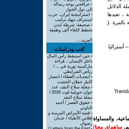
-
عراقجي يوجه رسالة
ة الدلائل
إلى دول الجوار
، تعيدها
-
استراتيجية إيران.. حرب
استنزاف تنهك ترامب
بالمرة .(
-
صحيفة: شرطة لندن
تخطط لإلغاء ألف وظيفة
المزيد.....
أستراليا
كتب ودراسات
-
حين استيقظ رأس المال
داخل الإنسان .. قراءة
ماركسية ثورية في ... /
رياض الشرايطي
-
ابجديات العطاء / انتصار
كامل جفلان الخشت
-
مجلة سلاح النقد، عدد
Transl
جوان-جويلية-اوت 2026 /
مجلة سلاح النقد
-
حقوق العصر / أحمد
التاوتي
-
قصة الأمراض المزمنة و
إفلاس الأطباء / عدنان
اعية، والمساواة
رضوان
م.
ساهم/ي معنا!
Letters from the East /
-