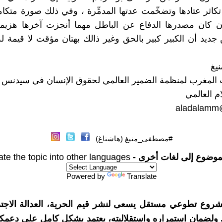
كاثر عتادها وتضخّمت عدتها المدمِّرة ، وفي ذلك صورة متكامل
ن كان مصدرها الدفاع عن الباطل مهما أنجزت آخرها هزيمة 
جديد أن الكبير كبير بالحق وغير ذالك بهتان مؤقت لا قيمة له 
يغ
المغرب لمنظمة الضمير العالمي لحقوق الإنسان في سيدنس – 
م العالمي
aladalamm
#مصطفى_منيغ (هاشتاغ)
موضوع إلى لغات أخرى -
ate the topic into other languages
Powered by
Translate
شروع تطوعي مستقل يسعى لنشر قيم الحرية، العدالة الاجتم
. ولضمان استمراره واستقلاليته، يعتمد بشكل كامل على دعمك