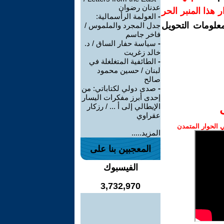
عدنان رضوان
رار هذا المنبر الحر
-
العولمة الرأسمالية:
معلومات التحويل
جدل المجرد والملموس /
فاخر جاسم
-
سياسة حفار الساق / د.
خالد زغريت
-
الطائفية المتغلغلة في
لبنان / حسين محمود
صالح
-
صدى دولي لكتاباتي: من
إحدى أبرز مفكرات اليسار
الإيطالي إلى أ ... / رزكار
عقراوي
الحوار المتمدن
المزيد.....
المعجبين بنا على
الفيسبوك
3,732,970