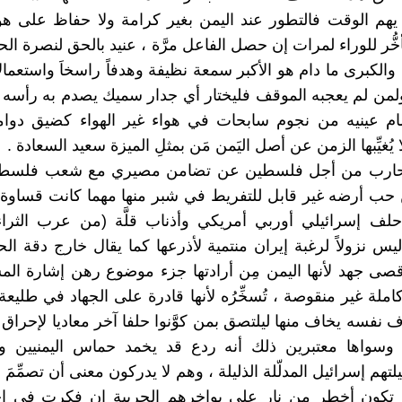
يهم الوقت فالتطور عند اليمن بغير كرامة ولا حفاظ على ه
ُّر للوراء لمرات إن حصل الفاعل مرَّة ، عنيد بالحق لنصرة الحق
 والكبرى ما دام هو الأكبر سمعة نظيفة وهدفاً راسخاَ واستعمالاً د
" ولمن لم يعجبه الموقف فليختار أي جدار سميك يصدم به رأسه 
ام عينيه من نجوم سابحات في هواء غير الهواء كضيق دوام
يُغيِّبها الزمن عن أصل اليَمن مَن بمثلِ الميزة سعيد السعادة .
 يحارب من أجل فلسطين عن تضامن مصيري مع شعب فلسط
 حب أرضه غير قابل للتفريط في شبر منها مهما كانت قساوة ا
حلف إسرائيلي أوربي أمريكي وأذناب قلَّة (من عرب الثراء
يس نزولاً لرغبة إيران منتمية لأذرعها كما يقال خارج دقة الح
صى جهد لأنها اليمن مِن أرادتها جزء موضوع رهن إشارة الم
لة غير منقوصة ، تُسخِّرُه لأنها قادرة على الجهاد في طليعة 
ف نفسه يخاف منها ليلتصق بمن كوَّنوا حلفا آخر معاديا لإحراق
، وسواها معتبرين ذلك أنه ردع قد يخمد حماس اليمنيين و
تهم إسرائيل المدلّلة الذليلة ، وهم لا يدركون معنى أن تصمِّمَ
 تكون أخطر من نار على بواخرهم الحربية إن فكرت في اجت