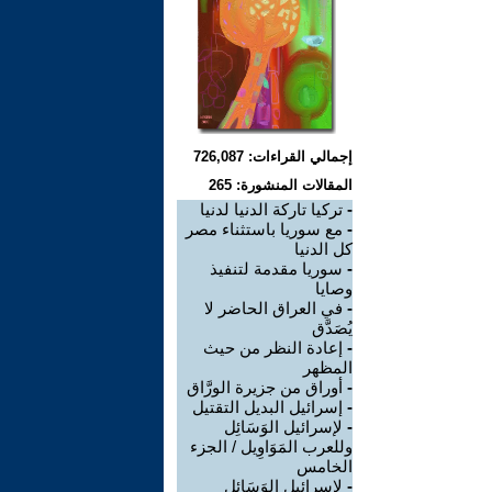
إجمالي القراءات: 726,087
المقالات المنشورة: 265
-
تركيا تاركة الدنيا لدنيا
-
مع سوريا باستثناء مصر
كل الدنيا
-
سوريا مقدمة لتنفيذ
وصايا
-
في العراق الحاضر لا
يُصَدَّق
-
إعادة النظر من حيث
المظهر
-
أوراق من جزيرة الورَّاق
-
إسرائيل البديل التقتيل
-
لإسرائيل الوَسَائِل
وللعرب المَوَاوِيل / الجزء
الخامس
-
لإسرائيل الوَسَائِل