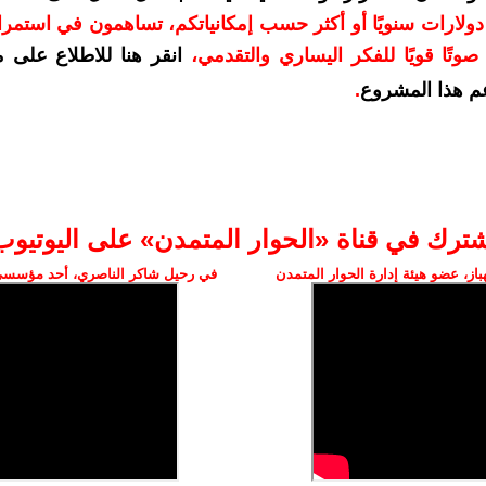
دعمكم بمبلغ 10 دولارات سنويًا أو أكثر حسب إمكانياتكم، تساهمون في استم
وتًا قويًا للفكر اليساري والتقدمي
،
انقر هنا للاطلاع على 
م هذا المشروع
.
شترك في قناة «الحوار المتمدن» على اليوتيوب
ز، عضو هيئة إدارة الحوار المتمدن
في رحيل شاكر الناصري، أحد مؤسسي 