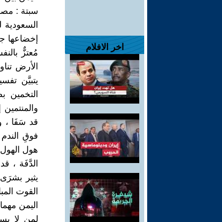
سبتة : مص
السعودية ل
إخضاعها جزئ
اخر الافلام
مُعتزٌّ بال
الأرض تناوب
يتبيَّن ت
التخمين بط
والمنتمين إل
قد سَفَا ، 
فوقِ الندم 
هول الهول ف
الدَّفَة ، 
يثير بشرَى
القوت المبار
اليمن مهما
لمن لا يست