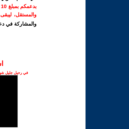
ب
والمستقل، ليبقى ص
والمشاركة في دع
ا‫
في رحيل جليل شهبا