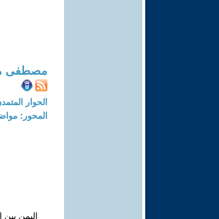
مصطفى من
الحوار المتمدن-العدد: 8215 - 5
المحور: مواض
اليمن بين 