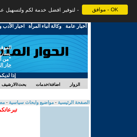
موافق - OK
لتوفير افضل خدمة لكم ولتسهيل عملي
أخبار عامة
-
وكالة أنباء المرأة
-
اخبار الأدب و
الموقع
يسارية
"من أج
حاز ال
إذا لديك
الزوار
اضافة/خدمات
بحث/الارشيف
الصفحة الرئيسية
-
مواضيع وابحاث سياسية
-
مص
تبرعاتكم