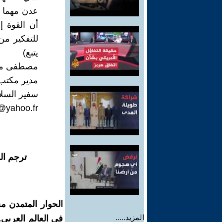
عدن مهما ت
أن القوة إ
للتفكير من 
يتبع)
مصطفى من
مدير مكتب 
سفير السلا
@yahoo.fr
ترجم ال
الحوار المتمدن م
المزيد.....
في العالم العربي