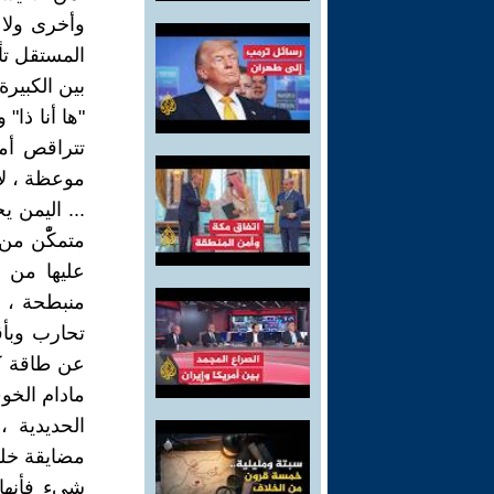
وأخرى ولا 
المستقل تأخ
بين الكبيرة
"ها أنا ذا
تتراقص أم
موعظة ، لا 
... اليمن
متمكّْن من
عليها من 
منبطحة ، ل
تحارب وبأق
عن طاقة كام
مادام الخو
الحديدية 
مضايقة خليل
شيء فأنها