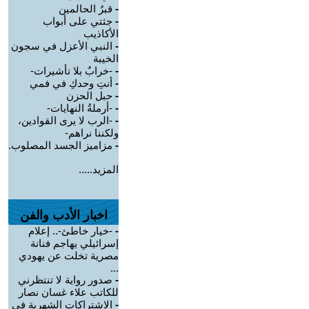
-
قبرُ الحالمين
-
جثتي على أبواب
الأكاذيب
-
النبي الأعزل في سجون
الخيبة
-
-خرابٌ بلا تأشيرات-
-
أنتِ وحدكِ في فمي
-
حبل الحزن
-
-أرملةُ النهايات-
-
-الرب لا يرى القوادين،
ولكننا نراهم-
-
مزاميز الجسد المصلوب.
المزيد.....
اخبار الأدب والفن
-
-خيار خاطئ-.. إعلام
إسرائيلي يهاجم فنانة
مصرية تخلت عن يهودي
...
-
صدور رواية لا تنتظرني
للكاتب علاء غسان نصار
-
الاشتراكات الشهرية في