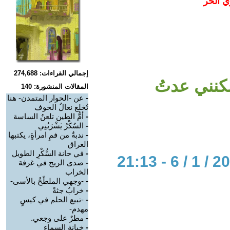
ي الحر
إجمالي القراءات: 274,688
ولكنني عدتُ
المقالات المنشورة: 140
-
عن -الحوار المتمدن- هنا
تُخلع نعالُ الخوف
-
أمُّ الطين تلعنُ الساسة
-
السُكْرُ يَشْرَبُنِي
-
ندبةٌ من فمِ امرأةٍ، يكتبها
العراق
-
في حانة السُّكْرِ الطويل
-
صدى الريح في غرفة
الخراب
-
-وجهي الملطّخُ بالأسى-
-
خرابُ جثةً
-
-تبيع الحلم في كيسٍ
مهدم-
-
مطرٌ على وجعي.
-
خيانة السماء