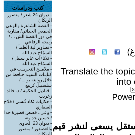
كتب ودراسات
-
ديوان 24 شعر / منصور
الريكان
-
القصة الشاعرة والوعي
الجمعي الحداثي/ مقاربة
في دور القصة الش ... /
ربيحة الرفاعي
-
تصاوير لية الظمأ /
)
السمّاح عبد الله
-
ثلاثاءات عابر سبيل /
السمّاح عبد الله
Translate the topic
-
ملامــح التجريــب في
كتابـات السيـد حـافظ من
into
خلال روايته يو ... /
سلسبيل كريبع
-
قناديل الحكمة / د. خالد
Power
زغريت
-
حكاياتْ تَكاد تُنسى / فلاح
العيفاري
-
وعي ـ قصص قصيرة جدا
/ حسين جداونه
-
ديوان 23 الحاوي
ستقل يسعى لنشر قيم
والعصفور / منصور
الريكان