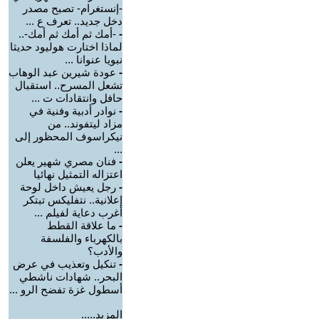
-إنستغرام- تصبح مصدر
دخل جديد.. تعرف ع ...
-
-أمك ثم أمك ثم أمك-..
لماذا اختارت هوليود حديثا
نبويا عنوانا ...
-
عودة شيرين عبد الوهاب
تشعل المسرح.. استقبال
حافل وانتقادات ت ...
-
نوادر أدبية وفنية في
مزاد ليتفوند.. من
نيكراسوف المحظور إلى
...
-
فنان مصري شهير يعلن
اعتزاله التمثيل نهائيا
-
رجل يعيش داخل لوحة
إعلانية.. نتفليكس تبتكر
أغرب دعاية لفيلم ...
-
ما علاقة القطط
بالكهرباء والفلسفة
والأدب؟
-
تنكيل وتعذيب في عرض
البحر.. شهادات ناشطي
أسطول غزة تفضح الرو ...
المزيد.....