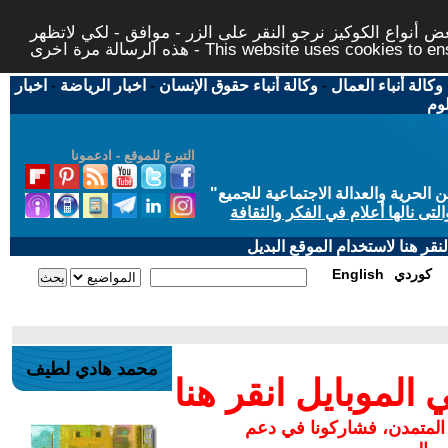
 أنواع الكوكيز نرجو النقر على الزر - موافق - لكي لاتظهر
This website uses cookies to ensure you ge
وكالة أنباء العمال
-
وكالة أنباء حقوق الإنسان
-
اخبار الرياضة
-
اخبار
لوم
التبرع للموقع - ادعمونا
حرية والعدالة الاجتماعية للجميع
"
تى نالها أعلام في الفكر والثقافة
قر هنا لاستخدام الموقع البديل
كوردي
English
محمد هادي لطيف
لموبايل انقر هنا
 المتمدن، فشاركونا في دعم