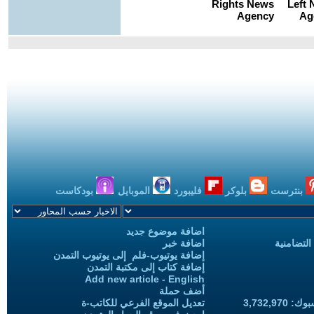
بنترست
بلوكر
فليبورد
الموبايل
بودكاست
اضافة موضوع جديد
التضامنية
اضافة خبر
إضافة يوتيوب-فلم إلى يوتيوب التمدن
إضافة كتاب إلى مكتبة التمدن
Add new article - English
أضف حملة
3,732,97
تعديل الموقع الفرعي للكاتب-ة