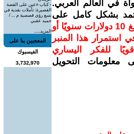
واة في العالم العربي.
-
كتاب «عين على القصة
القصيرة: تأملات نقدية في
عتمد بشكل كامل على
تسع رؤى قصصية م ... /
حميد عقبي
ساهم/ي معنا! بدعمكم بمبلغ 10 دولارات سنويًا أو
المزيد.....
 استمرار هذا المنبر
المعجبين بنا على
ويًا للفكر اليساري
الفيسبوك
ى معلومات التحويل
3,732,970