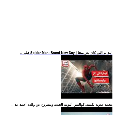
.. فيلم Spider-Man: Brand New Day | البداية اللي كان بيتر محتا
.. محمد عدوية يكشف كواليس ألبومه الجديد ومشروع عن والده أحمد عد