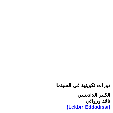
دورات تكوينية في السينما
الكبير الداديسي
ناقد وروائي
(Lekbir Eddadissi)