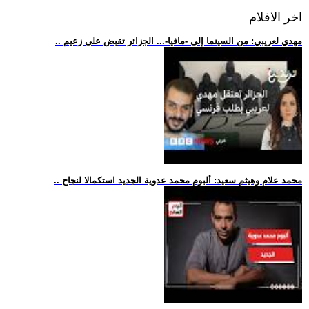
اخر الافلام
.. مهدي لعريبي: من السينما إلى -مافيا-... الجزائر تقبض على زعيم
.. محمد علام وهيثم سعيد: ألبوم محمد عدوية الجديد استكمالا لنجاح