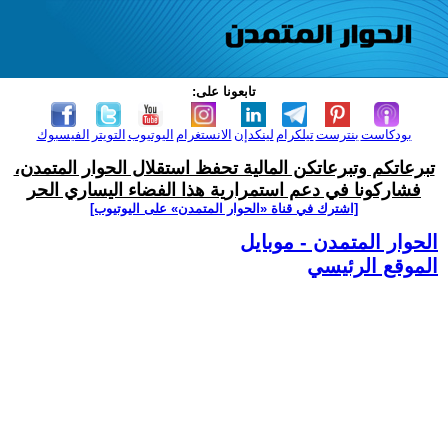
تابعونا على:
بودكاست
بنترست
تيلكرام
لينكدإن
الانستغرام
اليوتيوب
التويتر
الفيسبوك
تبرعاتكم وتبرعاتكن المالية تحفظ استقلال الحوار المتمدن،
فشاركونا في دعم استمرارية هذا الفضاء اليساري الحر
[اشترك في قناة ‫«الحوار المتمدن» على اليوتيوب]
الحوار المتمدن - موبايل
الموقع الرئيسي