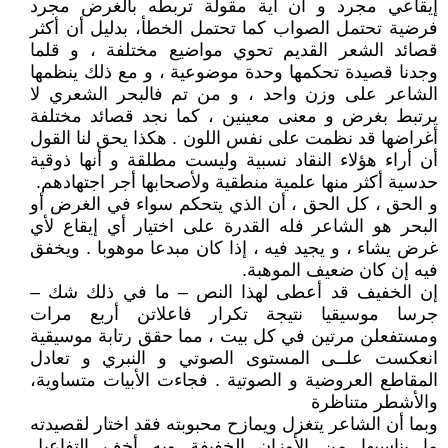
إيقاعي مجرد و أن أية مقولة تربطه بالغرض مجرد
فرضية تحتمل الصواب كما تحتمل الخطأ، بدليل أن أكثر
قصائد الشعر القديم تحوي مواضيع مختلفة ، و قلما
وجدنا قصيدة تحكمها وحدة موضوعية ، و مع ذلك ينظمها
الشاعر على وزن واحد ، و من تم فالبحر الشعري لا
يرتبط بغرض و معنى معينين ، كما نجد قصائد مختلفة
أغراضها قد نظمت على نفس اللون . هكذا يحق لنا القول
أن أراء هؤلاء النقاد نسبية وليست مطلقة و أنها ذوقية
حدسية أكثر منها علمية منطقية ولأصحابها أجر اجتهادهم.
و الحق ، كل الحق ، أن الذي يتحكم سواء في الغرض أو
البحر هو الشاعر فله القدرة على اختيار أي إيقاع لأي
غرض يشاء ، و يجيد فيه ، إذا كان مبدعا موهوبا . ويخفق
فيه إن كان ضعيف الموهبة.
إن الخفيف قد أعطى لهذا النص – ما في ذلك شك –
جرسا موسيقيا نتيجة تكرار فاعلاتن أربع مرات
ومستفعلن مرتين في كل بيت ، مما حقق رتابة موسيقية
انعكست علــى المستوى الصوتي و النبري و تعادل
المقاطع العروضية و الصوتية . فجاءت الأبيات متساوية،
والأشطر متناظرة
وبما أن الشاعر يتغزل ويمازح محبوبته فقد اختار لقصيدته
ما يناسبها من الأوزان الخفيفة وبه أخف التفاعيل