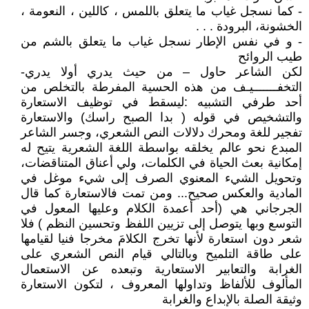
- كما نسجل غياب ما يتعلق باللمس ، كاللين ، النعومة ،
الخشونة، البرودة . . .
- و في نفس الإطار نسجل غياب ما يتعلق بالشم من
طيب الروائح
لكن الشاعر حاول – من حيث يدري أولا يدري-
التخفـــــــيـف من هذه الحسية المفرطة بالتخلص من
أحد طرفي التشبيه :ليسقط في توظيف الاستعارة
والتشخيص في قوله ( بدا الصبح راسك) والاستعارة
تفجير للغة ومحرك دلالات النص الشعري، وجسر الشاعر
المبدع نحو عالم يخلقه بواسطة اللغة الشعرية يتيح له
إمكانية بعث الحياة في الكلمات، ولي أعناق المتناقضات،
وتحويل الشيء المعنوي الصرف إلى شيء موغل في
المادية والعكس صحيح... ومن تمت فالاستعارة كما قال
الجرجاني هي (أحد أعمدة الكلام وعليها المعول في
التوسع وبها يتوصل إلى تزيين اللفظ وتحسين النظم ) فلا
شعر دون استعارة لأنها تخرج الكلامَ مخرجا فنيا لقيامها
على طاقة التلميح وبالتالي قيام النص الشعري على
الغرابة والتعابير الاستعارية وتبعده عن الاستعمال
المألوف للألفاظ وتداولها المعروف ، لتكون الاستعارة
وثيقة الصلة بالإبداع والغرابة