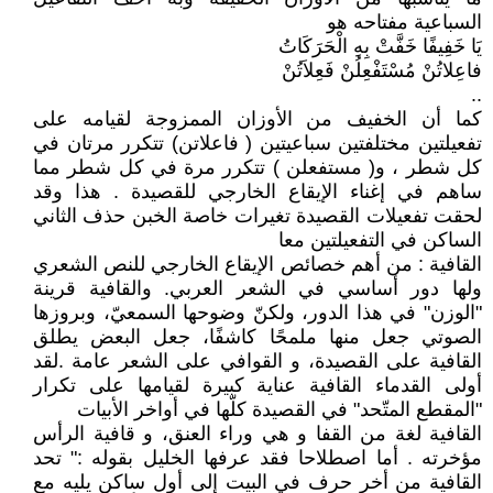
السباعية مفتاحه هو
يَا خَفِيفًا خَفَّتْ بِهِ الْحَرَكَاتُ
فاعِلاتُنْ مُسْتَفْعِلُنْ فَعِلاَتُنْ
..
كما أن الخفيف من الأوزان الممزوجة لقيامه على
تفعيلتين مختلفتين سباعيتين ( فاعلاتن) تتكرر مرتان في
كل شطر ، و( مستفعلن ) تتكرر مرة في كل شطر مما
ساهم في إغناء الإيقاع الخارجي للقصيدة . هذا وقد
لحقت تفعيلات القصيدة تغيرات خاصة الخبن حذف الثاني
الساكن في التفعيلتين معا
القافية : من أهم خصائص الإيقاع الخارجي للنص الشعري
ولها دور أساسي في الشعر العربي. والقافية قرينة
"الوزن" في هذا الدور، ولكنّ وضوحها السمعيّ، وبروزها
الصوتي جعل منها ملمحًا كاشفًا، جعل البعض يطلق
القافية على القصيدة، و القوافي على الشعر عامة .لقد
أولى القدماء القافية عناية كبيرة لقيامها على تكرار
"المقطع المتّحد" في القصيدة كلّها في أواخر الأبيات
القافية لغة من القفا و هي وراء العنق، و قافية الرأس
مؤخرته . أما اصطلاحا فقد عرفها الخليل بقوله :" تحد
القافية من أخر حرف في البيت إلى أول ساكن يليه مع