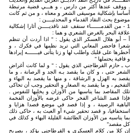
النقـــــاد في تاريـخ النقد الأدبــي العربي القديم والحديث
. ووقف عندها أكثر من دارس ، و هـــي قضية مرتبطة
أساسا بإشكالية موسيقى الشعر و معناه ، و من ثم كانت
موضوع بحث النقاد القدماء و المحدثيــــن :
1 - من القدمـــــــاء سنقف عند ناقديـــــن أثارا إشكالية
علاقة البحر بالغرض الشعري و هما :
أ – أبو هلال العسكر الذي يقول : " اذا أردت أن تنظم
شعرا فاحضر المعاني التي تريد نظمها في فكرك ، و
أخطرها على قلبك واطلب لها و زنا يتأتى فيـــــــه إيرادها
و قافية يحتملها "
ب ـ حازم القرطاجني الذي يقول : " و لما كانت أغراض
الشعر حتى ، و كان ما يقصد بـه الجد و الرصانة ، و ما
يقصد به الهزل و الرشاقة ، و منها ما يقصد به البهاء و
التفخيم ، و ما يقصد به الصغار و التحقير وجب أن تحاكى
تلك المقاصد بما يناسبها من الأوزان و يخليها للنفوس .
فإذا قصد الشاعر الفخر حاكى غرضه بالأوزان الفخمة
الباهية الرصينة ، و إذا قصد في موضع قصدا هزايا و
استخفافيا، و قصد تحقير شيء أو العبث به ، حاكى ذلك
بما يناسبه من الأوزان الطائشة القليلة البهاء و كذلك في
كل مقصد"
إن كلا من كلام العسكري و القرطاجني يؤكد ، بصريح