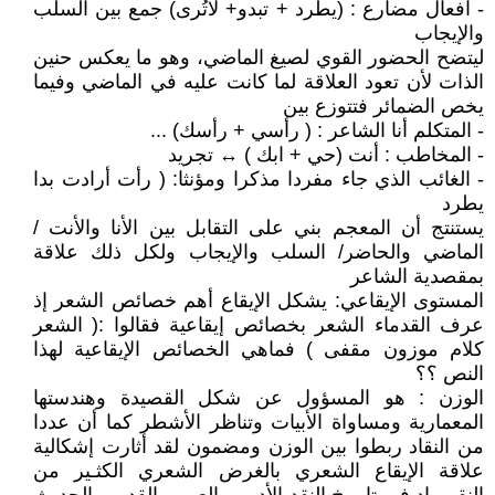
- افعال مضارع : (يطرد + تبدو+ لاتُرى) جمع بين السلب
والإيجاب
ليتضح الحضور القوي لصيغ الماضي، وهو ما يعكس حنين
الذات لأن تعود العلاقة لما كانت عليه في الماضي وفيما
يخص الضمائر فتتوزع بين
- المتكلم أنا الشاعر : ( رأسي + رأسك) ...
- المخاطب : أنت (حي + ابك ) ↔ تجريد
- الغائب الذي جاء مفردا مذكرا ومؤنثا: ( رأت أرادت بدا
يطرد
يستنتج أن المعجم بني على التقابل بين الأنا والأنت /
الماضي والحاضر/ السلب والإيجاب ولكل ذلك علاقة
بمقصدية الشاعر
المستوى الإيقاعي: يشكل الإيقاع أهم خصائص الشعر إذ
عرف القدماء الشعر بخصائص إيقاعية فقالوا :( الشعر
كلام موزون مقفى ) فماهي الخصائص الإيقاعية لهذا
النص ؟؟
الوزن : هو المسؤول عن شكل القصيدة وهندستها
المعمارية ومساواة الأبيات وتناظر الأشطر كما أن عددا
من النقاد ربطوا بين الوزن ومضمون لقد أثارت إشكالية
علاقة الإيقاع الشعري بالغرض الشعري الكثـير من