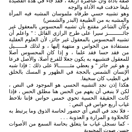
صفة بأداة وأن عناصره أربعة ، فقد جاء في هذه القصيدة
بليغا حذفت فيه الأداة والوجه
وهو تشبيه حسي طرفاه ملموسان المشبه فيه المرأة
والمشبه به من الطبيعة (البدر والشمس)
وكأن الشاعر مقتنع بأن تشبيه المحسوس بالمعقول غير
جائــــــــــز سيرا على طرح الرازي القائل : " واعلم أن
تشبيه المحسوس بالمعقول غير جائز، لأن العلوم العقلية
مستفادة من الحواس و منتهية إليها ، و لذلك قـــــــيل
من فقد حسا فقد علما ، و إذا كان المحسوس أصلا
للمعقول فتشبيهه به يكون جعلا للفرع أصلا، والأصل فرعا
و هو غير جائز " و يعطي مثــــــــالا على ذلك : فإذا شبه
الإنسان الشمس بالحجة في الظهور و المسك بالخلق
في الطيب كان سخيفا.
هكذا إذن نجد التشبيه الحسي هو الموجود في النص ،
لكن لا ينبغي أن يفهم من الحس هنا مطلق الحس ، فإذا
كانت الحقيقة الحسية تحوي خمس حواس فإننا نلاحظ
غياب أربع حواس في النص :
- فلا نجد في النص أي حضور لحاسة الذوق وما يرتبط به
كالحلاوة و المرارة و العذوبة . . .
- كما نسجل غياب ما يتعلق بحاسة السمع من الأصوات
حسن صوت المحبوبة