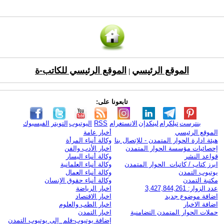
الموقع الرئيسي
الموقع الرئيسي للكاتب-ة
|
تابعونا على:
بنترست
تيلكرام
لينكدإن
الانستغرام
RSS
اليوتيوب
التويتر
الفيسبوك
الموقع الرئيسي
أخبار عامة
هيئة ادارة الحوار المتمدن - للإتصال بنا
وكالة أنباء المرأة
إحصائيات مؤسسة الحوار المتمدن
اخبار الأدب والفن
قواعد النشر
وكالة أنباء اليسار
ابرز كتاب / كاتبات الحوار المتمدن
وكالة أنباء العلمانية
يوتيوب التمدن
وكالة أنباء العمال
مكتبة التمدن
وكالة أنباء حقوق الإنسان
عدد الزوار: 3,427,844,261
اخبار الرياضة
اضافة موضوع جديد
اخبار الاقتصاد
اضافة الاخبار
اخبار الطب والعلوم
حملات الحوار المتمدن التضامنية
اخبار التمدن
إضافة يوتيوب-فلم إلى يوتيوب التمدن