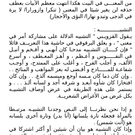
من المعنـــى في البيت هكذا انتهت معظم الأبيات بعطف
حذفه لن يغير شيئا في المعنى ( تنكرا وازورارا/ لا يرة
في الدجى وتبدو نهارا/ النؤى والأحجار)
التشبيـــــــــــــه :
يـقول القزويـني " التشبيه الدلالة على مشاركة أمر في
معنى " ، و يعلق البرقوقي في حاشية هذا التعريــف قائلا
" فإن كـــــان التشـبيه مدحـا كان أبهـى و أفـخم و أنبـل
في النفــــــوس و أعـظم ، و أهـز المعـطف ، و أسرع
الألف، و أجلب الفرح ، و أغلب على الممتدح، و أوجـب
شفاعـة للمــــــادح و أقـضى له بعز المواهب و المنائح . .
. وإن كان ذما كان مـسه أوجع وميسمه ألذع. . . وإن كان
افتخارا كان شأوه أبعـد و شرفه أجد و لسانه ألـذ . . . و
يستمر على هذه الطريقة في عرض أوصاف التشبيـه
بكل غرض من الأغراض الشعريــة.
و إذا نحن نظرنـــا إلى النـص وجدنـا التشبيـه مرتبـطا
بالمرأة فجعله تارة يلسانها (أنا بدر) وتارة أخرى بلسانه
هو (أنت شمس) .
وإذا كان التشبيه هو بيان أن شيئين أو أكثر اشتركا في