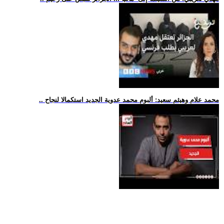
.. محمد علام وهيثم سعيد: ألبوم محمد عدوية الجديد استكمالا لنجاح