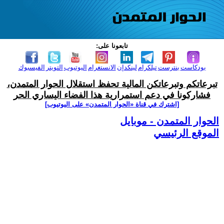
تابعونا على:
بودكاست
بنترست
تيلكرام
لينكدإن
الانستغرام
اليوتيوب
التويتر
الفيسبوك
تبرعاتكم وتبرعاتكن المالية تحفظ استقلال الحوار المتمدن،
فشاركونا في دعم استمرارية هذا الفضاء اليساري الحر
[اشترك في قناة ‫«الحوار المتمدن» على اليوتيوب]
الحوار المتمدن - موبايل
الموقع الرئيسي