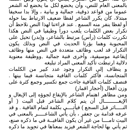
بالمعنى العام للنص، وأن يخضع لكل ما يخضع له الشعر
عموما من قواعد ذوقية، جمالية و بيانية ، وإلا بدا سخيفا
مبتذلا، كأن يكرر الشاعر لفظا ضعيف الارتباط بما حوله
أو لفظا ينفر منه السمع . عند قراءتنا لهذا النص نلاحظ أن
تكرار بعض الكلمات يلعب دورا وظيفيا في النص هكذا
تكررت كلمات (رأس) مرتبط بالشاعر، و(بدر) تحيل على
المحبوبة وهما بؤرتا الحديث في النص وبذلك يكون
التكرار قد لعب وظائف متعددة في النص منها وظائف
إيقاعية موسيقية، وأخرى فنية جمالية ,ووظيفة معنوية
دلالية ارتبطت تأكيد المعنى المراد تبليغه
و ينظاف إلى التكرار وجود عدد كبير من الكلمات
المتجانسة، فأكثر كلمات القافية متجانسة فيما بينها .
فنصف كلمات القافية جاءت جمع تكسير وجمع كثرة على
وزن أفعال (أحجار اقمار)
ومن مظاهر اهتمام الشاعر بالإيقاع لجوؤه إلى الإيغال و
الإيغــــــــــال أن يتم كلام الشاعر قبل البيت ( أو
النـــــاثر قبل السجع ) فيأتــــي بكلمة لتمام القافية . و قد
عرفه قدامة بن جعفر ، بأن يأتي الشاعـــــر بالمعنى في
البيت تامــــا من غير أن يكون القافيــة في ما ذكره صنع،
ثم يأتي بها لحاجة الشعر فيزيد بمعناها في تجويد ما ذكره