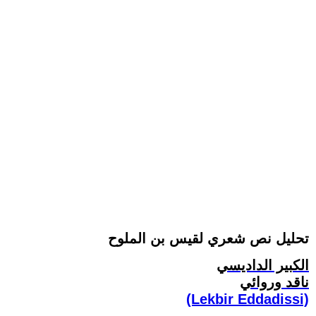
تحليل نص شعري لقيس بن الملوح
الكبير الداديسي
ناقد وروائي
(Lekbir Eddadissi)