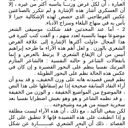
العبارة ، أن لكل غرض وزنـــا يناسبه أكثر من غيره ، إلا
أن العسكري أشار هذه الإشارة و لم تتكرر بالصناعتين
عكس القرطاجني الذي خصص لهذه الإشكالية حيزا لا
بأس به في منهاج البلغاء وسراج الأدباء.
2 - أما عند المحدثين فقد شكلت موسيقى الشعر
موضوعا مهما بالنسبة لعدد منهم ، و ألفت كتب كثيرة في
هذا المجال حاولت أكثرها الإشارة إلى علاقة الغرض
الشعري بالوزن . و لعل أهم هذه الآراء ما طرحه إبراهيم
أنيس من أن الإيقاع الشعري لا يرتبط بالغرض و إنما
بانفعالات الشاعر و حالته النفسية : فالشاعر المتأزم
المرتبك نفسيا ينظم على البحور القصيرة و إن كان في
عكس هذه الحالة نظم على البحور الطويلة .
نظم قيس قصيدته هاته على وزن الخفيف، و قد يبدو أن
أراء النقاد السابقة صحيحة إذا تم إسقاطها على هذا النص
، فالموضوع من المواضيع الخفيفة ، و الوزن من الخفيفة
. و قد نظمه الشاعر و هو وهو بعيش اضطرابا نفسيا بعد
سخرية خبيبته من هرمه وشيخوخته . . .
لكن ينبغي التأكيد ، مع ذلك ، أن هذه الآراء ليست مطلقة
و إذا انطبقت على هذه القصيدة فإنها لا تنطبق على كل
القصائد . ذلك أن البحر الشعري عبــــــــارة عن شكل