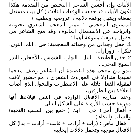
الأبيات وإن أحسن الشاعر ا التخلص من المقدمة هكذا
تكون الأبيات قد حققت الوقفات الثلاث ( كل بيت مستقل
بمعناه وينتهي بوقفة دلالية ، عروضية ونظمية )
المستوى المعجمي : يتميز المعجم الشعري بحيويته
وانزياحه عن الاستعمال المألوف وقد متح الشاعر من
حقول معرفية متنوعة أهما :
1. حقل وجداني من وحداته المعجمية: حي ، ابك، النوى،
تنكرا ، ازورارا...
2. حقل الطبيعة : الليل ، النهار ، الشمس ، الأحجار ، البدر
الصبح الدجى...
يبدو من معجم هذه القصيدة أن الشاعر وظف معجما
تقليديا متداولا في الموروث الشعري ، مع حضور لافت
لمقولة الفعل دلالة على الاضطراب والتحول الذي أصاب
العلاقة بين الطرفين،
وعند مقاربة الأفعال الواردة في النص فيلاحظ أنها
موزعة حسب الأزمنة على الشكل التالي :
- أفعال أمر ( حي + ابك ) جمع بين السلب (التحية)
والسلب (البكاء )
- أفعال ماض : (رأت + أرادت + قالت+ أرادت + بدا) كل
الأفعال موجبة وتحمل دلالات إيجابية