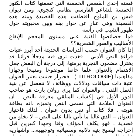
قصته إحدى القصص الخمسة التي تضمنها كتاب الكنوز
الخمسة للشاعر الفارسي نظامي كنجوي، ومن ديوان
قيس بن الملوح اقتطفت هذه القصيدة ومنه هذه
القصيدة وهي عبار عن حوار بينه وبين محبوبته حول
ظهور الشيب في رأسه
فما خصائصها الفنية على مستوى المعجم الإيقاع
الأساليب والصور الشعرية؟؟
إذا كان العنوان حسب الدراسات الحديثة أحد أبرز عتبات
قراءة النص الأدبي . فغدت ترى فيه مدخلا قرائيا قد
يختزل مضمون التجربة برمتها، إلى درجة أن البعض جعل
الاهتمام بالعنوان علما خاصا موضوعا ومنهجا وجهازا
مفاهيميا (TITROLOGIE ) . فجيرار جينيت يعتبر العنوان
عتبة ذات سياقات ودلالات ووظائف لا تنفصل عن بنية
العمل الفني . والعنوان كما يرى رولان بارت هو صاحب
الدور الأول في إكساب المتلقي معرفة بالنص . ان
العنوان العلامة التي تسمي النص وتميزه ،انه بطاقة
هويته : فلا كتاب أو نص بدون عنوان . لذلك فاختيار
العنوان – الذي غالبا ما يأتي تاليا على النص – لا يخلو من
قصدية . فهو يكلف المؤلف وقتا وجهدا كبيرين قبل
إخراجه ليصبح بنية دلالية وسميائية وتوجيهية... واشهارية