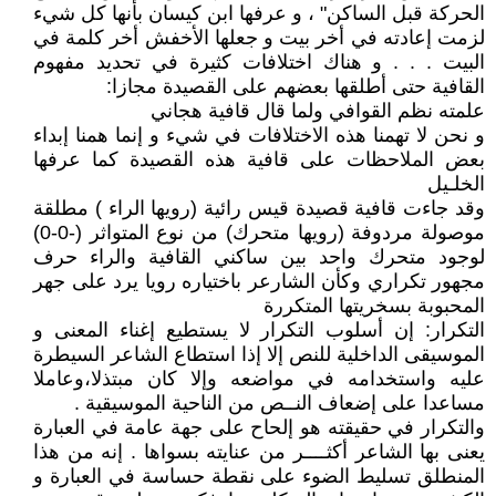
الحركة قبل الساكن" ، و عرفها ابن كيسان بأنها كل شيء
لزمت إعادته في أخر بيت و جعلها الأخفش أخر كلمة في
البيت . . . و هناك اختلافات كثيرة في تحديد مفهوم
القافية حتى أطلقها بعضهم على القصيدة مجازا:
علمته نظم القوافي ولما قال قافية هجاني
و نحن لا تهمنا هذه الاختلافات في شيء و إنما همنا إبداء
بعض الملاحظات على قافية هذه القصيدة كما عرفها
الخلـيل
وقد جاءت قافية قصيدة قيس رائية (رويها الراء ) مطلقة
موصولة مردوفة (رويها متحرك) من نوع المتواثر (-0-0)
لوجود متحرك واحد بين ساكني القافية والراء حرف
مجهور تكراري وكأن الشارعر باختياره رويا يرد على جهر
المحبوبة بسخريتها المتكررة
التكرار: إن أسلوب التكرار لا يستطيع إغناء المعنى و
الموسيقى الداخلية للنص إلا إذا استطاع الشاعر السيطرة
عليه واستخدامه في مواضعه وإلا كان مبتذلا،وعاملا
مساعدا على إضعاف النــص من الناحية الموسيقية .
والتكرار في حقيقته هو إلحاح على جهة عامة في العبارة
يعنى بها الشاعر أكثــــر من عنايته بسواها . إنه من هذا
المنطلق تسليط الضوء على نقطة حساسة في العبارة و