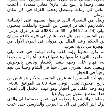
معنى وحيدا بل يتيح لكل قارئ معاني متعددة ، أعجب
الناس في زمانه وسيظل يعجب القراء في كل مكان
وزمان
ولعل من الشعراء الذي فرضوا أنفسهم على الإنسانية
بأشعارهم الشاعر ((قيس بن الملوح والملقب بمجنون
ليلى (24 هـ / 645م - 68 هـ / 688)، شاعر غزل عربي،
من المتيمين، من أهل نجد. عاش في فترة خلافة مروان
بن الحكم وعبد الملك بن مروان في القرن الأول من
الهجرة في بادية العرب.
لم يكن مجنوناً وإنما لقب بذلك لهيامه في حب ليلى
العامرية التي نشأ معها وعشقها فرفض أهلها ان يزوجوها
به، فهام على وجهه ينشد الأشعار ويأنس بالوحوش
ويتغنى بحبه العذري، فيرى حيناً في الشام وحيناً في نجد
وحيناً في الحجاز.
وهو أحد القيسين الشاعرين المتيمين والآخر هو قيس بن
ذريح "مجنون لبنى". توفي سنة 68 هـ الموافق 688م،
وقد وجد ملقى بين أحجار وهو ميت، فحُمل إلى أهله))
هذا المقطع منقول من ويكيبديا
مخلفا ديوانا شعريا معظمه في التغزل بحبيبته ليلى والذي
ترك الثر الكبير في الأدب العربي والفارسي حتى عدت