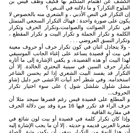
الكشف عن اهتمام المتكلم بها فكيف وظف قيس بن
الملوح التكرار؟ و ما دلالته في النــص ؟
إن التكرار في النص الأدبي ، و الشعري منه بالخصوص لا
يكون على صورة واحدة : فهناك التكرار السجعي المتمثل
في تكرار الصوائت والصوامت،وتكرار الحرف وتكرار
الكلمة و تكرار الجملة و تكرار البيت و تكرار المقطع ،
وتكرار النسق العروضي . . .
- ولا يتجادل اثنان في كون تكرار حرف أو حروف معينة
في بيت أو قصيدة يساعد على إغناء الجانب الموسيقي
لهذا البيت أو هذه القصيدة، و يكفي الإشارة إلى ما أثاره
تكرار حرف السين في سينية البحتري الخالدة. إلا أن
التكرار قد يفسد البيت الشعري إذا لم يحسن الشاعر
استخدامه. وفي شطر أحد أبيات الأعشى خير دليل (شاو
مشل شلول شلشل شول ) على سوء اختيار تكرار
الحروف...
و المطلع على قصيدة قيس رغم قصرها سيجد مثلا أن
حرف الراء قد تكرر فيها 16 مرة وقد بين دلالة الحرف
في مقاربة القافية
وإذا كان تكرار كلمة في قصيدة أو بيت لون شائع في
شعرنا العربي قديمه و حديثه . إلا أن ما يجب الإشارة إليه
أن هذا النوع من التكرار ينبغي أن يكون وثيق الصلة