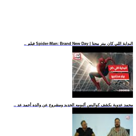
.. فيلم Spider-Man: Brand New Day | البداية اللي كان بيتر محتا
.. محمد عدوية يكشف كواليس ألبومه الجديد ومشروع عن والده أحمد عد