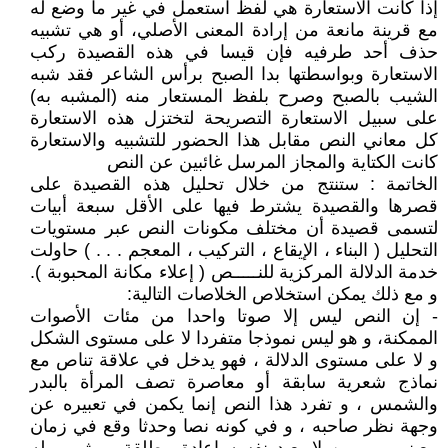
إذا كانت الاستعارة هي لفظ استعمل في غير ما وضع له
مع قرينة مانعة من إرادة المعنى الأصلي، أو هي تشبيه
حذف أحد طرفيه فإن قيسا في هذه القصيدة ركب
الاستعارة وبواسطتها بدا الصبح برأس الشاعر فقد شبه
الشيب بالصبح وصرح بلفظ المستعار منه (المشبه به)
على سبيل الاستعارة التصريحة لتختزل هذه الاستعارة
كل معاني النص مقابل هذا الحضور للتشبيه والاستعارة
كانت الكتاية والمجاز المرسل غائبين عن النص
الخاتمة : ستنتج من خلال تحليل هذه القصيدة على
قصرها والقصيدة يشترط فيها على الأقل سبعة أبيات
لتسمى قصيدة أن مختلف مكونات النص عبر مستويات
التحليل ( البناء ، الإيقاع ، التركيب ، المعجم . . . ) حاولت
خدمة الدلالة المركزية للنـــــص ( إعلاء مكانة المحبوبة ).
و مع ذلك يمكن استخلاص الخلاصات التالية:
- إن النص ليس إلا صوتا واحدا من مئات الأصوات
الممكنة، و هو ليس نموذجا متفردا لا على مستوى الشكل
و لا على مستوى الدلالة ، فهو يدخل في علاقة تناص مع
نماذج شعرية سابقة أو معاصرة تصف المرأة بالبدر
والشمس ، و تفرد هذا النص إنما يكمن في تعبيره عن
وجهة نظر صاحبه ، و في كونه نصا وحدثا وقع في زمان