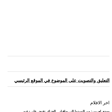
التعليق والتصويت على الموضوع في الموقع الرئيسي
اخر الافلام
.. مهدي لعريبي: من السينما إلى -مافيا-... الجزائر تقبض على زعيم